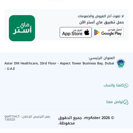
لا تفوت آخر العروض والخصومات
حمل تطبيق ماي أستر الآن
العنوان الرئيسي:
Aster DM Healthcare, 33rd Floor - Aspect Tower Business Bay, Dubai
- U.A.E
كلمنا واتساب
تواصل معنا
رقم الترخيص للإعلان
:
Q4FT7HCT-
©
2026
myAster.
جميع الحقوق
130325
محفوظة.