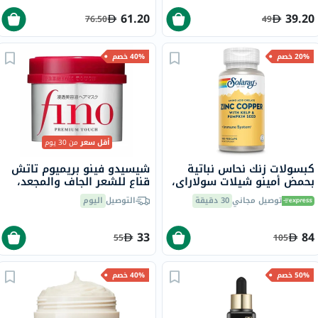
61.20
39.20
76.50
49
20% خصم
40% خصم
أقل سعر
من 30 يوم
كبسولات زنك نحاس نباتية
شيسيدو فينو بريميوم تاتش
بحمض أمينو شيلات سولاراي،
قناع للشعر الجاف والمجعد،
100 كبسولة
230 جرام
توصيل مجاني
30 دقيقة
التوصيل
اليوم
33
84
55
105
50% خصم
40% خصم