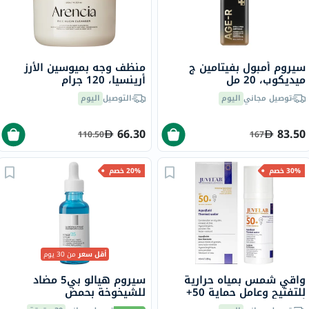
سيروم أمبول بفيتامين ج
منظف وجه بميوسين الأرز
ميديكوب، 20 مل
أرينسيا، 120 جرام
توصيل مجاني
اليوم
التوصيل
اليوم
66.30
83.50
110.50
167
30% خصم
20% خصم
أقل سعر
من 30 يوم
واقي شمس بمياه حرارية
سيروم هيالو بي5 مضاد
للتفتيح وعامل حماية 50+
للشيخوخة بحمض
أكوافلويد جوفيلاب، 40 مل
الهيالورونيك لاروش بوزيه،