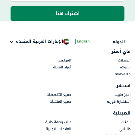
اشترك هنا
|
الإمارات العربية المتحدة
الدولة
English
ماي أستر
السجلات
المواعيد
القوائم
أفراد العائلة
myWellth
استشر
احجز طبيب
جميع التخصصات
استشارة فورية
جميع المنشآت
الصيدلية
الفئات
طلب وصفة طبية
طلباتي
العلامات التجارية