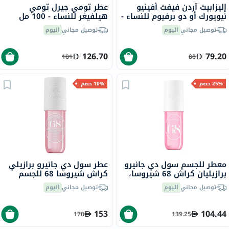
إليزابيث آردن فيفث أفينيو
عطر تومي جيرل تومي
نيويورك أو دو برفيوم للنساء -
هيلفيغر للنساء - 100 مل
عطر زهري فاخر 125 مل
توصيل مجاني
اليوم
توصيل مجاني
اليوم
126.70
79.20
181
88
25% خصم
10% خصم
معطر للجسم سول دي جانيرو
عطر سول دي جانيرو برازيلي
برازيليان كراش 68 شيروسا،
كراش شيروسا 68 للجسم
90 مل
240 مل
توصيل مجاني
اليوم
توصيل مجاني
اليوم
153
104.44
170
139.25