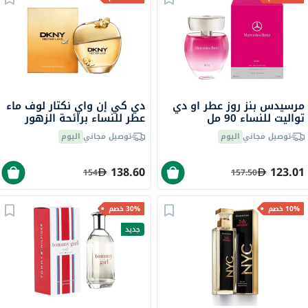
مرسيدس بنز روز عطر او دي
دي كي إن واي نكتار لوف ماء
تواليت للنساء 90 مل
عطر للنساء برائحة الزهور
100 مل
توصيل مجاني
اليوم
توصيل مجاني
اليوم
138.60
123.01
154
157.50
10% خصم
30% خصم
جديد