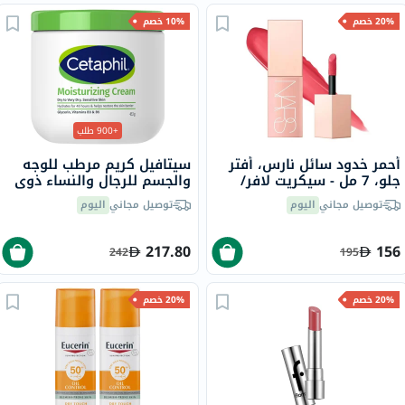
20% خصم
10% خصم
+900 طلب
أحمر خدود سائل نارس، أفتر
سيتافيل كريم مرطب للوجه
جلو، 7 مل - سيكريت لافر/
والجسم للرجال والنساء ذوي
ووترميلون بينك
البشرة الجافة إلى الجافة جدًا
توصيل مجاني
اليوم
توصيل مجاني
اليوم
والحساسة، بدون رائحة، 453
جرام
217.80
156
242
195
20% خصم
20% خصم