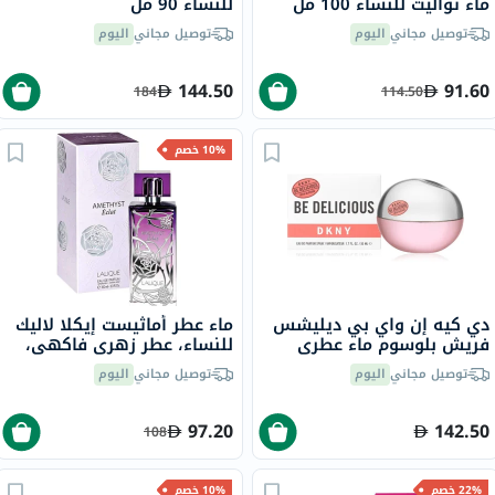
ماء تواليت للنساء 100 مل
للنساء 90 مل
توصيل مجاني
اليوم
توصيل مجاني
اليوم
144.50
91.60
184
114.50
10% خصم
دي كيه إن واي بي ديليشس
ماء عطر أماثيست إيكلا لاليك
فريش بلوسوم ماء عطري
للنساء، عطر زهري فاكهي،
للنساء - عطر زهري 100 مل
100 مل
توصيل مجاني
اليوم
توصيل مجاني
اليوم
97.20
142.50
108
22% خصم
10% خصم