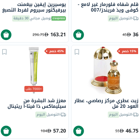
قلم شفاه فلورمار غير لامع -
يوسيرين إيفين بيغمنت
كوفي ويذ فريندز/007
بيرفيكتور سيروم لفرط التصبغ
المزدوج 30 مل
التوصيل
اليوم
توصيل مجاني
30 دقيقة
163.21
36
296.75
45
15% خصم
45% خصم
+7000 طلب
زيت عطري مركز رصاصي، عطار
معزز شد البشرة من
العود 20 مل
سيليماكس ذا فيتا-أ ريتينال
شوت، 15 مل
التوصيل
اليوم
التوصيل
اليوم
57.20
46.75
104
55