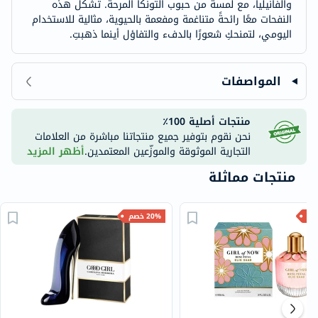
والفانيليا، مع لمسة من حبوب التونكا المرحة. تُشكل هذه
النفحات معًا رائحةً متناغمة ومفعمة بالحيوية، مثالية للاستخدام
اليومي، لتمنحكِ شعورًا بالدفء والتفاؤل أينما ذهبتِ.
المواصفات
منتجات أصلية 100٪
نحن نقوم بتوفير جميع منتجاتنا مباشرة من العلامات
التجارية الموثوقة والموزّعين المعتمدين.
أظهر المزيد
منتجات مماثلة
20% خصم