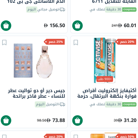
القابلة للتعديل 6711
الدم اللاسائلي جي بي 102
30 دقيقة
تصلك في
توصيل مجاني
اليوم
156.50
60.01
241
20% خصم
25% خصم
+900 طلب
أكتيفايز إلكتروليت أقراص
جيس دير أو دو تواليت عطر
فوارة بنكهة البرتقال، حزمة
للنساء - عطر فاخر برائحة
من 20
المسك الزهري 100 مل
30 دقيقة
تصلك في
التوصيل
اليوم
73.88
31.20
98.50
39
50% خصم
20% خصم