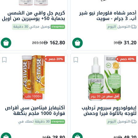
أحمر شفاه فلورمار نيو شير
كريم جل واقي من الشمس
أب، 3 جرام - سويت
بحماية 50+ يوسيرين صن أويل
مومنت/021
كونترول - 50 مل × 2
التوصيل
اليوم
توصيل مجاني
30 دقيقة
162.80
31.20
203.50
39
40% خصم
20% خصم
أقل سعر
من 30 يوم
+1000 طلب
إيفولودروم سيروم ترطيب
أكتيفايز فيتامين سي أقراص
للوجه بالألوة فيرا وحمض
فوارة 1000 ملجم بنكهة
الهيالورونيك لترطيب البشرة
البرتقال حزمة من 20
التوصيل
اليوم
30 دقيقة
تصلك في
30 مل
28.80
49.20
36
82