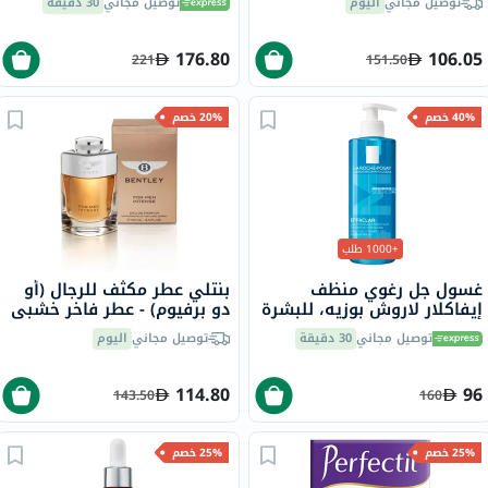
توصيل مجاني
اليوم
توصيل مجاني
30 دقيقة
30 مل
176.80
106.05
221
151.50
40% خصم
20% خصم
+1000 طلب
غسول جل رغوي منظف
بنتلي عطر مكثف للرجال (أو
إيفاكلار لاروش بوزيه، للبشرة
دو برفيوم) - عطر فاخر خشبي
الدهنية - 400 مل
حار 100 مل
توصيل مجاني
30 دقيقة
توصيل مجاني
اليوم
114.80
96
143.50
160
25% خصم
25% خصم