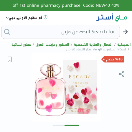
40% off 1st online pharmacy purchase! Code: NEW40
أم سقيم الأولى, دبي
Search for
البحث عن مزيل عرق
الصيدلية
/
الجمال والعناية الشخصية
/
العطور ومزيلات العرق
/
عطور نسائية
/
إسكادا سيليبريت ناو ماء عطر للنساء 80 مل
%10 خصم