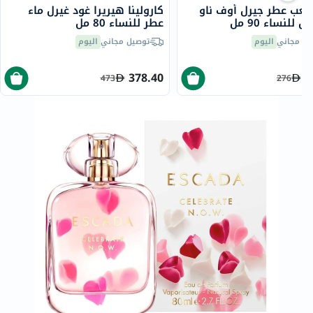
صعب عطر جيرل أوف ناو
كارولينا هيريرا غود غيرل ماء
ل للنساء 90 مل
عطر للنساء 80 مل
يل مجاني
اليوم
توصيل مجاني
اليوم
378.40
2
473
276