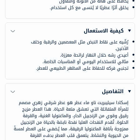
يحافظ على هالة من الأنوثة والتفاؤل
يخلق أثرًا عطريًا لا يُنسى مع كل استخدام.
كيفية الاستعمال
رُشّيه على نقاط النبض مثل المعصمين والرقبة وخلف
الأذنين.
أعيدي رشه خلال النهار لرائحة معززة.
مثالي للاستخدام اليومي أو المناسبات الخاصة.
تجنبي فركه للحفاظ على المظهر الطبيعي للعطر.
التفاصيل
إسكادا سيليبريت ناو ماء عطر هو عطر شرقي زهري مصمم
للمرأة المتفائلة التي تعشق متعة الحياة. هذا العطر مزيج
رقيق وقوي من الزنجبيل الحار، والماغنوليا الغنية، والقرفة
الحلوة. تُقدم النفحات العليا نفحة نابضة بالحياة من الزنجبيل
ممزوجة بأناقة الماغنوليا الرقيقة، مما يُضفي على العطر لمسةً
من الحيوية والنشاط. يتعمق قلب العطر بدفء القرفة