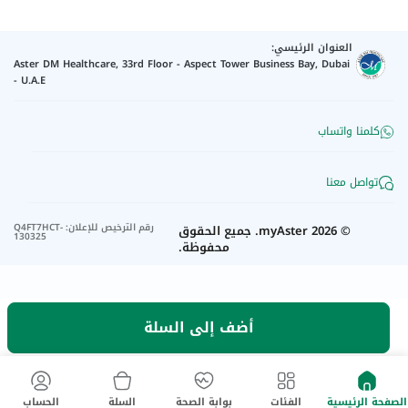
العنوان الرئيسي:
Aster DM Healthcare, 33rd Floor - Aspect Tower Business Bay, Dubai
- U.A.E
كلمنا واتساب
تواصل معنا
رقم الترخيص للإعلان
:
Q4FT7HCT-
©
2026
myAster.
جميع الحقوق
130325
محفوظة.
أضف إلى السلة
الصفحة الرئيسية
الفئات
بوابة الصحة
السلة
الحساب