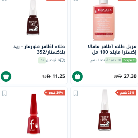
مزيل طلاء أظافر مافالا
طلاء أظافر فلورمار - ريد
إكسترا مايلد 100 مل
بلاكستار/352
30 دقيقة
تصلك في
التوصيل
غداً
11.25
27.30
15
39
25% خصم
20% خصم