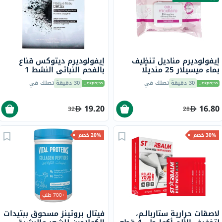
إيفولوديرم مناديل تنظيف
إيفولوديرم ديتوكس قناع
بماء ميسيلار 25 منديلًا
بالفحم النباتي النشط 1
16279
قطعة 17328
30 دقيقة
تصلك في
30 دقيقة
تصلك في
19.20
16.80
32
28
30% خصم
20% خصم
+700 طلب
لاصقات حرارية ستاربالـم،
فيتال بروتينز مسحوق ببتيدات