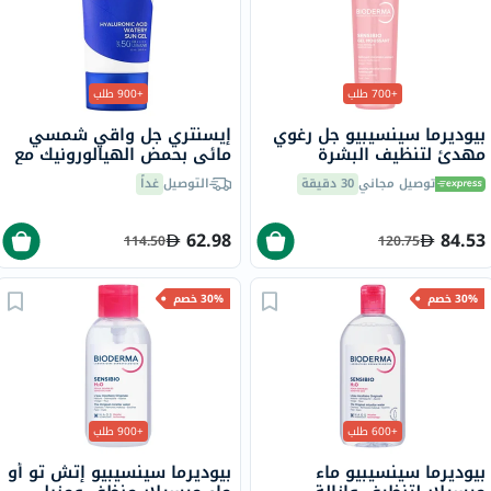
+700 طلب
+900 طلب
بيوديرما سينسيبيو جل رغوي
إيسنتري جل واقي شمسي
مهدئ لتنظيف البشرة
مائي بحمض الهيالورونيك مع
الحساسة 200 مل
عامل حماية من الشمس 50+
توصيل مجاني
30 دقيقة
التوصيل
غداً
وPA++++ 50 مل
62.98
84.53
114.50
120.75
30% خصم
30% خصم
+600 طلب
+900 طلب
بيوديرما سينسيبيو ماء
بيوديرما سينسيبيو إتش تو أو