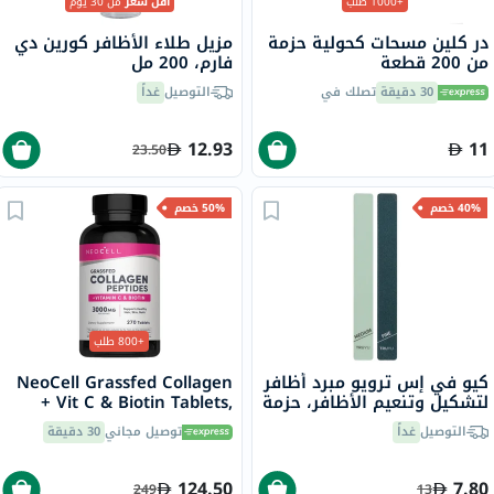
+1000 طلب
أقل سعر
من 30 يوم
در كلين مسحات كحولية حزمة
مزيل طلاء الأظافر كورين دي
من 200 قطعة
فارم، 200 مل
30 دقيقة
تصلك في
التوصيل
غداً
12.93
11
23.50
40% خصم
50% خصم
+800 طلب
كيو في إس ترويو مبرد أظافر
NeoCell Grassfed Collagen
لتشكيل وتنعيم الأظافر، حزمة
+ Vit C & Biotin Tablets,
من 2
Pack of 270's
التوصيل
غداً
توصيل مجاني
30 دقيقة
124.50
7.80
249
13