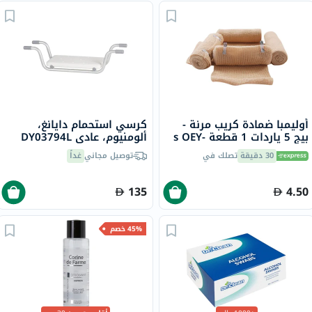
أوليمبا ضمادة كريب مرنة -
كرسي استحمام دايانغ،
بيج 5 ياردات 1 قطعة s OEY-
ألومنيوم، عادي DY03794L
111-4
30 دقيقة
تصلك في
توصيل مجاني
غداً
135
4.50
45% خصم