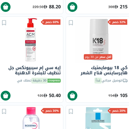
88.20
215
220.50
308
32% خصم
60% خصم
أقل سعر
من 30 يوم
كي 18 بيومايمتيك
إيه سي إم سيبيونكس جل
هايرساينس قناع الشعر
تنظيف للبشرة الدهنية
لإصلاح الشعر الجزيئي بدون
والمعرضة لحب الشباب 200
توصيل مجاني
غداً
30 دقيقة
تصلك في
شطف 15 مل
مل
50.40
105
126
154
20% خصم
30% خصم