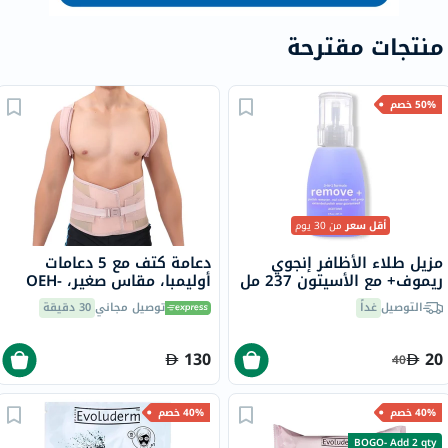
منتجات مقترحة
50% خصم
أقل سعر
من 30 يوم
مزيل طلاء الأظافر إنجوي
دعامة كتف مع 5 دعامات
ريموف+ مع الأسيتون 237 مل
أوليمبا، مقاس صغير، OEH-
411
التوصيل
غداً
توصيل مجاني
30 دقيقة
130
20
40
40% خصم
40% خصم
BOGO- Add 2 qty