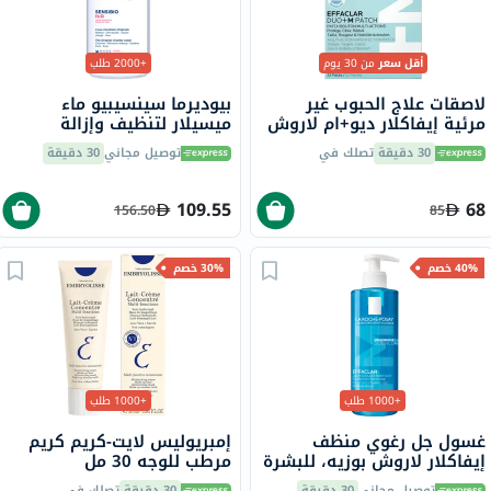
أقل سعر
من 30 يوم
+2000 طلب
لاصقات علاج الحبوب غير
بيوديرما سينسيبيو ماء
مرئية إيفاكلار ديو+ام لاروش
ميسيلار لتنظيف وإزالة
بوزيه - 22 لصقة
المكياج 850 مل
30 دقيقة
تصلك في
توصيل مجاني
30 دقيقة
109.55
68
156.50
85
40% خصم
30% خصم
+1000 طلب
+1000 طلب
غسول جل رغوي منظف
إمبريوليس لايت-كريم كريم
إيفاكلار لاروش بوزيه، للبشرة
مرطب للوجه 30 مل
الدهنية - 400 مل
توصيل مجاني
30 دقيقة
30 دقيقة
تصلك في