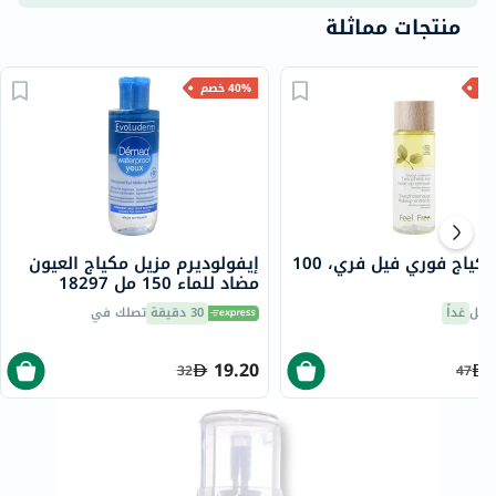
منتجات مماثلة
40% خصم
مزيل مكياج فوري فيل فري، 100
إيفولوديرم مزيل مكياج العيون
مضاد للماء 150 مل 18297
صيل
غداً
30 دقيقة
تصلك في
19.20
32
47