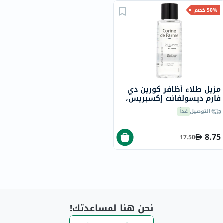
50% خصم
مزيل طلاء أظافر كورين دي
فارم ديسولفانت إكسبريس،
100 مل
التوصيل
غداً
8.75
17.50
نحن هنا لمساعدتك!