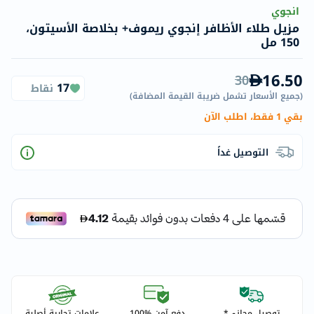
انجوي
مزيل طلاء الأظافر إنجوي ريموف+ بخلاصة الأسيتون،
150 مل
16.50
30
17
نقاط
(
جميع الأسعار تشمل ضريبة القيمة المضافة
)
بقي 1 فقط، اطلب الآن
التوصيل غداً
توصيل مجاني*
دفع آمن %100
علامات تجارية أصلية