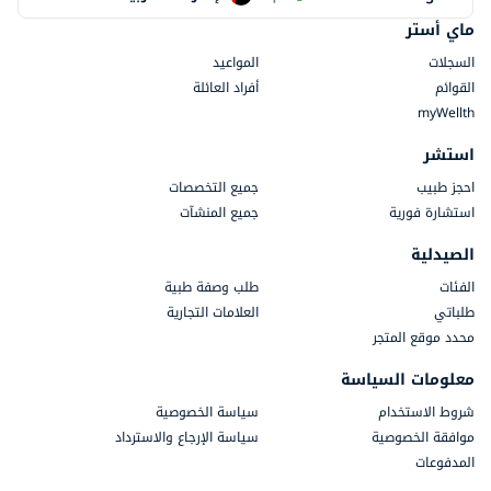
ماي أستر
السجلات
المواعيد
القوائم
أفراد العائلة
myWellth
استشر
احجز طبيب
جميع التخصصات
استشارة فورية
جميع المنشآت
الصيدلية
الفئات
طلب وصفة طبية
طلباتي
العلامات التجارية
محدد موقع المتجر
معلومات السياسة
شروط الاستخدام
سياسة الخصوصية
موافقة الخصوصية
سياسة الإرجاع والاسترداد
المدفوعات