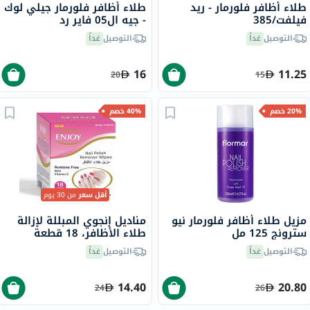
طلاء أظافر فلورمار - ريد
طلاء أظافر فلورمار جيلي لوك
فيلفت/385
- جيه ال05 فاير رد
التوصيل
غداً
التوصيل
غداً
16
11.25
20
15
20% خصم
40% خصم
أقل سعر
من 30 يوم
مزيل طلاء أظافر فلورمار نيو
مناديل إنجوي المبللة لإزالة
سترونج 125 مل
طلاء الأظافر، 18 قطعة
التوصيل
غداً
التوصيل
غداً
14.40
20.80
24
26