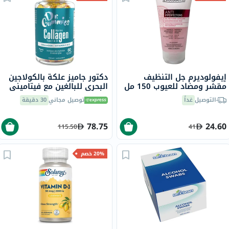
إيفولوديرم جل التنظيف
دكتور جاميز علكة بالكولاجين
مقشر ومضاد للعيوب 150 مل
البحري للبالغين مع فيتاميني
17322
ج وهـ، حزمة من 60
التوصيل
غداً
توصيل مجاني
30 دقيقة
78.75
24.60
115.50
41
20% خصم