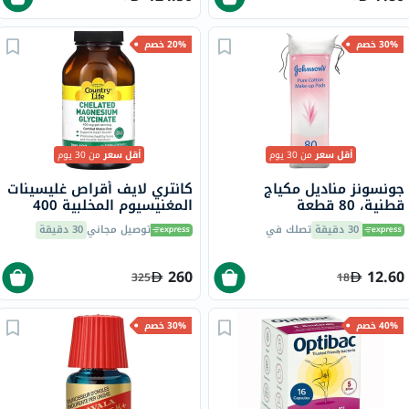
30% خصم
20% خصم
أقل سعر
من 30 يوم
أقل سعر
من 30 يوم
جونسونز مناديل مكياج
كانتري لايف أقراص غليسينات
قطنية، 80 قطعة
المغنيسيوم المخلبية 400
ملجم لصحة العظام والعضلات،
30 دقيقة
تصلك في
توصيل مجاني
30 دقيقة
حزمة من 180
260
12.60
325
18
40% خصم
30% خصم