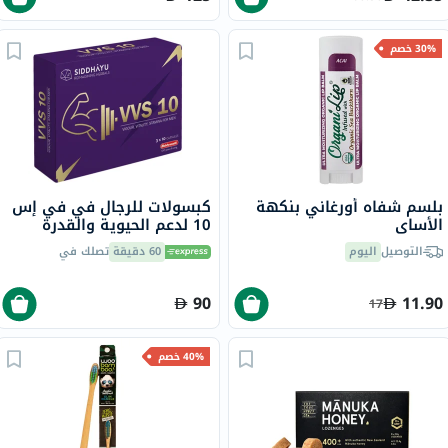
30% خصم
بلسم شفاه أورغاني بنكهة
كبسولات للرجال في في إس
الأساي
10 لدعم الحيوية والقدرة
سيدهايو، 30 كبسولة
التوصيل
اليوم
60 دقيقة
تصلك في
90
11.90
17
40% خصم