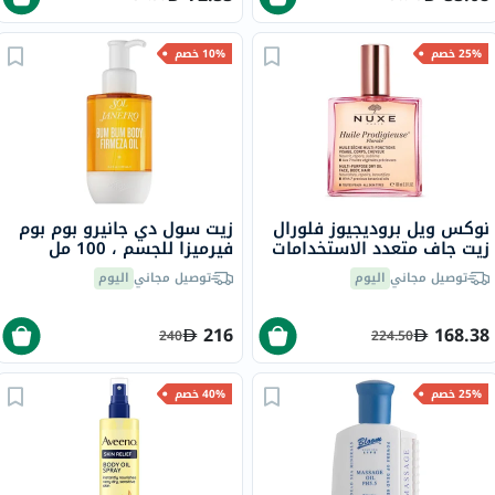
25% خصم
10% خصم
نوكس ويل بروديجيوز فلورال
زيت سول دي جانيرو بوم بوم
زيت جاف متعدد الاستخدامات
فيرميزا للجسم ، 100 مل
100 مل
توصيل مجاني
اليوم
توصيل مجاني
اليوم
216
168.38
240
224.50
25% خصم
40% خصم