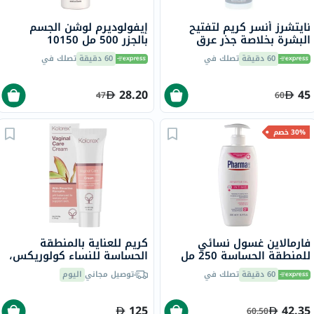
نايتشرز أنسر كريم لتفتيح
إيفولوديرم لوشن الجسم
البشرة بخلاصة جذر عرق
بالجزر 500 مل 10150
السوس، مقاوم لعلامات
60 دقيقة
تصلك في
60 دقيقة
تصلك في
التقدم في السن، 50 مل
28.20
45
47
60
30% خصم
فارمالاين غسول نسائي
كريم للعناية بالمنطقة
للمنطقة الحساسة 250 مل
الحساسة للنساء كولوريكس،
50 جرام
60 دقيقة
تصلك في
توصيل مجاني
اليوم
125
42.35
60.50