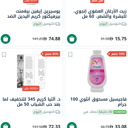
أقل سعر
+600 طلب
زيت الأرغان العضوي إنجوي،
يوسيرين إيفين بيغمنت
للبشرة والشعر، 60 مل
بيرفيكتور كريم اليدين الضد
التصبغ بعامل حماية من
التوصيل
اليوم
التوصيل
اليوم
الشمس 30 75 مل
74.88
15.75
141.25
31.50
10% خصم
45% خصم
+9000 طلب
فاجيسيل مسحوق أنثوي 100
د. ألتيا كريم 345 للتخفيف لما
جرام
بعد حب الشباب 50 مل
60 دقيقة
تصلك في
التوصيل
اليوم
72.33
33.08
131.50
36.75