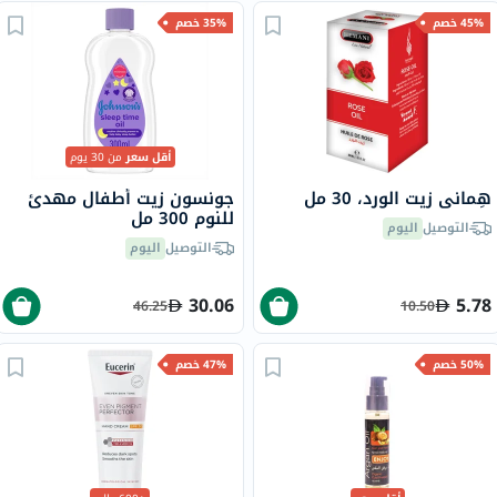
45% خصم
35% خصم
أقل سعر
من 30 يوم
هِماني زيت الورد، 30 مل
جونسون زيت أطفال مهدئ
للنوم 300 مل
التوصيل
اليوم
التوصيل
اليوم
30.06
5.78
46.25
10.50
50% خصم
47% خصم