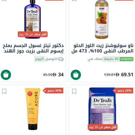
أقل سعر
من 30 يوم
ناو سوليوشنز زيت اللوز الحلو
دكتور تيلز غسول الجسم بملح
المرطب النقي 100%، 473 مل
إبسوم النقي بزيت جوز الهند
710 مل
60 دقيقة
تصلك في
التوصيل
اليوم
34
69.51
45.50
139.01
25% خصم
35% خصم
أقل سعر
من 30 يوم