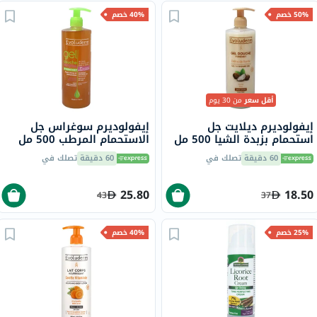
50% خصم
40% خصم
أقل سعر
من 30 يوم
إيفولوديرم ديلايت جل
إيفولوديرم سوغراس جل
استحمام بزبدة الشيا 500 مل
الاستحمام المرطب 500 مل
14239
17302
60 دقيقة
تصلك في
60 دقيقة
تصلك في
25.80
18.50
43
37
25% خصم
40% خصم