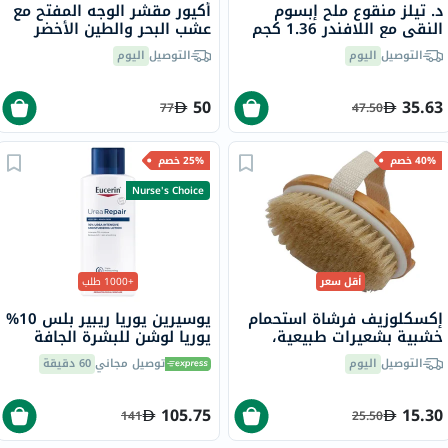
د. تيلز منقوع ملح إبسوم
أكيور مقشر الوجه المفتح مع
النقي مع اللافندر 1.36 كجم
عشب البحر والطين الأخضر
الفرنسي 118 مل
التوصيل
اليوم
التوصيل
اليوم
50
35.63
77
47.50
40% خصم
25% خصم
Nurse's Choice
أقل سعر
+1000 طلب
إكسكلوزيف فرشاة استحمام
يوسيرين يوريا ريبير بلس 10%
خشبية بشعيرات طبيعية،
يوريا لوشن للبشرة الجافة
قطعة واحدة
والخشنة 250 مل
التوصيل
اليوم
توصيل مجاني
60 دقيقة
105.75
15.30
141
25.50