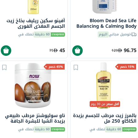
Bloom Dead Sea Life
أفينو سكين ريليف بخاخ زيت
Balancing & Calming Body
الجسم المغذي الفوري
Massage Oil 100ml
للبشرة الجافة والحساسة 200
توصيل مجاني
اليوم
60 دقيقة
تصلك في
مل
45
96.75
75
129
15% خصم
45% خصم
أقل سعر
من 30 يوم
بالمرز زيت مرطب للجسم بزبدة
ناو سوليوشنز مرطب طبيعي
الكاكاو 250 مل
بزبدة الشيا للبشرة الجافة
207 مل
60 دقيقة
تصلك في
60 دقيقة
تصلك في