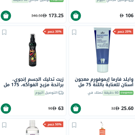
173.25
106
346.50
20% خصم
30% خصم
وايلد فارما إيموفورم معجون
زيت تدليك الجسم إنجوي،
أسنان للعناية باللثة 75 مل
برائحة مزيج الفواكه، 175 مل
60 دقيقة
تصلك في
التوصيل
اليوم
63
25.60
90
32
50% خصم