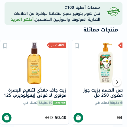
منتجات أصلية 100٪
نحن نقوم بتوفير جميع منتجاتنا مباشرة من العلامات
التجارية الموثوقة والموزّعين المعتمدين.
أظهر المزيد
منتجات مماثلة
40% خصم
 لوشن الجسم بزيت جوز
زيت جاف مغذّي لتنعيم البشرة
عضوي 250 مل
مونوي لا فولي إيفولوديرم، 125
مل
60 دقيقة
تصلك في
60 دقيقة
تصلك في
50.40
84
52