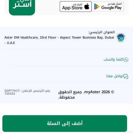
العنوان الرئيسي:
Aster DM Healthcare, 33rd Floor - Aspect Tower Business Bay, Dubai
- U.A.E
كلمنا واتساب
تواصل معنا
رقم الترخيص للإعلان
:
Q4FT7HCT-
©
2026
myAster.
جميع الحقوق
130325
محفوظة.
أضف إلى السلة