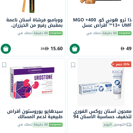
ذا ترو هوني كو. 400+ MGO
ووبامبو فرشاة أسنان ناعمة
13+ UMF™ أقراص عسل
بمقبض رفيع من الخيزران،
مانوكا 2.8 جرام 8 أقراص
عبوة صديقة للبيئة، 1 قطعة
60 دقيقة
تصلك في
60 دقيقة
تصلك في
15.60
49
26
35% خصم
معجون أسنان روكس الفوري
سيدهايو يوروستون أقراص
لتخفيف حساسية الأسنان 94
طبيعية لدعم المسالك
جرام
البولية، حزمة من 30
التوصيل
اليوم
60 دقيقة
تصلك في