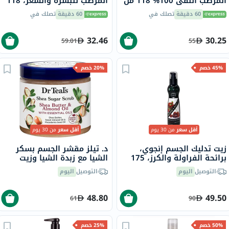
المرطب النقي 100% 118 مل
المرطب للبشرة والشعر، 118
مل
60 دقيقة
تصلك في
60 دقيقة
تصلك في
32.46
30.25
59.01
55
45% خصم
20% خصم
أقل سعر
من 30 يوم
أقل سعر
من 30 يوم
زيت تدليك الجسم إنجوي،
د. تيلز مقشر الجسم بسكر
برائحة الفراولة والكرز، 175
الشيا مع زبدة الشيا وزيت
مل
اللوز والزيوت العطرية 538
التوصيل
اليوم
التوصيل
اليوم
جرام
48.80
49.50
61
90
50% خصم
25% خصم