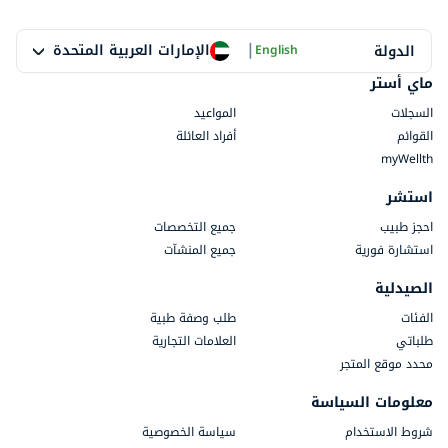
|
الإمارات العربية المتحدة
الدولة
English
ماي أستر
السجلات
المواعيد
القوائم
أفراد العائلة
myWellth
استشر
احجز طبيب
جميع التخصصات
استشارة فورية
جميع المنشآت
الصيدلية
الفئات
طلب وصفة طبية
طلباتي
العلامات التجارية
محدد موقع المتجر
معلومات السياسة
شروط الاستخدام
سياسة الخصوصية