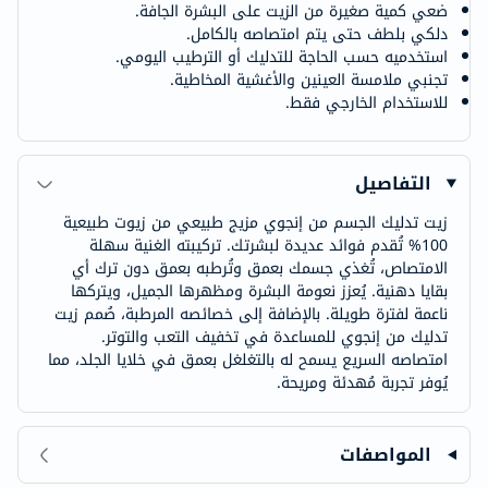
ضعي كمية صغيرة من الزيت على البشرة الجافة.
دلكي بلطف حتى يتم امتصاصه بالكامل.
استخدميه حسب الحاجة للتدليك أو الترطيب اليومي.
تجنبي ملامسة العينين والأغشية المخاطية.
للاستخدام الخارجي فقط.
التفاصيل
زيت تدليك الجسم من إنجوي مزيج طبيعي من زيوت طبيعية
100% تُقدم فوائد عديدة لبشرتك. تركيبته الغنية سهلة
الامتصاص، تُغذي جسمك بعمق وتُرطبه بعمق دون ترك أي
بقايا دهنية. يُعزز نعومة البشرة ومظهرها الجميل، ويتركها
ناعمة لفترة طويلة. بالإضافة إلى خصائصه المرطبة، صُمم زيت
تدليك من إنجوي للمساعدة في تخفيف التعب والتوتر.
امتصاصه السريع يسمح له بالتغلغل بعمق في خلايا الجلد، مما
يُوفر تجربة مُهدئة ومريحة.
المواصفات