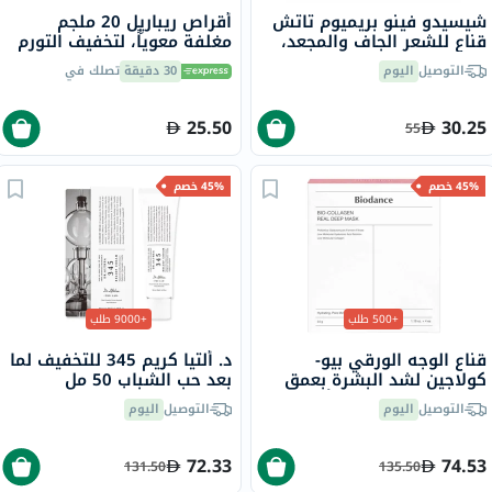
شيسيدو فينو بريميوم تاتش
أقراص ريباريِل 20 ملجم
قناع للشعر الجاف والمجعد،
مغلفة معوياً، لتخفيف التورم
230 جرام
والاحتباس، 40 قطعة
التوصيل
اليوم
30 دقيقة
تصلك في
25.50
30.25
55
45% خصم
45% خصم
+500 طلب
+9000 طلب
قناع الوجه الورقي بيو-
د. ألتيا كريم 345 للتخفيف لما
كولاجين لشد البشرة بعمق
بعد حب الشباب 50 مل
بيودانس، 34 جم - 4 أقنعة
التوصيل
اليوم
التوصيل
اليوم
72.33
74.53
131.50
135.50