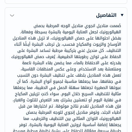
التفاصيل
صُممت مناديل انجوي مناديل الوجه المرطبة بحمض
الهيالورونيك لجعل العناية اليومية بالبشرة بسيطة وفعالة.
بفضل احتوائها على حمض الهيالورونيك، لا تزيل هذه المناديل
الأوساخ والزيوت والمكياج فحسب، بل ترطب البشرة أيضًا أثناء
التنظيف. كل منديل غني بتركيبة مرطبة تساعد البشرة على
الحفاظ على توازن رطوبتها الطبيعية. يُعرف حمض الهيالورونيك
بقدرته على الاحتفاظ بالماء، مما يضمن بقاء البشرة ناعمة
ومنتعشة بعد الاستخدام. وعلى عكس المنظفات القاسية،
تعمل هذه المناديل بلطف على تنظيف البشرة دون التسبب
في جفافها، مما يجعلها مناسبة لجميع أنواع البشرة. كما أن
عبوتها الصغيرة تجعلها سهلة الحمل في الحقيبة، مما يجعلها
مثالية للتنظيف السريع خلال اليوم. سواء كنتِ تزيلين المكياج
في نهاية اليوم أو تنعشين بشرتكِ بعد التعرض للتلوث والغبار،
فإن هذه المناديل تقدم نتائج موثوقة. تم اختبارها من قبل
أطباء الجلد، وتوفر مناديل إنجوي للوجه المرطبة بحمض
الهيالورونيك التوازن المثالي بين التنظيف والترطيب، مما
يجعلها إضافة أساسية لروتين العناية اليومية بالبشرة. توفر
طريقة سريعة وفعّالة للحفاظ على بشرة نظيفة ورطبة ومريحة