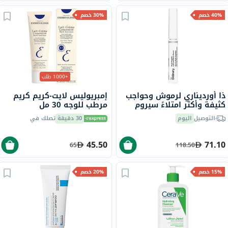
40% خصم
30% خصم
+1000 طلب
ذا أورديناري لرموش وحواجب
إمبريوليس لايت-كريم كريم
كثيفة وأكثر امتلاءً سيروم
مرطب للوجه 30 مل
الرموش والحواجب متعدد
التوصيل
اليوم
30 دقيقة
تصلك في
الببتيدات، 5 مل
45.50
71.10
65
118.50
15% خصم
20% خصم