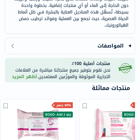
دون الحاجة إلى الماء أو أي منتجات إضافية. بخطوة واحدة
بسيطة، تُسهّل هذه المناديل العناية بالبشرة في ظل أنماط
الحياة العصرية، حيث تجمع بين العملية وفوائد ترطيب حمض
الهيالورونيك.
المواصفات
منتجات أصلية 100٪
نحن نقوم بتوفير جميع منتجاتنا مباشرة من العلامات
التجارية الموثوقة والموزّعين المعتمدين.
أظهر المزيد
منتجات مماثلة
40% خصم
BOGO- Add 2 qty
BOGO- Add