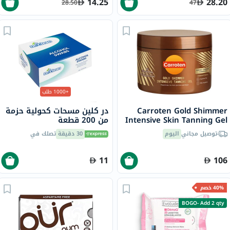
14.25
28.20
28.50
47
+1000 طلب
Carroten Gold Shimmer
در كلين مسحات كحولية حزمة
Intensive Skin Tanning Gel
من 200 قطعة
150ml
توصيل مجاني
اليوم
30 دقيقة
تصلك في
11
106
40% خصم
BOGO- Add 2 qty