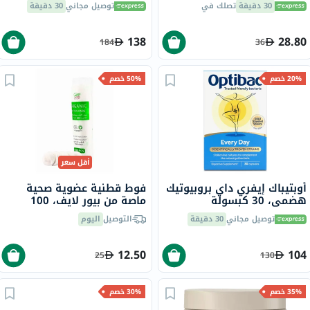
البرتقال حزمة من 20
كيس 15 مل، 14 قطعة
30 دقيقة
تصلك في
توصيل مجاني
30 دقيقة
138
28.80
184
36
20% خصم
50% خصم
أقل سعر
أوبتيباك إيفري داي بروبيوتيك
فوط قطنية عضوية صحية
هضمي، 30 كبسولة
ماصة من بيور لايف، 100
قطعة
توصيل مجاني
30 دقيقة
التوصيل
اليوم
12.50
104
25
130
35% خصم
30% خصم