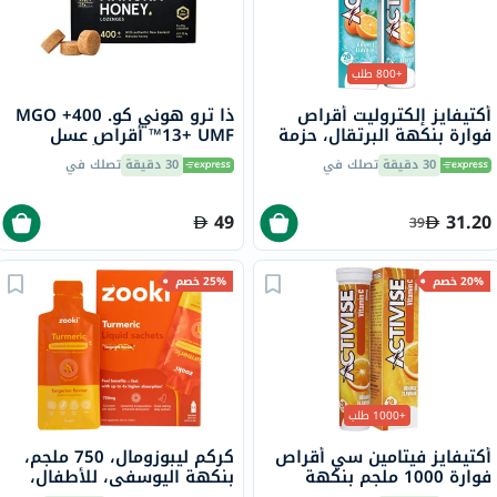
+800 طلب
أكتيفايز إلكتروليت أقراص
ذا ترو هوني كو. 400+ MGO
فوارة بنكهة البرتقال، حزمة
13+ UMF™ أقراص عسل
من 20
مانوكا 2.8 جرام 8 أقراص
30 دقيقة
تصلك في
30 دقيقة
تصلك في
49
31.20
39
20% خصم
25% خصم
+1000 طلب
أكتيفايز فيتامين سي أقراص
كركم ليبوزومال، 750 ملجم،
فوارة 1000 ملجم بنكهة
بنكهة اليوسفي، للأطفال،