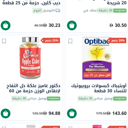
20 شريحة
ديب كلين، حزمة من 25 قطعة
30 دقيقة
تصلك في
التوصيل
اليوم
30.23
30.50
46.50
20% خصم
25% خصم
أقل سعر
من 30 يوم
أوبتيباك كبسولات بروبيوتيك
دكتور غاميز علكة خل التفاح
للنساء 30 قطعة
لإنقاص الوزن حزمة من 60
توصيل مجاني
30 دقيقة
توصيل مجاني
30 دقيقة
94.88
143.60
126.50
179.50