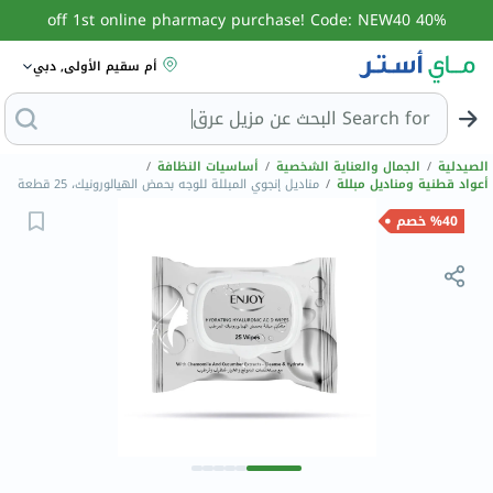
40% off 1st online pharmacy purchase! Code: NEW40
أم سقيم الأولى, دبي
Search for
الصيدلية
/
الجمال والعناية الشخصية
/
أساسيات النظافة
/
أعواد قطنية ومناديل مبللة
/
مناديل إنجوي المبللة للوجه بحمض الهيالورونيك، 25 قطعة
%40 خصم