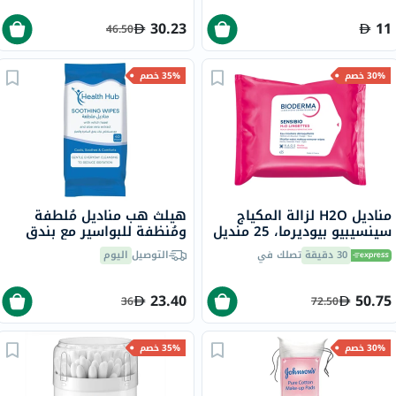
30.23
11
46.50
30% خصم
35% خصم
مناديل H2O لزالة المكياج
هيلث هب مناديل مُلطفة
سينسيبيو بيوديرما، 25 منديل
ومُنظفة للبواسير مع بندق
الساحرة والصبار، حزمة من 40
30 دقيقة
تصلك في
التوصيل
اليوم
23.40
50.75
36
72.50
30% خصم
35% خصم