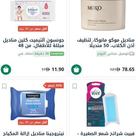
أقل سعر
من 30 يوم
مناديل موكو مانوكا، لتظيف
جونسون ألتيميت كلين مناديل
أذن الكلاب، 50 منديلًا
مبللة للأطفال، من 48
توصيل مجاني
اليوم
30 دقيقة
تصلك في
11.90
78.65
17
121
35% خصم
أقل سعر
من 30 يوم
فييت شرائح شمع الصغيرة -
نيتروجينا مناديل إزالة المكياج