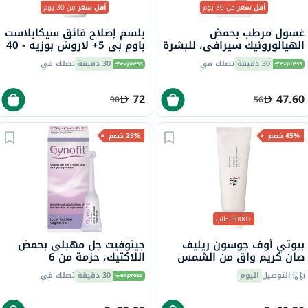
أقل سعر
من 30 يوم
أقل سعر
من 30 يوم
غسول مرطب بحمض
بلسم إصلاح فائق سيكابلاست
الهيالورونيك سيرافي، للبشرة
باوم بي 5+ لاروش بوزيه - 40
العادية إلى الجافة، 236 مل
مل
30 دقيقة
تصلك في
30 دقيقة
تصلك في
72
47.60
90
56
45% خصم
25% خصم
+5000 طلب
بيوتي أوف جوسون ريليف
جينوفيت جل مهبلي بحمض
صان كريم واقٍ من الشمس
اللاكتيك، حزمة من 6
عضوي بلأرز والبروبيوتيك
التوصيل
اليوم
30 دقيقة
تصلك في
بعامل حماية 50+ وحماية
فائقة 50 مل