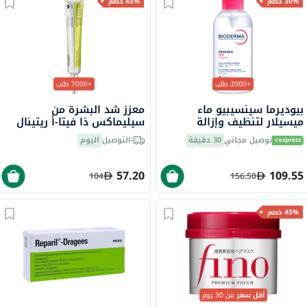
30% خصم
45% خصم
+2000 طلب
+7000 طلب
بيوديرما سينسيبيو ماء
معزز شد البشرة من
ميسيلار لتنظيف وإزالة
سيليماكس ذا فيتا-أ ريتينال
المكياج 850 مل
شوت، 15 مل
توصيل مجاني
30 دقيقة
التوصيل
اليوم
57.20
109.55
104
156.50
45% خصم
أقل سعر
من 30 يوم