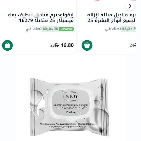
ديرم مناديل مبللة لإزالة
إيفولوديرم مناديل تنظيف بماء
المكياج لجميع أنواع البشرة 25
ميسيلار 25 منديلًا 16279
16
30 دقيقة
تصلك في
30 دقيقة
تصلك في
16.80
28
24