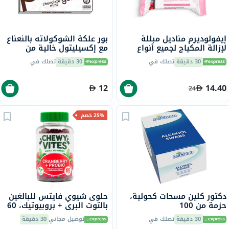
إيفولوديرم مناديل مبللة
بور علكة الشوكولاته بالنعناع
لإزالة المكياج لجميع أنواع
مع إكسيليتول خالية من
البشرة 25 منديلًا 1627
الأسبارتام والسكر 9 قطع
30 دقيقة
تصلك في
30 دقيقة
تصلك في
12
14.40
24
25% خصم
دكتور كلين مسحات كحولية،
حلوى شيوي فايتس للبالغين
حزمة من 100
بالتوت البري + بروبيوتيك، 60
قطعة
30 دقيقة
تصلك في
توصيل مجاني
30 دقيقة