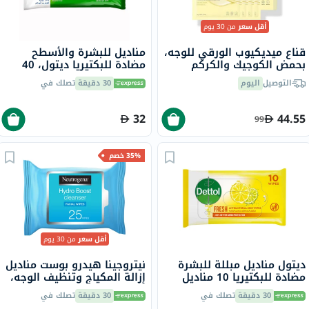
أقل سعر
من 30 يوم
قناع ميديكيوب الورقي للوجه،
مناديل للبشرة والأسطح
بحمض الكوجيك والكركم
مضادة للبكتيريا ديتول، 40
لتفتيح البشرة ، 4 قطع
منديل
التوصيل
اليوم
30 دقيقة
تصلك في
32
44.55
99
35% خصم
أقل سعر
من 30 يوم
ديتول مناديل مبللة للبشرة
نيتروجينا هيدرو بوست مناديل
مضادة للبكتيريا 10 مناديل
إزالة المكياج وتنظيف الوجه،
حزمة من 25 قطعة
30 دقيقة
تصلك في
30 دقيقة
تصلك في