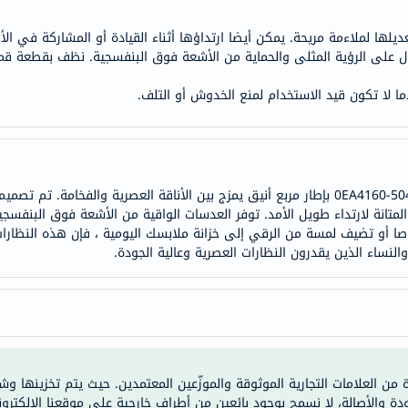
anua
theordinary
يلها لملاءمة مريحة. يمكن أيضا ارتداؤها أثناء القيادة أو المشاركة في الأ
ول على الرؤية المثلى والحماية من الأشعة فوق البنفسجية. نظف بقطعة ق
neocell
K18
دما لا تكون قيد الاستخدام لمنع الخدوش أو التلف.
uriage
planet-
paleo
egoqv
تتميز النظارات الشمسية إيمبوريو أرماني 0EA4160-50421W-55 بإطار مربع أنيق يمزج بين الأناقة ا
optimumnutrition
 المتانة لارتداء طويل الأمد. توفر العدسات الواقية من الأشعة فوق البنف
olaplex
ا أو تضيف لمسة من الرقي إلى خزانة ملابسك اليومية ، فإن هذه النظارا
نساء الذين يقدرون النظارات العصرية وعالية الجودة.
solaray
cosrx
vitalproteins
optibac
OMRON
fino
ة من العلامات التجارية الموثوقة والموزّعين المعتمدين. حيث يتم تخزينها و
ودة والأصالة، لا نسمح بوجود بائعين من أطراف خارجية على موقعنا الإلكترون
Goongbe