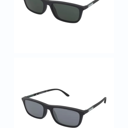
العظام
والمفاصل
المخ
والذاكرة
صحة
القلب
دعم
مرضى
السكري
دعم
الكلى
والمسالك
البولية
دعم
الكبد
صحة