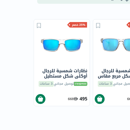
25% خصم
شمسية للرجال
نظارات شمسية للرجال
كل مربع مقاس
أوكلي شكل مستطيل
مقاس 60 - 944904
صيل مجاني
3 ساعات
توصيل مجاني
3 ساعات
OO9449
495
660
6