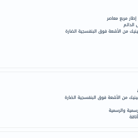
century
accu-
chek
 الدائم
activise
يك من الأشعة فوق البنفسجية الضارة
acuvue
annemarie-
borlind
webber-
naturals
aveeno
freestylelibre
cetaphil
ينيك من الأشعة فوق البنفسجية الضارة
CHalpha
cerave
رسمية والرسمية
ناقة
dralthea
mustela
celimax