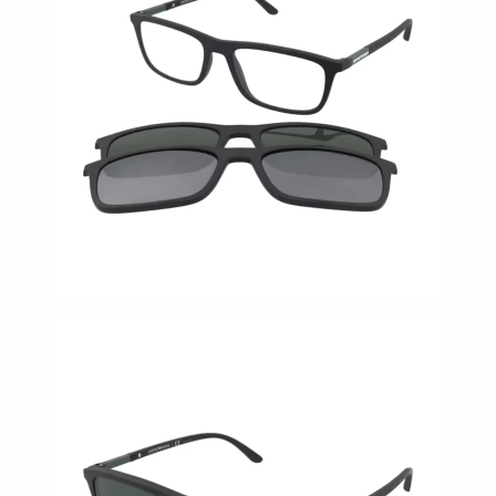
خسارة
الوزن
فحص
صحي
روتيني
باقة
القلب
الصحي
Original
IV
اختبار
التحسس
الغذائي
الحالة
الصحية
البشرة
والشعر