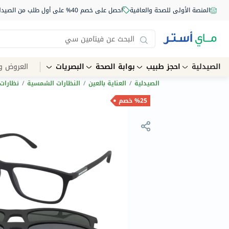
المنصة الأولى للصحة والعافية
احصل على خصم 40% على أول طلب من الصيدلية أونلاين استخدم الكود: NEW40
الصيدلية
احجز طبيب
بوابة الصحة
البصريات
العروض و
الصيدلية
/
العناية بالعين
/
النظارات الشمسية
/
نظارات
%25 خصم