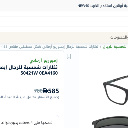
Site
الخصومات
Navigation
 شمسية للرجال
/
نظارات شمسية للرجال إيمبوريو أرماني شكل مستطيل مقاس 55 - 50421W 0EA4160
الصيدلية
إمبوريو أرماني
الماركات
50421W 0EA4160
NDL
Humantara
585
780
carroten
(
جميع الأسعار تشمل ضريبة القيمة ال
betadine
La
Roche
Posay