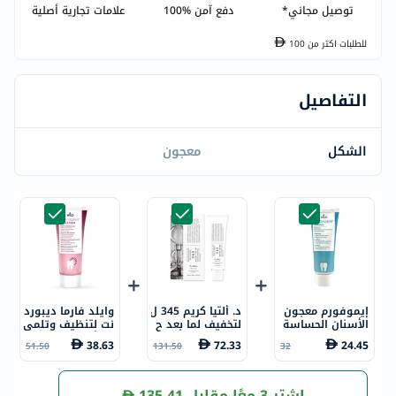
توصيل مجاني*
دفع آمن %100
علامات تجارية أصلية
للطلبات اكتر من
100
التفاصيل
الشكل
معجون
إيموفورم معجون
د. ألتيا كريم 345 ل
وايلد فارما ديبورد
الأسنان الحساسة
لتخفيف لما بعد ح
نت لتنظيف وتلمي
75 مل
ب الشباب 50 مل
ع الأسنان 75 مل
38.63
72.33
24.45
51.50
131.50
32
اشترِ 3 معًا مقابل
135.41