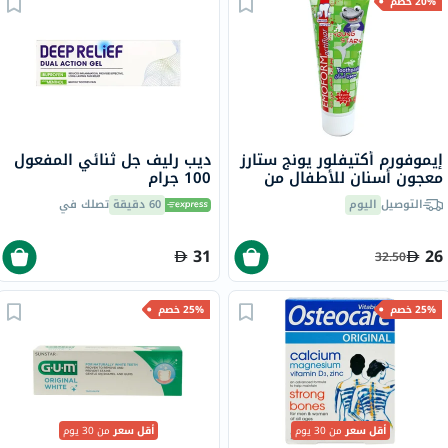
20% خصم
إيموفورم أكتيفلور يونج ستارز
ديب رليف جل ثنائي المفعول
معجون أسنان للأطفال من
100 جرام
عمر 6 سنوات فما فوق، 75
التوصيل
اليوم
60 دقيقة
تصلك في
مل
31
26
32.50
25% خصم
25% خصم
أقل سعر
من 30 يوم
أقل سعر
من 30 يوم