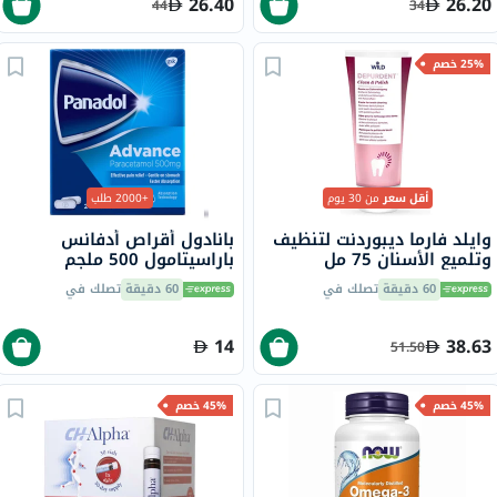
26.40
26.20
44
34
25% خصم
أقل سعر
من 30 يوم
+2000 طلب
وايلد فارما ديبوردنت لتنظيف
بانادول أقراص أدفانس
وتلميع الأسنان 75 مل
باراسيتامول 500 ملجم
لتخفيف الحمى والألم، 24
60 دقيقة
تصلك في
60 دقيقة
تصلك في
قرص
14
38.63
51.50
45% خصم
45% خصم