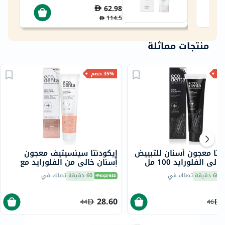
62.98
114.5
منتجات مماثلة
35% خصم
نتا معجون أسنان للتبييض
إيكودنتا سينسيتيف معجون
لي الفلورايد 100 مل
أسنان خالي من الفلورايد مع
أوميادينت 100 مل
60 دقيقة
تصلك في
60 دقيقة
تصلك في
28.60
44
46