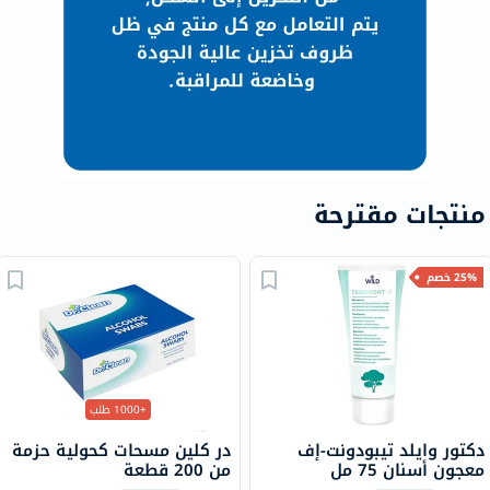
منتجات مقترحة
25% خصم
+1000 طلب
دكتور وايلد تيبودونت-إف
در كلين مسحات كحولية حزمة
معجون أسنان 75 مل
من 200 قطعة