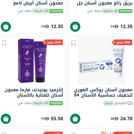
بريق رائع معجون أسنان جل
معجون أسنان أبيض لامع
مبيض 115 جرام
متلألئ 115 جرام
60 دقيقة
تصلك في
60 دقيقة
تصلك في
12.35
12.35
19
19
35% خصم
25% خصم
معجون أسنان روكس الفوري
إنترميد يونيدنت فارما معجون
لتخفيف حساسية الأسنان 94
أسنان للعناية بالأسنان
جرام
الحساسة 75 مل
التوصيل
اليوم
60 دقيقة
تصلك في
55.50
24.70
74
38