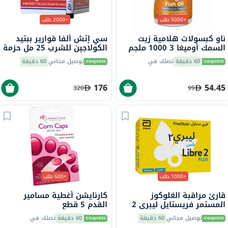
+5000 طلب
+2000 طلب
ناو كبسولات هلامية زيت
سي إتش ألفا قوارير ببتيد
السمك أوميغا 3 1000 ملجم
الكولاجين للشرب 25 مل حزمة
180 EPA / 120 DHA حزمة من
من 30
60 دقيقة
تصلك في
توصيل مجاني
60 دقيقة
100
176
54.45
320
99
+1000 طلب
+600 طلب
قارئ مراقبة الغلوكوز
كارنايشن أغطية مسامير
المستمر فريستايل ليبري 2
القدم 5 قطع
بلس، المزود بمستشعر فلاش
توصيل مجاني
60 دقيقة
60 دقيقة
تصلك في