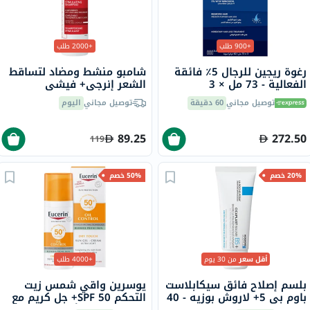
+900 طلب
+2000 طلب
رغوة ريجين للرجال 5٪ فائقة
شامبو منشط ومضاد لتساقط
الفعالية - 73 مل × 3
الشعر إنرجي+ فيشي
ديركوس، 200 مل
توصيل مجاني
60 دقيقة
توصيل مجاني
اليوم
89.25
272.50
119
20% خصم
50% خصم
أقل سعر
من 30 يوم
+4000 طلب
بلسم إصلاح فائق سيكابلاست
يوسرين واقي شمس زيت
باوم بي 5+ لاروش بوزيه - 40
التحكم SPF 50+ جل كريم مع