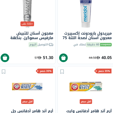
+500 طلب
ميريدول بارودونت إكسبيرت
معجون أسنان للتبيض
معجون أسنان لصحة اللثة 75
مارفيس سموكرز، بنكهة
مل
النعناع، 85 مل
60 دقيقة
تصلك في
التوصيل
اليوم
51.30
40.05
57
44.50
35% خصم
35% خصم
أقل سعر
أقل سعر
آرم آند هامر أدفانس وايت
أرم أند هامر أدفانس جل