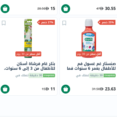
15
30.55
20.50
47
25% خصم
27% خصم
أقل سعر
من 30 يوم
أقل سعر
من 30 يوم
صنستار غم غسول فم
بتلر غام فرشاة أسنان
للأطفال بعمر 6 سنوات فما
للأطفال من 3 إلى 6 سنوات،
فوق، بالفلورايد للوقاية من
901
30 دقيقة
تصلك في
30 دقيقة
تصلك في
التسوس، بنكهة الفراولة،
300 مل
11
23.63
15
31.50