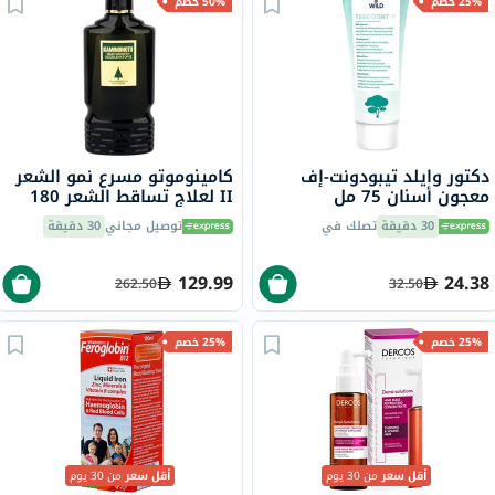
25% خصم
50% خصم
دكتور وايلد تيبودونت-إف
كامينوموتو مسرع نمو الشعر
معجون أسنان 75 مل
II لعلاج تساقط الشعر 180
مل
30 دقيقة
تصلك في
توصيل مجاني
30 دقيقة
129.99
24.38
262.50
32.50
25% خصم
25% خصم
أقل سعر
من 30 يوم
أقل سعر
من 30 يوم