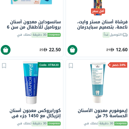
أقل سعر
فرشاة أسنان مستر وايت،
سانسوداين معجون أسنان
ناعمة، بتصميم سبايدرمان
بروناميل للأطفال من سن 6
سنوات فما فوق 50 مل
التوصيل
غداً
30 دقيقة
تصلك في
22.50
12.60
25
21
24% خصم
Code- XTRA30
إيموفورم معجون الأسنان
كورابروكس معجون أسنان
الحساسة 75 مل
إنزيكال مع 1450 جزء في
المليون من الفلورايد للأسنان
30 دقيقة
تصلك في
30 دقيقة
تصلك في
الحساسة 75 مل