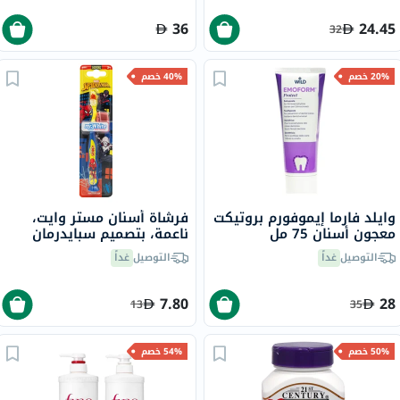
36
24.45
32
20% خصم
40% خصم
وايلد فارما إيموفورم بروتيكت
فرشاة أسنان مستر وايت،
معجون أسنان 75 مل
ناعمة، بتصميم سبايدرمان
التوصيل
غداً
التوصيل
غداً
7.80
28
13
35
50% خصم
54% خصم