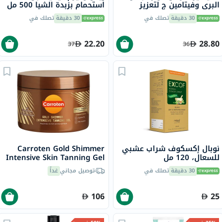
البري وفيتامين ج لتعزيز
استحمام بزبدة الشيا 500 مل
المناعة، حزمة من 20
17302
30 دقيقة
تصلك في
30 دقيقة
تصلك في
22.20
28.80
37
36
نوبال إكسكوف شراب عشبي
Carroten Gold Shimmer
للسعال، 120 مل
Intensive Skin Tanning Gel
150ml
30 دقيقة
تصلك في
توصيل مجاني
غداً
106
25