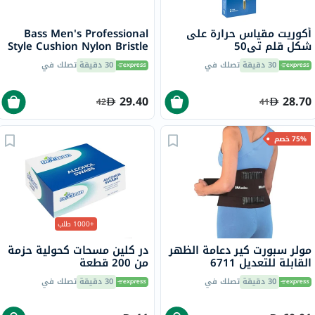
أكوريت مقياس حرارة على
Bass Men's Professional
شكل قلم تي50
Style Cushion Nylon Bristle
104
30 دقيقة
تصلك في
30 دقيقة
تصلك في
29.40
28.70
42
41
75% خصم
+1000 طلب
مولر سبورت كير دعامة الظهر
در كلين مسحات كحولية حزمة
القابلة للتعديل 6711
من 200 قطعة
30 دقيقة
تصلك في
30 دقيقة
تصلك في