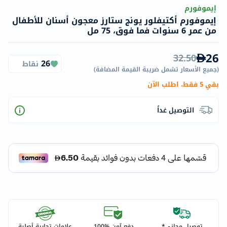
إيموفورم
إيموفورم أكتيفلور يونج ستارز معجون أسنان للأطفال
من عمر 6 سنوات فما فوق، 75 مل
26
32.50
26
نقاط
(
جميع الأسعار تشمل ضريبة القيمة المضافة
)
بقي 5 فقط، اطلب الآن
التوصيل غداً
توصيل مجاني*
دفع آمن %100
علامات تجارية أصلية