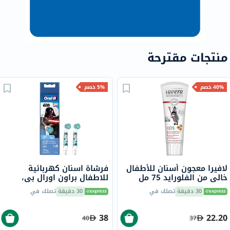
منتجات مقترحة
40% خصم
5% خصم
لافيرا معجون أسنان للأطفال
فرشاة اسنان كهربائية
خالي من الفلورايد 75 مل
للاطفال براون اورال بي،
رسومات ستار وورز، شعيرات
30 دقيقة
تصلك في
30 دقيقة
تصلك في
ناعمة
38
22.20
40
37