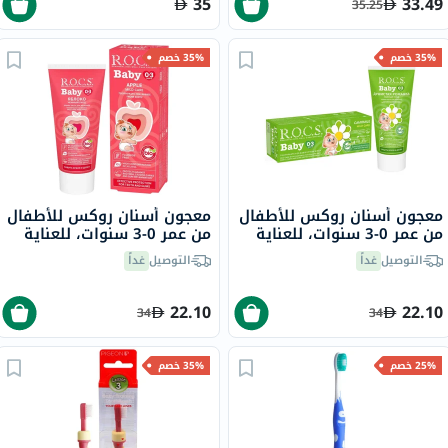
35
33.49
35.25
35% خصم
35% خصم
معجون أسنان روكس للأطفال
معجون أسنان روكس للأطفال
من عمر 0-3 سنوات، للعناية
من عمر 0-3 سنوات، للعناية
الطيفة، بخلاصة البابونج، 45
الطيفة برائحة التفاح، 45 جرام
التوصيل
غداً
التوصيل
غداً
جرام
22.10
22.10
34
34
25% خصم
35% خصم