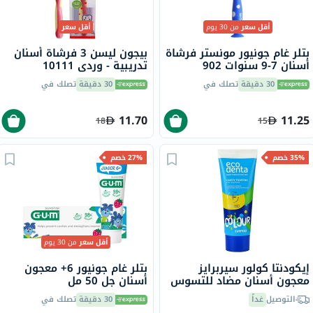
أقل سعر
من 30 يوم
أقل سعر
بتلر غام جونيور مونستر فرشاة
بيجون ليسن 3 فرشاة أسنان
أسنان 7-9 سنوات 902
تدريبية - وردي 10111
30 دقيقة
تصلك في
30 دقيقة
تصلك في
11.70
11.25
18
15
35% خصم
27% خصم
أقل سعر
من 30 يوم
إيكودنتا كولور سيربرايز
بتلر غام جونيور 6+ معجون
معجون أسنان مضاد للتسوس
أسنان جل 50 مل
للأطفال بالفلورايد 75 مل
التوصيل
غداً
30 دقيقة
تصلك في