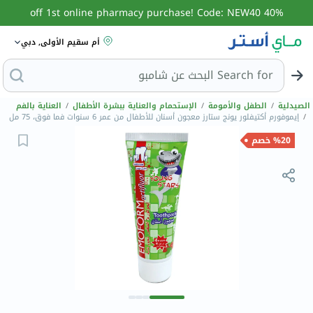
40% off 1st online pharmacy purchase! Code: NEW40
أم سقيم الأولى, دبي
Search for
الصيدلية
/
الطفل والأمومة
/
الإستحمام والعناية ببشرة الأطفال
/
العناية بالفم
/
إيموفورم أكتيفلور يونج ستارز معجون أسنان للأطفال من عمر 6 سنوات فما فوق، 75 مل
%20 خصم