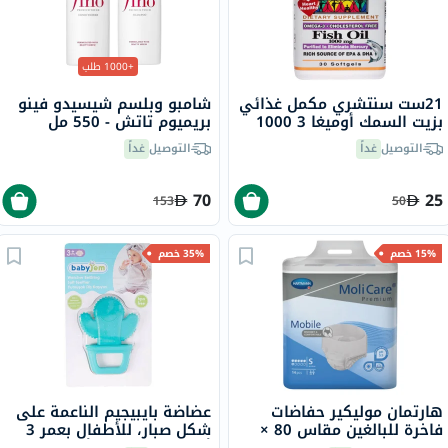
+1000 طلب
21ست سنتشري مكمل غذائي
شامبو وبلسم شيسيدو فينو
بزيت السمك أوميغا 3 1000
بريميوم تاتش - 550 مل
ملجم، كبسولات هلامية،
التوصيل
غداً
التوصيل
غداً
حزمة من 30 كبسولة
70
25
153
50
15% خصم
35% خصم
هارتمان موليكير ​​حفاضات
عضاضة بايبيجيم الناعمة على
فاخرة للبالغين مقاس 80 ×
شكل صبار، للأطفال بعمر 3