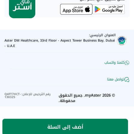
العنوان الرئيسي:
Aster DM Healthcare, 33rd Floor - Aspect Tower Business Bay, Dubai
- U.A.E
كلمنا واتساب
تواصل معنا
رقم الترخيص للإعلان
:
Q4FT7HCT-
©
2026
myAster.
جميع الحقوق
130325
محفوظة.
أضف إلى السلة