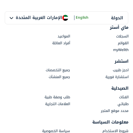
|
الإمارات العربية المتحدة
الدولة
English
ماي أستر
السجلات
المواعيد
القوائم
أفراد العائلة
myWellth
استشر
احجز طبيب
جميع التخصصات
استشارة فورية
جميع المنشآت
الصيدلية
الفئات
طلب وصفة طبية
طلباتي
العلامات التجارية
محدد موقع المتجر
معلومات السياسة
شروط الاستخدام
سياسة الخصوصية