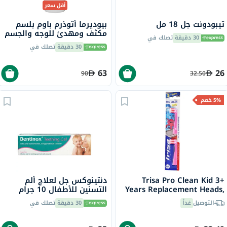
أقل سعر
تيبودونت جل 18 مل
بيوديرما أتوذرم باوم بلسم
مكثف ومهدئ للوجه والجسم
30 دقيقة
تصلك في
500 مل
30 دقيقة
تصلك في
63
26
90
32.50
5% خصم
Trisa Pro Clean Kid 3+
دنتينوكس جل لعلاج ألم
Years Replacement Heads,
التسنين للأطفال 10 جرام
Pack of 2's - 290209
التوصيل
غداً
30 دقيقة
تصلك في