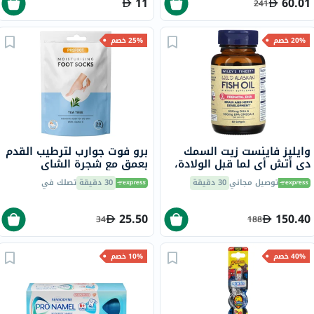
11
60.01
241
20% خصم
25% خصم
وايليز فاينست زيت السمك
برو فوت جوارب لترطيب القدم
دي أتش أي لما قبل الولادة،
بعمق مع شجرة الشاي
حزمة 60
وفيتامين E لإصلاح البشرة
توصيل مجاني
30 دقيقة
30 دقيقة
تصلك في
الجافة،حزمه من زوج واحد
25.50
150.40
34
188
40% خصم
10% خصم