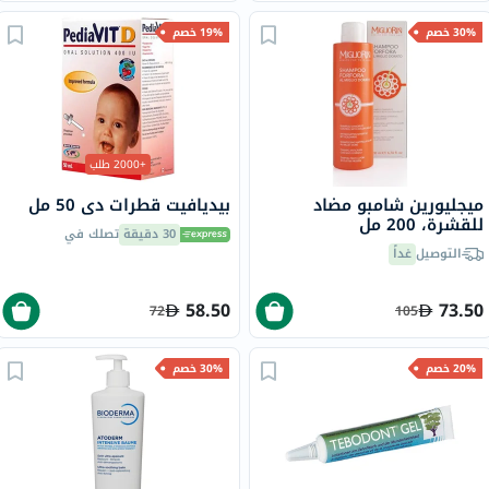
30% خصم
19% خصم
+2000 طلب
ميجليورين شامبو مضاد
بيديافيت قطرات دي 50 مل
للقشرة، 200 مل
30 دقيقة
تصلك في
التوصيل
غداً
58.50
73.50
72
105
20% خصم
30% خصم