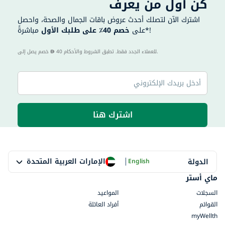
كن أول من يعرف
اشترك الآن لتصلك أحدث عروض باقات الجمال والصحة، واحصل
مباشرةً*!
على
خصم 40٪ على طلبك الأول
40 للعملاء الجدد فقط. تطبق الشروط والأحكام.
خصم يصل إلى
اشترك هنا
|
الإمارات العربية المتحدة
الدولة
English
ماي أستر
السجلات
المواعيد
القوائم
أفراد العائلة
myWellth