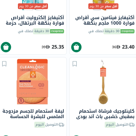
أقل سعر
من 30 يوم
أقل سعر
من 30 يوم
أكتيفايز فيتامين سي أقراص
أكتيفايز إلكتروليت أقراص
فوارة 1000 ملجم بنكهة
فوارة بنكهة البرتقال، حزمة
البرتقال حزمة من 20
من 20
30 دقيقة
تصلك في
30 دقيقة
تصلك في
25.35
23.40
39
36
كلينلوجيك فرشاة استحمام
ليفة استحمام للجسم مزدوجة
بمقبض خشبي باث آند بودي
الملمس للبشرة الحساسة
CL-1
كلينلوجيك CL-02583-48
التوصيل
اليوم
التوصيل
اليوم