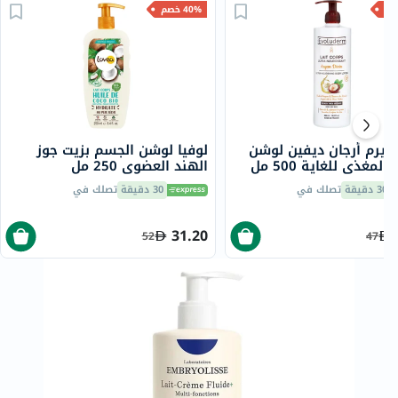
40% خصم
وديرم أرجان ديفين لوشن
لوفيا لوشن الجسم بزيت جوز
لمغذي للغاية 500 مل
الهند العضوي 250 مل
30 دقيقة
تصلك في
30 دقيقة
تصلك في
31.20
52
47