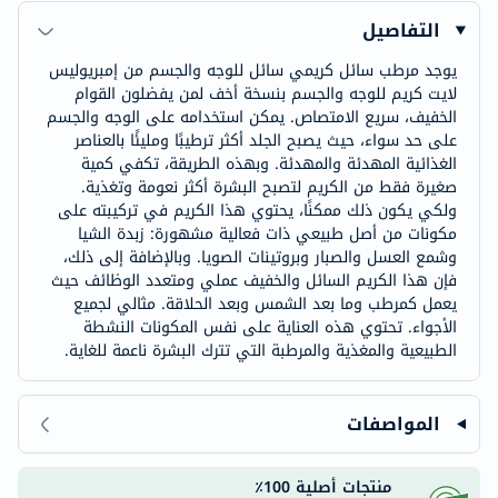
التفاصيل
يوجد مرطب سائل كريمي سائل للوجه والجسم من إمبريوليس
لايت كريم للوجه والجسم بنسخة أخف لمن يفضلون القوام
الخفيف، سريع الامتصاص. يمكن استخدامه على الوجه والجسم
على حد سواء، حيث يصبح الجلد أكثر ترطيبًا ومليئًا بالعناصر
الغذائية المهدئة والمهدئة. وبهذه الطريقة، تكفي كمية
صغيرة فقط من الكريم لتصبح البشرة أكثر نعومة وتغذية.
ولكي يكون ذلك ممكنًا، يحتوي هذا الكريم في تركيبته على
مكونات من أصل طبيعي ذات فعالية مشهورة: زبدة الشيا
وشمع العسل والصبار وبروتينات الصويا. وبالإضافة إلى ذلك،
فإن هذا الكريم السائل والخفيف عملي ومتعدد الوظائف حيث
يعمل كمرطب وما بعد الشمس وبعد الحلاقة. مثالي لجميع
الأجواء. تحتوي هذه العناية على نفس المكونات النشطة
الطبيعية والمغذية والمرطبة التي تترك البشرة ناعمة للغاية.
المواصفات
منتجات أصلية 100٪