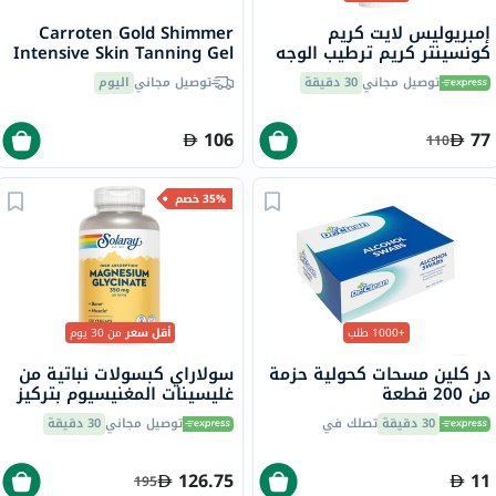
إمبريوليس لايت كريم
Carroten Gold Shimmer
كونسينتر كريم ترطيب الوجه
Intensive Skin Tanning Gel
متعدد الاستخدامات 75 مل
150ml
توصيل مجاني
30 دقيقة
توصيل مجاني
اليوم
106
77
110
35% خصم
+1000 طلب
أقل سعر
من 30 يوم
در كلين مسحات كحولية حزمة
سولاراي كبسولات نباتية من
من 200 قطعة
غليسينات المغنيسيوم بتركيز
350 ملجم لصحة العظام
30 دقيقة
تصلك في
توصيل مجاني
30 دقيقة
والعضلات حزمة من 120
126.75
11
195