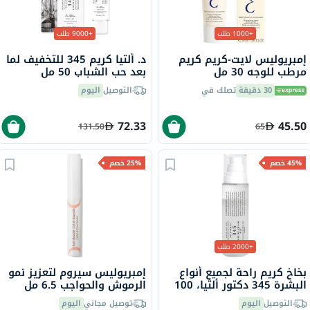
+1000 طلب
+9000 طلب
إمبريوليس لايت-كريم كريم
د. ألتيا كريم 345 للتخفيف لما
مرطب للوجه 30 مل
بعد حب الشباب 50 مل
30 دقيقة
تصلك في
التوصيل
اليوم
72.33
45.50
131.50
65
45% خصم
25% خصم
+2000 طلب
بخاخ كريم راحة لجميع أنواع
إمبريوليس سيروم لتعزيز نمو
البشرة 345 دكتور ألثيا، 100
الرموش والحواجب 6.5 مل
مل
التوصيل
اليوم
توصيل مجاني
اليوم