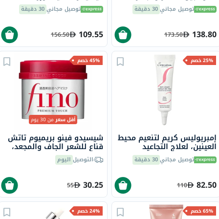
والأظافر 284 جرام
المكياج 850 مل
توصيل مجاني
30 دقيقة
توصيل مجاني
30 دقيقة
109.55
138.80
156.50
173.50
25% خصم
45% خصم
أقل سعر
من 30 يوم
إمبريوليس كريم لتنعيم محيط
شيسيدو فينو بريميوم تاتش
العينين، لعلاج التجاعيد
قناع للشعر الجاف والمجعد،
والهالات السوداء
230 جرام
توصيل مجاني
30 دقيقة
التوصيل
اليوم
والإنتفاخات، 15 مل
30.25
82.50
55
110
65% خصم
24% خصم