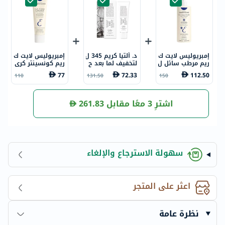
إمبريوليس لايت ك
د. ألتيا كريم 345 ل
إمبريوليس لايت ك
ريم مرطب سائل ل
لتخفيف لما بعد ح
ريم كونسينتر كري
لوجه والجسم 400
ب الشباب 50 مل
م ترطيب الوجه مت
77
72.33
112.50
110
131.50
150
مل
عدد الاستخدامات
75 مل
اشترِ 3 معًا مقابل
261.83
سهولة الاسترجاع والإلغاء
اعثر على المتجر
نظرة عامة