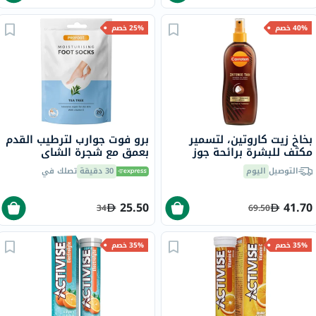
40% خصم
25% خصم
بخاخ زيت كاروتين، لتسمير
برو فوت جوارب لترطيب القدم
مكثف للبشرة برائحة جوز
بعمق مع شجرة الشاي
الهند، 200 مل
وفيتامين E لإصلاح البشرة
التوصيل
اليوم
30 دقيقة
تصلك في
الجافة،حزمه من زوج واحد
25.50
41.70
34
69.50
35% خصم
35% خصم