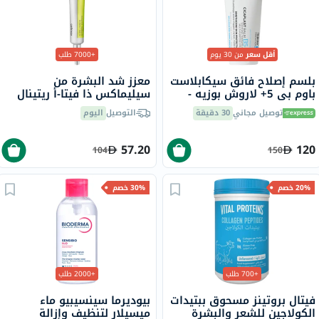
أقل سعر
من 30 يوم
+7000 طلب
بلسم إصلاح فائق سيكابلاست
معزز شد البشرة من
باوم بي 5+ لاروش بوزيه -
سيليماكس ذا فيتا-أ ريتينال
100 مل
شوت، 15 مل
توصيل مجاني
30 دقيقة
التوصيل
اليوم
57.20
120
104
150
20% خصم
30% خصم
+700 طلب
+2000 طلب
فيتال بروتينز مسحوق ببتيدات
بيوديرما سينسيبيو ماء
الكولاجين للشعر والبشرة
ميسيلار لتنظيف وإزالة