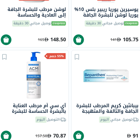
يوسيرين يوريا ريبير بلس 10%
لوشن مرطب للبشرة الجافة
يوريا لوشن للبشرة الجافة
إلى العادية والحساسة
والخشنة 250 مل
سيتافيل، 473 مل
توصيل مجاني
30 دقيقة
توصيل مجاني
30 دقيقة
148.50
105.75
165
141
55% خصم
بيبانثين كريم المرطب للبشرة
آي سي أم مرطب العناية
الجافة والتالفة والمتهيجة
بالبشرة الحساسة للبشرة
100 جرام
الجافة والمعرضة لحساسية
توصيل مجاني
اليوم
التوصيل
اليوم
الجلد 500 مل
70.87
91
157.50