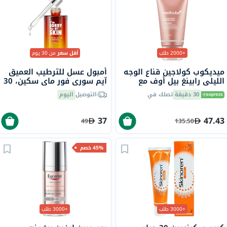
+2000 طلب
أقل سعر
من 30 يوم
ميديكوب كولاجين قناع الوجه
أمبول عسل للترطيب العميق
الليلي رابينغ بيل أوف مع
آيم سوري فور ماي سكين، 30
النياسيناميد والسيراميد 75
مل
30 دقيقة
تصلك في
التوصيل
اليوم
مل
37
47.43
49
135.50
45% خصم
+3000 طلب
+3000 طلب