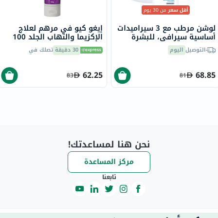
أقل سعر
من 30 يوم
لوشن مرطب مع 3 سيراميدات
إيغو كيو في مرهم لعلاج
أساسية سيرافي، للبشرة
الإكزيما والتهاب الجلد 100
العادية والجافة، 236 مل
جرام
التوصيل
اليوم
30 دقيقة
تصلك في
62.25
68.85
83
81
نحن هنا لمساعدتك!
مركز المساعدة
تابعنا