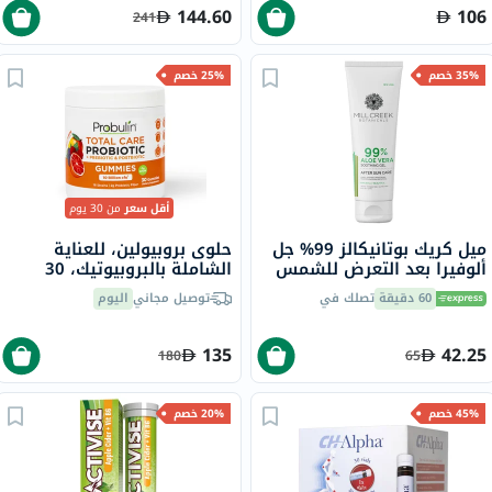
144.60
106
241
35% خصم
25% خصم
أقل سعر
من 30 يوم
ميل كريك بوتانيكالز 99% جل
حلوى بروبيولين، للعناية
ألوفيرا بعد التعرض للشمس
الشاملة بالبروبيوتيك، 30
236 مل
قطعة
60 دقيقة
تصلك في
توصيل مجاني
اليوم
135
42.25
180
65
45% خصم
20% خصم