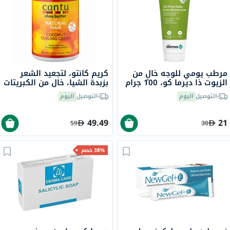
مرطب يومي للوجه خالٍ من
كريم كانتو، لتجعيد الشعر
الزيوت ذا ديرما كو، 100 جرام
بزبدة الشيا، خالٍ من الكبريتات
والبارابين، 709جرام.
التوصيل
اليوم
التوصيل
اليوم
49.49
21
59
30
38% خصم