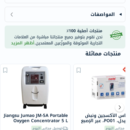
المواصفات
منتجات أصلية 100٪
نحن نقوم بتوفير جميع منتجاتنا مباشرة من العلامات
التجارية الموثوقة والموزّعين المعتمدين.
أظهر المزيد
منتجات مماثلة
قياس الأكسجين ونبض
Jiangsu Jumao JM-5A Portable
PO01، عبر الإصبع
Oxygen Concentrator 5 L
يل مجاني
اليوم
توصيل مجاني
اليوم