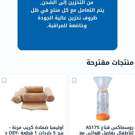
منتجات مقترحة
روسماكس قناع AS175
أوليمبا ضمادة كريب مرنة -
للأطفال بفاصل هوائي مع
بيج 5 ياردات 1 قطعة s OEY-