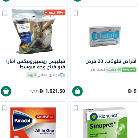
10% خصم
أقراص فلوتاب، 20 قرص
فيليبس ريسبيرونيكس أمارا
فيو قناع وجه متوسط
60 دقيقة
تصلك في
توصيل مجاني
اليوم
1,021.50
9
1,135