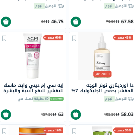
جرام
التوصيل
اليوم
التوصيل
اليوم
46.75
67.58
55
79.50
45% خصم
60% خصم
+2000 طلب
ذا أورديناري تونر الوجه
إيه سي إم ديبي وايت ماسك
المقشر بحمض الجليكوليك 7%
للتقشير للبقع البنية والبشرة
لتوحيد لون البشرة 240 مل
غير المتجانسة 40 مل
التوصيل
اليوم
60 دقيقة
تصلك في
63
58.03
157.50
105.50
30% خصم
16% خصم