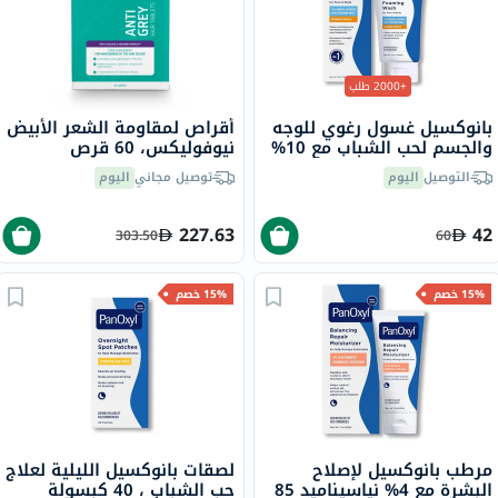
+2000 طلب
بانوكسيل غسول رغوي للوجه
أقراص لمقاومة الشعر الأبيض
والجسم لحب الشباب مع 10%
نيوفوليكس، 60 قرص
بيروكسيد البنزويل 156 جرام
التوصيل
اليوم
توصيل مجاني
اليوم
227.63
42
303.50
60
15% خصم
15% خصم
مرطب بانوكسيل لإصلاح
لصقات بانوكسيل الليلية لعلاج
البشرة مع 4% نياسيناميد 85
حب الشباب ، 40 كبسولة