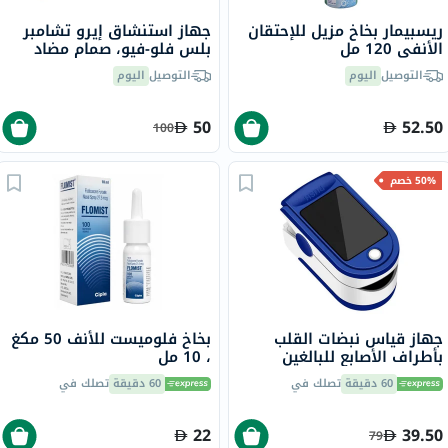
ريسبيمار بخاخ مزيل للإحتقان
جهاز استنشاق إيرو تشامبر
الأنفي 120 مل
بلس فلو-فيو، صمام مضاد
للكهرباء الساكنة مع قطعة
التوصيل
اليوم
التوصيل
اليوم
فم للكبار
50
52.50
100
50% خصم
جهاز قياس نبضات القلب
بخاخ فلوميست للأنف 50 مكغ
بأطراف الأصابع للبالغين
، 10 مل
60 دقيقة
تصلك في
60 دقيقة
تصلك في
22
39.50
79