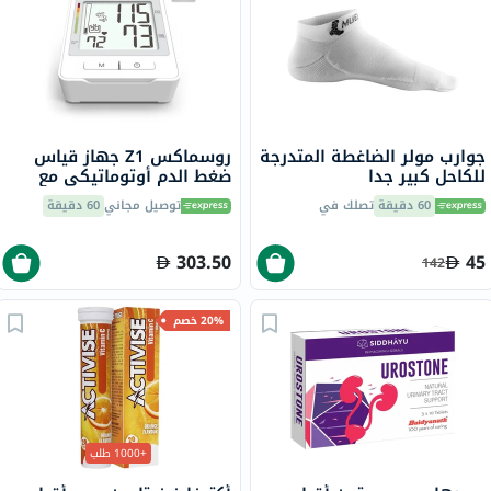
جوارب مولر الضاغطة المتدرجة
روسماكس Z1 جهاز قياس
للكاحل كبير جدا
ضغط الدم أوتوماتيكي مع
منفذ USB تايب سي للشحن
60 دقيقة
تصلك في
توصيل مجاني
60 دقيقة
303.50
45
142
20% خصم
+1000 طلب