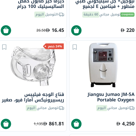
نيوجيل+ جل سيليكوني طبي
ديرما كير صابون حمض
متطور + فيتامين E لجميع
الساليسيليك 100 جرام
أنواع الندبات 15 جرام
توصيل مجاني
60 دقيقة
التوصيل
اليوم
16.45
220
26.50
24% خصم
Jiangsu Jumao JM-5A
قناع الوجه فيليبس
Portable Oxygen
ريسبيرونيكس أمارا فيو، صغير
Concentrator 5 L
توصيل مجاني
اليوم
توصيل مجاني
اليوم
861.81
4,250
1,135