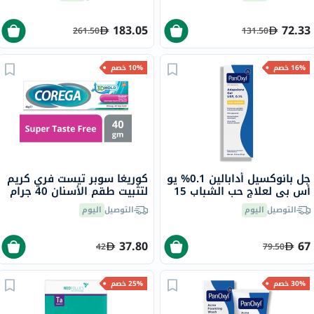
183.05
72.33
261.50
131.50
16% خصم
10% خصم
جل بانوكسيل أدابالين 0.1% يو
كوريغا سوبر تيست فري كريم
أس بي لعلاج حب الشباب 15
لتثبيت طقم الأسنان 40 جرام
جرام
التوصيل
اليوم
التوصيل
اليوم
37.80
67
42
79.50
30% خصم
25% خصم