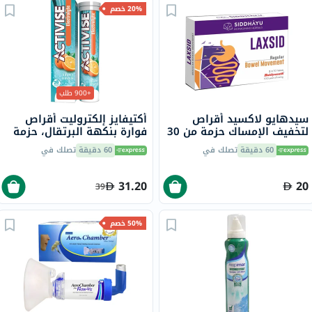
20% خصم
+900 طلب
سيدهايو لاكسيد أقراص
أكتيفايز إلكتروليت أقراص
لتخفيف الإمساك حزمة من 30
فوارة بنكهة البرتقال، حزمة
من 20
60 دقيقة
تصلك في
60 دقيقة
تصلك في
31.20
20
39
50% خصم