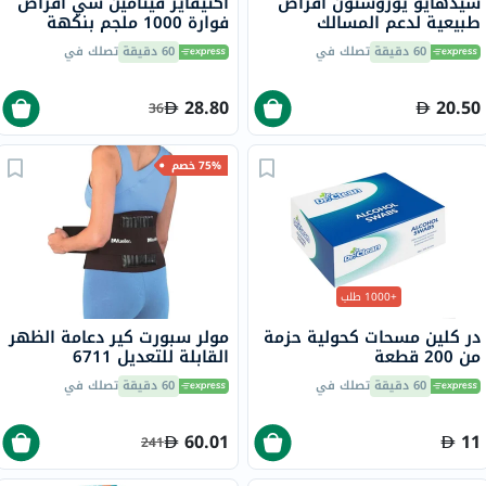
سيدهايو يوروستون أقراص
أكتيفايز فيتامين سي أقراص
طبيعية لدعم المسالك
فوارة 1000 ملجم بنكهة
البولية، حزمة من 30
البرتقال حزمة من 20
60 دقيقة
تصلك في
60 دقيقة
تصلك في
28.80
20.50
36
75% خصم
+1000 طلب
در كلين مسحات كحولية حزمة
مولر سبورت كير دعامة الظهر
من 200 قطعة
القابلة للتعديل 6711
60 دقيقة
تصلك في
60 دقيقة
تصلك في
60.01
11
241