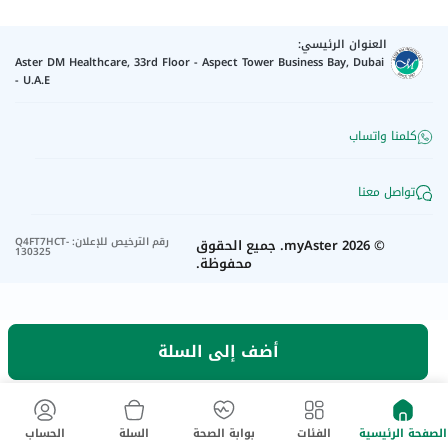
العنوان الرئيسي:
Aster DM Healthcare, 33rd Floor - Aspect Tower Business Bay, Dubai
- U.A.E
كلمنا واتساب
تواصل معنا
رقم الترخيص للإعلان
:
Q4FT7HCT-
©
2026
myAster.
جميع الحقوق
130325
محفوظة.
أضف إلى السلة
الصفحة الرئيسية
الفئات
بوابة الصحة
السلة
الحساب