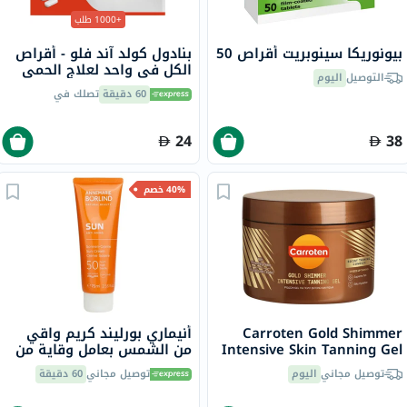
+1000 طلب
بيونوريكا سينوبريت أقراص 50
بنادول كولد آند فلو - أقراص
الكل في واحد لعلاج الحمى
التوصيل
اليوم
والبرد والإنفلونزا حزمة من 24
60 دقيقة
تصلك في
24
38
40% خصم
Carroten Gold Shimmer
أنيماري بورليند كريم واقي
Intensive Skin Tanning Gel
من الشمس بعامل وقاية من
150ml
الشمس 50 75 مل
توصيل مجاني
اليوم
توصيل مجاني
60 دقيقة