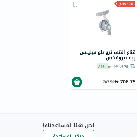
10% خصم
قناع الأنف ترو بلو فيليبس
ريسبيرونيكس
توصيل مجاني
اليوم
708.75
787.50
نحن هنا لمساعدتك!
مركز المساعدة