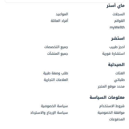
ماي أستر
السجلات
المواعيد
القوائم
أفراد العائلة
myWellth
استشر
احجز طبيب
جميع التخصصات
استشارة فورية
جميع المنشآت
الصيدلية
الفئات
طلب وصفة طبية
طلباتي
العلامات التجارية
محدد موقع المتجر
معلومات السياسة
شروط الاستخدام
سياسة الخصوصية
موافقة الخصوصية
سياسة الإرجاع والاسترداد
المدفوعات