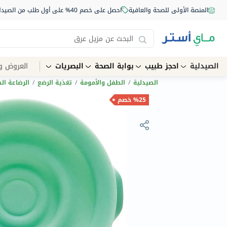
المنصة الأولى للصحة والعافية
احصل على خصم 40% على أول طلب من الصيدلية أونلاين استخدم الكود: NEW40
الصيدلية
احجز طبيب
بوابة الصحة
البصريات
العروض و
الصيدلية
/
الطفل والأمومة
/
تغذية الرضع
/
الرضاعة ال
%25 خصم