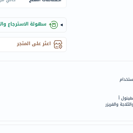
century
accu-
chek
سهولة الاسترجاع والإ
activise
acuvue
annemarie-
اعثر على المتجر
borlind
webber-
naturals
aveeno
ستخدام
freestylelibre
cetaphil
CHalpha
فينول أ
ثلاجة والفريزر
cerave
dralthea
mustela
celimax