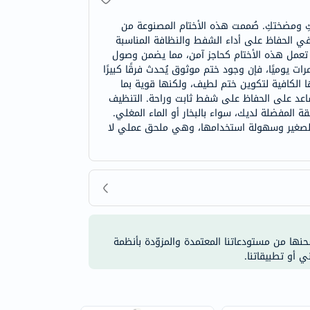
 ومضختكِ. صُممت هذه الأختام المصنوعة من
ي الحفاظ على أداء الشفط والنظافة المناسبة
 تعمل هذه الأختام كحاجز آمن، مما يضمن وصول
ت يوميًا، فإن وجود ختم موثوق يُحدث فرقًا كبيرًا
ا الكافية لتكوين ختم لطيف، ولكنها قوية بما
اعد على الحفاظ على شفط ثابت وراحة. التنظيف
 المفضلة لديك، سواء بالبخار أو الماء المغلي.
ا الصغير وسهولة استخدامها، وهي ملحق عملي لا
شحنها من مستودعاتنا المعتمدة والمزوّدة بأنظمة
ي أو تطبيقاتنا.