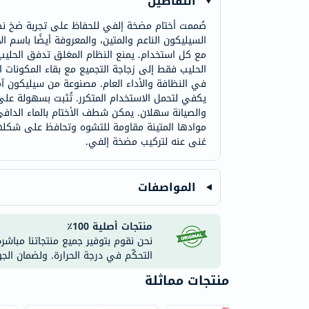
التفاصيل
صُممت أختام مضخة إلفي للحفاظ على تجربة ضخ نظ
السيليكون الناعم والمتين، والمعروفة أيضًا باس
مع كل استخدام. يمنع النظام المغلق تدفق الحليب
الحليب فقط إلى زجاجة التجميع مع بقاء المكونات ال
في النظافة والأداء العام. مصنوعة من سيليكون آمن
يكفي لتحمل الاستخدام المتكرر. تُثبت بسهولة عل
والصيانة سهلان. يمكن شطف الأختام بالماء الدافئ 
موادها المتينة مقاومة للتشوه وتحافظ على شكلها
غنى عنه لتركيب مضخة إلفي.
المواصفات
منتجات أصلية 100٪
نحن نقوم بتوفير جميع منتجاتنا مباشر
التحكّم في درجة الحرارة. ولضمان الج
منتجات مماثلة