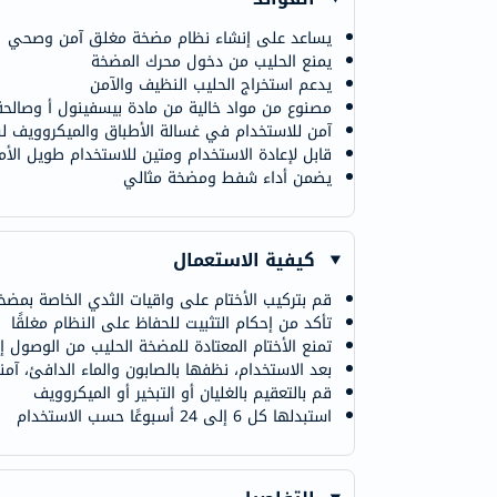
يساعد على إنشاء نظام مضخة مغلق آمن وصحي
يمنع الحليب من دخول محرك المضخة
يدعم استخراج الحليب النظيف والآمن
مصنوع من مواد خالية من مادة بيسفينول أ وصالحة
آمن للاستخدام في غسالة الأطباق والميكروويف ل
قابل لإعادة الاستخدام ومتين للاستخدام طويل الأم
يضمن أداء شفط ومضخة مثالي
كيفية الاستعمال
قم بتركيب الأختام على واقيات الثدي الخاصة بمضخ
تأكد من إحكام التثبيت للحفاظ على النظام مغلقًا
تمنع الأختام المعتادة للمضخة الحليب من الوصول إ
بعد الاستخدام، نظفها بالصابون والماء الدافئ، آ
قم بالتعقيم بالغليان أو التبخير أو الميكروويف
استبدلها كل 6 إلى 24 أسبوعًا حسب الاستخدام