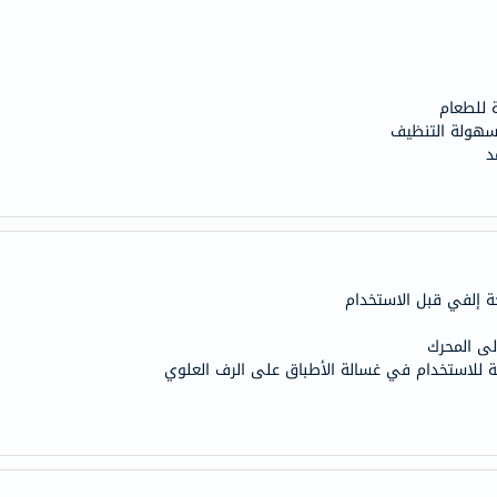
anua
theordinary
neocell
K18
 للطعام
سهولة التنظيف
uriage
د
planet-
paleo
egoqv
optimumnutrition
olaplex
ة إلفي قبل الاستخدام
solaray
cosrx
لى المحرك
منة للاستخدام في غسالة الأطباق على الرف العلوي
vitalproteins
optibac
OMRON
fino
Goongbe