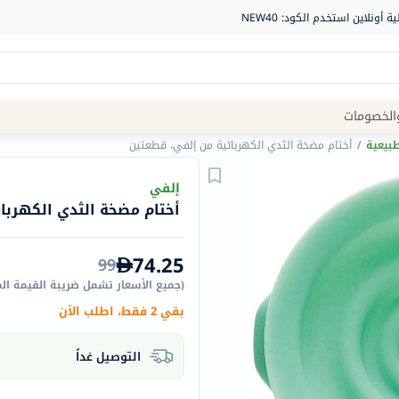
Site
الخصومات
Navigation
طبيعية
/
أختام مضخة الثدي الكهربائية من إلفي، قطعتين
الصيدلية
إلفي
أختام مضخة الثدي الكهربا
الماركات
NDL
74.25
99
Humantara
(
جميع الأسعار تشمل ضريبة القيمة ال
carroten
بقي 2 فقط، اطلب الآن
betadine
La
التوصيل غداً
Roche
Posay