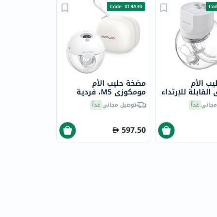
Code- XTRA30
Cod
ب الأم
مضخة حليب الأم
القابلة للإرتداء
مومكوزي M5، فردية
مجاني
غداً
توصيل مجاني
غداً
597.50