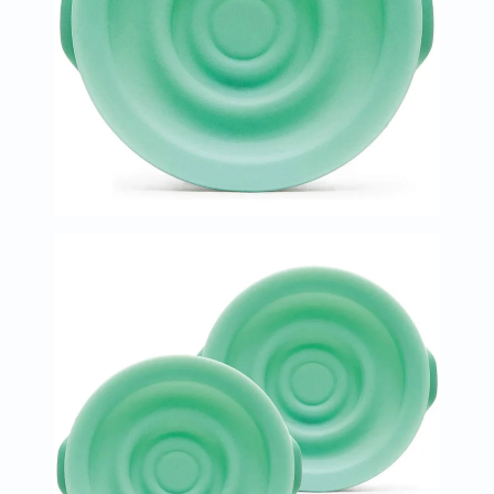
العظام
والمفاصل
المخ
والذاكرة
صحة
القلب
دعم
مرضى
السكري
دعم
الكلى
والمسالك
البولية
دعم
الكبد
صحة