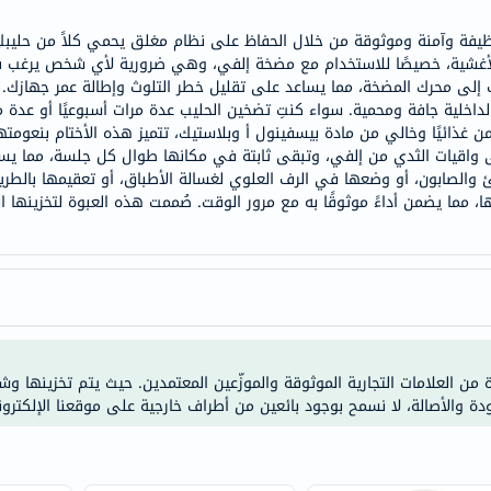
doppelherz
يفة وآمنة وموثوقة من خلال الحفاظ على نظام مغلق يحمي كلاً من حليبكِ
NMN
م الأغشية، خصيصًا للاستخدام مع مضخة إلفي، وهي ضرورية لأي شخص يرغب ف
dessert-
 إلى محرك المضخة، مما يساعد على تقليل خطر التلوث وإطالة عمر جهازك.
داخلية جافة ومحمية. سواء كنتِ تضخين الحليب عدة مرات أسبوعيًا أو عدة مرا
essence
 غذائيًا وخالي من مادة بيسفينول أ وبلاستيك، تتميز هذه الأختام بنعومته
Biochem
ى واقيات الثدي من إلفي، وتبقى ثابتة في مكانها طوال كل جلسة، مما يس
SVR
والصابون، أو وضعها في الرف العلوي لغسالة الأطباق، أو تعقيمها بالطريقة
، مما يضمن أداءً موثوقًا به مع مرور الوقت. صُممت هذه العبوة لتخزينه
skinceuticals
feel
true-
honey
الصحة
والمكملات
أساسيات
ة من العلامات التجارية الموثوقة والموزّعين المعتمدين. حيث يتم تخزينها و
ودة والأصالة، لا نسمح بوجود بائعين من أطراف خارجية على موقعنا الإلكترون
العناية
الصحية
باقة