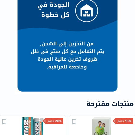
منتجات مقترحة
13% خصم
20% خصم