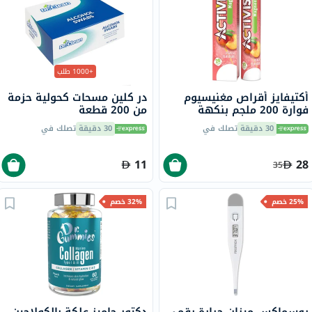
+1000 طلب
أكتيفايز أقراص مغنيسيوم
در كلين مسحات كحولية حزمة
فوارة 200 ملجم بنكهة
من 200 قطعة
الخوخ، حزمة من 20
30 دقيقة
تصلك في
30 دقيقة
تصلك في
11
28
35
25% خصم
32% خصم