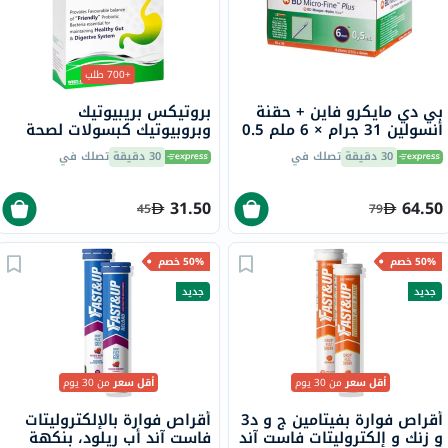
+700 طلب
بي دي مايكرو فاين + حقنة
بروتيكس بريبيوتيك
أنسولين 31 جرام × 6 ملم 0.5
وبروبيوتيك كبسولات لصحة
مل 100 قطعة
الجهاز الهضمي حزمة من 30
30 دقيقة
تصلك في
30 دقيقة
تصلك في
31.50
64.50
45
79
50% خصم
50% خصم
جديد
جديد
أقل سعر
من 30 يوم
أقل سعر
من 30 يوم
أقراص فوارة بفيتامين ج و د3
أقراص فوارة بالإلكتروليتات
و زنك و إلكتروليتات فاست آند
فاست آند أب ريلود، بنكهة