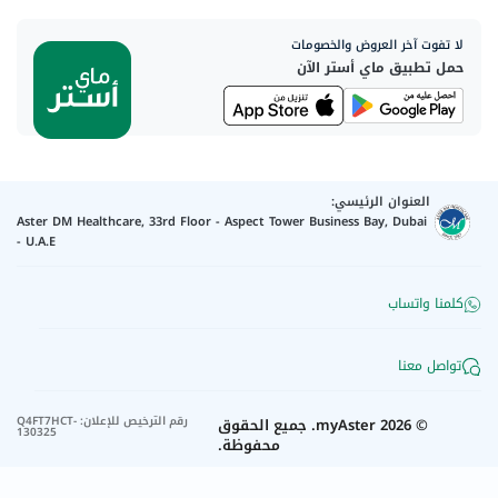
لا تفوت آخر العروض والخصومات
حمل تطبيق ماي أستر الآن
العنوان الرئيسي:
Aster DM Healthcare, 33rd Floor - Aspect Tower Business Bay, Dubai
- U.A.E
كلمنا واتساب
تواصل معنا
رقم الترخيص للإعلان
:
Q4FT7HCT-
©
2026
myAster.
جميع الحقوق
130325
محفوظة.