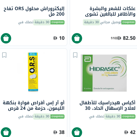
علكات للشعر والبشرة
إليكتروراش محلول ORS تفاح
والأظافر للبالغين تشوي
200 مل
فيتس، 60 قطعة
توصيل مجاني
30 دقيقة
30 دقيقة
تصلك في
10
82.50
110
أكياس هيدراسيك للأطفال
أو آر إس أقراص فوارة بنكهة
لعلاج الإسهال الحاد، 30
الليمون، حزمة من 24 قرص
ملجم، 16 كيس
30 دقيقة
تصلك في
30 دقيقة
تصلك في
38
42