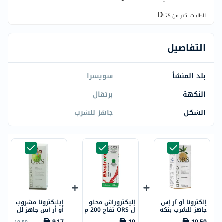
للطلبات اكتر من
75
التفاصيل
بلد المنشأ
سويسرا
النكهة
برتقال
الشكل
جاهز للشرب
إلكترونا أو آر إس
إليكتروراش محلو
إيليكترونا مشروب
جاهز للشرب بنكه
ل ORS تفاح 200 م
أو أر أس جاهز لل
ة البرتقال، 200 م
ل
شرب بنكهة التفا
9.17
10
10.50
10.50