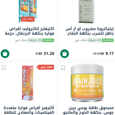
+900 طلب
إيليكترونا مشروب أو أر أس
أكتيفايز إلكتروليت أقراص
جاهز للشرب بنكهة التفاح
فوارة بنكهة البرتقال، حزمة
200 مل
من 20
30 دقيقة
تصلك في
30 دقيقة
تصلك في
31.20
9.17
39
10.50
20% خصم
مسحوق طاقة يومي برين
أكتيفيز أقراص فوارة متعددة
جوس، بنكهة الخوخ والمانجو،
الفيتامينات والمعادن للطاقة