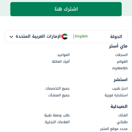
اشترك هنا
|
الإمارات العربية المتحدة
الدولة
English
ماي أستر
السجلات
المواعيد
القوائم
أفراد العائلة
myWellth
استشر
احجز طبيب
جميع التخصصات
استشارة فورية
جميع المنشآت
الصيدلية
الفئات
طلب وصفة طبية
طلباتي
العلامات التجارية
محدد موقع المتجر