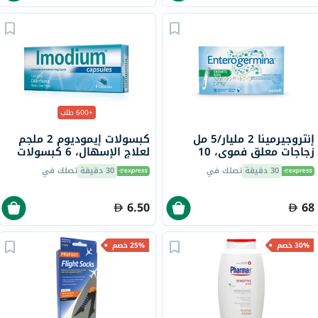
+600 طلب
إنتروجيرمينا 2 مليار/5 مل
كبسولات إيموديوم 2 ملجم
زجاجات معلق فموي، 10
لعلاج الإسهال، 6 كبسولات
زجاجات
30 دقيقة
تصلك في
30 دقيقة
تصلك في
6.50
68
30% خصم
25% خصم