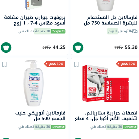
فارمالاين جل الاستحمام
بروفوت جوارب طيران مضلعة
للبشرة الحساسة 750 مل
أسود مقاس 4-7 ، 1 زوج
P72112 / 1
التوصيل
اليوم
30 دقيقة
تصلك في
44.25
55.30
59
79
30% خصم
30% خصم
لاصقات حرارية ستاربالـم،
فارمالاين أتوبيكي حليب
لتخفيف الألم أكوا جل، 4 قطع
الجسم 500 مل
30 دقيقة
تصلك في
30 دقيقة
تصلك في