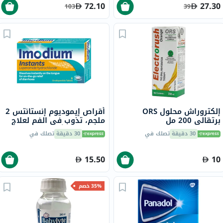
72.10
27.30
103
39
إلكتروراش محلول ORS
أقراص إيموديوم إنستانتس 2
برتقالي 200 مل
ملجم، تذوب في الفم لعلاج
الإسهال، 6 أقراص
30 دقيقة
تصلك في
30 دقيقة
تصلك في
15.50
10
35% خصم