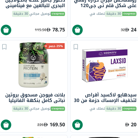
روسماكس ميزان حرارة رقمي
دكتور جاميز علكة بالكولاجين
على شكل قلم تي جي120
البحري للبالغين مع فيتاميني
ج وهـ، حزمة من 60
30 دقيقة
تصلك في
توصيل مجاني
30 دقيقة
78.75
24
115.50
32
25% خصم
سيدهايو لاكسيد أقراص
بلانت فيوجن مسحوق بروتين
لتخفيف الإمساك حزمة من 30
نباتي كامل بنكهة الفانيليا
الكريمية، 1 رطل
30 دقيقة
تصلك في
توصيل مجاني
30 دقيقة
169.50
20
226