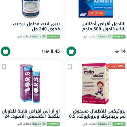
+2000 طلب
بانادول أقراص أدفانس
بيبي لايت محلول ترطيب
باراسيتامول 500 ملجم
فموي 240 مل
لتخفيف الحمى والألم، 24
30 دقيقة
تصلك في
30 دقيقة
تصلك في
قرص
8.45
14
13
30% خصم
بروتيكس للأطفال مسحوق
آو أر أس أقراص قابلة للذوبان
فم بريبايوتك وبروبايوتك، 0.5
بنكهة الكشمش الأسود، 24
جرام، حزمة من 10 أكياس
قرص
30 دقيقة
تصلك في
30 دقيقة
تصلك في