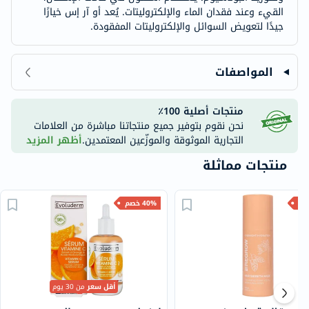
القيء وعند فقدان الماء والإلكتروليتات. يُعد أو آر إس خيارًا
جيدًا لتعويض السوائل والإلكتروليتات المفقودة.
المواصفات
منتجات أصلية 100٪
نحن نقوم بتوفير جميع منتجاتنا مباشرة من العلامات
التجارية الموثوقة والموزّعين المعتمدين.
أظهر المزيد
منتجات مماثلة
40% خصم
أقل سعر
من 30 يوم