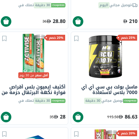
62 جرام
والعافية حزمة من 20 قرص
توصيل مجاني
اليوم
30 دقيقة
تصلك في
28.80
210
36
25% خصم
20% خصم
أقل سعر
من 30 يوم
ماسل بولت بي سي أي أي
أكتيف إيميون بلس أقراص
7000 بلاس لاستعادة
فوارة نكهة البرتقال حزمة من
العضلات وزيادة القدرة على
20
توصيل مجاني
30 دقيقة
30 دقيقة
تصلك في
التحمل مشروب فواكه بنكهة
الفواكه 30 حصة، 420 جرام
28
86.63
35
115.50
20% خصم