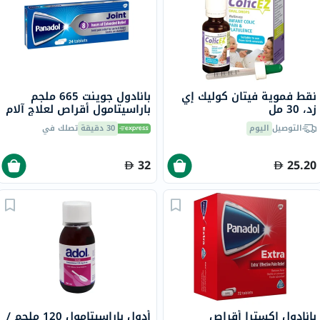
نقط فموية فيتان كوليك إي
بانادول جوينت 665 ملجم
زد، 30 مل
باراسيتامول أقراص لعلاج آلام
المفاصل الناتجة عن هشاشة
التوصيل
اليوم
30 دقيقة
تصلك في
العظام، حزمة من 24
32
25.20
بانادول إكسترا أقراص
أدول باراسيتامول 120 ملجم /