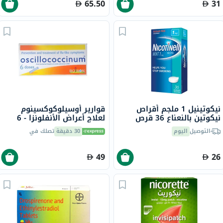
65.50
31
نيكوتينيل 1 ملجم أقراص
قوارير أوسيلوكوكسينوم
نيكوتين بالنعناع 36 قرص
لعلاج أعراض الأنفلونزا - 6
قوارير
التوصيل
اليوم
30 دقيقة
تصلك في
49
26