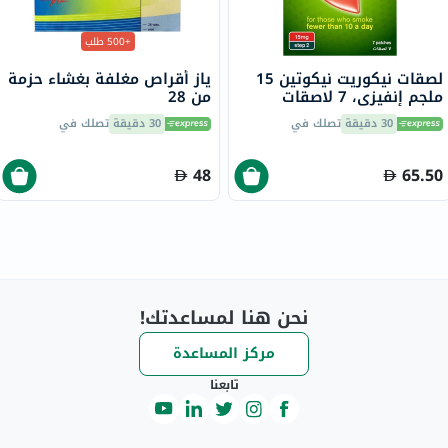
+500 طلب
لصقات نيكوريت نيكوتين 15
ياز أقراص مغلفة بغشاء حزمة
ملجم إنفيزي، 7 لاصقات
من 28
30 دقيقة
تصلك في
30 دقيقة
تصلك في
48
65.50
نحن هنا لمساعدتك!
مركز المساعدة
تابعنا