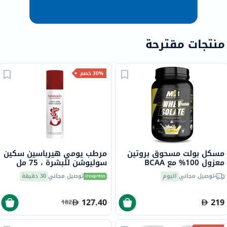
منتجات مقترحة
30% خصم
مسكل بولت مسحوق بروتين
مرطب يومي هيرباسين سكين
معزول 100% مع BCAA
سوليوشن للبشرة ، 75 مل
وغلوتامين، بنكهة الفانيليا، 2
توصيل مجاني
اليوم
توصيل مجاني
30 دقيقة
رطل
127.40
219
182