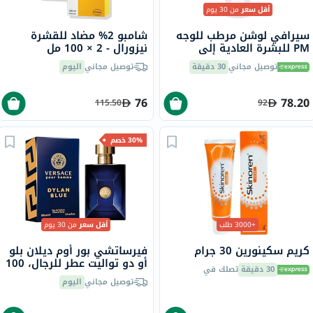
أقل سعر
من 30 يوم
سيرافي لوشن مرطب للوجه
شامبو 2% مضاد للقشرة
PM للبشرة العادية إلى
نيزورال - 2 × 100 مل
الجافة 52 مل
توصيل مجاني
30 دقيقة
توصيل مجاني
اليوم
76
78.20
115.50
92
30% خصم
+3000 طلب
أقل سعر
من 30 يوم
كريم سكينورين 30 جرام
فيرساتشي بور أوم ديلان بلو
أو دو تواليت عطر للرجال، 100
30 دقيقة
تصلك في
مل
توصيل مجاني
اليوم