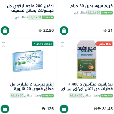
كريم فيوسيدين 30 جرام
أدفيل 200 ملجم ليكوي جل
كبسولات بسائل لتخفيف
30 دقيقة
تصلك في
الألم، 32 قطعة
30 دقيقة
تصلك في
22.50
31
18% خصم
Nurse's Choice
بيديافيت فيتامين د 400 +
إنتروجيرمينا 2 مليار/5 مل
قطرات دي اتش آي/إي بي آي
معلق فموي 20 قارورة
30 مل
توصيل مجاني
30 دقيقة
توصيل مجاني
30 دقيقة
126
81.45
99