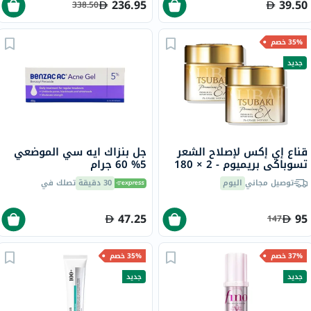
236.95
39.50
338.50
35% خصم
جديد
قناع إي إكس لإصلاح الشعر
جل بنزاك ايه سي الموضعي
تسوباكي بريميوم - 2 × 180
5% 60 جرام
جرام
توصيل مجاني
اليوم
30 دقيقة
تصلك في
47.25
95
147
37% خصم
35% خصم
جديد
جديد