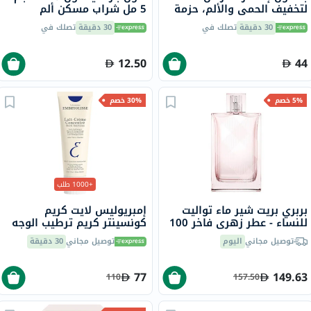
لتخفيف الحمى والألم، حزمة
5 مل شراب مسكن ألم
من 72
وخافض حرارة 100 مل
30 دقيقة
تصلك في
30 دقيقة
تصلك في
12.50
44
5% خصم
30% خصم
+1000 طلب
بربري بريت شير ماء تواليت
إمبريوليس لايت كريم
للنساء - عطر زهري فاخر 100
كونسينتر كريم ترطيب الوجه
مل
متعدد الاستخدامات 75 مل
توصيل مجاني
اليوم
توصيل مجاني
30 دقيقة
77
149.63
110
157.50