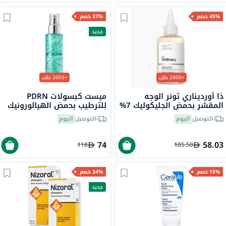
45% خصم
37% خصم
جديد
+2000 طلب
+2000 طلب
ذا أورديناري تونر الوجه
ميست كبسولات PDRN
المقشر بحمض الجليكوليك 7%
للترطيب بحمض الهيالورونيك
لتوحيد لون البشرة 240 مل
أنوا - 100 مل
التوصيل
اليوم
التوصيل
اليوم
74
58.03
118
105.50
15% خصم
34% خصم
جديد