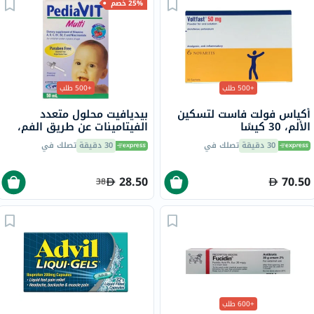
25% خصم
+500 طلب
+500 طلب
أكياس فولت فاست لتسكين
بيديافيت محلول متعدد
الألم، 30 كيسًا
الفيتامينات عن طريق الفم،
50 مل
30 دقيقة
تصلك في
30 دقيقة
تصلك في
28.50
70.50
38
+600 طلب