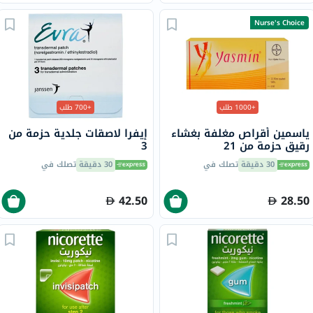
Nurse's Choice
+1000 طلب
+700 طلب
ياسمين أقراص مغلفة بغشاء
إيفرا لاصقات جلدية حزمة من
رقيق حزمة من 21
3
30 دقيقة
تصلك في
30 دقيقة
تصلك في
42.50
28.50