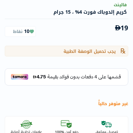
فالينت
كريم إلدوباك فورت 4% ، 15 جرام
19
10
نقاط
يجب تحميل الوصفة الطبية
غير متوفر حالياًً
توصيل موثوق
دفع آمن %100
علامات تجارية أصلية