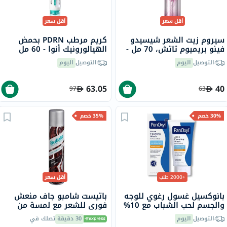
أقل سعر
أقل سعر
سيروم زيت الشعر شيسيدو
كريم مرطب PDRN بحمض
فينو بريميوم تاتش، 70 مل -
الهيالورونيك أنوا - 60 مل
إصدار الشريط الوردي
التوصيل
اليوم
التوصيل
اليوم
63.05
40
97
63
30% خصم
35% خصم
+2000 طلب
أقل سعر
بانوكسيل غسول رغوي للوجه
باتيست شامبو جاف منعش
والجسم لحب الشباب مع 10%
فوري للشعر مع لمسة من
بيروكسيد البنزويل 156 جرام
اللون البني داكن 200 مل
التوصيل
اليوم
30 دقيقة
تصلك في