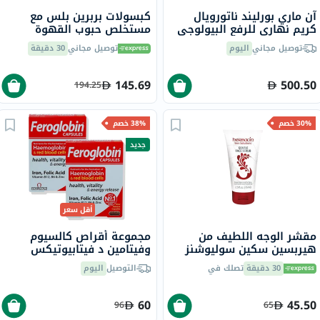
آن ماري بورليند ناتورويال
كبسولات بربرين بلس مع
كريم نهاري للرفع البيولوجي
مستخلص حبوب القهوة
50 مل
الخضراء ويبر ناتشورالز - 60
توصيل مجاني
اليوم
توصيل مجاني
30 دقيقة
كبسولة
145.69
500.50
194.25
30% خصم
38% خصم
جديد
أقل سعر
مقشر الوجه اللطيف من
مجموعة أقراص كالسيوم
هيربسين سكين سوليوشنز
وفيتامين د فيتابيوتيكس
75 مل
أوستيوكير - 2 × 30 قرص
30 دقيقة
تصلك في
التوصيل
اليوم
60
45.50
96
65