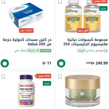
36% خصم
جديد
أقل سعر
+1000 طلب
مجموعة كبسولات نباتية
در كلين مسحات كحولية حزمة
مغنيسيوم الجليسينات 350
من 200 قطعة
مجم سولاراي - 2 × 120
توصيل مجاني
اليوم
30 دقيقة
تصلك في
كبسولة
11
249.99
390
25% خصم
جديد