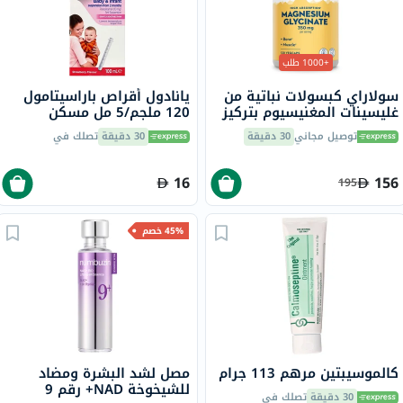
+1000 طلب
سولاراي كبسولات نباتية من
يانادول أقراص باراسيتامول
غليسينات المغنيسيوم بتركيز
120 ملجم/5 مل مسكن
350 ملجم لصحة العظام
للحمى والألم للأطفال والرضع
توصيل مجاني
30 دقيقة
30 دقيقة
تصلك في
والعضلات حزمة من 120
100 مل
16
156
195
45% خصم
كالموسيبتين مرهم 113 جرام
مصل لشد البشرة ومضاد
للشيخوخة NAD+ رقم 9
30 دقيقة
تصلك في