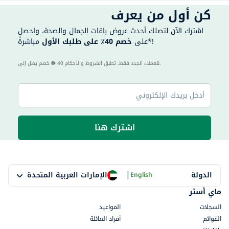
كن أول من يعرف
اشترك الآن لتصلك أحدث عروض باقات الجمال والصحة، واحصل
مباشرةً*!
على
خصم 40٪ على طلبك الأول
40 للعملاء الجدد فقط. تطبق الشروط والأحكام.
خصم يصل إلى
اشترك هنا
|
الإمارات العربية المتحدة
الدولة
English
ماي أستر
السجلات
المواعيد
القوائم
أفراد العائلة