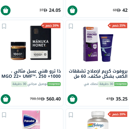
24.05
42
37
60
25% خصم
20% خصم
بروفوت كريم لإصلاح تشققات
ذا ترو هني عسل مثالي ،
الكعب بشكل مكثف، 60 مل
1000+ MGO 22+ UMF™، 250
جرام
30 دقيقة
تصلك في
توصيل مجاني
30 دقيقة
560.40
35.25
700.50
47
20% خصم