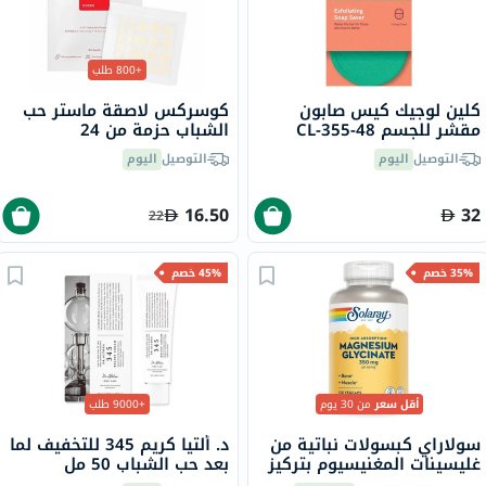
+800 طلب
كلين لوجيك كيس صابون
كوسركس لاصقة ماستر حب
مقشر للجسم CL-355-48
الشباب حزمة من 24
التوصيل
اليوم
التوصيل
اليوم
16.50
32
22
35% خصم
45% خصم
أقل سعر
من 30 يوم
+9000 طلب
سولاراي كبسولات نباتية من
د. ألتيا كريم 345 للتخفيف لما
غليسينات المغنيسيوم بتركيز
بعد حب الشباب 50 مل
350 ملجم لصحة العظام