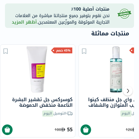
منتجات أصلية 100٪
نحن نقوم بتوفير جميع منتجاتنا مباشرة من العلامات
التجارية الموثوقة والموزّعين المعتمدين.
أظهر المزيد
منتجات مماثلة
45% خصم
 واي جل منظف كينوا
كوسركس جل تقشير البشرة
تيب المتوازن والشفاف
الناعمة منخفض الحموضة
180 مل
للبشرة الحساسة، 120 مل
صيل
اليوم
التوصيل
اليوم
55
100
126