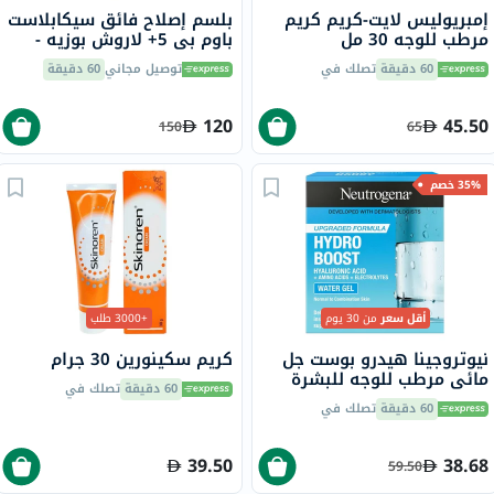
إمبريوليس لايت-كريم كريم
بلسم إصلاح فائق سيكابلاست
مرطب للوجه 30 مل
باوم بي 5+ لاروش بوزيه -
100 مل
60 دقيقة
تصلك في
توصيل مجاني
60 دقيقة
120
45.50
150
65
35% خصم
أقل سعر
من 30 يوم
+3000 طلب
نيوتروجينا هيدرو بوست جل
كريم سكينورين 30 جرام
مائي مرطب للوجه للبشرة
60 دقيقة
تصلك في
العادية إلى المختلطة 50 مل
60 دقيقة
تصلك في
39.50
38.68
59.50