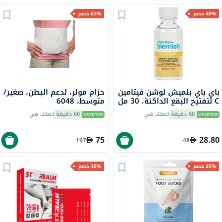
40% خصم
62% خصم
باي باي بلميش لوشن فيتامين
حزام مولر، لدعم البطن، صغير/
C لتفتيح البقع الداكنة، 30 مل
متوسط، 6048
60 دقيقة
تصلك في
60 دقيقة
تصلك في
75
28.80
197
48
25% خصم
30% خصم