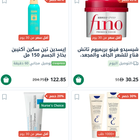
أقل سعر
من 30 يوم
أقل سعر
من 30 يوم
شيسيدو فينو بريميوم تاتش
إيسدين تين سكين أكنيبن
قناع للشعر الجاف والمجعد،
بخاخ الجسم 150 مل
230 جرام
التوصيل
اليوم
توصيل مجاني
60 دقيقة
122.85
30.25
204.75
55
30% خصم
20% خصم
Nurse's Choice
+1000 طلب
أقل سعر
من 30 يوم