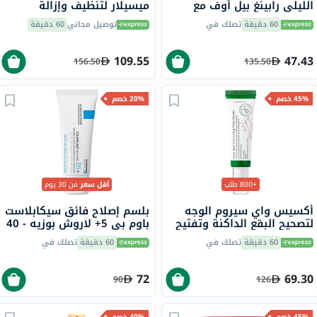
الليلي رابينغ بيل أوف مع
ميسيلار لتنظيف وإزالة
النياسيناميد والسيراميد 75
المكياج 850 مل
60 دقيقة
تصلك في
توصيل مجاني
60 دقيقة
مل
109.55
47.43
156.50
135.50
45% خصم
20% خصم
+800 طلب
أقل سعر
من 30 يوم
أكسيس واي سيروم الوجه
بلسم إصلاح فائق سيكابلاست
لتصحيح البقع الداكنة وتفتيح
باوم بي 5+ لاروش بوزيه - 40
البشرة وترطيبها 50 مل
مل
60 دقيقة
تصلك في
60 دقيقة
تصلك في
72
69.30
90
126
45% خصم
40% خصم