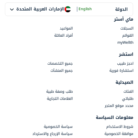
|
الإمارات العربية المتحدة
الدولة
English
ماي أستر
السجلات
المواعيد
القوائم
أفراد العائلة
myWellth
استشر
احجز طبيب
جميع التخصصات
استشارة فورية
جميع المنشآت
الصيدلية
الفئات
طلب وصفة طبية
طلباتي
العلامات التجارية
محدد موقع المتجر
معلومات السياسة
شروط الاستخدام
سياسة الخصوصية
موافقة الخصوصية
سياسة الإرجاع والاسترداد