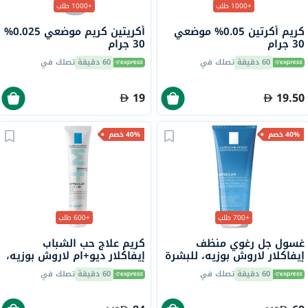
+1000 طلب
+1000 طلب
كريم أكرتين 0.05% موضعي
أكريتين كريم موضعي 0.025%
30 جرام
30 جرام
60 دقيقة
تصلك في
60 دقيقة
تصلك في
19
19.50
40% خصم
40% خصم
+700 طلب
+600 طلب
غسول جل رغوي منظف
كريم علاج حب الشباب
إيفاكلار لاروش بوزيه، للبشرة
إيفاكلار ديو+ام لاروش بوزيه،
الدهنية - 200 مل
للبشرة المعرضة لحب الشباب
60 دقيقة
تصلك في
60 دقيقة
تصلك في
- 40 مل