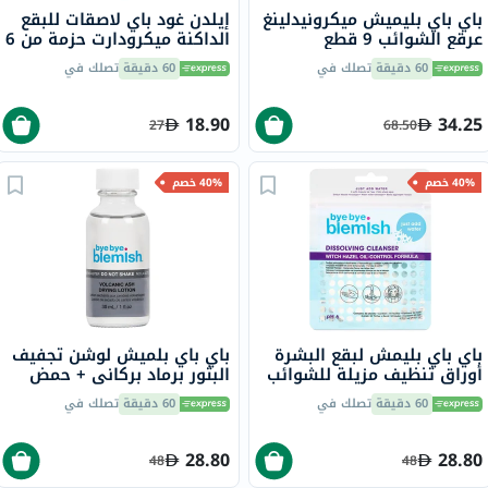
باي باي بليميش ميكرونيدلينغ
إيلدن غود باي لاصقات للبقع
عرقع الشوائب 9 قطع
الداكنة ميكرودارت حزمة من 6
60 دقيقة
تصلك في
60 دقيقة
تصلك في
18.90
34.25
27
68.50
40% خصم
40% خصم
باي باي بليمش لبقع البشرة
باي باي بلميش لوشن تجفيف
أوراق تنظيف مزيلة للشوائب
البثور برماد بركاني + حمض
50 ورقة
الساليسيليك، 30 مل
60 دقيقة
تصلك في
60 دقيقة
تصلك في
28.80
28.80
48
48