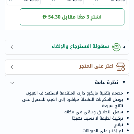
16.50
18.90
18.90
22
27
27
ة من 9
ن 6
اشترِ 3 معًا مقابل
54.30
سهولة الاسترجاع والإلغاء
اعثر على المتجر
نظرة عامة
مصمم بتقنية مايكرو دارت المتقدمة لاستهداف العيوب
يوصل المكونات النشطة مباشرة إلى العيب للحصول على
نتائج سريعة
سهل التطبيق ويبقى في مكانه
تركيبة لطيفة لا تسبب تهيجًا
نباتي
لم يُختبر على الحيوانات