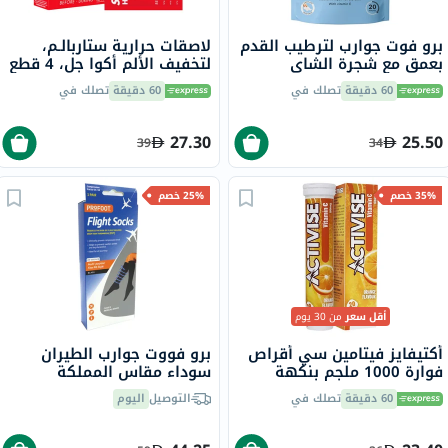
برو فوت جوارب لترطيب القدم
لاصقات حرارية ستاربالـم،
بعمق مع شجرة الشاي
لتخفيف الألم أكوا جل، 4 قطع
وفيتامين E لإصلاح البشرة
60 دقيقة
تصلك في
60 دقيقة
تصلك في
الجافة،حزمه من زوج واحد
27.30
25.50
39
34
35% خصم
25% خصم
أقل سعر
من 30 يوم
أكتيفايز فيتامين سي أقراص
برو فووت جوارب الطيران
فوارة 1000 ملجم بنكهة
سوداء مقاس المملكة
البرتقال حزمة من 20
المتحدة 8-11، زوج واحد
60 دقيقة
تصلك في
التوصيل
اليوم
P72002/2