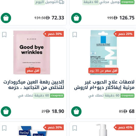
توصيل مجاني
60 دقيقة
التوصيل
اليوم
والعضلات حزمة من 120
72.33
126.75
131.50
195
20% خصم
30% خصم
أقل سعر
من 30 يوم
أقل سعر
لاصقات علاج الحبوب غير
إلديين رقعة العين ميكرودارت
مرئية إيفاكلار ديو+ام لاروش
للتخلص من التجاعيد ، حزمه
بوزيه - 22 لصقة
من قطعتين
60 دقيقة
تصلك في
60 دقيقة
تصلك في
18.90
68
27
85
45% خصم
30% خصم