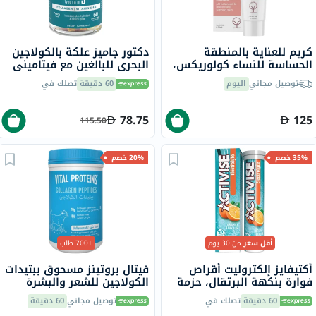
كريم للعناية بالمنطقة
دكتور جاميز علكة بالكولاجين
الحساسة للنساء كولوريكس،
البحري للبالغين مع فيتاميني
50 جرام
ج وهـ، حزمة من 60
توصيل مجاني
اليوم
60 دقيقة
تصلك في
78.75
125
115.50
35% خصم
20% خصم
أقل سعر
من 30 يوم
+700 طلب
أكتيفايز إلكتروليت أقراص
فيتال بروتينز مسحوق ببتيدات
فوارة بنكهة البرتقال، حزمة
الكولاجين للشعر والبشرة
من 20
والأظافر 284 جرام
60 دقيقة
تصلك في
توصيل مجاني
60 دقيقة