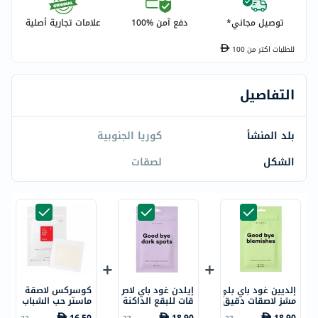
توصيل مجاني*
دفع آمن %100
علامات تجارية أصلية
للطلبات اكتر من
100
التفاصيل
بلد المنشأ
كوريا الجنوبية
الشكل
لصقات
إلديين غود باي بلي
إيلدن غود باي لاص
كوسركس لاصقة
مشز لاصقات دقيق
قات للبقع الداكنة
ماستر حب الشباب
ة لإزالة البقع، حزم
ميكرودارت حزمة م
حزمة من 24