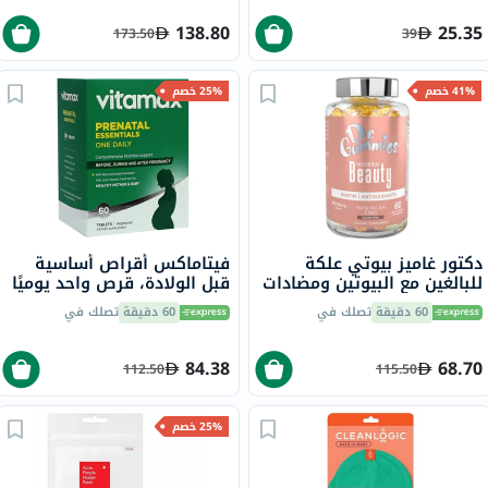
138.80
25.35
173.50
39
41% خصم
25% خصم
دكتور غاميز بيوتي علكة
فيتاماكس أقراص أساسية
للبالغين مع البيوتين ومضادات
قبل الولادة، قرص واحد يوميًا
الأكسدة، حزمة من 60
مع حمض الفوليك والحديد
60 دقيقة
تصلك في
60 دقيقة
تصلك في
وفيتامين D لصحة الأم
والطفل، حزمة من 60
84.38
68.70
112.50
115.50
25% خصم