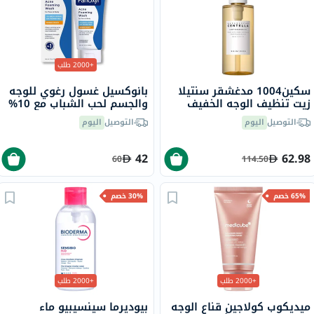
+2000 طلب
سكين1004 مدغشقر سنتيلا
بانوكسيل غسول رغوي للوجه
زيت تنظيف الوجه الخفيف
والجسم لحب الشباب مع 10%
200 مل
بيروكسيد البنزويل 156 جرام
التوصيل
اليوم
التوصيل
اليوم
42
62.98
60
114.50
65% خصم
30% خصم
+2000 طلب
+2000 طلب
ميديكوب كولاجين قناع الوجه
بيوديرما سينسيبيو ماء