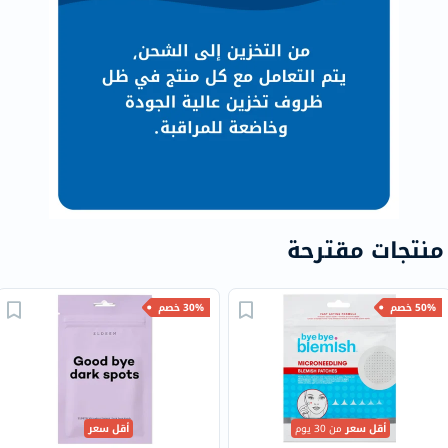
منتجات مقترحة
50% خصم
30% خصم
أقل سعر
من 30 يوم
أقل سعر