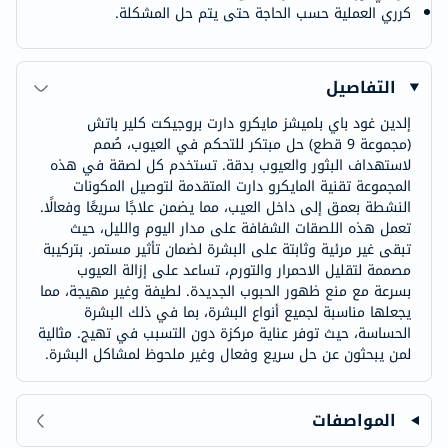
كرري العملية حسب الحاجة حتى يتم حل المشكلة.
التفاصيل
إلدين غود باي بلميشز مايكرو دارت بروجيكت كلير باتش
(مجموعة 9 قطع) حل مبتكر للتحكم في العيوب، صُمم
لاستهداف البثور والعيوب بدقة. تستخدم كل لصقة في هذه
المجموعة تقنية المايكرو دارت المتقدمة لتوصيل المكونات
النشطة بعمق إلى داخل العيب، مما يضمن علاجًا سريعًا وفعالًا.
تعمل هذه اللصقات الشفافة على مدار اليوم والليل، حيث
تبقى غير مرئية وثابتة على البشرة لضمان تأثير مستمر. بتركيبة
مصممة لتقليل الاحمرار والتورم، تساعد على إزالة العيوب
بسرعة مع منع ظهور الحبوب الجديدة. لطيفة وغير مهيجة، مما
يجعلها مناسبة لجميع أنواع البشرة، بما في ذلك البشرة
الحساسة، حيث توفر عناية مركزة دون التسبب في تهيج. مثالية
لمن يبحثون عن حل سريع وفعال وغير ملحوظ لمشاكل البشرة.
المواصفات