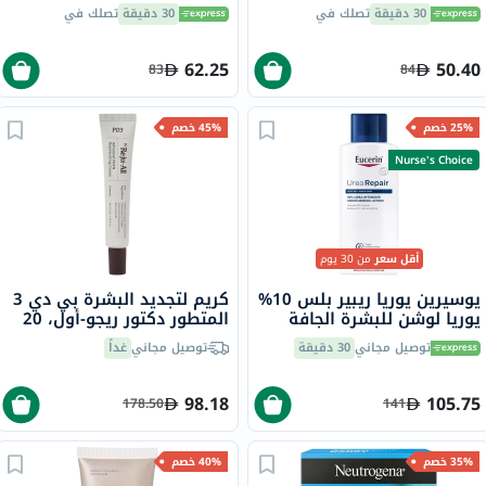
جرام
30 دقيقة
تصلك في
30 دقيقة
تصلك في
62.25
50.40
83
84
25% خصم
45% خصم
Nurse's Choice
أقل سعر
من 30 يوم
يوسيرين يوريا ريبير بلس 10%
كريم لتجديد البشرة بي دي 3
يوريا لوشن للبشرة الجافة
المتطور دكتور ريجو-أول، 20
والخشنة 250 مل
مل
توصيل مجاني
30 دقيقة
توصيل مجاني
غداً
98.18
105.75
178.50
141
35% خصم
40% خصم