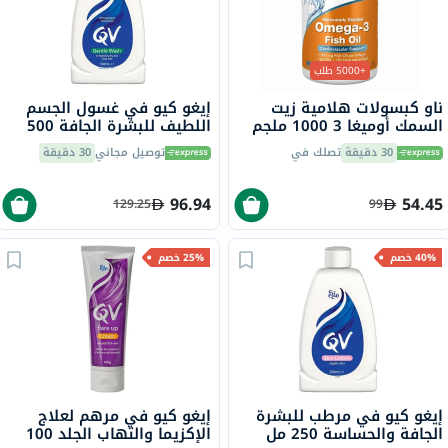
+5000 طلب
ناو كبسولات هلامية زيت
إيغو كيو في غسول الجسم
السمك أوميغا 3 1000 ملجم
اللطيف للبشرة الجافة 500
180 EPA / 120 DHA حزمة من
مل
30 دقيقة
تصلك في
توصيل مجاني
30 دقيقة
100
96.94
54.45
129.25
99
40% خصم
25% خصم
إيغو كيو في مرطب للبشرة
إيغو كيو في مرهم لعلاج
الجافة والحساسة 250 مل
الإكزيما والتهاب الجلد 100