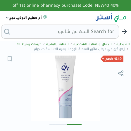
40% off 1st online pharmacy purchase! Code: NEW40
أم سقيم الأولى, دبي
Search for
البحث ع
الصيدلية
/
الجمال والعناية الشخصية
/
العناية بالبشرة
/
كريمات ومرطبات
/
إيغو كيو في مرطب فائق التهدئة للوجه للبشرة الحساسة 75 جرام
%40 خصم