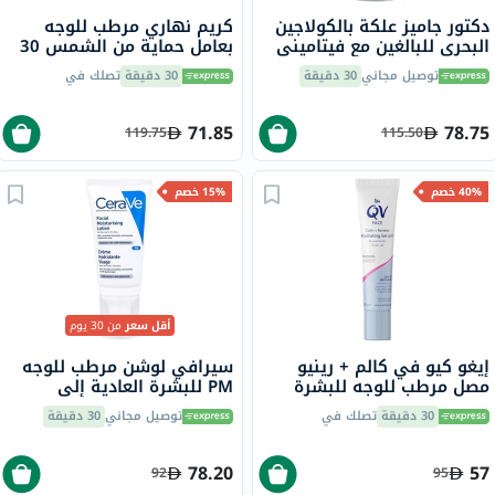
دكتور جاميز علكة بالكولاجين
كريم نهاري مرطب للوجه
البحري للبالغين مع فيتاميني
بعامل حماية من الشمس 30
ج وهـ، حزمة من 60
إيغو كيو في للوجه، 75 مل
توصيل مجاني
30 دقيقة
30 دقيقة
تصلك في
71.85
78.75
119.75
115.50
40% خصم
15% خصم
أقل سعر
من 30 يوم
إيغو كيو في كالم + رينيو
سيرافي لوشن مرطب للوجه
مصل مرطب للوجه للبشرة
PM للبشرة العادية إلى
الحساسة 30 جرام
الجافة 52 مل
30 دقيقة
تصلك في
توصيل مجاني
30 دقيقة
78.20
57
92
95