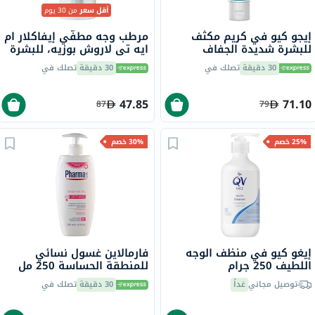
أقل سعر
من 30 يوم
إيجو كيو في كريم مكثف
مرطب وجه مطفّي إيفاكلار ام
للبشرة شديدة الجفاف
ايه تي لاروش بوزيه، للبشرة
والحساسية 100 جرام
الدهنية - 40 مل
30 دقيقة
تصلك في
30 دقيقة
تصلك في
47.85
71.10
87
79
25% خصم
30% خصم
إيغو كيو في منظف الوجه
فارمالاين غسول نسائي
اللطيف 250 جرام
للمنطقة الحساسة 250 مل
توصيل مجاني
غداً
30 دقيقة
تصلك في