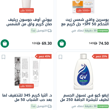
+5000 طلب
+5000 طلب
يوسرين واقي شمس زيت
بيوتي أوف جوسون ريليف
التحكم SPF 50+ جل كريم مع
صان كريم واقٍ من الشمس
لمسة جافة وتأثير مضاد
عضوي بلأرز والبروبيوتيك
30 دقيقة
تصلك في
التوصيل
غداً
لللمعان للبشرة المعرضة
بعامل حماية 50+ وحماية
للشوائب 50 مل
فائقة 50 مل
69.30
74.50
126
149
25% خصم
45% خصم
+9000 طلب
إيغو كيو في غسول الجسم
د. ألتيا كريم 345 للتخفيف لما
لطيف للبشرة الجافة 250 مل
بعد حب الشباب 50 مل
30 دقيقة
تصلك في
التوصيل
غداً