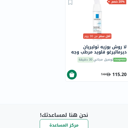
20% خصم
أقل سعر
من 30 يوم
لا روش بوزيه توليريان
ديرماليرغو فلويد مرطب وجه
للبشرة الحساسة 40 مل
توصيل مجاني
30 دقيقة
115.20
144
نحن هنا لمساعدتك!
مركز المساعدة