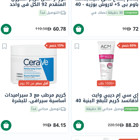
باوم بي 5+ لاروش بوزيه - 40
المتقدم 92 الكل في واحد
مل
100 مل
30 دقيقة
تصلك في
التوصيل
غداً
60.78
72
110.50
90
60% خصم
15% خصم
+1000 طلب
أقل سعر
من 30 يوم
إي سي إم ديبي وايت
كريم مرطب مع 3 سيراميدات
أدفانسد كريم للبقع البنية 40
أساسية سيرافي، للبشرة
مل
الجافة، 340 جرام
توصيل مجاني
30 دقيقة
توصيل مجاني
غداً
84.15
88.20
99
220.50