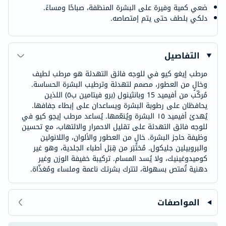
ضعي كمية وفيرة على البشرة المنظفة، صباحًا ومساءً.
دلكي بلطف حتى يتم إمتصاصه.
التفاصيل
مرطب إيغو كيو في للوجه فائق التهدئة هو مرطب لطيف
وخالٍ من العطور، مصمم لتهدئة وترطيب البشرة الحساسة.
مُركّب من أفيميد 15 وبانثينول (برو فيتامين ب٥) اللذين
يحافظان على رطوبة البشرة ويساعدان على إبطاء جفافها.
يُهدئ أفيميد ١٥ البشرة ويُنعّمها. يُساعد مرطب إيجو كيو في
للوجه فائق التهدئة على تقليل الاحمرار والالتهاب، مع تحسين
وظيفة حاجز البشرة. خالٍ من العطور والألوان، واللانولين
والبروبيلين جليكول. مُختَبَر من قِبَل أطباء الجلدية، وهو غير
كوميدوغينيك، ولا يُسد المسام. تركيبة خفيفة الوزن وغير
دهنية تُمتص بسهولة، لتترك بشرتك ناعمة وملساء ومُغذّاة.
المواصفات