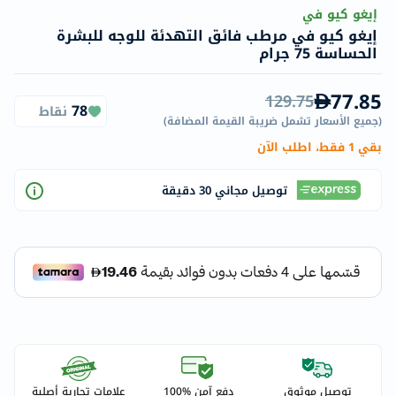
إيغو كيو في
إيغو كيو في مرطب فائق التهدئة للوجه للبشرة
الحساسة 75 جرام
77.85
129.75
78
نقاط
(
جميع الأسعار تشمل ضريبة القيمة المضافة
)
بقي 1 فقط، اطلب الآن
توصيل مجاني 30 دقيقة
توصيل موثوق
دفع آمن %100
علامات تجارية أصلية