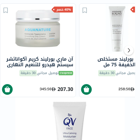
40% خصم
ري بورليند مستخلص
آن ماري بورليند كريم أكواناتشر
الخفيفة 75 مل
سيستم هيدرو للتنعيم النهاري
للبشرة المعاد ترطيبها 50 مل
توصيل مجاني
30 دقيقة
توصيل مجاني
30 دقيقة
207.30
1
345.50
258.50