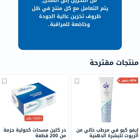
منتجات مقترحة
40% خصم
+1000 طلب
إيفو كيو في مرطب خالي من
در كلين مسحات كحولية حزمة
الزيوت للبشرة الدهنية
من 200 قطعة