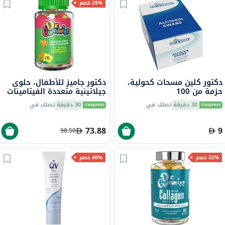
25% خصم
دكتور كلين مسحات كحولية،
دكتور جاميز للأطفال، حلوى
حزمة من 100
جيلاتينية متعددة الفيتامينات
خالية من السكر لنمو وتطور
30 دقيقة
تصلك في
30 دقيقة
تصلك في
صحي، بنكهة البرتقال، حزمة
من 60
73.88
9
98.50
32% خصم
40% خصم