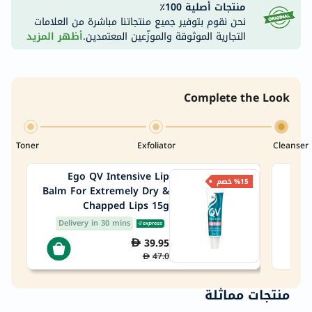
منتجات أصلية 100٪
نحن نقوم بتوفير جميع منتجاتنا مباشرة من العلامات
التجارية الموثوقة والموزّعين المعتمدين.
أظهر المزيد
Complete the Look
Toner
Exfoliator
Cleanser
Ego QV Intensive Lip
PanO
%15 خصم
Balm For Extremely Dry &
Clar
Chapped Lips 15g
Delivery in 30 mins
39.95
47.0
منتجات مماثلة