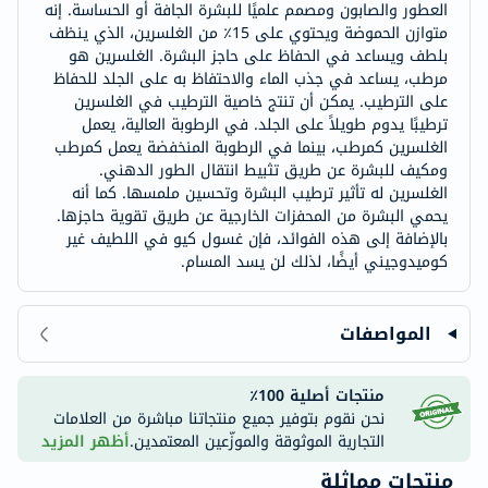
العطور والصابون ومصمم علميًا للبشرة الجافة أو الحساسة. إنه
متوازن الحموضة ويحتوي على 15٪ من الغلسرين، الذي ينظف
بلطف ويساعد في الحفاظ على حاجز البشرة. الغلسرين هو
مرطب، يساعد في جذب الماء والاحتفاظ به على الجلد للحفاظ
على الترطيب. يمكن أن تنتج خاصية الترطيب في الغلسرين
ترطيبًا يدوم طويلاً على الجلد. في الرطوبة العالية، يعمل
الغلسرين كمرطب، بينما في الرطوبة المنخفضة يعمل كمرطب
ومكيف للبشرة عن طريق تثبيط انتقال الطور الدهني.
الغلسرين له تأثير ترطيب البشرة وتحسين ملمسها. كما أنه
يحمي البشرة من المحفزات الخارجية عن طريق تقوية حاجزها.
بالإضافة إلى هذه الفوائد، فإن غسول كيو في اللطيف غير
كوميدوجيني أيضًا، لذلك لن يسد المسام.
المواصفات
منتجات أصلية 100٪
نحن نقوم بتوفير جميع منتجاتنا مباشرة من العلامات
التجارية الموثوقة والموزّعين المعتمدين.
أظهر المزيد
منتجات مماثلة