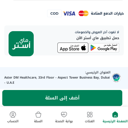
خيارات الدفع المتاحة
لا تفوت آخر العروض والخصومات
حمل تطبيق ماي أستر الآن
العنوان الرئيسي:
Aster DM Healthcare, 33rd Floor - Aspect Tower Business Bay, Dubai
- U.A.E
أضف إلى السلة
كلمنا واتساب
تواصل معنا
الصفحة الرئيسية
الفئات
بوابة الصحة
السلة
الحساب