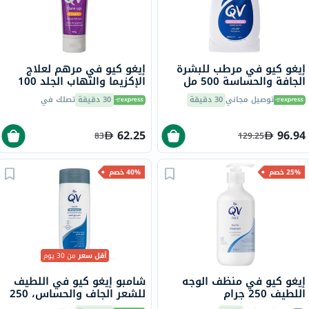
إيغو كيو في مرطب للبشرة
إيغو كيو في مرهم لعلاج
الجافة والحساسة 500 مل
الإكزيما والتهاب الجلد 100
جرام
توصيل مجاني
30 دقيقة
30 دقيقة
تصلك في
62.25
96.94
83
129.25
25% خصم
40% خصم
أقل سعر
من 30 يوم
إيغو كيو في منظف الوجه
شامبو إيغو كيو في اللطيف
اللطيف 250 جرام
للشعر الجاف والحساس، 250
جرام