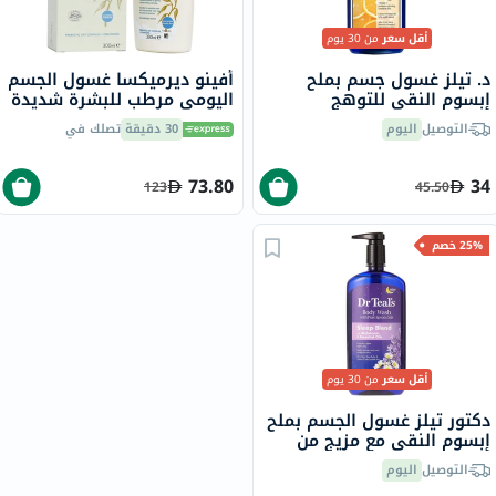
أقل سعر
من 30 يوم
د. تيلز غسول جسم بملح
أفينو ديرميكسا غسول الجسم
إبسوم النقي للتوهج
اليومي مرطب للبشرة شديدة
والإشراق مع فيتامين C
الجفاف ومعالج للحكة، 300
التوصيل
اليوم
30 دقيقة
تصلك في
وزيوت الحمضيات الأساسية
مل
710 مل
73.80
34
123
45.50
25% خصم
أقل سعر
من 30 يوم
دكتور تيلز غسول الجسم بملح
إبسوم النقي مع مزيج من
الميلاتونين 710 مل
التوصيل
اليوم