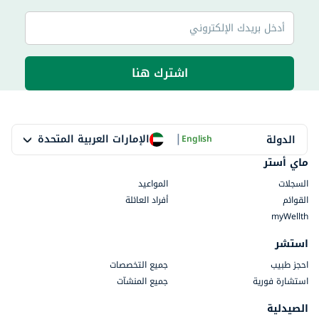
اشترك هنا
|
الإمارات العربية المتحدة
الدولة
English
ماي أستر
السجلات
المواعيد
القوائم
أفراد العائلة
myWellth
استشر
احجز طبيب
جميع التخصصات
استشارة فورية
جميع المنشآت
الصيدلية