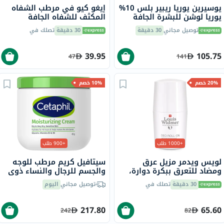
يوسيرين يوريا ريبير بلس 10%
إيغو كيو في مرطب الشفاه
يوريا لوشن للبشرة الجافة
المكثف للشفاه الجافة
والخشنة 250 مل
والمتشققة للغاية 15 جرام
توصيل مجاني
30 دقيقة
30 دقيقة
تصلك في
39.95
105.75
47
141
20% خصم
10% خصم
+1000 طلب
+900 طلب
لويس ويدمر مزيل عرق
سيتافيل كريم مرطب للوجه
ومضاد للتعرق ببكرة دوارة،
والجسم للرجال والنساء ذوي
بدون رائحة، 50 مل
البشرة الجافة إلى الجافة جدًا
30 دقيقة
تصلك في
توصيل مجاني
اليوم
والحساسة، بدون رائحة، 453
جرام
217.80
65.60
242
82