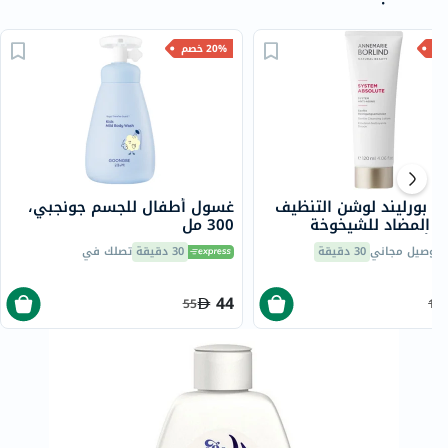
20% خصم
ي بورليند لوشن التنظيف
غسول أطفال للجسم جونجبي،
ف المضاد للشيخوخة
300 مل
أبسلوت سيستم 120 مل
توصيل مجاني
30 دقيقة
30 دقيقة
تصلك في
44
55
16