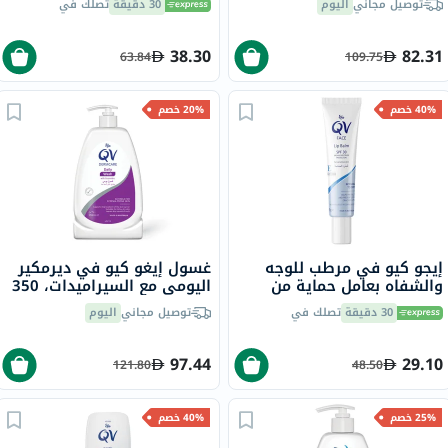
توصيل مجاني
اليوم
30 دقيقة
تصلك في
38.30
82.31
63.84
109.75
40% خصم
20% خصم
إيجو كيو في مرطب للوجه
غسول إيغو كيو في ديرمكير
والشفاه بعامل حماية من
اليومي مع السيراميدات، 350
الشمس SPF30 للبشرة
مل
30 دقيقة
تصلك في
توصيل مجاني
اليوم
الحساسة 15 جرام
97.44
29.10
121.80
48.50
25% خصم
40% خصم