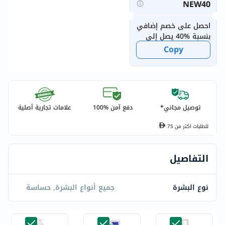
NEW40
احصل على خصم إضافي
بنسبة %40 يصل إلى
20 درهماً إماراتياً
Copy
للمستخدمين الجدد
توصيل مجاني*
دفع آمن %100
علامات تجارية أصلية
للطلبات اكتر من
75
التفاصيل
نوع البشرة
جميع أنواع البشرة, حساسة