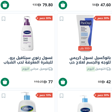
79.80
47.60
133
56
30% خصم
30% خصم
+900 طلب
بانوكسيل غسول كريمي
غسول رغوي سيتافيل برو،
للوجه والجسم لعلاج حب
للبشرة المعرضة لحب الشباب
الشباب يحتوي على 4% من
- 236 مل
التوصيل
اليوم
توصيل مجاني
اليوم
بيروكسيد البنزويل 170 جرام
77
42
110.25
60
30% خصم
10% خصم