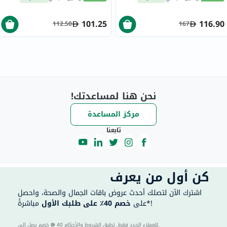
للبشرة المختلطة إلى الدهنية
والحساسة، بدون رائحة، 236
مل
101.25
116.90
112.50
167
نحن هنا لمساعدتك!
مركز المساعدة
تابعنا
كن أول من يعرف
اشترك الآن لتصلك أحدث عروض باقات الجمال والصحة، واحصل
مباشرةً*!
على
خصم 40٪ على طلبك الأول
40 للعملاء الجدد فقط. تطبق الشروط والأحكام.
خصم يصل إلى