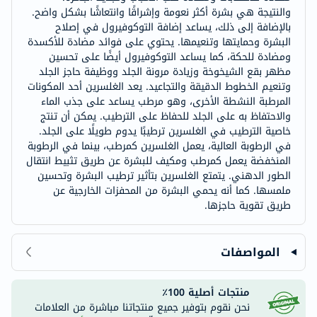
والنتيجة هي بشرة أكثر نعومة وإشراقًا وانتعاشًا بشكل واضح.
بالإضافة إلى ذلك، يساعد إضافة التوكوفيرول في إصلاح
البشرة وحمايتها وتنعيمها. يحتوي على فوائد مضادة للأكسدة
ومضادة للحكة، كما يساعد التوكوفيرول أيضًا على تحسين
مظهر بقع الشيخوخة وزيادة مرونة الجلد ووظيفة حاجز الجلد
وتنعيم الخطوط الدقيقة والتجاعيد. يعد الغلسرين أحد المكونات
المرطبة النشطة الأخرى، وهو مرطب يساعد على جذب الماء
والاحتفاظ به على الجلد للحفاظ على الترطيب. يمكن أن تنتج
خاصية الترطيب في الغلسرين ترطيبًا يدوم طويلًا على الجلد.
في الرطوبة العالية، يعمل الغلسرين كمرطب، بينما في الرطوبة
المنخفضة يعمل كمرطب ومكيف للبشرة عن طريق تثبيط انتقال
الطور الدهني. يتمتع الغلسرين بتأثير ترطيب البشرة وتحسين
ملمسها. كما أنه يحمي البشرة من المحفزات الخارجية عن
طريق تقوية حاجزها.
المواصفات
منتجات أصلية 100٪
نحن نقوم بتوفير جميع منتجاتنا مباشرة من العلامات