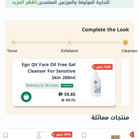
التجارية الموثوقة والموزّعين المعتمدين.
أظهر المزيد
Complete the Look
Toner
Exfoliator
Cleanser
Ego QV Face Oil Free Gel
PanO
%40 خصم
Cleanser For Sensitive
Clar
Skin 200ml
Delivery in 30 mins
59.85
99.75
منتجات مماثلة
35% خصم