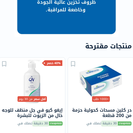
منتجات مقترحة
40% خصم
+1000 طلب
أقل سعر
من 30 يوم
در كلين مسحات كحولية حزمة
إيغو كيو في جل منظف للوجه
من 200 قطعة
خالٍ من الزيوت للبشرة
الحساسة، 200 مل
30 دقيقة
تصلك في
30 دقيقة
تصلك في