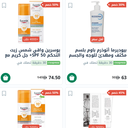
30% خصم
50% خصم
أقل سعر
+4000 طلب
بيوديرما أتوذرم باوم بلسم
يوسرين واقي شمس زيت
مكثف ومهدئ للوجه والجسم
التحكم SPF 50+ جل كريم مع
500 مل
لمسة جافة وتأثير مضاد
30 دقيقة
تصلك في
30 دقيقة
تصلك في
لللمعان للبشرة المعرضة
للشوائب 50 مل
74.50
63
149
90
45% خصم
50% خصم
+9000 طلب
+5000 طلب