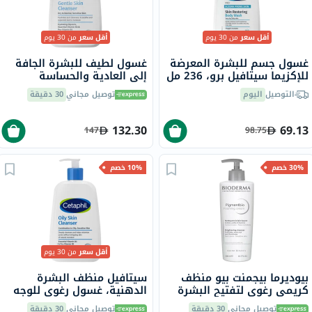
أقل سعر
من 30 يوم
أقل سعر
من 30 يوم
غسول جسم للبشرة المعرضة
غسول لطيف للبشرة الجافة
للإكزيما سيتافيل برو، 236 مل
إلى العادية والحساسة
سيتافيل، 473 مل
التوصيل
اليوم
توصيل مجاني
30 دقيقة
132.30
69.13
147
98.75
30% خصم
10% خصم
أقل سعر
من 30 يوم
بيوديرما بيجمنت بيو منظف ​​
سيتافيل منظف ​​البشرة
كريمي رغوي لتفتيح البشرة
الدهنية، غسول رغوي للوجه
وتقشيرها 500 مل
والجسم للرجال والنساء
توصيل مجاني
30 دقيقة
توصيل مجاني
30 دقيقة