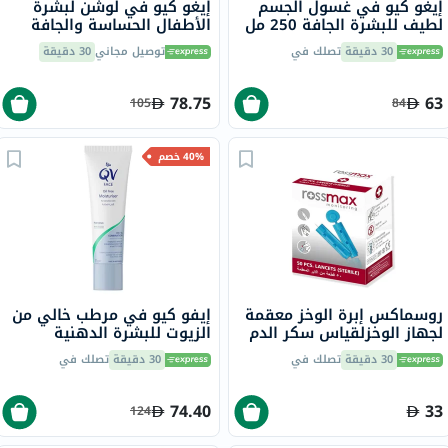
إيغو كيو في غسول الجسم
إيغو كيو في لوشن لبشرة
لطيف للبشرة الجافة 250 مل
الأطفال الحساسة والجافة
500 مل
30 دقيقة
تصلك في
توصيل مجاني
30 دقيقة
78.75
63
105
84
40% خصم
روسماكس إبرة الوخز معقمة
إيفو كيو في مرطب خالي من
لجهاز الوخزلقياس سكر الدم
الزيوت للبشرة الدهنية
حزمة من 50
والمختلطة 75 جرام
30 دقيقة
تصلك في
30 دقيقة
تصلك في
74.40
33
124