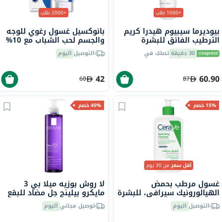
+1000 طلب
+2000 طلب
بيوديرما سيبيوم هيدرا كريم
بانوكسيل غسول رغوي للوجه
الترطيب الفائق للبشرة
والجسم لحب الشباب مع 10%
الدهنية والمعرضة لحب
بيروكسيد البنزويل 156 جرام
30 دقيقة
تصلك في
التوصيل
اليوم
الشباب 40 مل
42
60.90
60
87
15% خصم
40% خصم
أقل سعر
من 30 يوم
غسول مرطب بحمض
لا روش بوزيه ميلا بي 3
الهيالورونيك سيرافي، للبشرة
مايكرو بيلينج جل مضاد للبقع
العادية إلى الجافة، 236 مل
والمنقي مع النياسيناميد 200
التوصيل
اليوم
توصيل مجاني
اليوم
مل