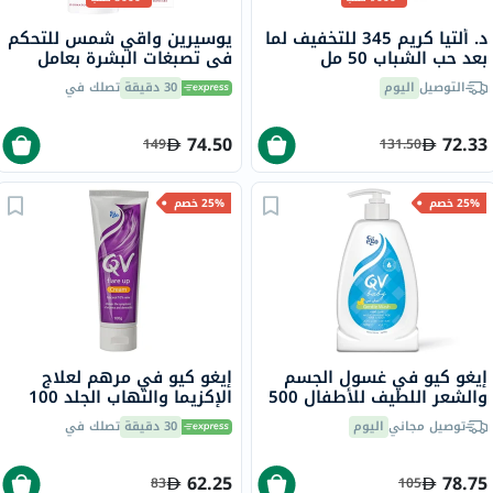
د. ألتيا كريم 345 للتخفيف لما
يوسيرين واقي شمس للتحكم
بعد حب الشباب 50 مل
في تصبغات البشرة بعامل
حماية من الشمس 50+ سائل
التوصيل
اليوم
30 دقيقة
تصلك في
حماية من أشعة الشمس
للبشرة غير المتجانسة 50 مل
74.50
72.33
149
131.50
25% خصم
25% خصم
إيغو كيو في غسول الجسم
إيغو كيو في مرهم لعلاج
والشعر اللطيف للأطفال 500
الإكزيما والتهاب الجلد 100
جرام
جرام
توصيل مجاني
اليوم
30 دقيقة
تصلك في
62.25
78.75
83
105