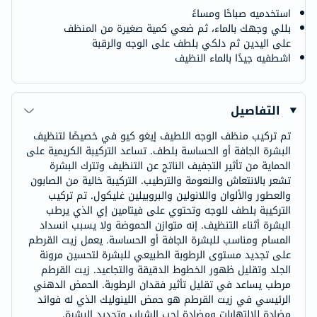
استخدميه صباحًا ومساءً
بللي وجهك بالماء، ثم ضعي كمية صغيرة من المنظف
على اليدين ثم دلكي بلطف على الوجه والرقبة
اشطفيه جيدًا بالماء النظيف
التفاصيل
تم تركيب منظف الوجه اللطيف إيغو كيو في خصيصًا لتنظيف
البشرة الجافة أو الحساسة بلطف. تساعد التركيبة الكريمية على
الحماية من تأثير التجفيف الناتج عن التنظيف وتترك البشرة
تشعر بالانتعاش والنعومة والترطيب. التركيبة خالية من الصابون
والعطور والألوان واللانولين والبروبيلين غليكول. تم تركيب
التركيبة بلطف للوجه وتحتوي على فيتامين إي الذي يرطب
البشرة أثناء التنظيف. إنه متوازن الحموضة ولا يسبب انسداد
المسام ومناسب للبشرة الجافة أو الحساسة. يعمل زيت القرطم
على تجديد مستوى الرطوبة الطبيعي للبشرة لتحسين مرونة
الجلد وتقليل ظهور الخطوط الدقيقة والتجاعيد. زيت القرطم
مرطب يساعد في تقليل تأثير فقدان الرطوبة. الحمض الدهني
الرئيسي في زيت القرطم هو حمض اللينوليك الذي له فوائد
مضادة للالتهابات ومضادة لحب الشباب وتجديد البشرة.