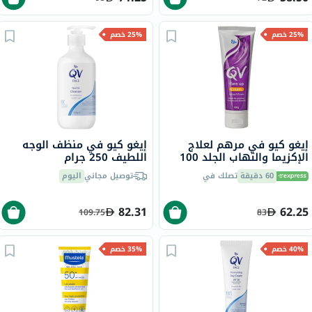
25% خصم
25% خصم
إيغو كيو في مرهم لعلاج
إيغو كيو في منظف الوجه
الإكزيما والتهاب الجلد 100
اللطيف 250 جرام
جرام
60 دقيقة
تصلك في
توصيل مجاني
اليوم
82.31
62.25
109.75
83
40% خصم
35% خصم