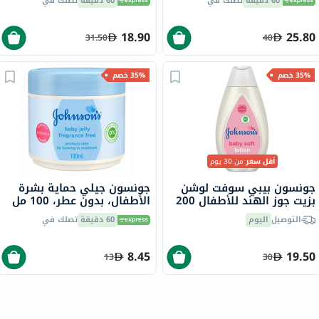
60 دقيقة
تصلك في
60 دقيقة
تصلك في
18.90
25.80
31.50
40
35% خصم
35% خصم
أقل سعر
من 30 يوم
جونسون بيبي سوفت لوشن
جونسون جيلي حماية بشرة
بزيت جوز الهند للأطفال 200
الأطفال، بدون عطر، 100 مل
مل
التوصيل
اليوم
60 دقيقة
تصلك في
8.45
19.50
13
30