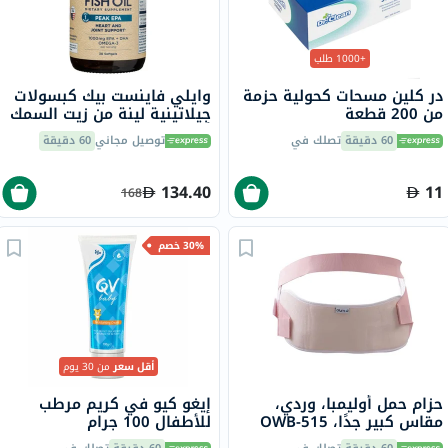
+1000 طلب
در كلين مسحات كحولية حزمة
وايلي فاينست بيك كبسولات
من 200 قطعة
جيلاتينية لينة من زيت السمك
أوميغا 3 بتركيز 1000 ملجم
60 دقيقة
تصلك في
توصيل مجاني
60 دقيقة
من حمض إيكوسابنتينويك
حزمة من 30
134.40
11
168
30% خصم
أقل سعر
من 30 يوم
حزام حمل أوليمبا، وردي،
إيغو كيو في كريم مرطب
مقاس كبير جدًا، OWB-515
للأطفال 100 جرام