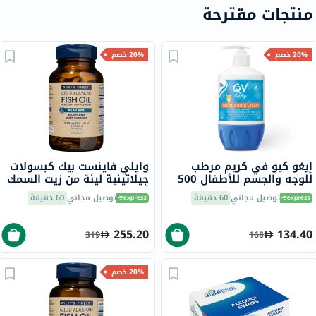
منتجات مقترحة
20% خصم
20% خصم
إيغو كيو في كريم مرطب
وايلي فاينست بيك كبسولات
للوجه والجسم للأطفال 500
جيلاتينية لينة من زيت السمك
جرام
أوميغا 3 بتركيز 1000 ملجم
توصيل مجاني
60 دقيقة
توصيل مجاني
60 دقيقة
من حمض إيكوسابنتينويك
حزمة من 60
255.20
134.40
319
168
20% خصم