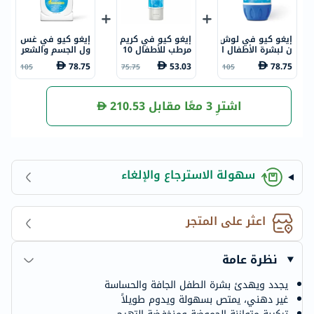
إيغو كيو في لوش
إيغو كيو في كريم
إيغو كيو في غس
ن لبشرة الأطفال ا
مرطب للأطفال 10
ول الجسم والشعر
لحساسة والجافة
0 جرام
اللطيف للأطفال 5
78.75
53.03
78.75
105
75.75
105
500 مل
00 جرام
اشترِ 3 معًا مقابل
210.53
سهولة الاسترجاع والإلغاء
اعثر على المتجر
نظرة عامة
يجدد ويهدئ بشرة الطفل الجافة والحساسة
غير دهني، يمتص بسهولة ويدوم طويلاً