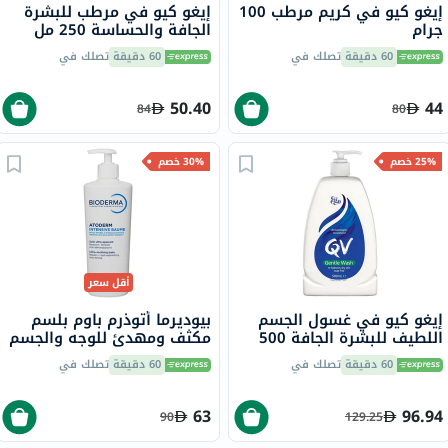
إيغو كيو في كريم مرطب 100
إيغو كيو في مرطب للبشرة
جرام
الجافة والحساسة 250 مل
60 دقيقة
تصلك في
60 دقيقة
تصلك في
50.40
44
84
80
25% خصم
30% خصم
أقل سعر
إيغو كيو في غسول الجسم
بيوديرما أتوذرم باوم بلسم
اللطيف للبشرة الجافة 500
مكثف ومهدئ للوجه والجسم
مل
500 مل
60 دقيقة
تصلك في
60 دقيقة
تصلك في
63
96.94
90
129.25