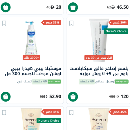
20
46.50
40
62
20% خصم
35% خصم
Nurse's Choice
أقل سعر
من 30 يوم
+2000 طلب
بلسم إصلاح فائق سيكابلاست
موستيلا بيبي هيدرا بيبي
باوم بي 5+ لاروش بوزيه -
لوشن مرطب للجسم 300 مل
100 مل
توصيل مجاني
60 دقيقة
60 دقيقة
تصلك في
52.90
120
82
150
45% خصم
45% خصم
Nurse's Choice