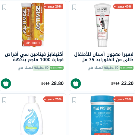
40% خصم
20% خصم
+1000 طلب
لافيرا معجون أسنان للأطفال
أكتيفايز فيتامين سي أقراص
خالي من الفلورايد 75 مل
فوارة 1000 ملجم بنكهة
البرتقال حزمة من 20
60 دقيقة
تصلك في
60 دقيقة
تصلك في
28.80
22.20
36
37
20% خصم
25% خصم