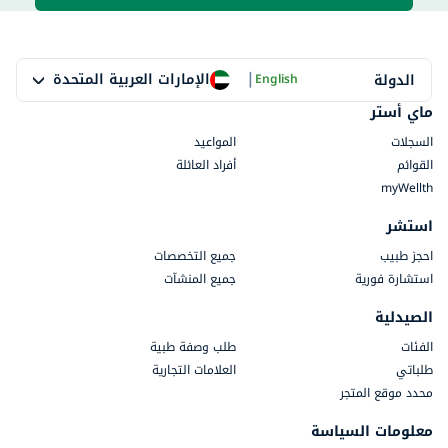
|
الإمارات العربية المتحدة
الدولة
English
ماي أستر
السجلات
المواعيد
القوائم
أفراد العائلة
myWellth
استشر
احجز طبيب
جميع التخصصات
استشارة فورية
جميع المنشآت
الصيدلية
الفئات
طلب وصفة طبية
طلباتي
العلامات التجارية
محدد موقع المتجر
معلومات السياسة