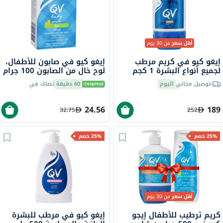
أقل سعر
من 30 يوم
إيغو كيو في كريم مرطب
إيغو كيو في صابون للأطفال،
لجميع أنواع البشرة 1 كجم
لوح خالٍ من الصابون 100 جرام
توصيل مجاني
اليوم
60 دقيقة
تصلك في
24.56
189
32.75
252
25% خصم
25% خصم
أقل سعر
من 30 يوم
كريم ترطيب للأطفال إيجو
إيغو كيو في مرطب للبشرة