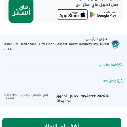
حمل تطبيق ماي أستر الآن
العنوان الرئيسي:
Aster DM Healthcare, 33rd Floor - Aspect Tower Business Bay, Dubai
- U.A.E
كلمنا واتساب
تواصل معنا
رقم الترخيص للإعلان
:
Q4FT7HCT-
©
2026
myAster.
جميع الحقوق
130325
محفوظة.
أضف إلى السلة