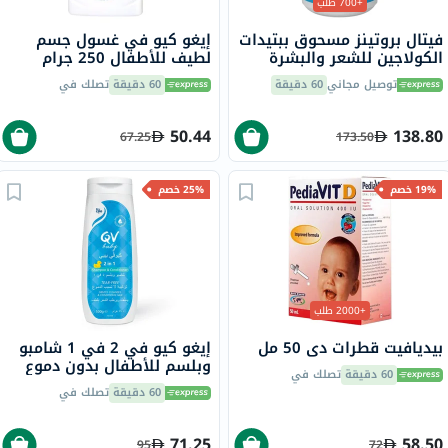
+700 طلب
فيتال بروتينز مسحوق ببتيدات
إيغو كيو في غسول جسم
الكولاجين للشعر والبشرة
لطيف للأطفال 250 جرام
والأظافر 284 جرام
توصيل مجاني
60 دقيقة
60 دقيقة
تصلك في
50.44
138.80
67.25
173.50
19% خصم
25% خصم
+2000 طلب
بيديافيت قطرات دي 50 مل
إيغو كيو في 2 في 1 شامبو
وبلسم للأطفال بدون دموع
60 دقيقة
تصلك في
500 جرام
60 دقيقة
تصلك في
71.25
58.50
95
72