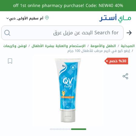
40% off 1st online pharmacy purchase! Code: NEW40
أم سقيم الأولى, دبي
Search for
البحث ع
الصيدلية
/
الطفل والأمومة
/
الإستحمام والعناية ببشرة الأطفال
/
لوشن وكريمات
/
إيغو كيو في كريم مرطب للأطفال 100 جرام
%30 خصم