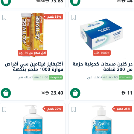
73.88
44
98.50
80
35% خصم
+1000 طلب
أقل سعر
من 30 يوم
در كلين مسحات كحولية حزمة
أكتيفايز فيتامين سي أقراص
من 200 قطعة
فوارة 1000 ملجم بنكهة
البرتقال حزمة من 20
60 دقيقة
تصلك في
60 دقيقة
تصلك في
23.40
11
36
25% خصم
20% خصم