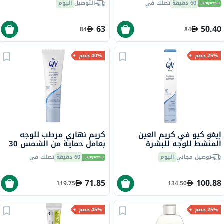
60 دقيقة
تصلك في
التوصيل
اليوم
63
50.40
84
84
25% خصم
40% خصم
إيغو كيو في كريم العين
كريم نهاري مرطب للوجه
المنشط للوجه للبشرة
بعامل حماية من الشمس 30
الحساسة 30 جرام
إيغو كيو في للوجه، 75 مل
توصيل مجاني
اليوم
60 دقيقة
تصلك في
71.85
100.88
119.75
134.50
25% خصم
45% خصم