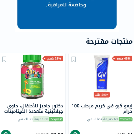
منتجات مقترحة
45% خصم
25% خصم
+500 طلب
إيغو كيو في كريم مرطب 100
دكتور جاميز للأطفال، حلوى
جرام
جيلاتينية متعددة الفيتامينات
خالية من السكر لنمو وتطور
60 دقيقة
تصلك في
60 دقيقة
تصلك في
صحي، بنكهة البرتقال، حزمة
من 60