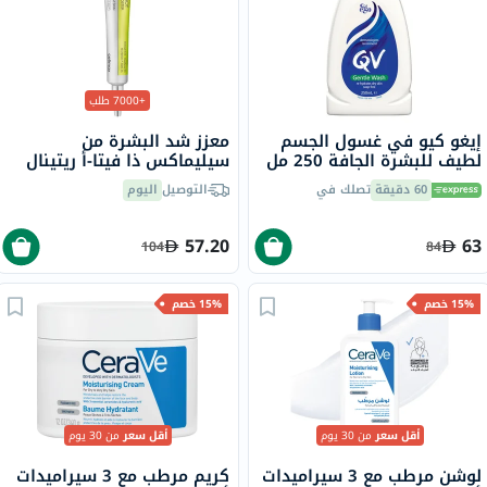
+7000 طلب
إيغو كيو في غسول الجسم
معزز شد البشرة من
لطيف للبشرة الجافة 250 مل
سيليماكس ذا فيتا-أ ريتينال
شوت، 15 مل
60 دقيقة
تصلك في
التوصيل
اليوم
57.20
63
104
84
15% خصم
15% خصم
أقل سعر
من 30 يوم
أقل سعر
من 30 يوم
لوشن مرطب مع 3 سيراميدات
كريم مرطب مع 3 سيراميدات