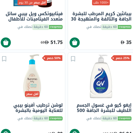
+1000 طلب
أقل سعر
من 30 يوم
بيبانثين كريم المرطب للبشرة
فيتابيوتكس ويل بيبي سائل
الجافة والتالفة والمتهيجة 30
متعدد الفيتامينات للأطفال
جرام
من عمر 6 أشهر إلى 4 سنوات
60 دقيقة
تصلك في
60 دقيقة
تصلك في
150 مل
51.75
35
69
25% خصم
50% خصم
أقل سعر
إيغو كيو في غسول الجسم
لوشن ترطيب أفينو بيبي
اللطيف للبشرة الجافة 500
للعناية اليومية بالبشرة
مل
الحساسة 250 مل
60 دقيقة
تصلك في
60 دقيقة
تصلك في