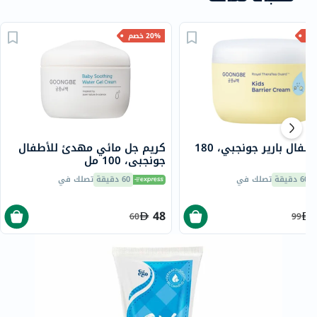
20% خصم
كريم أطفال بارير جونجبي، 180
كريم جل مائي مهدئ للأطفال
جونجبي، 100 مل
60 دقيقة
تصلك في
60 دقيقة
تصلك في
48
60
99