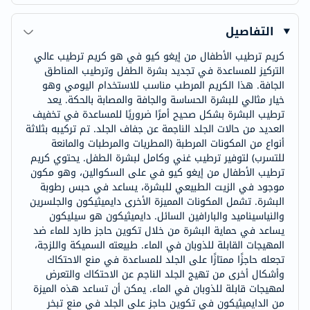
التفاصيل
كريم ترطيب الأطفال من إيغو كيو في هو كريم ترطيب عالي
التركيز للمساعدة في تجديد بشرة الطفل وترطيب المناطق
الجافة. هذا الكريم المرطب مناسب للاستخدام اليومي وهو
خيار مثالي للبشرة الحساسة والجافة والمصابة بالحكة. يعد
ترطيب البشرة بشكل صحيح أمرًا ضروريًا للمساعدة في تخفيف
العديد من حالات الجلد الناجمة عن جفاف الجلد. تم تركيبه بثلاثة
أنواع من المكونات المرطبة (المطريات والمرطبات والمانعة
للتسرب) لتوفير ترطيب غني وكامل لبشرة الطفل. يحتوي كريم
ترطيب الأطفال من إيغو كيو في على السكوالين، وهو مكون
موجود في الزيت الطبيعي للبشرة، يساعد في حبس رطوبة
البشرة. تشمل المكونات المميزة الأخرى دايميثيكون والجلسرين
والنياسيناميد والبارافين السائل. دايميثيكون هو سيليكون
يساعد في حماية البشرة من خلال تكوين حاجز طارد للماء ضد
المهيجات القابلة للذوبان في الماء. طبيعته السميكة واللزجة،
تجعله حاجزًا ممتازًا على الجلد للمساعدة في منع الاحتكاك
وأشكال أخرى من تهيج الجلد الناجم عن الاحتكاك والتعرض
لمهيجات قابلة للذوبان في الماء. يمكن أن تساعد هذه الميزة
من الدايميثيكون في تكوين حاجز على الجلد في منع تبخر