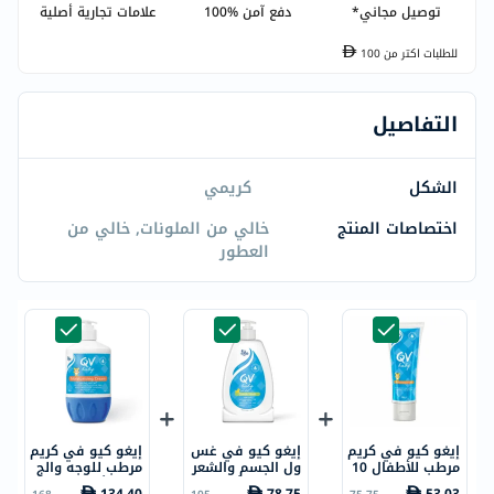
توصيل مجاني*
دفع آمن %100
علامات تجارية أصلية
للطلبات اكتر من
100
التفاصيل
الشكل
كريمي
اختصاصات المنتج
خالي من الملونات, خالي من
العطور
إيغو كيو في كريم
إيغو كيو في غس
إيغو كيو في كريم
مرطب للأطفال 10
ول الجسم والشعر
مرطب للوجه والج
0 جرام
اللطيف للأطفال 5
سم للأطفال 500