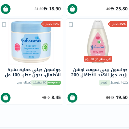
18.90
25.80
31.50
40
35% خصم
35% خصم
أقل سعر
من 30 يوم
جونسون بيبي سوفت لوشن
جونسون جيلي حماية بشرة
بزيت جوز الهند للأطفال 200
الأطفال، بدون عطر، 100 مل
مل
التوصيل
اليوم
60 دقيقة
تصلك في
8.45
19.50
13
30