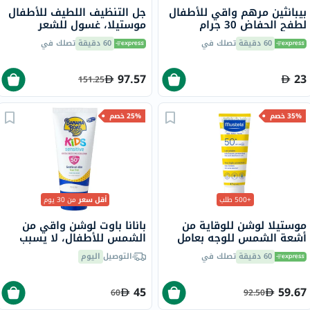
بيبانثين مرهم واقي للأطفال
جل التنظيف اللطيف للأطفال
لطفح الحفاض 30 جرام
موستيلا، غسول للشعر
والجسم - 500 مل × 2
60 دقيقة
تصلك في
60 دقيقة
تصلك في
97.57
23
151.25
35% خصم
25% خصم
+500 طلب
أقل سعر
من 30 يوم
موستيلا لوشن للوقاية من
بانانا باوت لوشن واقي من
أشعة الشمس للوجه بعامل
الشمس للأطفال، لا يسبب
حماية +50 للأطفال مقاوم
الدموع، بقاعدة معدنية، بعامل
60 دقيقة
تصلك في
التوصيل
اليوم
للماء 40 مل
حماية من الشمس 50+
PA++++، سعة 90 مل
45
59.67
60
92.50