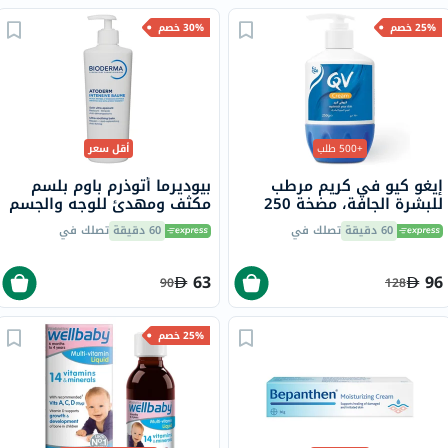
25% خصم
30% خصم
+500 طلب
أقل سعر
إيغو كيو في كريم مرطب
بيوديرما أتوذرم باوم بلسم
للبشرة الجافة، مضخة 250
مكثف ومهدئ للوجه والجسم
جرام
500 مل
60 دقيقة
تصلك في
60 دقيقة
تصلك في
63
96
90
128
25% خصم