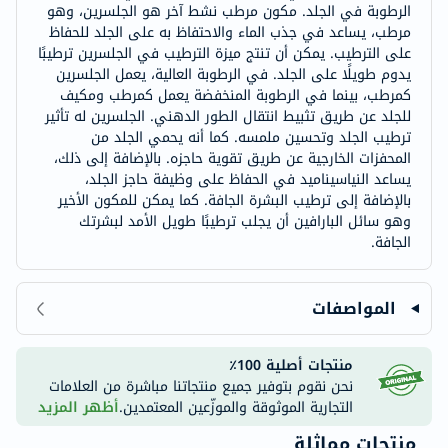
الرطوبة في الجلد. مكون مرطب نشط آخر هو الجلسرين، وهو
مرطب، يساعد في جذب الماء والاحتفاظ به على الجلد للحفاظ
على الترطيب. يمكن أن تنتج ميزة الترطيب في الجلسرين ترطيبًا
يدوم طويلًا على الجلد. في الرطوبة العالية، يعمل الجلسرين
كمرطب، بينما في الرطوبة المنخفضة يعمل كمرطب ومكيف
للجلد عن طريق تثبيط انتقال الطور الدهني. الجلسرين له تأثير
ترطيب الجلد وتحسين ملمسه. كما أنه يحمي الجلد من
المحفزات الخارجية عن طريق تقوية حاجزه. بالإضافة إلى ذلك،
يساعد النياسيناميد في الحفاظ على وظيفة حاجز الجلد،
بالإضافة إلى ترطيب البشرة الجافة. كما يمكن للمكون الأخير
وهو سائل البارافين أن يجلب ترطيبًا طويل الأمد لبشرتك
الجافة.
المواصفات
منتجات أصلية 100٪
نحن نقوم بتوفير جميع منتجاتنا مباشرة من العلامات
التجارية الموثوقة والموزّعين المعتمدين.
أظهر المزيد
منتجات مماثلة