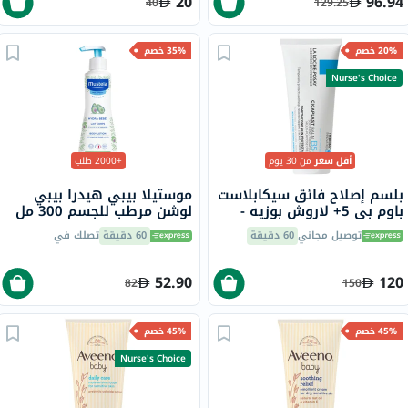
20
96.94
40
129.25
20% خصم
35% خصم
Nurse's Choice
أقل سعر
من 30 يوم
+2000 طلب
بلسم إصلاح فائق سيكابلاست
موستيلا بيبي هيدرا بيبي
باوم بي 5+ لاروش بوزيه -
لوشن مرطب للجسم 300 مل
100 مل
توصيل مجاني
60 دقيقة
60 دقيقة
تصلك في
52.90
120
82
150
45% خصم
45% خصم
Nurse's Choice