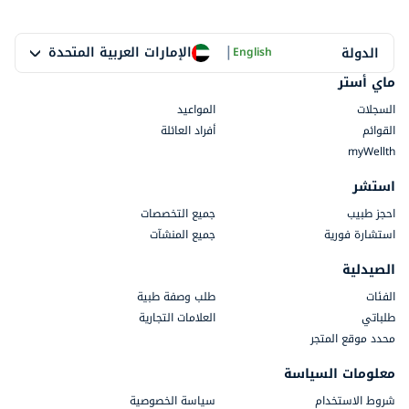
|
الإمارات العربية المتحدة
الدولة
English
ماي أستر
السجلات
المواعيد
القوائم
أفراد العائلة
myWellth
استشر
احجز طبيب
جميع التخصصات
استشارة فورية
جميع المنشآت
الصيدلية
الفئات
طلب وصفة طبية
طلباتي
العلامات التجارية
محدد موقع المتجر
معلومات السياسة
شروط الاستخدام
سياسة الخصوصية