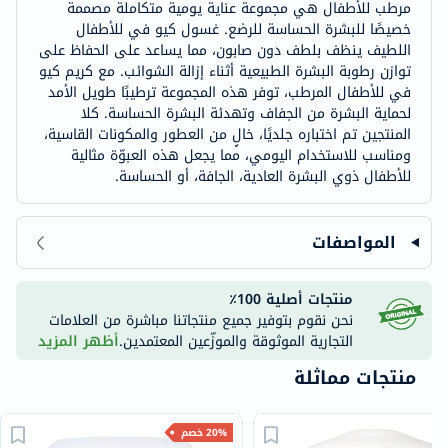
مرطب للأطفال هي مجموعة عناية يومية متكاملة مصممة
خصيصًا للبشرة الحساسة للرضع. غسول كيو في للأطفال
اللطيف ينظف بلطف دون صابون، مما يساعد على الحفاظ على
توازن رطوبة البشرة الطبيعية أثناء إزالة الشوائب. مع كريم كيو
في للأطفال المرطب، توفر هذه المجموعة ترطيبًا طويل الأمد
لحماية البشرة من الجفاف وتهدئة البشرة الحساسة. كلا
المنتجين تم اختباره جلديًا، خالٍ من العطور والمكونات القاسية،
ومناسب للاستخدام اليومي، مما يجعل هذه العبوّة مثالية
للأطفال ذوي البشرة العادية، الجافة، أو الحساسة.
المواصفات
منتجات أصلية 100٪
نحن نقوم بتوفير جميع منتجاتنا مباشرة من العلامات
التجارية الموثوقة والموزّعين المعتمدين.
أظهر المزيد
منتجات مماثلة
20% خصم