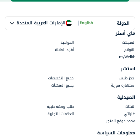
|
الإمارات العربية المتحدة
الدولة
English
ماي أستر
السجلات
المواعيد
القوائم
أفراد العائلة
myWellth
استشر
احجز طبيب
جميع التخصصات
استشارة فورية
جميع المنشآت
الصيدلية
الفئات
طلب وصفة طبية
طلباتي
العلامات التجارية
محدد موقع المتجر
معلومات السياسة