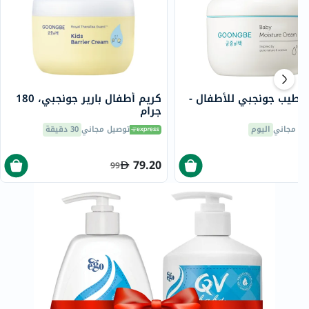
ترطيب جونجبي للأطفال -
كريم أطفال بارير جونجبي، 180
جرام
يل مجاني
اليوم
توصيل مجاني
30 دقيقة
79.20
99