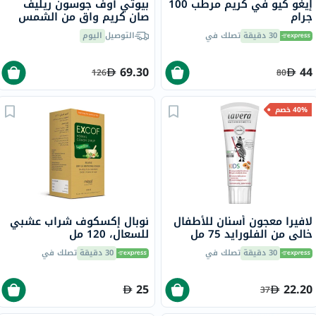
إيغو كيو في كريم مرطب 100
بيوتي أوف جوسون ريليف
جرام
صان كريم واقٍ من الشمس
عضوي بلأرز والبروبيوتيك
30 دقيقة
تصلك في
التوصيل
اليوم
بعامل حماية 50+ وحماية
فائقة 50 مل
69.30
44
126
80
40% خصم
لافيرا معجون أسنان للأطفال
نوبال إكسكوف شراب عشبي
خالي من الفلورايد 75 مل
للسعال، 120 مل
30 دقيقة
تصلك في
30 دقيقة
تصلك في
25
22.20
37