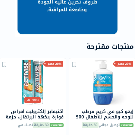
منتجات مقترحة
20% خصم
20% خصم
+900 طلب
إيغو كيو في كريم مرطب
أكتيفايز إلكتروليت أقراص
للوجه والجسم للأطفال 500
فوارة بنكهة البرتقال، حزمة
جرام
من 20
توصيل مجاني
30 دقيقة
30 دقيقة
تصلك في