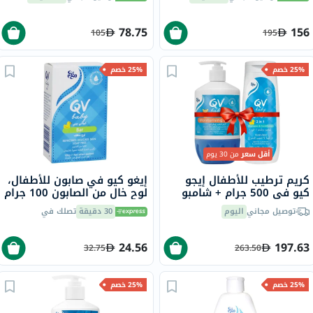
والعضلات حزمة من 120
78.75
156
105
195
25% خصم
25% خصم
أقل سعر
من 30 يوم
كريم ترطيب للأطفال إيجو
إيغو كيو في صابون للأطفال،
كيو في 500 جرام + شامبو
لوح خالٍ من الصابون 100 جرام
وبلسم 2 في 1 500 جرام
توصيل مجاني
اليوم
30 دقيقة
تصلك في
24.56
197.63
32.75
263.50
25% خصم
25% خصم