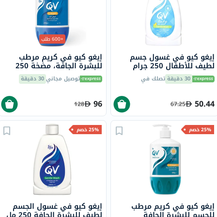
+600 طلب
إيغو كيو في غسول جسم
إيغو كيو في كريم مرطب
لطيف للأطفال 250 جرام
للبشرة الجافة، مضخة 250
جرام
30 دقيقة
تصلك في
توصيل مجاني
30 دقيقة
96
50.44
128
67.25
25% خصم
25% خصم
إيغو كيو في كريم مرطب
إيغو كيو في غسول الجسم
للجسم للبشرة الجافة
لطيف للبشرة الجافة 250 مل