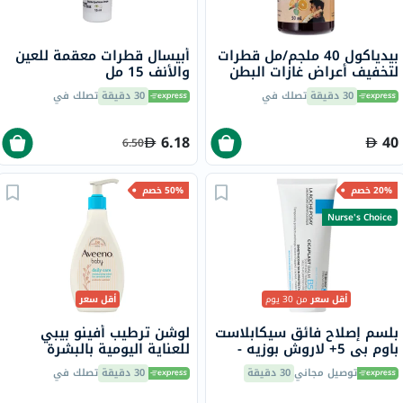
بيدياكول 40 ملجم/مل قطرات
أبيسال قطرات معقمة للعين
لتخفيف أعراض غازات البطن
والأنف 15 مل
50 مل
30 دقيقة
تصلك في
30 دقيقة
تصلك في
6.18
40
6.50
20% خصم
50% خصم
Nurse's Choice
أقل سعر
من 30 يوم
أقل سعر
بلسم إصلاح فائق سيكابلاست
لوشن ترطيب أفينو بيبي
باوم بي 5+ لاروش بوزيه -
للعناية اليومية بالبشرة
100 مل
الحساسة 250 مل
توصيل مجاني
30 دقيقة
30 دقيقة
تصلك في