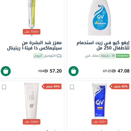
+7000 طلب
إيغو كيو في زيت استحمام
معزز شد البشرة من
للأطفال 250 مل
سيليماكس ذا فيتا-أ ريتينال
شوت، 15 مل
30 دقيقة
تصلك في
التوصيل
اليوم
57.20
47.08
104
67.25
45% خصم
45% خصم
+500 طلب
+5000 طلب