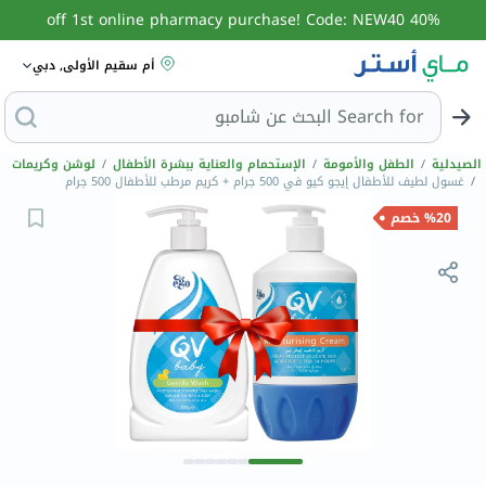
40% off 1st online pharmacy purchase! Code: NEW40
أم سقيم الأولى, دبي
Search for
الصيدلية
/
الطفل والأمومة
/
الإستحمام والعناية ببشرة الأطفال
/
لوشن وكريمات
/
غسول لطيف للأطفال إيجو كيو في 500 جرام + كريم مرطب للأطفال 500 جرام
%20 خصم