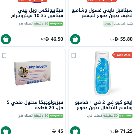
سيتافيل بايبي غسول وشامبو
فيتابيوتكس ويل بيبي
لطيف بدون دموع للجسم
فيتامين د3 10 ميكروجرام
والشعر الحساس بدون رائحة
قطرات للأطفال من الولادة
التوصيل
اليوم
30 دقيقة
تصلك في
300 مل
إلى 4 سنوات 30 مل
46.50
55.80
62
62
25% خصم
إيغو كيو في 2 في 1 شامبو
فيزيولوجيكا محلول ملحي 5
وبلسم للأطفال بدون دموع
مل، 20 قطعة
500 جرام
30 دقيقة
تصلك في
30 دقيقة
تصلك في
45
71.25
95