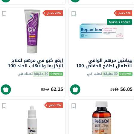
5% خصم
25% خصم
Nurse's Choice
بيبانثين مرهم الواقي
إيغو كيو في مرهم لعلاج
للأطفال لطفح الحفاض 100
الإكزيما والتهاب الجلد 100
جرام
جرام
30 دقيقة
تصلك في
30 دقيقة
تصلك في
62.25
56.05
83
59
5% خصم