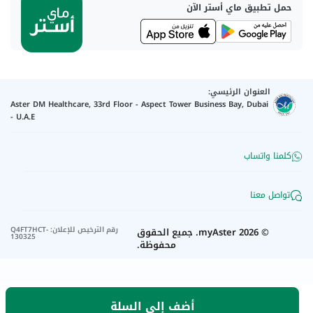
حمل تطبيق ماي أستر الآن
العنوان الرئيسي:
Aster DM Healthcare, 33rd Floor - Aspect Tower Business Bay, Dubai
- U.A.E
كلمنا واتساب
تواصل معنا
رقم الترخيص للإعلان
:
Q4FT7HCT-
©
2026
myAster.
جميع الحقوق
130325
محفوظة.
أضف إلى السلة