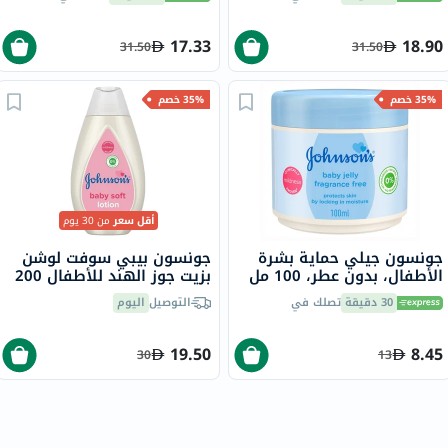
17.33
18.90
31.50
31.50
35% خصم
35% خصم
أقل سعر
من 30 يوم
جونسون جيلي حماية بشرة
جونسون بيبي سوفت لوشن
الأطفال، بدون عطر، 100 مل
بزيت جوز الهند للأطفال 200
مل
30 دقيقة
تصلك في
التوصيل
اليوم
19.50
8.45
30
13