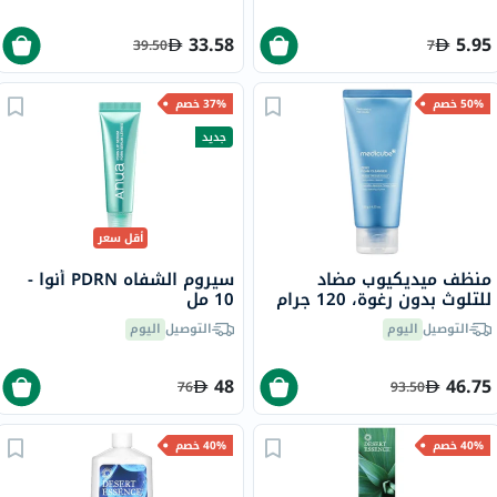
33.58
5.95
39.50
7
50% خصم
37% خصم
جديد
أقل سعر
منظف ميديكيوب مضاد
سيروم الشفاه PDRN أنوا -
للتلوث بدون رغوة، 120 جرام
10 مل
التوصيل
اليوم
التوصيل
اليوم
48
46.75
76
93.50
40% خصم
40% خصم