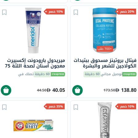
20% خصم
10% خصم
+700 طلب
فيتال بروتينز مسحوق ببتيدات
ميريدول بارودونت إكسبيرت
الكولاجين للشعر والبشرة
معجون أسنان لصحة اللثة 75
والأظافر 284 جرام
مل
توصيل مجاني
60 دقيقة
60 دقيقة
تصلك في
40.05
138.80
44.50
173.50
10% خصم
35% خصم