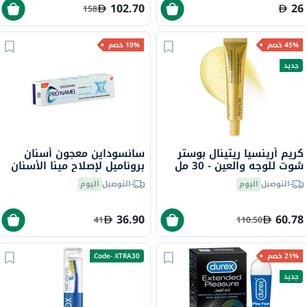
102.70
26
158
45% خصم
10% خصم
جديد
كريم أرينسيا ريتينال بوستر
سانسوداين معجون أسنان
شوت للوجه والعين - 30 مل
بروناميل لإصلاح مينا الأسنان
وتبييضها 75 مل
التوصيل
اليوم
التوصيل
اليوم
36.90
60.78
41
110.50
21% خصم
Code- XTRA30
جديد