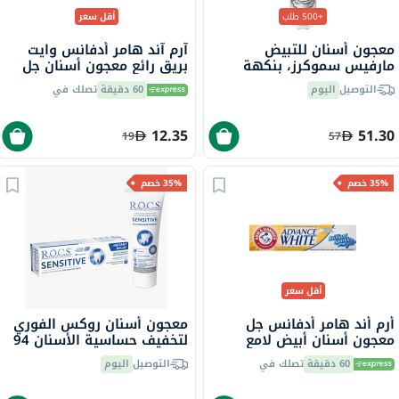
+500 طلب
أقل سعر
معجون أسنان للتبيض
آرم آند هامر أدفانس وايت
مارفيس سموكرز، بنكهة
بريق رائع معجون أسنان جل
النعناع، 85 مل
مبيض 115 جرام
التوصيل
اليوم
60 دقيقة
تصلك في
12.35
51.30
19
57
35% خصم
35% خصم
أقل سعر
أرم أند هامر أدفانس جل
معجون أسنان روكس الفوري
معجون أسنان أبيض لامع
لتخفيف حساسية الأسنان 94
متلألئ 115 جرام
جرام
60 دقيقة
تصلك في
التوصيل
اليوم