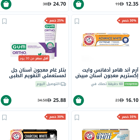
24.70
12.35
38
19
30% خصم
25% خصم
أقل سعر
من 30 يوم
آرم أند هامر أدفانس وايت
بتلر غام معجون أسنان جل
إكستريم معجون أسنان مبيض
لمستعملي التقويم الطبي
بالنعناع المنعش 75 مل
بنكهة النعناع ، 75 جرام
60 دقيقة
تصلك في
التوصيل
اليوم
25.88
16.10
34.50
23
35% خصم
30% خصم