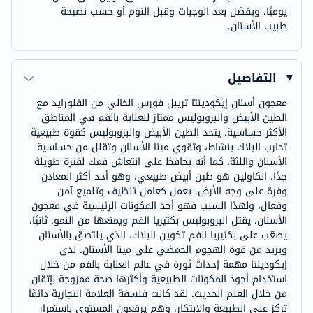
يوميًا، ويفضل بعد الوجبات وقبل النوم أو حسب نصيحة
طبيب الأسنان.
التفاصيل
معجون أسنان إيكودينتا تريبل فورس الخالي من الفلورايد مع
الطين الأبيض والبروبوليس ممتاز للعناية بالفم في المناطق
الأكثر حساسية. يتحد الطين الأبيض والبروبوليس كقوة طبيعية
تحارب البلاك بنشاط، وتقوي مينا الأسنان وتقلل من حساسية
الأسنان واللثة. كما أنه يحافظ على انتعاش فمك لفترة طويلة
جدًا. الكاولين هو طين أبيض طبيعي، وهو أحد أكثر المعادن
وفرة على وجه الأرض. يعمل كعامل تنظيف وتلميع آمن
وفعال، ولهذا السبب فهو أحد المكونات الرئيسية في معجون
الأسنان. يقتل البروبوليس بكتيريا الفم ويمنعها من النمو. ثانيًا،
يصعّب على بكتيريا الفم تكوين البلاك، الذي يلتصق بالأسنان
ويزيد من قوة الهجوم الحمضي على مينا الأسنان. لدى
إيكودينتا مهمة إحداث ثورة في عالم العناية بالفم من خلال
استخدام أجود المكونات الطبيعية وأكثرها صحة ممزوجة بإتقان
من خلال العلم الحديث. لقد كانت فلسفة العلامة التجارية دائمًا
تركز على الطبيعة والابتكار، وهم يرفعون المستوى باستمرار