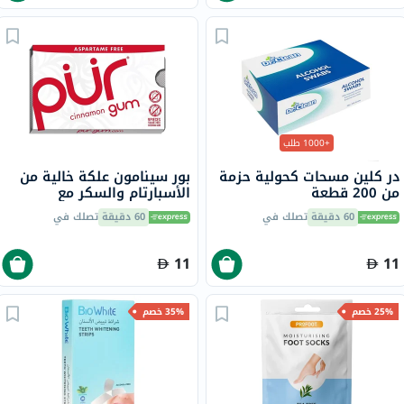
+1000 طلب
در كلين مسحات كحولية حزمة
بور سينامون علكة خالية من
من 200 قطعة
الأسبارتام والسكر مع
إكسيليتول،حزمه من 9
60 دقيقة
تصلك في
60 دقيقة
تصلك في
11
11
25% خصم
35% خصم