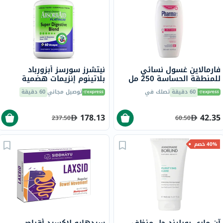
فارمالاين غسول نسائي
نيتشرز سورسز أبزورباد
للمنطقة الحساسة 250 مل
بلاتينوم إنزيمات هضمية
ونباتات بروبيوتيك لدعم
60 دقيقة
تصلك في
توصيل مجاني
60 دقيقة
الهضم، 60 كبسولة نباتية
178.13
42.35
237.50
60.50
40% خصم