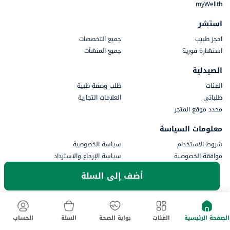
myWellth
استشر
احجز طبيب
جميع التخصصات
استشارة فورية
جميع المنشآت
الصيدلية
الفئات
طلب وصفة طبية
طلباتي
العلامات التجارية
محدد موقع المتجر
معلومات السياسة
شروط الاستخدام
سياسة الخصوصية
موافقة الخصوصية
سياسة الإرجاع والاسترداد
المدفوعات
أضف إلى السلة
جزء من أستر دي إم للرعاية الصحية
الصفحة الرئيسية
الفئات
بوابة الصحة
السلة
الحساب