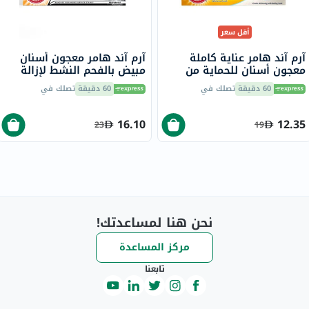
أقل سعر
آرم آند هامر عناية كاملة
آرم آند هامر معجون أسنان
معجون أسنان للحماية من
مبيض بالفحم النشط لإزالة
التسوس
البقع 75 مل
60 دقيقة
تصلك في
60 دقيقة
تصلك في
16.10
12.35
23
19
نحن هنا لمساعدتك!
مركز المساعدة
تابعنا