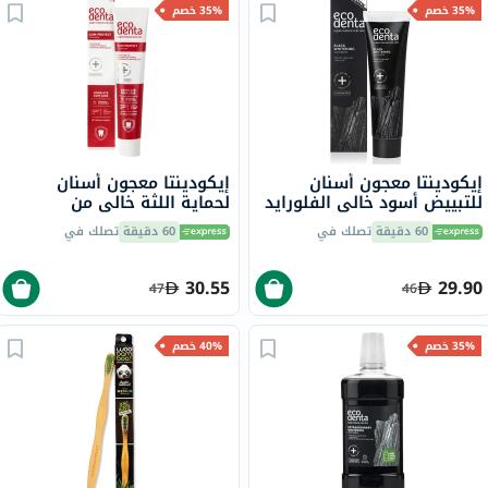
35% خصم
35% خصم
إيكودينتا معجون أسنان
إيكودينتا معجون أسنان
للتبييض أسود خالي الفلورايد
لحماية اللثة خالي من
100 مل
الفلورايد مع زيت شجرة الشاي
60 دقيقة
تصلك في
60 دقيقة
تصلك في
75 مل
30.55
29.90
47
46
35% خصم
40% خصم