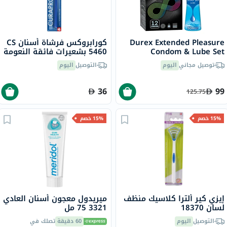
Durex Extended Pleasure
كورابروكس فرشاة أسنان CS
Condom & Lube Set
5460 بشعيرات فائقة النعومة
توصيل مجاني
اليوم
التوصيل
اليوم
36
99
125.75
15% خصم
15% خصم
إيزي كير ألترا كلاسيك منظف
ميريدول معجون أسنان العادي
لسان 18370
3321 75 مل
التوصيل
اليوم
60 دقيقة
تصلك في