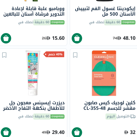
إيكودينتا غسول الفم لتبييض
ووبامبو علبة قابلة لإعادة
الأسنان 500 مل
التدوير فرشاة أسنان للبالغين
من الخيزران متوسطة 1 قطعة
60 دقيقة
تصلك في
60 دقيقة
تصلك في
15.60
48.10
26
74
40% خصم
كلين لوجيك كيس صابون
ديزرت إيسينس معجون جل
مقشر للجسم CL-355-48
للأطفال بنكهة التفاح الأخضر
والبطيخ، خالٍ من الفلورايد،
التوصيل
اليوم
60 دقيقة
تصلك في
133 جرام
29.40
32
49