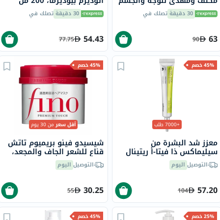
مكثف ومهدئ للوجه والجسم
أتوديرم بيوديرما، 200 مل
500 مل
30 دقيقة
تصلك في
30 دقيقة
تصلك في
54.43
63
77.75
90
45% خصم
45% خصم
+7000 طلب
أقل سعر
من 30 يوم
معزز شد البشرة من
شيسيدو فينو بريميوم تاتش
سيليماكس ذا فيتا-أ ريتينال
قناع للشعر الجاف والمجعد،
شوت، 15 مل
230 جرام
التوصيل
اليوم
التوصيل
اليوم
30.25
57.20
55
104
25% خصم
45% خصم