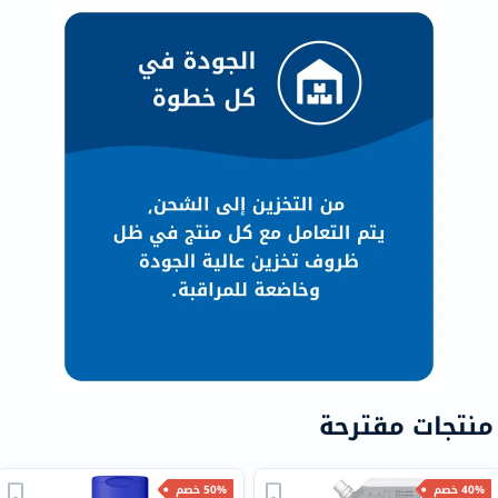
منتجات مقترحة
40% خصم
50% خصم