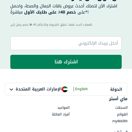
اشترك الآن لتصلك أحدث عروض باقات الجمال والصحة، واحصل
مباشرةً*!
على
خصم 40٪ على طلبك الأول
40 للعملاء الجدد فقط. تطبق الشروط والأحكام.
خصم يصل إلى
اشترك هنا
|
الإمارات العربية المتحدة
الدولة
English
ماي أستر
السجلات
المواعيد
القوائم
أفراد العائلة
myWellth