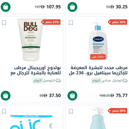
107.95
30.25
127
55
30% خصم
25% خصم
+500 طلب
مرطب مجدد للبشرة المعرضة
بولدوج أوريجينال مرطب
للإكزيما سيتافيل برو، 236 مل
للعناية بالبشرة للرجال مع
خلاصة الصبار 100 مل
توصيل مجاني
اليوم
التوصيل
اليوم
37.50
75.77
50
108.25
20% خصم