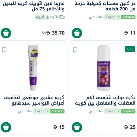
در كلين مسحات كحولية حزمة
فارما لاين أتوبيك كريم لليدين
من 200 قطعة
والأظافر 75 مل
30 دقيقة
تصلك في
التوصيل
اليوم
35.70
11
51
جديد
بكرة دوارة لتخفيف آلام
كريم عشبي موضعي لتخفيف
العضلات والمفاصل بين كويت
أعراض البواسير سيدهايو
سيدهايو - 75 مل
سيدبايلز، 30 جرام
30 دقيقة
تصلك في
30 دقيقة
تصلك في
15
25