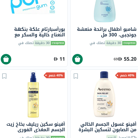
شامبو أطفال برائحة منعشة
بورأسبارتام علكة بنكهة
جونجبي، 300 مل
النعناع خالية والسكر مع
إكسيليتول، 9 قطع
30 دقيقة
تصلك في
30 دقيقة
تصلك في
11
55.20
69
40% خصم
40% خصم
أفينو غسول الجسم الخالي
أفينو سكين ريليف بخاخ زيت
من الصابون لتسكين البشرة
الجسم المغذي الفوري
الجافة جدًا 500 مل
للبشرة الجافة والحساسة 200
التوصيل
اليوم
30 دقيقة
تصلك في