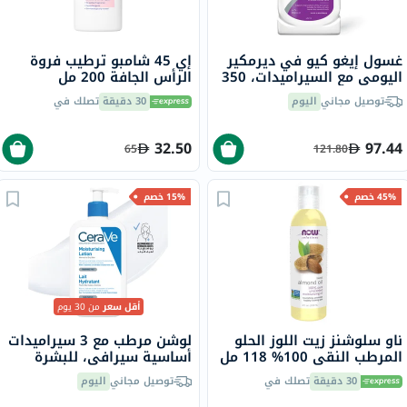
غسول إيغو كيو في ديرمكير
إي 45 شامبو ترطيب فروة
اليومي مع السيراميدات، 350
الرأس الجافة 200 مل
مل
توصيل مجاني
اليوم
30 دقيقة
تصلك في
32.50
97.44
65
121.80
45% خصم
15% خصم
أقل سعر
من 30 يوم
ناو سلوشنز زيت اللوز الحلو
لوشن مرطب مع 3 سيراميدات
المرطب النقي 100% 118 مل
أساسية سيرافي، للبشرة
العادية والجافة، 473 مل
30 دقيقة
تصلك في
توصيل مجاني
اليوم