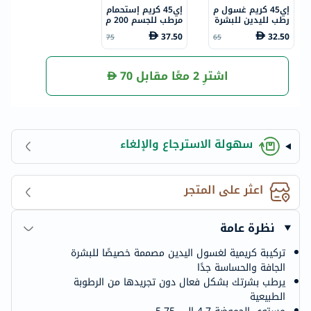
إي45 كريم غسول م
إي45 كريم إستحمام
رطب لليدين للبشرة
مرطب للجسم 200 م
شديدة الجفاف والح
ل
37.50
32.50
75
65
ساسة 250 مل
اشترِ 2 معًا مقابل
70
سهولة الاسترجاع والإلغاء
اعثر على المتجر
نظرة عامة
تركيبة كريمية لغسول اليدين مصممة خصيصًا للبشرة
الجافة والحساسة جدًا
يرطب بشرتك بشكل فعال دون تجريدها من الرطوبة
الطبيعية