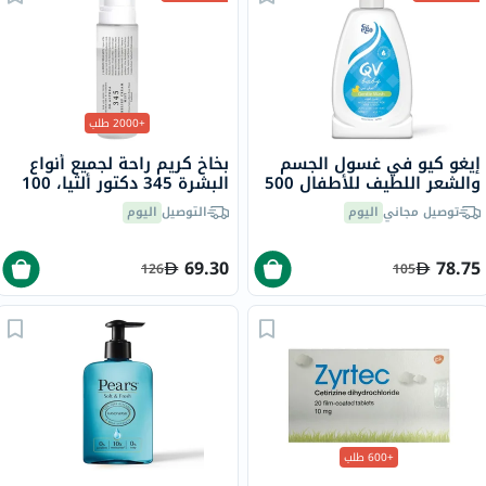
+2000 طلب
إيغو كيو في غسول الجسم
بخاخ كريم راحة لجميع أنواع
والشعر اللطيف للأطفال 500
البشرة 345 دكتور ألثيا، 100
جرام
مل
توصيل مجاني
اليوم
التوصيل
اليوم
69.30
78.75
126
105
+600 طلب