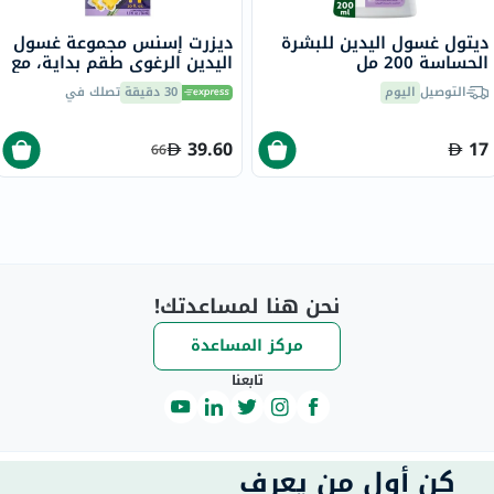
ديتول غسول اليدين للبشرة
ديزرت إسنس مجموعة غسول
الحساسة 200 مل
اليدين الرغوي طقم بداية، مع
زيت شجرة الشاي واللافندر 36
التوصيل
اليوم
30 دقيقة
تصلك في
مل
39.60
17
66
نحن هنا لمساعدتك!
مركز المساعدة
تابعنا
كن أول من يعرف