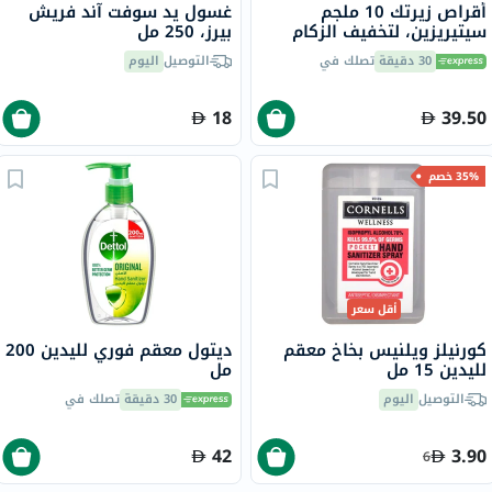
أقراص زيرتك 10 ملجم
غسول يد سوفت آند فريش
سيتيريزين، لتخفيف الزكام
بيرز، 250 مل
والحساسية، 20 قرص
30 دقيقة
تصلك في
التوصيل
اليوم
18
39.50
35% خصم
أقل سعر
كورنيلز ويلنيس بخاخ معقم
ديتول معقم فوري لليدين 200
لليدين 15 مل
مل
التوصيل
اليوم
30 دقيقة
تصلك في
42
3.90
6