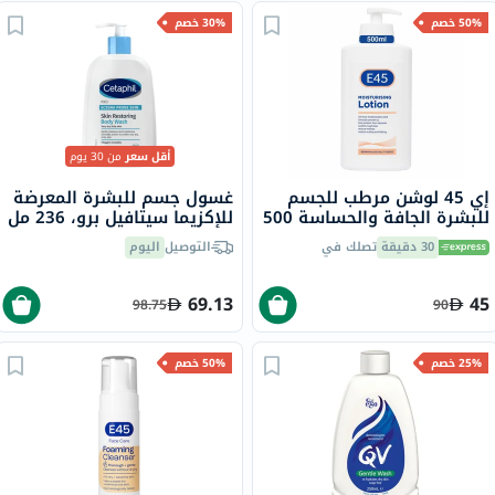
50% خصم
30% خصم
أقل سعر
من 30 يوم
إي 45 لوشن مرطب للجسم
غسول جسم للبشرة المعرضة
للبشرة الجافة والحساسة 500
للإكزيما سيتافيل برو، 236 مل
مل
30 دقيقة
تصلك في
التوصيل
اليوم
69.13
45
98.75
90
25% خصم
50% خصم