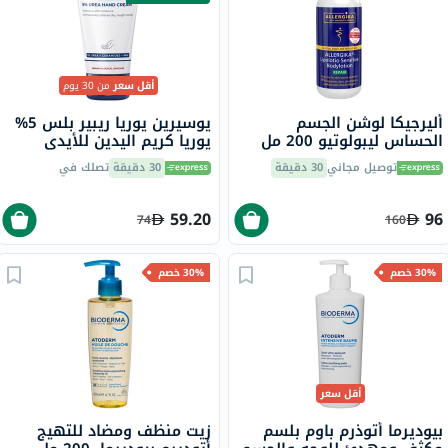
أقل سعر
من 30 يوم
أليرجيكا لوشن الجسم
يوسيرين يوريا ريبير بلس 5%
الحساس ليبولوتيو 200 مل
يوريا كريم اليدين للأيدي
الجافة والخشنة 75 مل
توصيل مجاني
30 دقيقة
30 دقيقة
تصلك في
59.20
96
74
160
30% خصم
30% خصم
أقل سعر
بيوديرما أتوذرم باوم بلسم
زيت منظف ومضاد للتهيج