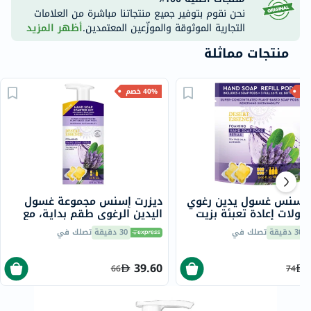
نحن نقوم بتوفير جميع منتجاتنا مباشرة من العلامات
التجارية الموثوقة والموزّعين المعتمدين.
أظهر المزيد
منتجات مماثلة
40% خصم
 إسنس غسول يدين رغوي
ديزرت إسنس مجموعة غسول
ولات إعادة تعبئة بزيت
اليدين الرغوي طقم بداية، مع
شاي واللافندر 108 مل
زيت شجرة الشاي واللافندر 36
30 دقيقة
تصلك في
30 دقيقة
تصلك في
مل
39.60
66
74