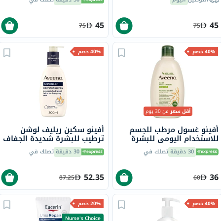
مل
45
45
75
75
40% خصم
40% خصم
أقل سعر
من 30 يوم
أفينو غسول مرطب للجسم
أفينو سكين ريليف لوشن
للاستخدام اليومي للبشرة
ترطيب للبشرة شديدة الجفاف
العادية إلى الجافة، 500 مل
300 مل
30 دقيقة
تصلك في
30 دقيقة
تصلك في
52.35
36
87.25
60
40% خصم
20% خصم
Nurse's Choice