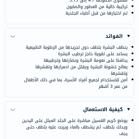
مستوى الحموضة 4.7 إلى 5.75
تركيبة خالية من العطور والصابون
تم اختبارها من قبل أطباء الجلدية
الفوائد
ينظف البشرة بلطف دون تجريدها من الرطوبة الطبيعية
يساعد على تقوية حاجز ترطيب البشرة
يحافظ على نعومة البشرة ونضارتها وترطيبها
يعالج خشونة البشرة ويقلل من احمرارها وتقشرها
وتقشرها
آمن للاستخدام لجميع أفراد الأسرة، بما في ذلك الأطفال
من عمر 3 أشهر
كيفية الاستعمال
يوضع كريم الغسيل مباشرة على الجلد المبلل على اليدين
ويدلك بلطف، ثم يشطف بالماء ويربت عليه بلطف حتى
يجف