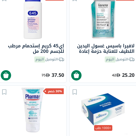
لافيرا باسيس غسول اليدين
إي45 كريم إستحمام مرطب
اللطيف للعناية حزمة إعادة
للجسم 200 مل
تعبئة 500 مل
التوصيل
اليوم
التوصيل
اليوم
37.50
25.20
75
42
30% خصم
+1000 طلب