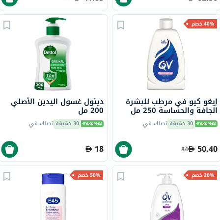
40% خصم
إيغو كيو في مرطب للبشرة
ديتول غسول اليدين الأصلي
الجافة والحساسة 250 مل
200 مل
30 دقيقة
تصلك في
30 دقيقة
تصلك في
18
50.40
84
20% خصم
50% خصم