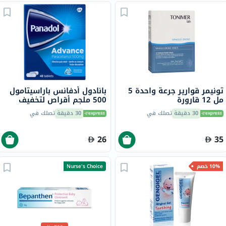
تونيمر قوارير جرعة واحدة 5
بانادول أدفانس باراسيتامول
مل 12 قارورة
500 ملجم أقراص لتخفيف
الحمى والألم، حزمة من 48
30 دقيقة
تصلك في
30 دقيقة
تصلك في
26
35
10% خصم
Nurse's Choice