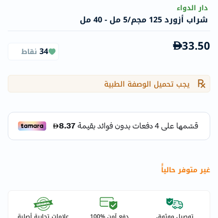
دار الدواء
شراب أزورد 125 مجم/5 مل - 40 مل
33.50
34
نقاط
يجب تحميل الوصفة الطبية
غير متوفر حالياًً
توصيل موثوق
دفع آمن %100
علامات تجارية أصلية