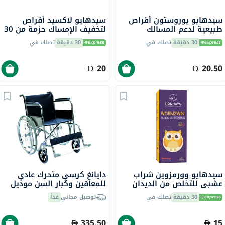
سيدهايو يوروستون أقراص
سيدهايو لاكسيد أقراص
طبيعية لدعم المسالك
لتخفيف الإمساك حزمة من 30
البولية، حزمة من 30
30 دقيقة
تصلك في
30 دقيقة
تصلك في
20
20.50
سيدهايو وورمزوين شراب
دايانغ كرسي متحرك عادي
عشبي للتخلص من الديدان
للمعاقين وكبار السن موديل
بنكهة الفاكهة للأطفال 150
DY01809-46
30 دقيقة
تصلك في
توصيل مجاني
غداً
مل
335.50
15