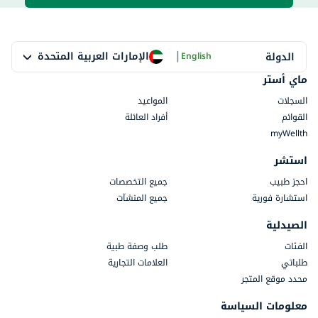
|
الإمارات العربية المتحدة
الدولة
English
ماي أستر
السجلات
المواعيد
القوائم
أفراد العائلة
myWellth
استشر
احجز طبيب
جميع التخصصات
استشارة فورية
جميع المنشآت
الصيدلية
الفئات
طلب وصفة طبية
طلباتي
العلامات التجارية
محدد موقع المتجر
معلومات السياسة