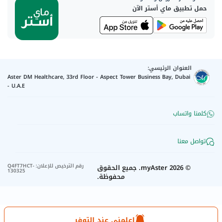
حمل تطبيق ماي أستر الآن
العنوان الرئيسي:
Aster DM Healthcare, 33rd Floor - Aspect Tower Business Bay, Dubai
- U.A.E
كلمنا واتساب
تواصل معنا
رقم الترخيص للإعلان
:
Q4FT7HCT-
©
2026
myAster.
جميع الحقوق
130325
محفوظة.
اعلمني عند التوفر