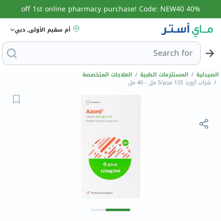
40% off 1st online pharmacy purchase! Code: NEW40
أم سقيم الأولى, دبي
Search for
البحث عن مزيل عر
الصيدلية
/
المستلزمات الطبية
/
العلاجات المتخصصة
/
شراب أزورد 125 مجم/5 مل - 40 مل