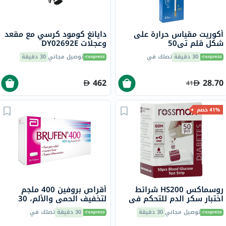
أكوريت مقياس حرارة على
دايانغ كومود كرسي مع مقعد
شكل قلم تي50
وعجلات DY02692E
30 دقيقة
تصلك في
توصيل مجاني
30 دقيقة
462
28.70
41
41% خصم
روسماكس HS200 شرائط
أقراص بروفين 400 ملجم
اختبار سكر الدم للتحكم في
لتخفيف الحمى والألم، 30
مرض السكري حزمة من 50
حفاضة
توصيل مجاني
30 دقيقة
30 دقيقة
تصلك في