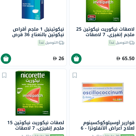
لاصقات نيكوريت نيكوتين 25
نيكوتينيل 1 ملجم أقراص
ملجم إنفيزي، 7 لاصقات
نيكوتين بالنعناع 36 قرص
التوصيل
غداً
التوصيل
غداً
26
65.50
قوارير أوسيلوكوكسينوم
لصقات نيكوريت نيكوتين 15
لعلاج أعراض الأنفلونزا - 6
ملجم إنفيزي، 7 لاصقات
قوارير