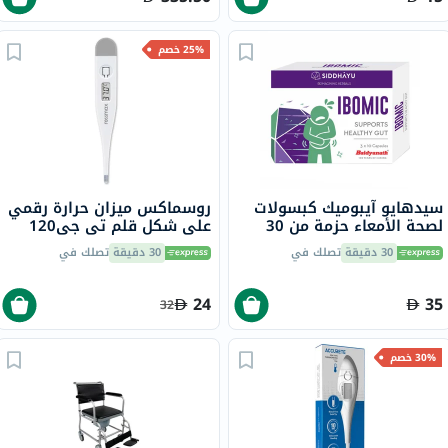
25% خصم
سيدهايو آيبوميك كبسولات
روسماكس ميزان حرارة رقمي
لصحة الأمعاء حزمة من 30
على شكل قلم تي جي120
30 دقيقة
تصلك في
30 دقيقة
تصلك في
24
35
32
30% خصم