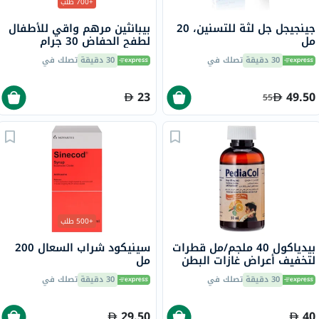
+700 طلب
جينجيجل جل لثة للتسنين، 20
بيبانثين مرهم واقي للأطفال
مل
لطفح الحفاض 30 جرام
30 دقيقة
تصلك في
30 دقيقة
تصلك في
23
49.50
55
+500 طلب
بيدياكول 40 ملجم/مل قطرات
سينيكود شراب السعال 200
لتخفيف أعراض غازات البطن
مل
50 مل
30 دقيقة
تصلك في
30 دقيقة
تصلك في
29.50
40