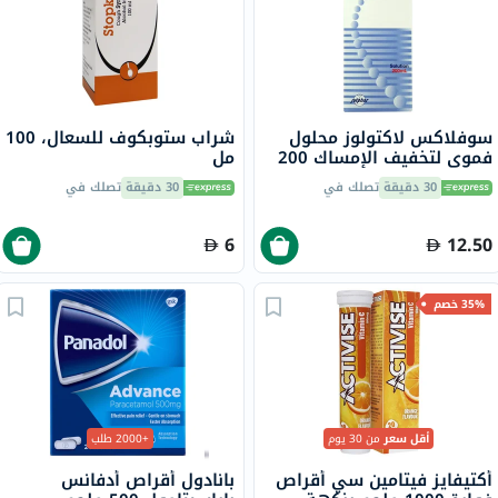
سوفلاكس لاكتولوز محلول
شراب ستوبكوف للسعال، 100
فموي لتخفيف الإمساك 200
مل
مل
30 دقيقة
تصلك في
30 دقيقة
تصلك في
6
12.50
35% خصم
أقل سعر
من 30 يوم
+2000 طلب
أكتيفايز فيتامين سي أقراص
بانادول أقراص أدفانس