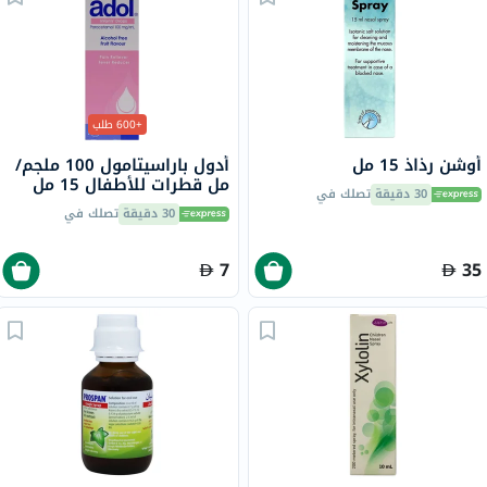
+600 طلب
أوشن رذاذ 15 مل
أدول باراسيتامول 100 ملجم/
مل قطرات للأطفال 15 مل
30 دقيقة
تصلك في
30 دقيقة
تصلك في
7
35