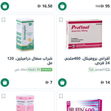
16.50
95
162
أقراص بروفينال، 400ملجم،
شراب سعال دراميلين، 120
24 قرص.
مل
التوصيل
غداً
30 دقيقة
تصلك في
7
14