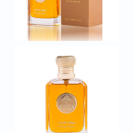
العظام
والمفاصل
المخ
والذاكرة
صحة
القلب
دعم
مرضى
السكري
دعم
الكلى
والمسالك
البولية
دعم
الكبد
صحة