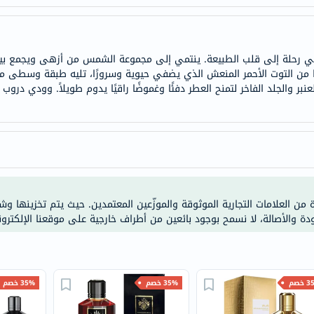
doppelherz
NMN
dessert-
رحلة إلى قلب الطبيعة. ينتمي إلى مجموعة الشمس من أزهى ويجمع بين ا
essence
 عليا من التوت الأحمر المنعش الذي يضفي حيوية وسرورًا، تليه طبقة وسطى 
 العنبر والجلد الفاخر لتمنح العطر دفئًا وغموضًا راقيًا يدوم طويلاً. وودي د
Biochem
SVR
skinceuticals
feel
true-
honey
ة من العلامات التجارية الموثوقة والموزّعين المعتمدين. حيث يتم تخزينها و
الصحة
ودة والأصالة، لا نسمح بوجود بائعين من أطراف خارجية على موقعنا الإلكترون
والمكملات
أساسيات
العناية
الصحية
خصم
35% خصم
35% خصم
باقة