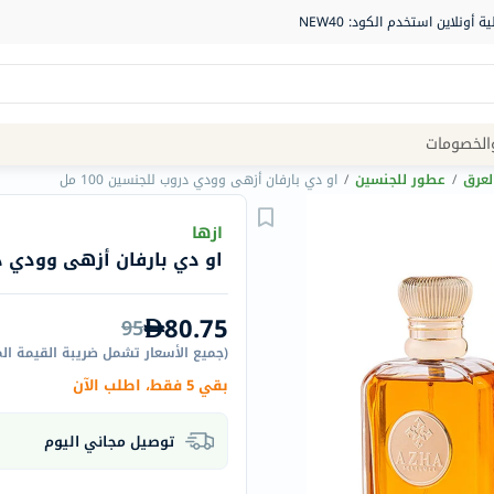
Site
الخصومات
Navigation
لعرق
/
عطور للجنسين
/
او دي بارفان أزهى وودي دروب للجنسين 100 مل
الصيدلية
ازها
او دي بارفان أزهى وودي دروب
الماركات
NDL
80.75
95
Humantara
(
جميع الأسعار تشمل ضريبة القيمة ال
carroten
بقي 5 فقط، اطلب الآن
betadine
La
توصيل مجاني اليوم
Roche
Posay