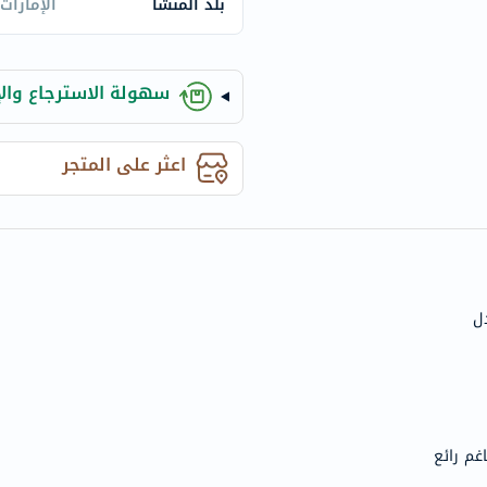
century
بلد المنشأ
الإمارات
accu-
chek
سهولة الاسترجاع والإ
activise
acuvue
annemarie-
اعثر على المتجر
borlind
webber-
naturals
aveeno
freestylelibre
ل
cetaphil
CHalpha
cerave
dralthea
mustela
غم رائع
celimax