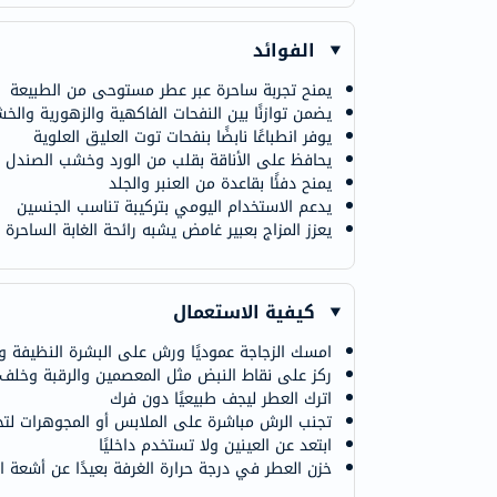
الفوائد
يمنح تجربة ساحرة عبر عطر مستوحى من الطبيعة
يضمن توازنًا بين النفحات الفاكهية والزهورية والخش
يوفر انطباعًا نابضًا بنفحات توت العليق العلوية
يحافظ على الأناقة بقلب من الورد وخشب الصندل
يمنح دفئًا بقاعدة من العنبر والجلد
يدعم الاستخدام اليومي بتركيبة تناسب الجنسين
يعزز المزاج بعبير غامض يشبه رائحة الغابة الساحرة
كيفية الاستعمال
امسك الزجاجة عموديًا ورش على البشرة النظيفة والجا
ركز على نقاط النبض مثل المعصمين والرقبة وخلف ا
اترك العطر ليجف طبيعيًا دون فرك
تجنب الرش مباشرة على الملابس أو المجوهرات لتجن
ابتعد عن العينين ولا تستخدم داخليًا
خزن العطر في درجة حرارة الغرفة بعيدًا عن أشعة ا