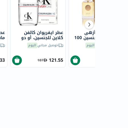
او دي بارفان أزهى
عطر ايفريوان كالفن
عطر
إكسبلوجن للجنسين 100
كلاين للجنسين، أو دو
مان
مل
تواليت - 200 مل
بارفي
توصيل مجاني
اليوم
توصيل مجاني
اليوم
.33
121.55
80.75
187
95