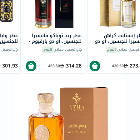
خسارة
الوزن
فحص
صحي
 إنستانت كراش
عطر ريد توباكو مانسيرا
عطر وايلد
روتيني
سيرا للجنسين، أو دو
للجنسين، أو دو بارفيوم -
للجنسين، 
باقة
وم - 120 مل
120 مل
120 مل
توصيل مجاني
اليوم
توصيل مجاني
اليوم
توصيل 
القلب
الصحي
301.93
314.28
273
483.50
420.50
Original
IV
اختبار
التحسس
الغذائي
الحالة
الصحية
البشرة
والشعر