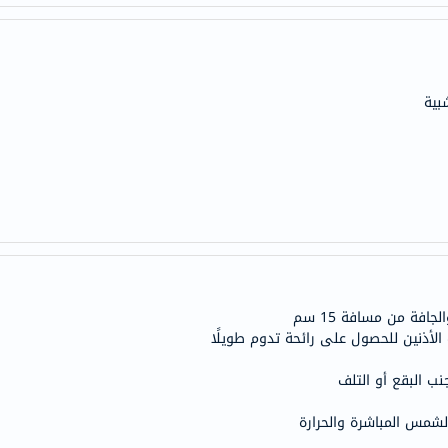
anua
theordinary
neocell
K18
بية
uriage
planet-
paleo
egoqv
optimumnutrition
olaplex
solaray
cosrx
فة من مسافة 15 سم
vitalproteins
لأذنين للحصول على رائحة تدوم طويلًا
optibac
ب البقع أو التلف
OMRON
fino
لشمس المباشرة والحرارة
Goongbe