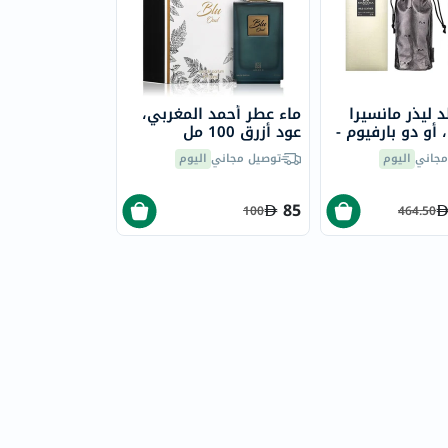
 ليذر مانسيرا
ماء عطر أحمد المغربي،
أو دو بارفيوم -
عود أزرق 100 مل
مجاني
اليوم
توصيل مجاني
اليوم
85
100
464.50