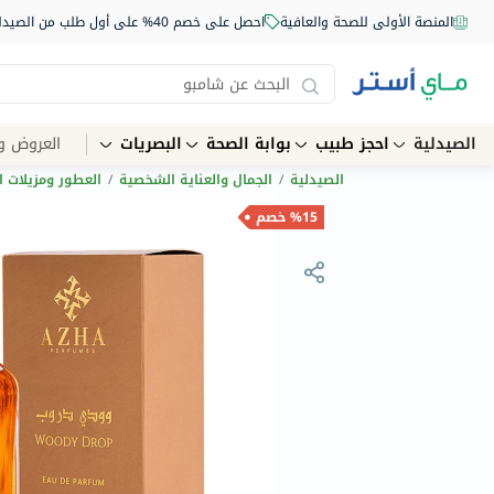
المنصة الأولى للصحة والعافية
احصل على خصم 40% على أول طلب من الصيدلية أونلاين استخدم الكود: NEW40
الصيدلية
احجز طبيب
بوابة الصحة
البصريات
العروض و
الصيدلية
/
الجمال والعناية الشخصية
/
العطور ومزيلات ا
%15 خصم