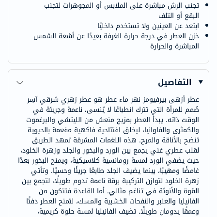
تجنب الرش مباشرة على الملابس أو المجوهرات لتجنب
البقع أو التلف
ابتعد عن العينين ولا تستخدم داخليًا
خزن العطر في درجة حرارة الغرفة بعيدًا عن أشعة الشمس
المباشرة والحرارة
التفاصيل
عطر أزهى بيرفيومز نهر ماء عطر هو عطر زهري شرقي آسِر
صُمم للمرأة التي تترك انطباعًا لا يُنسى، ناعمة وجريئة في
الوقت ذاته. يبدأ العطر بمزيج منعش من الليتشي والبرغموت
والكمثرى والفاوانيا، ليخلق افتتاحية فاكهية مفعمة بالحيوية
تنضح بالأناقة والمرح. هذه النغمات المشرقة تمهد الطريق
لقلب عطري غني يجمع بين الورد والبخور والجلد وزهرة الخلود،
حيث يضفي الورد لمسة رومانسية كلاسيكية، ويمنح البخور بعدًا
غامضًا ومهيبًا، بينما يضيف الجلد طابعًا جريئًا وحسيًا. وتأتي
زهرة الخلود لتوازن التركيبة برقة ناعمة تدوم طويلًا، لتجمع بين
القوة والأنوثة في تناغم مثالي. أما القاعدة فتتكون من
الفانيليا والعنبر والنفحات الخشبية والمسك، لتمنح العطر دفئًا
وعمقًا يدومان طويلًا. تضيف الفانيليا لمسة حلوة كريمية،