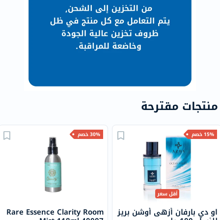
منتجات مقترحة
15% خصم
30% خصم
أقل سعر
او دي بارفان أزهى أوشن بريز
Rare Essence Clarity Room