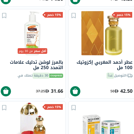
15% خصم
15% خصم
أقل سعر
من 30 يوم
عطر أحمد المغربي إكزوتيك
بالمرز لوشن تدليك علامات
100 مل
التمدد 250 مل
التوصيل
غداً
30 دقيقة
تصلك في
31.66
42.50
37.25
50
15% خصم