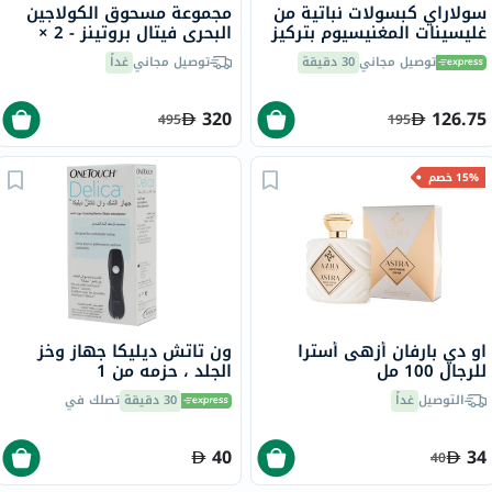
سولاراي كبسولات نباتية من
مجموعة مسحوق الكولاجين
غليسينات المغنيسيوم بتركيز
البحري فيتال بروتينز - 2 ×
350 ملجم لصحة العظام
221 جرام
توصيل مجاني
30 دقيقة
توصيل مجاني
غداً
والعضلات حزمة من 120
320
126.75
495
195
15% خصم
او دي بارفان أزهى أسترا
ون تاتش ديليكا جهاز وخز
للرجال 100 مل
الجلد ، حزمه من 1
التوصيل
غداً
30 دقيقة
تصلك في
40
34
40