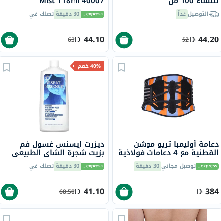
للنساء 100 مل
Mist 118ml 40007
التوصيل
غداً
30 دقيقة
تصلك في
44.10
44.20
63
52
40% خصم
دعامة أوليمبا تريو موشن
ديزرت إيسنس غسول فم
القطنية مع 4 دعامات فولاذية
بزيت شجرة الشاي الطبيعي
9.5 بوصة كبير جدًا، OWB-511
لتبييض الأسنان 473 مل
توصيل مجاني
30 دقيقة
30 دقيقة
تصلك في
41.10
384
68.50