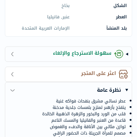
الشكل
بخاخ
العطر
عنبر, فانيليا
بلد المنشأ
الإمارات العربية المتحدة
سهولة الاسترجاع والإلغاء
اعثر على المتجر
نظرة عامة
عطر نسائي مشرق بنفحات فواكه غنية
يتفتح بأزهىر تمتزج بلمسات جلدية مدخنة
قلب من الورد والبخور والزهرة الذهبية الخالدة
قاعدة من العنبر والفانيليا والمسك الناعم
توازن مثالي بين الأناقة والدفء والغموض
مصمم للمرأة الجريئة ذات الحضور الراقي