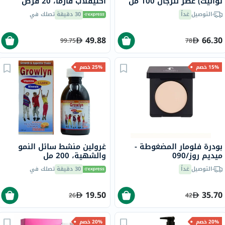
تواليت) عطر للرجال 100 مل
أكتيفلاب فارما، 20 قرص
التوصيل
غداً
30 دقيقة
تصلك في
49.88
66.30
99.75
78
15% خصم
25% خصم
بودرة فلومار المضغوطة -
غرولين منشط سائل النمو
ميديم روز/090
والشهية، 200 مل
التوصيل
غداً
30 دقيقة
تصلك في
19.50
35.70
26
42
20% خصم
20% خصم