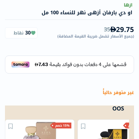
ازها
او دي بارفان أزهى نهر للنساء 100 مل
29.75
35
30
نقاط
(
جميع الأسعار تشمل ضريبة القيمة المضافة
)
غير متوفر حالياًً
OOS
خصم
15% خصم