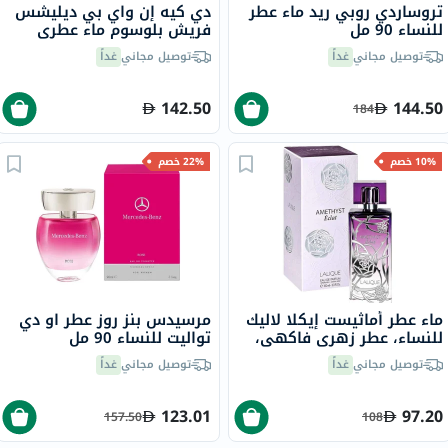
تروساردي روبي ريد ماء عطر
دي كيه إن واي بي ديليشس
للنساء 90 مل
فريش بلوسوم ماء عطري
للنساء - عطر زهري 100 مل
توصيل مجاني
غداً
توصيل مجاني
غداً
142.50
144.50
184
10% خصم
22% خصم
ماء عطر أماثيست إيكلا لاليك
مرسيدس بنز روز عطر او دي
للنساء، عطر زهري فاكهي،
تواليت للنساء 90 مل
100 مل
توصيل مجاني
غداً
توصيل مجاني
غداً
123.01
97.20
157.50
108