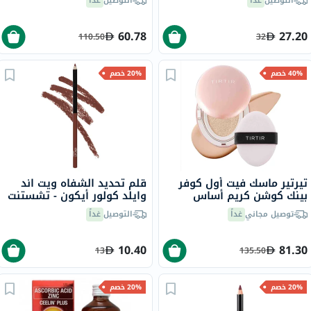
التوصيل
غداً
التوصيل
غداً
60.78
27.20
110.50
32
40% خصم
20% خصم
تيرتير ماسك فيت أول كوفر
قلم تحديد الشفاه ويت اند
بينك كوشن كريم أساس
وايلد كولور أيكون - تشستنت
بورسلين / 17C من 18 جرام
توصيل مجاني
غداً
التوصيل
غداً
10.40
81.30
13
135.50
20% خصم
20% خصم