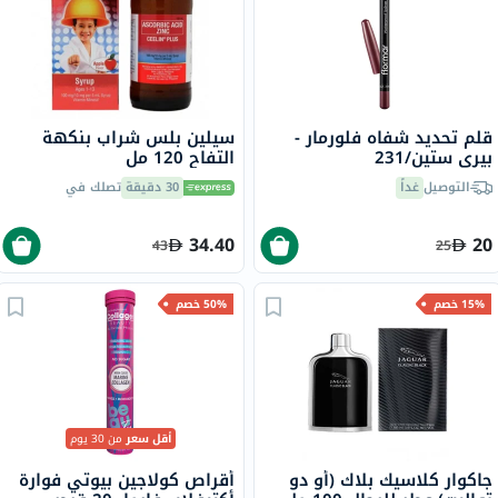
قلم تحديد شفاه فلورمار -
سيلين بلس شراب بنكهة
بيري ستين/231
التفاح 120 مل
التوصيل
غداً
30 دقيقة
تصلك في
34.40
20
43
25
15% خصم
50% خصم
أقل سعر
من 30 يوم
جاكوار كلاسيك بلاك (أو دو
أقراص كولاجين بيوتي فوارة