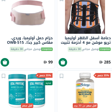
دعامة أسفل الظهر أوليمبا
حزام حمل أوليمبا، وردي،
تريو موشن مع 4 أحزمة تثبيت
مقاس كبير جدًا، OWB-515
فولاذية 12 بوصة كبير، OWB-
توصيل مجاني
30 دقيقة
توصيل مجاني
30 دقيقة
512
99
285
35% خصم
35% خصم
جديد
أقل سعر
من 30 يوم
أقل سعر