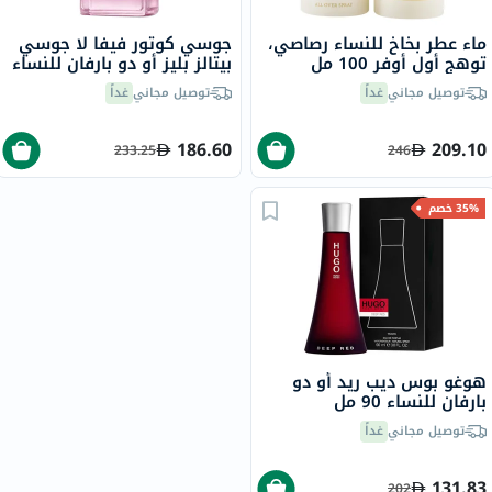
ماء عطر بخاخ للنساء رصاصي،
جوسي كوتور فيفا لا جوسي
توهج أول أوفر 100 مل
بيتالز بليز أو دو بارفان للنساء
100 مل
توصيل مجاني
غداً
توصيل مجاني
غداً
186.60
209.10
233.25
246
35% خصم
هوغو بوس ديب ريد أو دو
بارفان للنساء 90 مل
توصيل مجاني
غداً
131.83
202