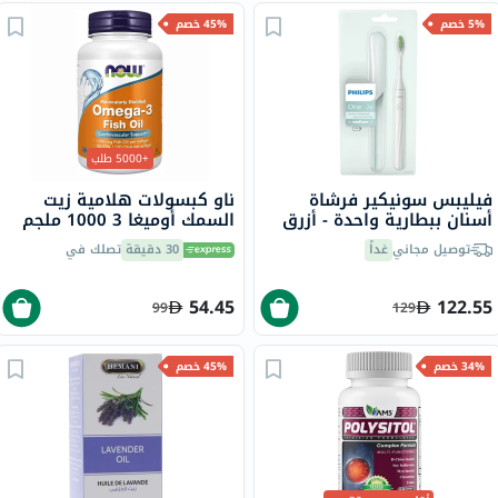
5% خصم
45% خصم
+5000 طلب
فيليبس سونيكير فرشاة
ناو كبسولات هلامية زيت
أسنان ببطارية واحدة - أزرق
السمك أوميغا 3 1000 ملجم
فاتح نعناعي HY1100/03
180 EPA / 120 DHA حزمة من
توصيل مجاني
غداً
30 دقيقة
تصلك في
100
54.45
122.55
99
129
34% خصم
45% خصم