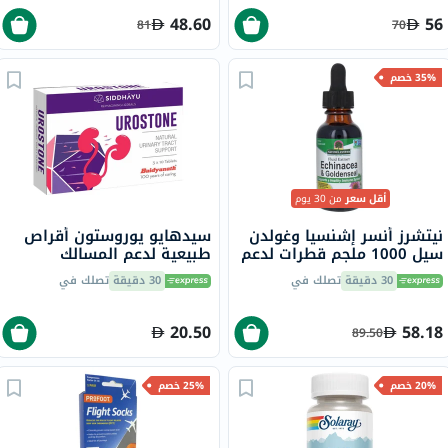
48.60
56
81
70
35% خصم
أقل سعر
من 30 يوم
نيتشرز أنسر إشنسيا وغولدن
سيدهايو يوروستون أقراص
سيل 1000 ملجم قطرات لدعم
طبيعية لدعم المسالك
المناعة، 30 مل
البولية، حزمة من 30
30 دقيقة
تصلك في
30 دقيقة
تصلك في
20.50
58.18
89.50
20% خصم
25% خصم