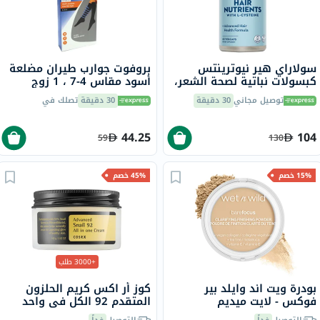
سولاراي هير نيوترينتس
بروفوت جوارب طيران مضلعة
كبسولات نباتية لصحة الشعر،
أسود مقاس 4-7 ، 1 زوج
60 كبسولة
P72112 / 1
توصيل مجاني
30 دقيقة
30 دقيقة
تصلك في
44.25
104
59
130
15% خصم
45% خصم
+3000 طلب
بودرة ويت اند وايلد بير
كوز أر اكس كريم الحلزون
فوكس - لايت ميديم
المتقدم 92 الكل في واحد
100 مل