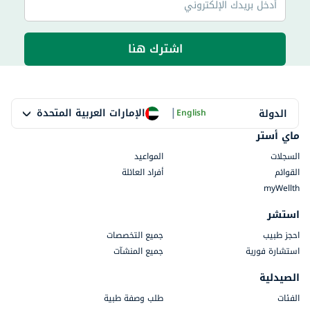
اشترك هنا
|
الإمارات العربية المتحدة
الدولة
English
ماي أستر
السجلات
المواعيد
القوائم
أفراد العائلة
myWellth
استشر
احجز طبيب
جميع التخصصات
استشارة فورية
جميع المنشآت
الصيدلية
الفئات
طلب وصفة طبية