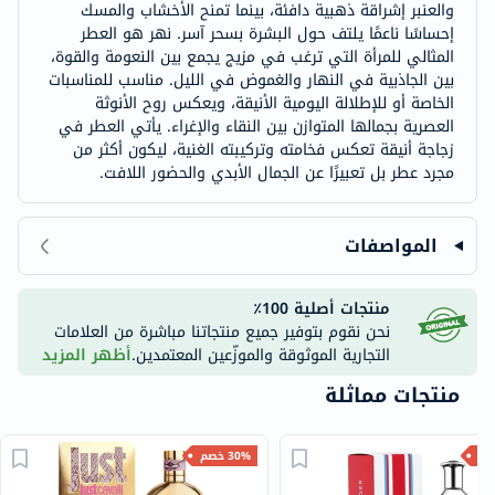
والعنبر إشراقة ذهبية دافئة، بينما تمنح الأخشاب والمسك
إحساسًا ناعمًا يلتف حول البشرة بسحر آسر. نهر هو العطر
المثالي للمرأة التي ترغب في مزيج يجمع بين النعومة والقوة،
بين الجاذبية في النهار والغموض في الليل. مناسب للمناسبات
الخاصة أو للإطلالة اليومية الأنيقة، ويعكس روح الأنوثة
العصرية بجمالها المتوازن بين النقاء والإغراء. يأتي العطر في
زجاجة أنيقة تعكس فخامته وتركيبته الغنية، ليكون أكثر من
مجرد عطر بل تعبيرًا عن الجمال الأبدي والحضور اللافت.
المواصفات
منتجات أصلية 100٪
نحن نقوم بتوفير جميع منتجاتنا مباشرة من العلامات
التجارية الموثوقة والموزّعين المعتمدين.
أظهر المزيد
منتجات مماثلة
30% خصم