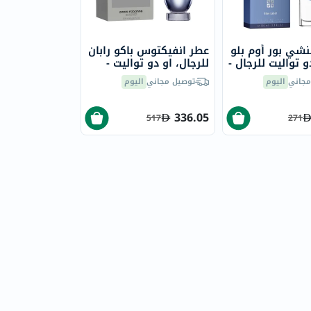
شي بور أوم بلو
عطر انفيكتوس باكو رابان
و تواليت للرجال -
للرجال، او دو تواليت -
200 مل
مجاني
اليوم
توصيل مجاني
اليوم
336.05
517
271