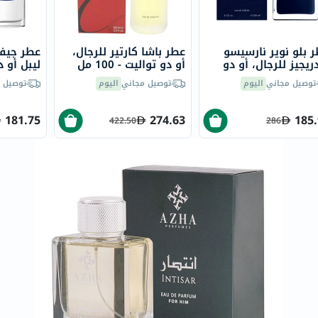
العظام
والمفاصل
 بلو نوير نارسيسو
عطر باشا كارتير للرجال،
عطر جيفن
المخ
ريجيز للرجال، أو دو
أو دو تواليت - 100 مل
ليبل أو د
والذاكرة
ت - 100 مل
100 مل
توصيل مجاني
اليوم
توصيل مجاني
اليوم
توصيل 
صحة
القلب
181.75
274.63
185
422.50
286
دعم
مرضى
السكري
دعم
الكلى
والمسالك
البولية
دعم
الكبد
صحة