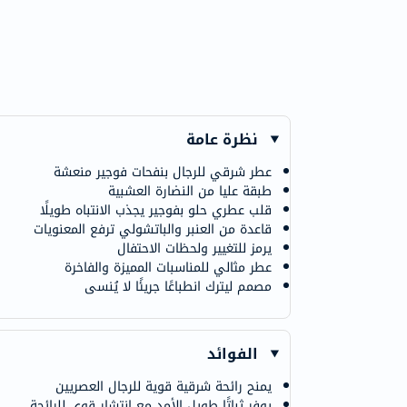
نظرة عامة
عطر شرقي للرجال بنفحات فوجير منعشة
طبقة عليا من النضارة العشبية
قلب عطري حلو بفوجير يجذب الانتباه طويلًا
قاعدة من العنبر والباتشولي ترفع المعنويات
يرمز للتغيير ولحظات الاحتفال
عطر مثالي للمناسبات المميزة والفاخرة
مصمم ليترك انطباعًا جريئًا لا يُنسى
الفوائد
يمنح رائحة شرقية قوية للرجال العصريين
يوفر ثباتًا طويل الأمد مع انتشار قوي للرائحة