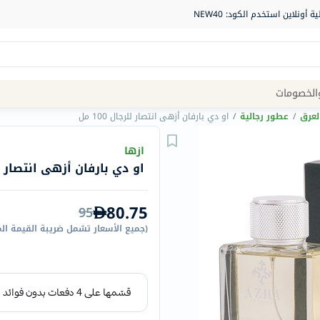
Site
الخصومات
Navigation
لعرق
/
عطور رجالية
/
او دي بارفان أزهى انتصار للرجال 100 مل
الصيدلية
ازها
او دي بارفان أزهى انتصار للرجال
الماركات
NDL
80.75
95
Humantara
(
جميع الأسعار تشمل ضريبة القيمة ال
carroten
betadine
La
Roche
Posay