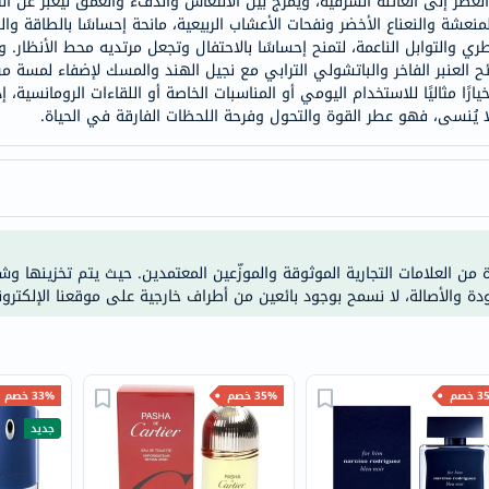
 العطر إلى العائلة الشرقية، ويمزج بين الانتعاش والدفء والعمق ليعبر عن ال
خسارة
شة والنعناع الأخضر ونفحات الأعشاب الربيعية، مانحة إحساسًا بالطاقة وال
الوزن
 والتوابل الناعمة، لتمنح إحساسًا بالاحتفال وتجعل مرتديه محط الأنظار. و
فحص
العنبر الفاخر والباتشولي الترابي مع نجيل الهند والمسك لإضفاء لمسة من 
ًا مثاليًا للاستخدام اليومي أو المناسبات الخاصة أو اللقاءات الرومانسية، إ
صحي
ا يُنسى، فهو عطر القوة والتحول وفرحة اللحظات الفارقة في الحياة.
روتيني
باقة
القلب
الصحي
Original
ة من العلامات التجارية الموثوقة والموزّعين المعتمدين. حيث يتم تخزينها و
IV
ودة والأصالة، لا نسمح بوجود بائعين من أطراف خارجية على موقعنا الإلكترون
اختبار
التحسس
الغذائي
الحالة
خصم
35% خصم
33% خصم
الصحية
جديد
البشرة
والشعر