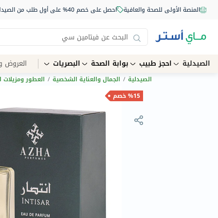
المنصة الأولى للصحة والعافية
احصل على خصم 40% على أول طلب من الصيدلية أونلاين استخدم الكود: NEW40
الصيدلية
احجز طبيب
بوابة الصحة
البصريات
العروض و
الصيدلية
/
الجمال والعناية الشخصية
/
العطور ومزيلات ا
%15 خصم