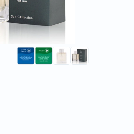
15% خصم
15% خصم
es Orion
Azha Perfumes Al Bahr
 For Men
Eau De Parfum For Men
100ml
100ml
vered by
Tomorrow
Free delivery by