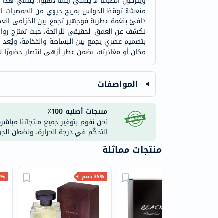
ويتركون انطباعًا لا يُنسى أينما ذهبوا. ينتمي هذا
منعشة توقظ الحواس بمزيج حيوي من الحمضيات المنع
دافئ بنغمة عطرية فوجهير تجمع بين الخزامى العطري
تكشف عن العمق الحقيقي للرائحة، حيث تمتزج روائح 
بتصميم عصري يجمع بين البساطة والفخامة، ويُعد خيار
مكان أو مغادرته، يضمن عطر أزهى انتصار حضورًا ل
المواصفات
منتجات أصلية 100٪
نحن نقوم بتوفير جميع منتجاتنا مباشر
التحكّم في درجة الحرارة. ولضمان الج
منتجات مماثلة
35% خصم
35% خصم
35% 