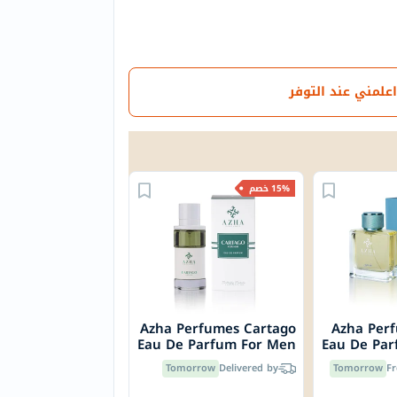
اعلمني عند التوفر
15% خصم
Azha Perfumes Cartago
Azha Per
Eau De Parfum For Men
Eau De Pa
100ml
Tomorrow
Delivered by
Tomorrow
Fr