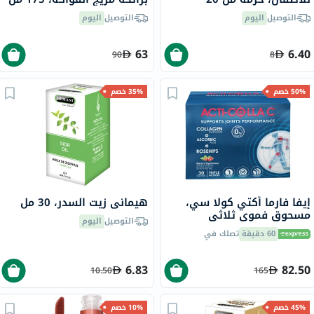
التوصيل
اليوم
التوصيل
اليوم
63
6.40
90
8
50% خصم
35% خصم
إيفا فارما أكتي كولا سي،
هيماني زيت السدر، 30 مل
مسحوق فموي ثلاثي
التوصيل
اليوم
المفعول لدعم المفاصل، حزمه
60 دقيقة
تصلك في
من 30
6.83
82.50
10.50
165
45% خصم
10% خصم