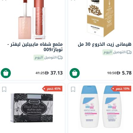
هيماني زيت الخروع 30 مل
ملمع شفاه مايبيلين ليفتر -
توباز/009
التوصيل
اليوم
التوصيل
اليوم
37.13
5.78
41.25
10.50
10% خصم
45% خصم