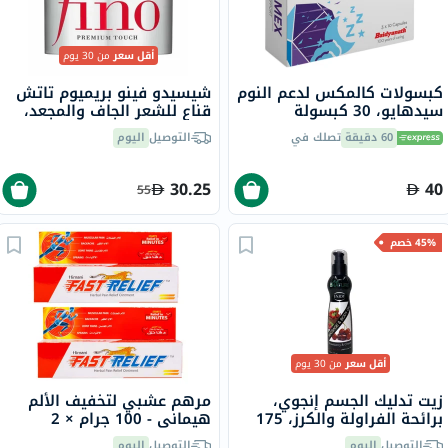
أقل سعر
من 30 يوم
كبسولات كالمكس لدعم النوم
شيسيدو فينو بريميوم تاتش
سيدهايو، 30 كبسولة
قناع للشعر الجاف والمجعد،
230 جرام
60 دقيقة
تصلك في
التوصيل
اليوم
30.25
40
55
45% خصم
أقل سعر
من 30 يوم
زيت تدليك الجسم إنجوي،
مرهم عشبي لتخفيف الألم
برائحة الفراولة والكرز، 175
هيماني - 100 جرام × 2
مل
التوصيل
اليوم
التوصيل
اليوم