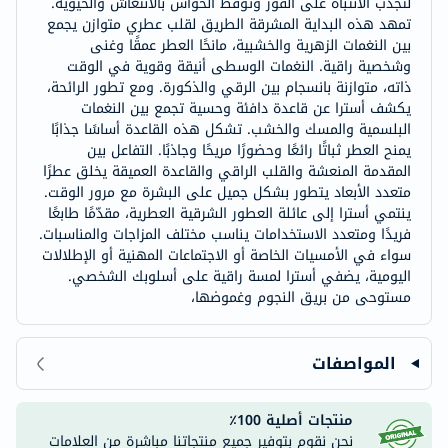
لتجذب الانتباه على الفور وتوقظ الحواس بالانتعاش والحيوية.
تمهد هذه البداية المشرقة الطريق لقلب عطري متوازن يجمع
بين النغمات الزهرية والخشبية، مانحًا العطر عمقًا وغنى
وشخصية راقية. النغمات الوسطى أنيقة وقوية في الوقت
ذاته، متوازنة بانسجام بين الرقي والذكورة. ومع تطور الرائحة،
يكشف أسترا عن قاعدة دافئة وحسية تجمع بين النغمات
البلسمية والمسك والخشب. تشكل هذه القاعدة أساسًا جذابًا
يمنح العطر ثباتًا رائعًا وحضورًا مريحًا وجاذبًا. التفاعل بين
المقدمة المنعشة والقلب الراقي والقاعدة العميقة يخلق عطرًا
متعدد الأبعاد يتطور بشكل جميل على البشرة مع مرور الوقت.
ينتمي أسترا إلى عائلة العطور الشرقية العطرية، مقدّمًا طابعًا
فريدًا ومتعدد الاستخدامات يناسب مختلف المزاجات والمناسبات.
سواء في الأمسيات الخاصة أو الاجتماعات المهنية أو الإطلالات
اليومية، يضفي أسترا لمسة راقية على أسلوبك الشخصي.
مستوحى من بريق النجوم وغموضها،
المواصفات
منتجات أصلية 100٪
نحن نقوم بتوفير جميع منتجاتنا مباشرة من العلامات