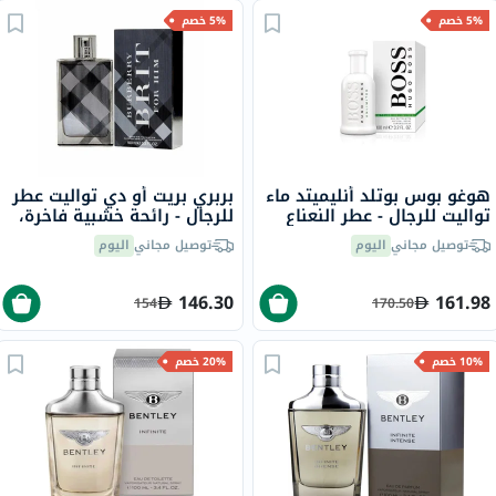
5% خصم
5% خصم
هوغو بوس بوتلد أنليميتد ماء
بربري بريت أو دي تواليت عطر
تواليت للرجال - عطر النعناع
للرجال - رائحة خشبية فاخرة،
والخشب 100 مل
100 مل
توصيل مجاني
اليوم
توصيل مجاني
اليوم
146.30
161.98
154
170.50
10% خصم
20% خصم