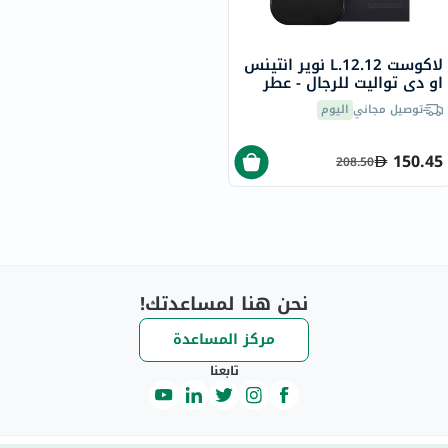
لاكوست L.12.12 نوير انتينس
او ​​دي تواليت للرجال - عطر
خشبي عطري، 100 مل
توصيل مجاني
اليوم
150.45
208.50
نحن هنا لمساعدتك!
مركز المساعدة
تابعنا