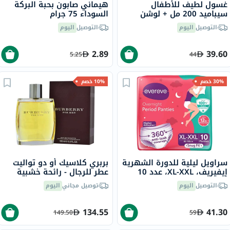
غسول لطيف للأطفال
هيماني صابون بحبة البركة
سيباميد 200 مل + لوشن
السوداء 75 جرام
للأطفال 200 مل
التوصيل
اليوم
التوصيل
اليوم
2.89
39.60
5.25
44
30% خصم
10% خصم
سراويل ليلية للدورة الشهرية
بربري كلاسيك أو دو تواليت
إيفيريف، XL-XXL، عدد 10
عطر للرجال - رائحة خشبية
سراويل
حارة فاخرة 100 مل
التوصيل
اليوم
توصيل مجاني
اليوم
134.55
41.30
149.50
59