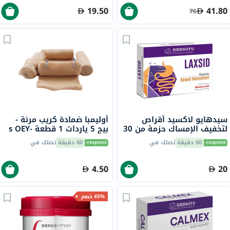
19.50
41.80
76
سيدهايو لاكسيد أقراص
أوليمبا ضمادة كريب مرنة -
لتخفيف الإمساك حزمة من 30
بيج 5 ياردات 1 قطعة s OEY-
111-4
60 دقيقة
تصلك في
60 دقيقة
تصلك في
4.50
20
45% خصم