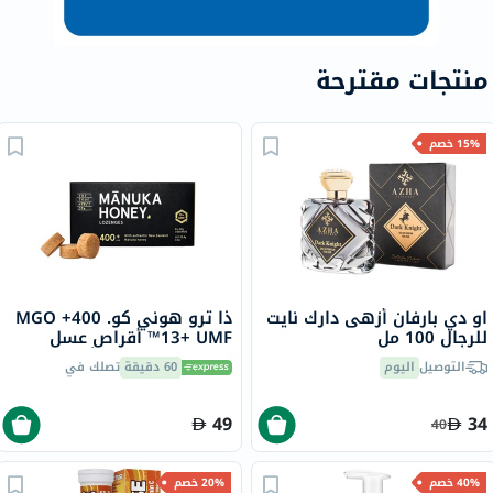
منتجات مقترحة
15% خصم
او دي بارفان أزهى دارك نايت
ذا ترو هوني كو. 400+ MGO
للرجال 100 مل
13+ UMF™ أقراص عسل
مانوكا 2.8 جرام 8 أقراص
التوصيل
اليوم
60 دقيقة
تصلك في
49
34
40
40% خصم
20% خصم