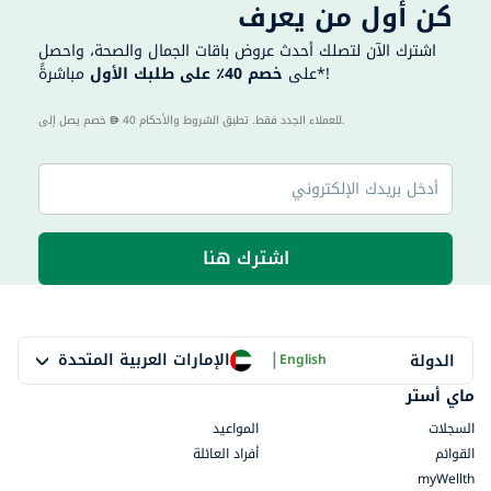
كن أول من يعرف
اشترك الآن لتصلك أحدث عروض باقات الجمال والصحة، واحصل
مباشرةً*!
على
خصم 40٪ على طلبك الأول
40 للعملاء الجدد فقط. تطبق الشروط والأحكام.
خصم يصل إلى
اشترك هنا
|
الإمارات العربية المتحدة
الدولة
English
ماي أستر
السجلات
المواعيد
القوائم
أفراد العائلة
myWellth