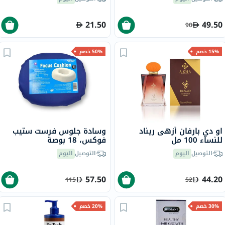
21.50
49.50
90
15% خصم
50% خصم
او دي بارفان أزهى ريناد
وسادة جلوس فرست ستيب
للنساء 100 مل
فوكس، 18 بوصة
التوصيل
اليوم
التوصيل
اليوم
57.50
44.20
115
52
30% خصم
20% خصم