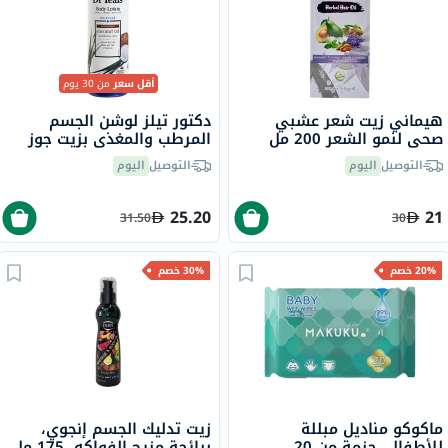
أقل سعر
من 30 يوم
هيماني زيت شعر عشبي
دكتور تيلز لوشن الجسم
صحي لنمو الشعر 200 مل
المرطب والمغذي بزيت جوز
الهند والزيوت العطرية 532
التوصيل
اليوم
التوصيل
اليوم
مل
25.20
21
31.50
30
20% خصم
30% خصم
ماكوكو مناديل مبللة
زيت تدليك الجسم إنجوي،
للأطفال، حزمة من 20
برائحة مزيج الفواكه، 175 مل