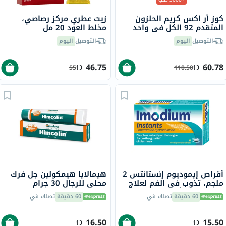
كوز أر اكس كريم الحلزون
زيت عطري مركز رصاصي،
المتقدم 92 الكل في واحد
مخلط العود 20 مل
100 مل
التوصيل
اليوم
التوصيل
اليوم
46.75
60.78
55
110.50
أقراص إيموديوم إنستانتس 2
هيمالايا هيمكولين جل فرك
ملجم، تذوب في الفم لعلاج
محلي للرجال 30 جرام
الإسهال، 6 أقراص
60 دقيقة
تصلك في
60 دقيقة
تصلك في
16.50
15.50