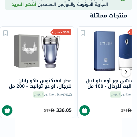
التجارية الموثوقة والموزّعين المعتمدين.
أظهر المزيد
منتجات مماثلة
35% خصم
يفنشي بور أوم بلو ليبل
عطر انفيكتوس باكو رابان
اليت للرجال - 100 مل
للرجال، او دو تواليت - 200 مل
يل مجاني
اليوم
توصيل مجاني
اليوم
336.05
1
517
271