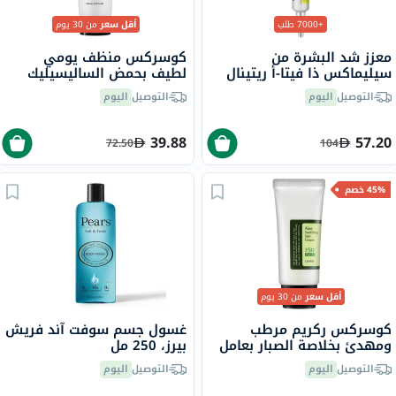
+7000 طلب
أقل سعر
من 30 يوم
معزز شد البشرة من
كوسركس منظف ​​يومي
سيليماكس ذا فيتا-أ ريتينال
لطيف بحمض الساليسيليك
شوت، 15 مل
للبشرة الدهنية 150 مل
التوصيل
اليوم
التوصيل
اليوم
39.88
57.20
72.50
104
45% خصم
أقل سعر
من 30 يوم
كوسركس ركريم مرطب
غسول جسم سوفت آند فريش
ومهدئ بخلاصة الصبار بعامل
بيرز، 250 مل
حماية من الشمس 50+
التوصيل
اليوم
التوصيل
اليوم
PA+++ 50 مل