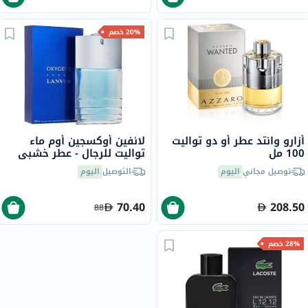
20% خصم
أزارو وانتد عطر أو دو تواليت
لانفين أوكسجين أوم ماء
100 مل
تواليت للرجال - عطر خشبي
منعش 100 مل
توصيل مجاني
اليوم
التوصيل
اليوم
70.40
208.50
88
28% خصم