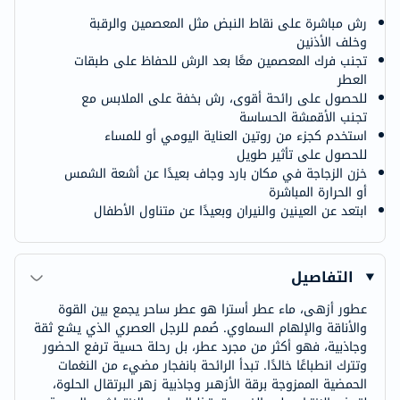
رش مباشرة على نقاط النبض مثل المعصمين والرقبة
وخلف الأذنين
تجنب فرك المعصمين معًا بعد الرش للحفاظ على طبقات
العطر
للحصول على رائحة أقوى، رش بخفة على الملابس مع
تجنب الأقمشة الحساسة
استخدم كجزء من روتين العناية اليومي أو للمساء
للحصول على تأثير طويل
خزن الزجاجة في مكان بارد وجاف بعيدًا عن أشعة الشمس
أو الحرارة المباشرة
ابتعد عن العينين والنيران وبعيدًا عن متناول الأطفال
التفاصيل
عطور أزهى، ماء عطر أسترا هو عطر ساحر يجمع بين القوة
والأناقة والإلهام السماوي. صُمم للرجل العصري الذي يشع ثقة
وجاذبية، فهو أكثر من مجرد عطر، بل رحلة حسية ترفع الحضور
وتترك انطباعًا خالدًا. تبدأ الرائحة بانفجار مضيء من النغمات
الحمضية الممزوجة برقة الأزهىر وجاذبية زهر البرتقال الحلوة،