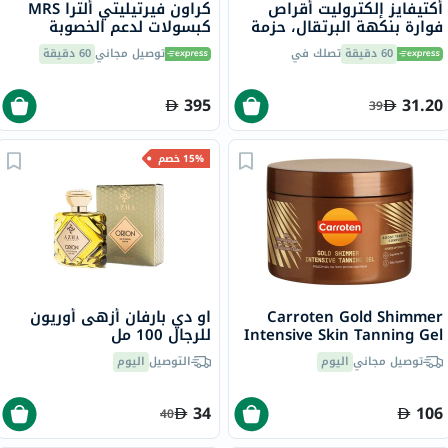
أكتيفايز إلكتروليت أقراص
كراون فيرتيليتي ألترا MRS
فوارة بنكهة البرتقال، حزمة
كبسولات لدعم الخصوبة
من 20
للنساء، حزمة من 60 كبسولة
60 دقيقة
تصلك في
توصيل مجاني
60 دقيقة
395
31.20
39
15% خصم
Carroten Gold Shimmer
او دي بارفان أزهى أوريون
Intensive Skin Tanning Gel
للرجال 100 مل
150ml
توصيل مجاني
اليوم
التوصيل
اليوم
34
106
40