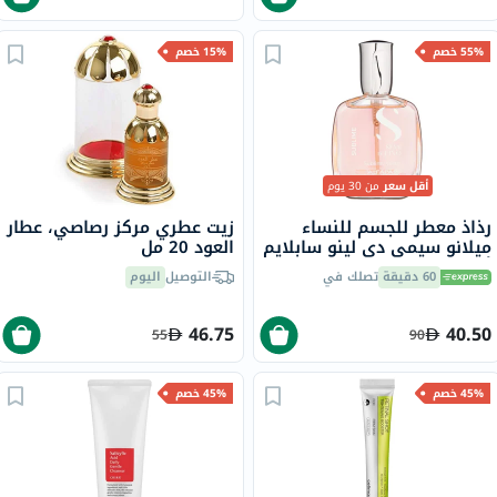
55% خصم
15% خصم
أقل سعر
من 30 يوم
رذاذ معطر للجسم للنساء
زيت عطري مركز رصاصي، عطار
ميلانو سيمي دي لينو سابلايم
العود 20 مل
ألفابارف ميلانو، 50 مل
60 دقيقة
تصلك في
التوصيل
اليوم
46.75
40.50
55
90
45% خصم
45% خصم