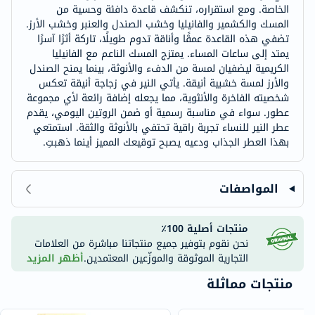
الخاصة. ومع استقراره، تنكشف قاعدة دافئة وحسية من
المسك والكشمير والفانيليا وخشب الصندل والعنبر وخشب الأرز.
تضفي هذه القاعدة عمقًا وأناقة تدوم طويلًا، تاركة أثرًا آسرًا
يمتد إلى ساعات المساء. يمتزج المسك الناعم مع الفانيليا
الكريمية ليضفيان لمسة من الدفء والأنوثة، بينما يمنح الصندل
والأرز لمسة خشبية أنيقة. يأتي النير في زجاجة أنيقة تعكس
شخصيته الفاخرة والأنثوية، مما يجعله إضافة رائعة لأي مجموعة
عطور. سواء في مناسبة رسمية أو ضمن الروتين اليومي، يقدم
عطر النير للنساء تجربة راقية تحتفي بالأنوثة والثقة. استمتعي
بهذا العطر الجذاب ودعيه يصبح توقيعك المميز أينما ذهبتِ.
المواصفات
منتجات أصلية 100٪
نحن نقوم بتوفير جميع منتجاتنا مباشرة من العلامات
التجارية الموثوقة والموزّعين المعتمدين.
أظهر المزيد
منتجات مماثلة