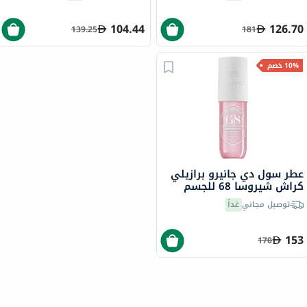
104.44
126.70
139.25
181
10% خصم
عطر سول دي جانيرو برازيلي
كراش شيروسا 68 للجسم
240 مل
توصيل مجاني
غداً
153
170