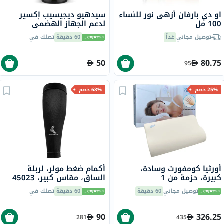
او دي بارفان أزهى نور للنساء
سيدهيو ديجيسيب إكسير
100 مل
لدعم الجهاز الهضمي
ووظيفة الكبد الصحية، 200
توصيل مجاني
غداً
60 دقيقة
تصلك في
مل
50
80.75
95
25% خصم
68% خصم
أورثيا كومفورت وسادة،
أكمام ضغط مولر، لربلة
كبيرة، حزمة من 1
الساق، مقاس كبير، 45023
توصيل مجاني
60 دقيقة
60 دقيقة
تصلك في
90
326.25
281
435