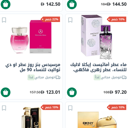
142.50
144.50
184
10% خصم
22% خصم
ماء عطر أماثيست إيكلا لاليك
مرسيدس بنز روز عطر او دي
للنساء، عطر زهري فاكهي،
تواليت للنساء 90 مل
100 مل
توصيل مجاني
غداً
توصيل مجاني
غداً
123.01
97.20
157.50
108
10% خصم
10% خصم