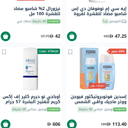
إيه سي إم نوفوفان دي إس
نيزورال 2% شامبو مضاد
شامبو مضاد للقشرة لفروة
للقشرة 100 مل
الرأس المتقشرة 125 مل
التوصيل
غداً
60 دقيقة
تصلك في
42
47.25
57.75
105
40% خصم
Code- XTRA30
+1000 طلب
إسدين فوتوبروتيكتور فيوجن
أوباجي نو ديرم كلير إف إكس
ووتر ماجيك واقي الشمس
كريم لتفتيح البشرة 57 جرام
بعامل حماية 50 للوجه 50 مل
توصيل مجاني
60 دقيقة
توصيل مجاني
60 دقيقة
606
113.40
189