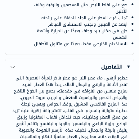
ضع على نقاط النبض مثل المعصمين والرقبة وخلف
الأذنين
تجنب فرك العطر على الجلد للحفاظ على رائحته
ابتعد عن العينين وتجنب الاستنشاق المباشر
خزن في مكان بارد وجاف بعيدًا عن الحرارة وأشعة
الشمس
للاستخدام الخارجي فقط، بعيدًا عن متناول الأطفال
التفاصيل
عطور أزهى، ماء عطر النير هو عطر فاخر للمرأة العصرية التي
تقدر الأناقة والرقي والجمال الخالد. يبدأ هذا العطر الفريد
بمزيج منعش من الفواكه في مقدمته، يجمع بين الخوخ الناضج
والإجاص العصير والبرغموت المنعش والجريب فروت الحيوي.
هذا المزيج الفاكهي المشرق يوقظ الحواس ويهيئ لرحلة
عطرية متوازنة بانسجام. في القلب، تتفتح باقة زهرية غنية تزيد
من عمق العطر وجاذبيته، حيث تتداخل نغمات المغنوليا وزنبق
الوادي وإبرة الراعي والياسمين والورد والبنفسج بتناغم أنثوي
يفيض بالرقة والجمال. تضيف هذه الأزهىر النعومة والحيوية
في الوقت ذاته، مما يجعل العطر مناسبًا للنهار والمناسبات