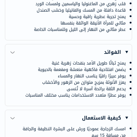
قلب زهري من الماغنوليا والياسمين ولمسات الورد
قاعدة دافئة من المسك والفانيليا وخشب الصندل
يمنح تجربة عطرية راقية وحسية
مثالي للمرأة الأنيقة الواثقة بنفسها
عطر مثالي من النهار إلى الليل وللمناسبات الخاصة
الفوائد
يمنح ثباتًا طويل الأمد بنفحات زهرية غنية
يضمن افتتاحية فاكهية منعشة ومفعمة بالحيوية
يوفر عبيرًا راقيًا يناسب النهار والمساء
يعزز الأنوثة بمزيج متوازن من الزهور والأخشاب
يدعم الثقة برائحة آسرة لا تُنسى
يوفر عطرًا متعدد الاستخدامات يناسب مختلف المناسبات
كيفية الاستعمال
امسك الزجاجة عموديًا ورش على البشرة النظيفة والجافة
من مسافة 15 سم