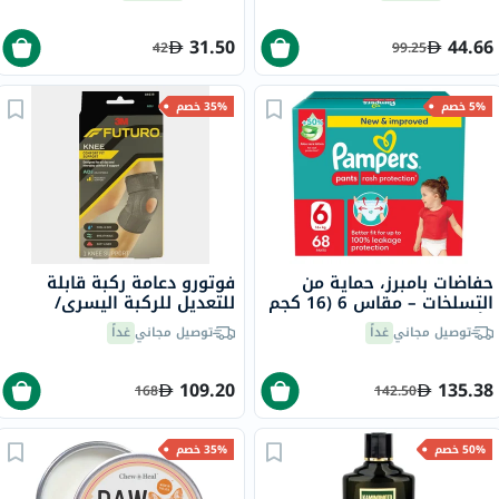
200 مل
31.50
44.66
42
99.25
5% خصم
35% خصم
حفاضات بامبرز، حماية من
فوتورو دعامة ركبة قابلة
التسلخات – مقاس 6 (16 كجم
للتعديل للركبة اليسرى/
فأكثر) – 68 قطعة
اليمنى، دعم متوسط، لون
توصيل مجاني
غداً
توصيل مجاني
غداً
رمادي، مقاس واحد، حزمه من
1
109.20
135.38
168
142.50
50% خصم
35% خصم