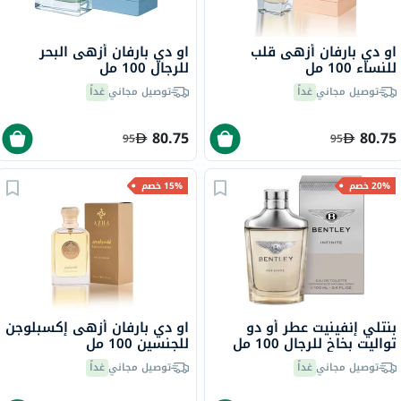
او دي بارفان أزهى قلب
او دي بارفان أزهى البحر
للنساء 100 مل
للرجال 100 مل
توصيل مجاني
غداً
توصيل مجاني
غداً
80.75
80.75
95
95
20% خصم
15% خصم
بنتلي إنفينيت عطر أو دو
او دي بارفان أزهى إكسبلوجن
تواليت بخاخ للرجال 100 مل
للجنسين 100 مل
توصيل مجاني
غداً
توصيل مجاني
غداً