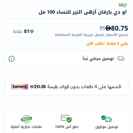
ازها
او دي بارفان أزهى النير للنساء 100 مل
80.75
95
81
نقاط
(
جميع الأسعار تشمل ضريبة القيمة المضافة
)
بقي 5 فقط، اطلب الآن
توصيل مجاني غداً
توصيل موثوق
دفع آمن %100
علامات تجارية أصلية