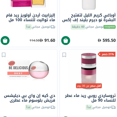
أوباغي كريم الليل لتفتيح
إليزابيث أردن أولويز ريد فام
البشرة نو ديرم بليند إف إكس
ماء تواليت للنساء 100 مل
57 جرام
توصيل مجاني
60 دقيقة
توصيل مجاني
غداً
91.60
595.50
114.50
21% خصم
أقل سعر
من 30 يوم
تروساردي روبي ريد ماء عطر
دي كيه إن واي بي ديليشس
للنساء 90 مل
فريش بلوسوم ماء عطري
للنساء - عطر زهري 100 مل
توصيل مجاني
غداً
توصيل مجاني
غداً