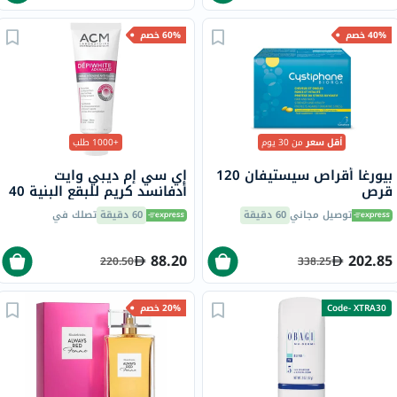
40% خصم
60% خصم
أقل سعر
من 30 يوم
+1000 طلب
بيورغا أقراص سيستيفان 120
إي سي إم ديبي وايت
قرص
أدفانسد كريم للبقع البنية 40
مل
توصيل مجاني
60 دقيقة
60 دقيقة
تصلك في
88.20
202.85
220.50
338.25
Code- XTRA30
20% خصم