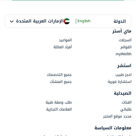
|
الإمارات العربية المتحدة
الدولة
English
ماي أستر
السجلات
المواعيد
القوائم
أفراد العائلة
myWellth
استشر
احجز طبيب
جميع التخصصات
استشارة فورية
جميع المنشآت
الصيدلية
الفئات
طلب وصفة طبية
طلباتي
العلامات التجارية
محدد موقع المتجر
معلومات السياسة