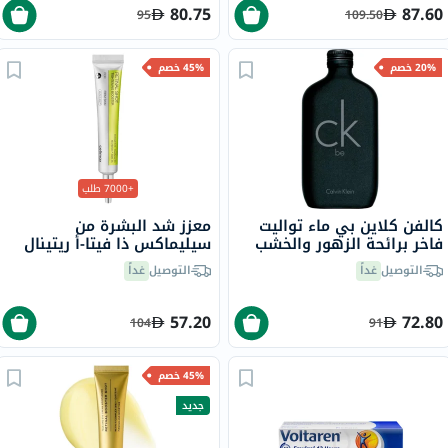
80.75
87.60
95
109.50
20% خصم
45% خصم
+7000 طلب
كالفن كلاين بي ماء تواليت
معزز شد البشرة من
فاخر برائحة الزهور والخشب
سيليماكس ذا فيتا-أ ريتينال
100 مل
شوت، 15 مل
التوصيل
غداً
التوصيل
غداً
57.20
72.80
104
91
45% خصم
جديد