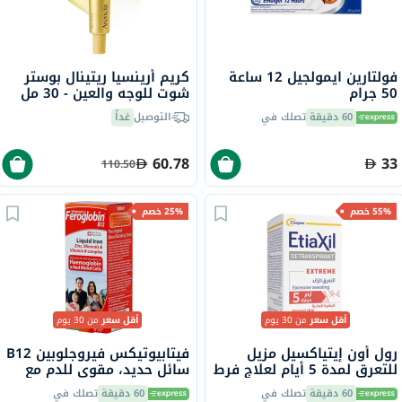
فولتارين ايمولجيل 12 ساعة
كريم أرينسيا ريتينال بوستر
50 جرام
شوت للوجه والعين - 30 مل
60 دقيقة
تصلك في
التوصيل
غداً
60.78
33
110.50
55% خصم
25% خصم
أقل سعر
من 30 يوم
أقل سعر
من 30 يوم
رول أون إيتياكسيل مزيل
فيتابيوتيكس فيروجلوبين B12
للتعرق لمدة 5 أيام لعلاج فرط
سائل حديد، مقوي للدم مع
التعرق تحت الإبطين، 15 مل
المعادن وفيتامينات B المركب
60 دقيقة
تصلك في
60 دقيقة
تصلك في