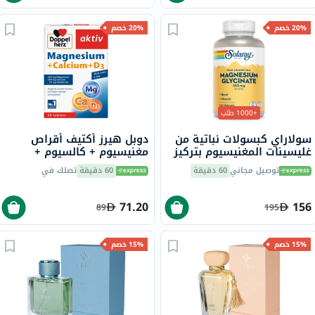
20% خصم
20% خصم
+1000 طلب
سولاراي كبسولات نباتية من
دوبل هيرز أكتيف أقراص
غليسينات المغنيسيوم بتركيز
مغنيسيوم + كالسيوم +
350 ملجم لصحة العظام
فيتامين D3 لدعم العضلات
توصيل مجاني
60 دقيقة
60 دقيقة
تصلك في
والعضلات حزمة من 120
والعظام، حزمة من 30
71.20
156
89
195
15% خصم
15% خصم