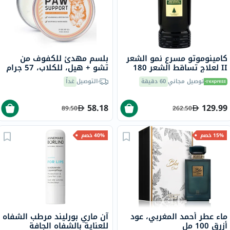
كامينوموتو مسرع نمو الشعر
بلسم مهدئ للكفوف من
II لعلاج تساقط الشعر 180
تشو + هيل، للكلاب، 57 جرام
مل
توصيل مجاني
60 دقيقة
التوصيل
غداً
58.18
129.99
89.50
262.50
15% خصم
40% خصم
ماء عطر أحمد المغربي، عود
آن ماري بورليند مرطب الشفاه
أزرق 100 مل
للعناية بالشفاه الجافة