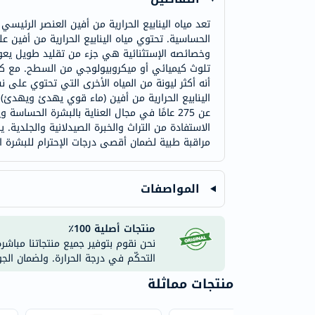
تعد مياه الينابيع الحرارية من أفين العنصر الرئ
الحساسية. تحتوي مياه الينابيع الحرارية من أفين 
وخصائصه الإستثنائية هي جزء من تقليد طويل يعود 
تلوث كيميائي أو ميكروبيولوجي من السطح. مع كل ر
أنه أكثر ليونة من المياه الأخرى التي تحتوي على 
الينابيع الحرارية من أفين (ماء قوي يهدئ ويهدئ).
عن 275 عامًا في مجال العناية بالبشرة الحس
الاستفادة من التراث والخبرة الصيدلانية والجلدي
مراقبة طبية لضمان أقصى درجات الإحترام للبشرة 
المواصفات
منتجات أصلية 100٪
نحن نقوم بتوفير جميع منتجاتنا مباشر
التحكّم في درجة الحرارة. ولضمان الج
منتجات مماثلة