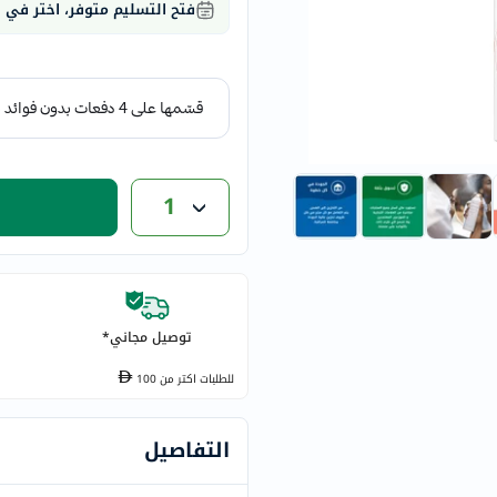
فتح التسليم متوفر، اختر في
eucerin
vitabiotics
bioderma
vichy
now
acm
1
dymatize
isdin
priorin
medicube
country-
توصيل مجاني*
life
blueberry-
للطلبات اكتر من
100
naturals
bepanthen
التفاصيل
21st-