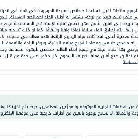
خسارة
يسي لجميع منتجات أفين. تساعد الخصائص الفريدة الموجودة في الماء في قد
الوزن
على عنصر نشط فريد من نوعه، يشتهر به أطباء الجلد لخصائصه المهدئة. تبدو 
فحص
تاريخه إلى القرن الثامن عشر. تضمن تقنية الإستخلاص المستخدمة لجمع مياه
صحي
شة، يتم إطلاق الماء سليمًا تمامًا ونقيًا وشفافًا، كما لو كنت تسحبه مب
روتيني
نسبة معدنية أعلى. لقد كانت مياه الينابيع الرائعة هذه فعالة في تخفيف ال
 إنه مهدئ طبيعي ومضاد للتهيج وينعم البشرة، ويوفر الراحة والنعومة للبش
باقة
اسة ويوصي بها أطباء الجلد في جميع أنحاء العالم. مخصص للبشرة الحساسة وتحس
القلب
ة. يتم تدقيق صيغ أفين وملف تعريف السموم لكل مكون على حدة من قبل العلم
الصحي
الحساسة.
Original
IV
اختبار
التحسس
الغذائي
ة من العلامات التجارية الموثوقة والموزّعين المعتمدين. حيث يتم تخزينها و
الحالة
ودة والأصالة، لا نسمح بوجود بائعين من أطراف خارجية على موقعنا الإلكترون
الصحية
البشرة
والشعر