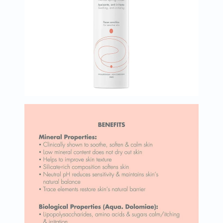
البروستاتا
الفيتامينات
مالتي
فيتامين
فيتامين
أ
فيتامين
ب
فيتامين
ج
فيتامين
د
فيتامين
هـ
المعادن
المغنيسيوم
الحديد