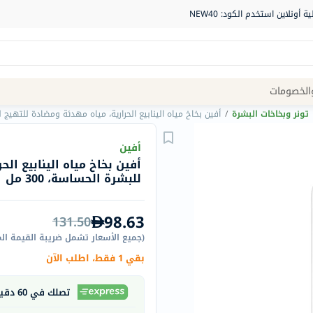
Site
الخصومات
Navigation
تونر وبخاخات البشرة
/
أفين بخاخ مياه الينابيع الحرارية، مياه مهدئة ومضادة للتهيج للبشر
الصيدلية
أفين
أفين بخاخ مياه الينابيع ال
الماركات
للبشرة الحساسة، 300 مل
NDL
Humantara
98.63
131.50
carroten
(
جميع الأسعار تشمل ضريبة القيمة ال
betadine
بقي 1 فقط، اطلب الآن
La
Roche
تصلك في 60 دقيقة
Posay