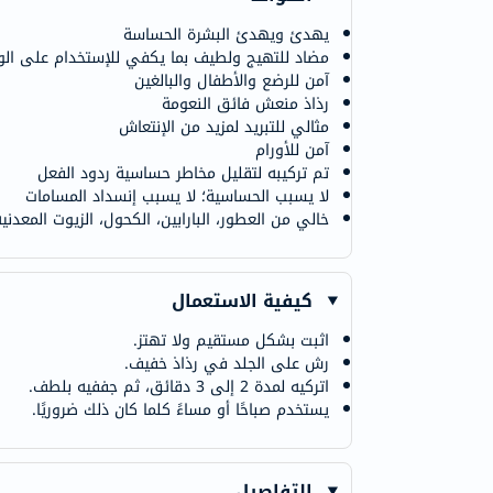
يهدئ ويهدئ البشرة الحساسة
مضاد للتهيج ولطيف بما يكفي للإستخدام على ال
آمن للرضع والأطفال والبالغين
رذاذ منعش فائق النعومة
مثالي للتبريد لمزيد من الإنتعاش
آمن للأورام
تم تركيبه لتقليل مخاطر حساسية ردود الفعل
لا يسبب الحساسية؛ لا يسبب إنسداد المسامات
خالي من العطور، البارابين، الكحول، الزيوت المعدن
كيفية الاستعمال
اثبت بشكل مستقيم ولا تهتز.
رش على الجلد في رذاذ خفيف.
اتركيه لمدة 2 إلى 3 دقائق، ثم جففيه بلطف.
يستخدم صباحًا أو مساءً كلما كان ذلك ضروريًا.
التفاصيل