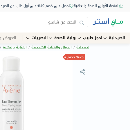
المنصة الأولى للصحة والعافية
احصل على خصم 40% على أول طلب من الصيدلية أونلاين استخدم الكود: NEW40
الصيدلية
احجز طبيب
بوابة الصحة
البصريات
العروض و
الصيدلية
/
الجمال والعناية الشخصية
/
العناية بالبشرة
/
%25 خصم