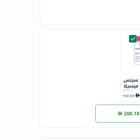
ا سينس
 ميسيلا
 وإزالة
156.50
208.18