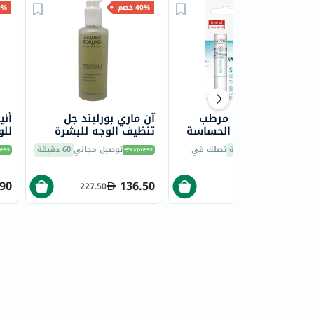
40% خصم
40% خصم
40% 
لافيرا باسيس مرطب
آن ماري بورليند جل
أني
شفاه للبشرة الحساسة
تنظيف الوجه للبشرة
للو
4.5 جرام
المختلطة 150 مل
ومضا
60 دقيقة
تصلك في
توصيل مجاني
60 دقيقة
.90
136.50
13.20
227.50
22