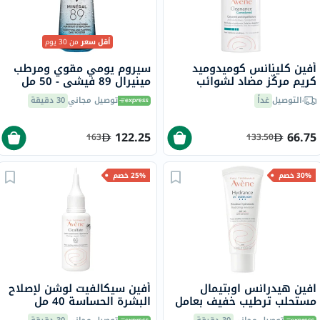
أقل سعر
من 30 يوم
أفين كلينانس كوميدوميد
سيروم يومي مقوي ومرطب
كريم مركّز مضاد لشوائب
مينيرال 89 فيشي - 50 مل
البشرة المعرضة لحب الشباب
التوصيل
غداً
توصيل مجاني
30 دقيقة
30 مل
122.25
66.75
163
133.50
30% خصم
25% خصم
افين هيدرانس اوبتيمال
أفين سيكالفيت لوشن لإصلاح
مستحلب ترطيب خفيف بعامل
البشرة الحساسة 40 مل
حماية من الشمس 30 40 مل