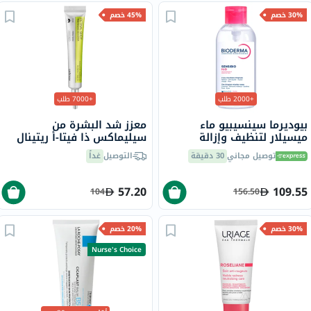
30% خصم
45% خصم
+2000 طلب
+7000 طلب
بيوديرما سينسيبيو ماء
معزز شد البشرة من
ميسيلار لتنظيف وإزالة
سيليماكس ذا فيتا-أ ريتينال
المكياج 850 مل
شوت، 15 مل
توصيل مجاني
30 دقيقة
التوصيل
غداً
57.20
109.55
104
156.50
30% خصم
20% خصم
Nurse's Choice