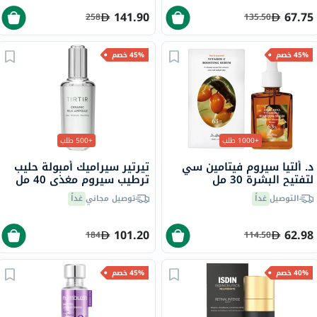
141.90
67.75
258
135.50
45% خصم
45% خصم
+1000 طلب
+500 طلب
د. ألتيا سيروم فيتامين سي
تيرتير سيراميك أمبولة حليب
لتفتيح البشرة 30 مل
ترطيب سيروم مغذي 40 مل
التوصيل
غداً
توصيل مجاني
غداً
101.20
62.98
184
114.50
40% خصم
45% خصم