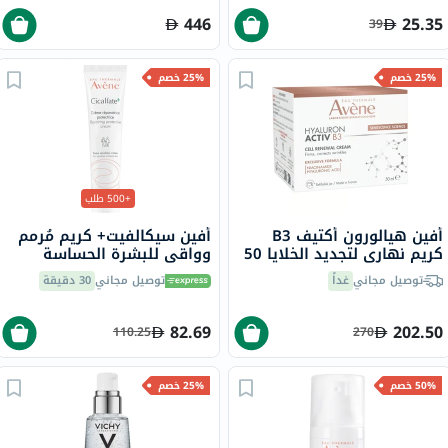
446
25.35
39
25% خصم
25% خصم
+500 طلب
أفين هيالورون أكتيف B3
أفين سيكالفيت+ كريم مُرمم
كريم نهاري لتجديد الخلايا 50
وواقي للبشرة الحساسة
مل
المعرضة للتهيج 40 مل
توصيل مجاني
غداً
توصيل مجاني
30 دقيقة
82.69
202.50
110.25
270
50% خصم
25% خصم