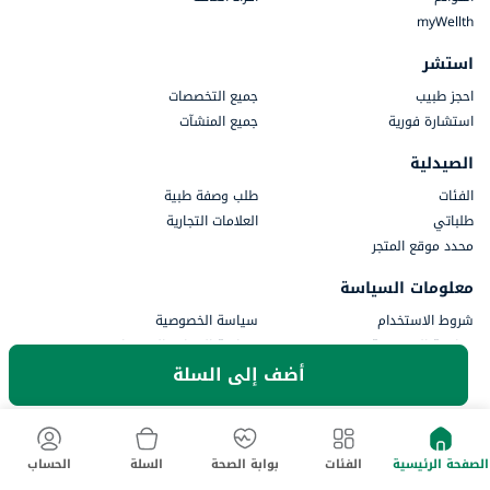
myWellth
استشر
احجز طبيب
جميع التخصصات
استشارة فورية
جميع المنشآت
الصيدلية
الفئات
طلب وصفة طبية
طلباتي
العلامات التجارية
محدد موقع المتجر
معلومات السياسة
شروط الاستخدام
سياسة الخصوصية
موافقة الخصوصية
سياسة الإرجاع والاسترداد
أضف إلى السلة
المدفوعات
جزء من أستر دي إم للرعاية الصحية
الصفحة الرئيسية
الفئات
بوابة الصحة
السلة
الحساب