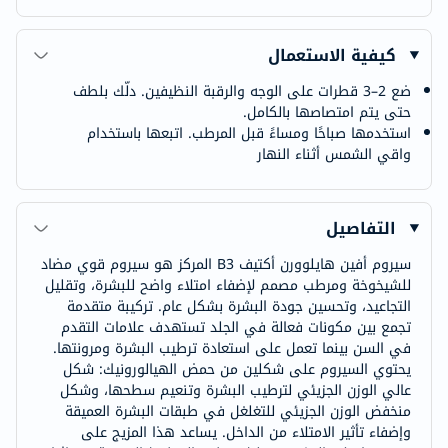
كيفية الاستعمال
ضع 2–3 قطرات على الوجه والرقبة النظيفين. دلّك بلطف
حتى يتم امتصاصها بالكامل.
استخدمها صباحًا ومساءً قبل المرطب. اتبعها باستخدام
واقي الشمس أثناء النهار
التفاصيل
سيروم أفين هايلوورن أكتيف B3 المركز هو سيروم قوي مضاد
للشيخوخة ومرطب مصمم لإضفاء امتلاء واضح للبشرة، وتقليل
التجاعيد، وتحسين جودة البشرة بشكل عام. تركيبة متقدمة
تجمع بين مكونات فعالة في الجلد تستهدف علامات التقدم
في السن بينما تعمل على استعادة ترطيب البشرة ومرونتها.
يحتوي السيروم على شكلين من حمض الهيالورونيك: شكل
عالي الوزن الجزيئي لترطيب البشرة وتنعيم سطحها، وشكل
منخفض الوزن الجزيئي للتغلغل في طبقات البشرة العميقة
وإضفاء تأثير الامتلاء من الداخل. يساعد هذا المزيج على