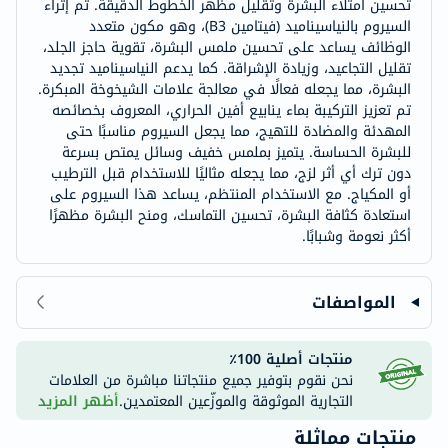
تحسين امتلاء البشرة وتقليل مظهر الخطوط الدقيقة. تم إثراء
السيروم بالنياسيناميد (فيتامين B3)، وهو مكون متعدد
الوظائف يساعد على تحسين ملمس البشرة، تقوية حاجز الجلد،
تقليل التجاعيد، وزيادة الإشراقة. كما يدعم النياسيناميد تجديد
البشرة، مما يجعله فعالًا في معالجة علامات الشيخوخة المبكرة.
تم تعزيز التركيبة بماء ينابيع أفين الحراري، المعروف بخصائصه
المهدئة والمضادة للتهيج، مما يجعل السيروم مناسبًا حتى
للبشرة الحساسة. يتميز بملمس خفيف وسائل يمتص بسرعة
دون ترك أي أثر لزج، مما يجعله مثاليًا للاستخدام قبل الترطيب
أو المكياج. مع الاستخدام المنتظم، يساعد هذا السيروم على
استعادة كثافة البشرة، تحسين التماسك، ومنح البشرة مظهرًا
أكثر نعومة وشبابًا.
المواصفات
منتجات أصلية 100٪
نحن نقوم بتوفير جميع منتجاتنا مباشرة من العلامات
التجارية الموثوقة والموزّعين المعتمدين.
أظهر المزيد
منتجات مماثلة