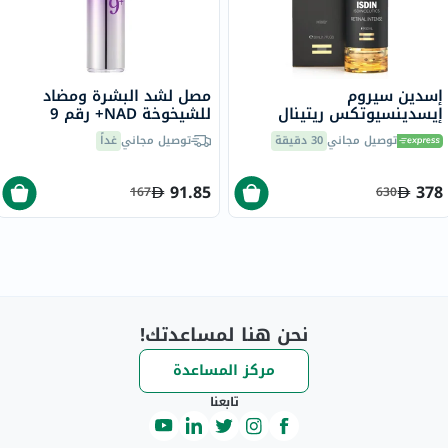
إسدين سيروم
مصل لشد البشرة ومضاد
إيسدينسيوتكس ريتينال
للشيخوخة NAD+ رقم 9
إنتنس الليلي المضاد للتجاعيد
نومبوزين
توصيل مجاني
30 دقيقة
توصيل مجاني
غداً
50 مل
91.85
378
167
630
نحن هنا لمساعدتك!
مركز المساعدة
تابعنا