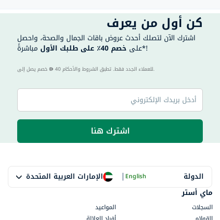
كن أول من يعرف
اشترك الآن لتصلك أحدث عروض باقات الجمال والصحة، واحصل
مباشرةً*!
على
خصم 40٪ على طلبك الأول
40 للعملاء الجدد فقط. تطبق الشروط والأحكام.
خصم يصل إلى
اشترك هنا
|
الإمارات العربية المتحدة
الدولة
English
ماي أستر
السجلات
المواعيد
القوائم
أفراد العائلة