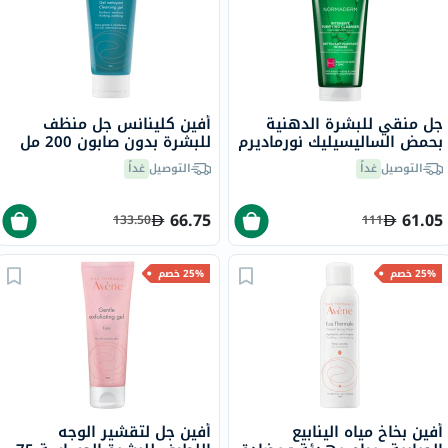
جل منقي للبشرة الدهنية
أفين كلينانس جل منظف
بحمض الساليسيليك نورماديرم
للبشرة بدون صابون 200 مل
فيتوسوليوشن فيشي، 200
التوصيل
غداً
التوصيل
غداً
مل
66.75
61.05
133.50
111
25% خصم
25% خصم
أفين بخاخ مياه الينابيع
أفين جل لتقشير الوجه