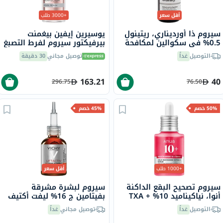
أقل سعر
+3000 طلب
سيروم ذا أورديناري، ريتينول
يوسيرين إيفين بيغمنت
0.5% في سكوالين لمكافحة
بيرفيكتور سيروم لفرط التصبغ
علامات التقدم في السن، 30
المزدوج 30 مل
التوصيل
غداً
توصيل مجاني
30 دقيقة
مل
163.21
40
296.75
76.50
50% خصم
45% خصم
+1000 طلب
أقل سعر
سيروم تصحيح البقع الداكنة
سيروم لبشرة مشرقة
أنوا، نياكيناميد 10% + TXA
بفيتامين ج 16% ليفت أكتيف
4%، 30 مل
فيشي، 20 مل
التوصيل
غداً
توصيل مجاني
غداً