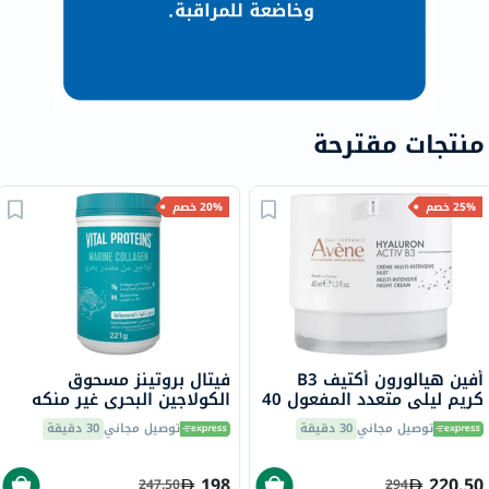
منتجات مقترحة
25% خصم
20% خصم
أفين هيالورون أكتيف B3
فيتال بروتينز مسحوق
كريم ليلي متعدد المفعول 40
الكولاجين البحري غير منكه
مل
للشعر والبشرة والأظافر 221
توصيل مجاني
30 دقيقة
توصيل مجاني
30 دقيقة
جرام
198
220.50
247.50
294