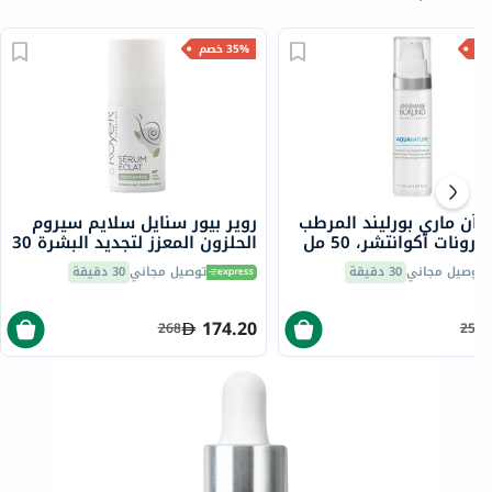
35% خصم
 آن ماري بورليند المرطب
روير بيور سنايل سلايم سيروم
ورونات أكوانتشر، 50 مل
الحلزون المعزز لتجديد البشرة 30
مل
توصيل مجاني
30 دقيقة
توصيل مجاني
30 دقيقة
174.20
268
255