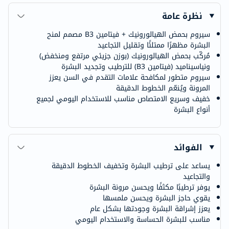
نظرة عامة
سيروم بحمض الهيالورونيك + فيتامين B3 مصمم لمنح
البشرة مظهرًا ممتلئًا وتقليل التجاعيد
مُركّب بحمض الهيالورونيك (بوزن جزيئي مرتفع ومنخفض)
ونياسيناميد (فيتامين B3) للترطيب وتجديد البشرة
سيروم متطور لمكافحة علامات التقدم في السن يعزز
المرونة ويُنعّم الخطوط الدقيقة
خفيف وسريع الامتصاص مناسب للاستخدام اليومي لجميع
أنواع البشرة
الفوائد
يساعد على ترطيب البشرة وتخفيف الخطوط الدقيقة
والتجاعيد
يوفر ترطيبًا مكثفًا ويحسن مرونة البشرة
يقوي حاجز البشرة ويحسن ملمسها
يعزز إشراقة البشرة وجودتها بشكل عام
مناسب للبشرة الحساسة والاستخدام اليومي