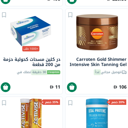
+1000 طلب
Carroten Gold Shimmer
در كلين مسحات كحولية حزمة
Intensive Skin Tanning Gel
من 200 قطعة
150ml
توصيل مجاني
غداً
30 دقيقة
تصلك في
11
106
20% خصم
35% خصم