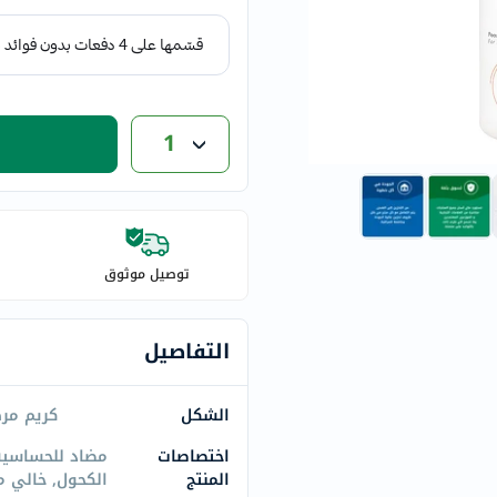
eucerin
vitabiotics
bioderma
vichy
1
now
acm
dymatize
isdin
priorin
توصيل موثوق
medicube
country-
التفاصيل
life
blueberry-
naturals
الشكل
كريم مر
bepanthen
اختصاصات
مضاد للحساسية
21st-
المنتج
الكحول, خالي م