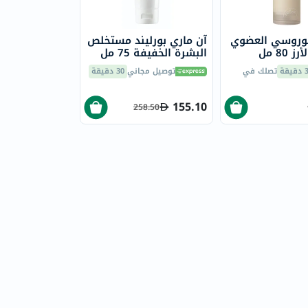
روسي العضوي
آن ماري بورليند مستخلص
 80 مل
البشرة الخفيفة 75 مل
يقة
تصلك في
توصيل مجاني
30 دقيقة
155.10
258.50