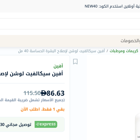
Site
الخصومات
Navigation
كريمات ومرطبات
/
أفين سيكالفيت لوشن لإصلاح البشرة الحساسة 40 مل
الصيدلية
أفين
أفين سيكالفيت لوشن لإصلاح 
الماركات
NDL
86.63
115.50
Humantara
(
جميع الأسعار تشمل ضريبة القيمة ال
carroten
بقي 1 فقط، اطلب الآن
betadine
La
توصيل مجاني 30 دقيقة
Roche
Posay