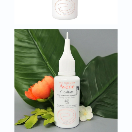
البروستاتا
الفيتامينات
مالتي
فيتامين
فيتامين
أ
فيتامين
ب
فيتامين
ج
فيتامين
د
فيتامين
هـ
المعادن
المغنيسيوم
الحديد