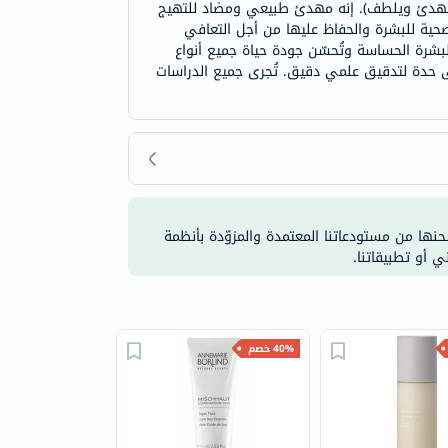
قوي يهدئ ويلطف). إنه مهدئ طبيعي ومضاد للتهيج
صحية للبشرة والحفاظ عليها من أجل التعافي
تُعنى أفين بالبشرة الحساسة وتُحسّن جودة حياة جميع أنواع
ى حدة لتدقيق علمي دقيق. تُجرى جميع الدراسات
شحنها من مستودعاتنا المعتمدة والمزوّدة بأنظمة
ي أو تطبيقاتنا.
40% خصم