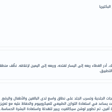
doppelherz
لبكتيريا
NMN
dessert-
essence
Biochem
SVR
skinceuticals
feel
true-
. أدر الغطاء ربعه إلى اليسار لفتحه، وربعه إلى اليمين لإغلاقه. نظّف منطقة
honey
لتطبيق.
الصحة
والمكملات
أساسيات
العناية
جات الجلدية وتسرب الجلد على نطاق واسع لدى البالغين والأطفال والرضع.
الصحية
يساعد في استعادة التوازن الطبيعي للميكروبيوم والحفاظ عليه مع تعزيز ب
باقة
رية أفين، تم تطوير لوشن سيكالفيت ريبير لتهدئة واستعادة البشرة الحساسة