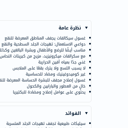
نظرة عامة
غسول سيكالفات يجفف المناطق المعرضة للنقع
دواعي الاستعمال: تهيجات الجلد السطحية والنقع
مناسب أيضًا للرضع والأطفال وبشرة البالغين وكذلك
مع سكرالفات ميكرونيزيد، مزيج من كبريتات النحاس 
غني جدًا بمياه أفين الحرارية
لا يسبب اللسع ولا يترك بقعًا على الملابس
غير كوميدوغينيك ومضاد للحساسية
غسول إصلاح مجفف للبشرة الحساسة المعرضة للنق
خالٍ من العطور والبارابين والكحول
يحتوي على عوامل إصلاح ومضادة للبكتيريا
الفوائد
سيليكات طبيعية تجفف تهيجات الجلد المتسربة