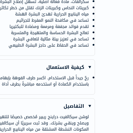
سكرالفات، مادة فعالة أصلية، تسهل إصلاح البشرة
كبريتات النحاس وكبريتات الزنك تقلل من خطر تكاثر ا
مياه الينابيع الحرارية تهدئ البشرة الهشة
تساعد في مكافحة النمو المفرط للجراثيم
تقدم فوائد مجففة ومرممة ومضادة للبكتيريا
تعالج البشرة الحساسة والمتهيجة والمتسربة
تساعد في تعزيز بيئة مثالية لتعافي البشرة
تساعد في الحفاظ على حاجز البشرة الطبيعي
كيفية الاستعمال
رجّ جيداً قبل الاستخدام. اكسر طرف الفوهة بإبهامك
باستخدام الكمادة أو استخدمه مباشرةً بطرف أداة ا
التفاصيل
لوشن سيكالفيت دراينج ريبير مُخصص خصيصًا للتهي
ويصلح وينقي بشرتك. وقد ثبت سريريًا أن سيكالفيت 
المكونات النشطة المشتقة من مياه الينابيع الحرا