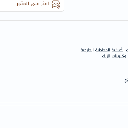
اعثر على المتجر
anua
theordinary
neocell
K18
uriage
planet-
 الأغشية المخاطية الخارجية
paleo
وكبريتات الزنك
egoqv
optimumnutrition
olaplex
ع
solaray
cosrx
vitalproteins
optibac
OMRON
fino
Goongbe