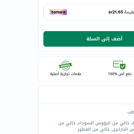
أضف إلى السلة
دفع آمن %100
علامات تجارية أصلية
طب
, خالي من الرؤوس السوداء, خالي من
ن البارابين, خالي من العطور