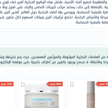
خسارة
والمتهيجة لجميع أفراد الأسرة. بفضل مياه الينابيع الحرارية أفين (ماء 
ية. بالإضافة إلى ذلك، يساعد مركب كبريتات النحاس والزنك على تعزيز بيئة 
الوزن
ين بخبرة تزيد عن 275 عامًا في العناية بالبشرة الحساسة، ويوصي بها أطباء الجلدية حول العالم. 
فحص
صيدلة والأمراض الجلدية. تخضع تركيبات أفين وبيانات السموم لكل مكون عل
صحي
اية بالبشرة الحساسة.
روتيني
باقة
القلب
الصحي
Original
ة من العلامات التجارية الموثوقة والموزّعين المعتمدين. حيث يتم تخزينها و
IV
ودة والأصالة، لا نسمح بوجود بائعين من أطراف خارجية على موقعنا الإلكترون
اختبار
التحسس
الغذائي
خصم
40% خصم
35% خصم
الحالة
الصحية
البشرة
والشعر