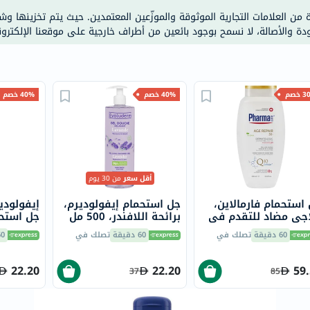
خسارة
ة من العلامات التجارية الموثوقة والموزّعين المعتمدين. حيث يتم تخزينها و
الوزن
ودة والأصالة، لا نسمح بوجود بائعين من أطراف خارجية على موقعنا الإلكترون
فحص
صحي
روتيني
خصم
40% خصم
40% خصم
باقة
القلب
الصحي
Original
IV
أقل سعر
من 30 يوم
اختبار
استحمام فارمالاين،
جل استحمام إيفولوديرم،
إيفولودي
التحسس
جي مضاد للتقدم في
برائحة اللافندر، 500 مل
السن بخلاصة Q10، 500
17300
الغذائي
60 دقيقة
تصلك في
60 دقيقة
تصلك في
60 دق
الحالة
الصحية
22.20
22.20
59
37
85
البشرة
والشعر