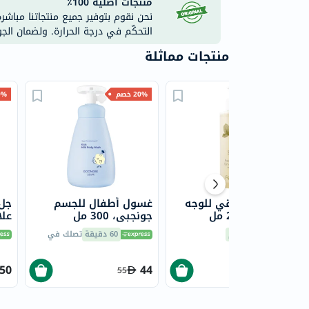
منتجات أصلية 100٪
نحن نقوم بتوفير جميع منتجاتنا مباشر
التحكّم في درجة الحرارة. ولضمان الج
منتجات مماثلة
35% خصم
20% خصم
30% 
غسول جل منقي للوجه
غسول أطفال للجسم
جل 
فيل فري، 200 مل
جونجبي، 300 مل
علا
التوصيل
اليوم
60 دقيقة
تصلك في
مل
.50
44
29.90
55
46