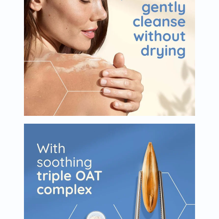
البروستاتا
الفيتامينات
مالتي
فيتامين
فيتامين
أ
فيتامين
ب
فيتامين
ج
فيتامين
د
فيتامين
هـ
المعادن
المغنيسيوم
الحديد