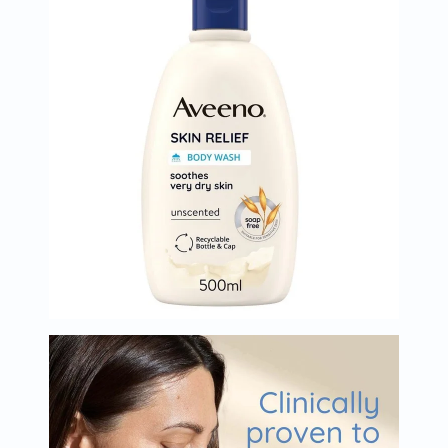
العظام
والمفاصل
المخ
والذاكرة
صحة
القلب
دعم
مرضى
السكري
دعم
الكلى
والمسالك
البولية
دعم
الكبد
صحة