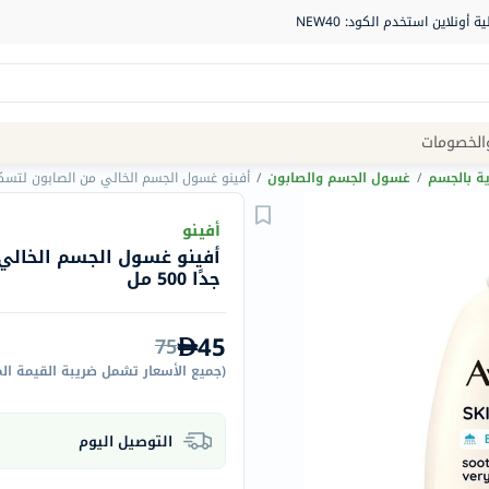
Site
الخصومات
Navigation
ية بالجسم
/
غسول الجسم والصابون
/
أفينو غسول الجسم الخالي من الصابون لتسكين الب
الصيدلية
أفينو
أفينو غسول الجسم الخالي 
الماركات
جدًا 500 مل
NDL
Humantara
45
75
carroten
(
جميع الأسعار تشمل ضريبة القيمة ال
betadine
La
التوصيل اليوم
Roche
Posay