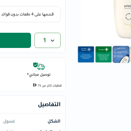
eucerin
vitabiotics
bioderma
vichy
now
1
acm
dymatize
isdin
priorin
توصيل مجاني*
medicube
country-
للطلبات اكتر من
75
life
blueberry-
التفاصيل
naturals
bepanthen
الشكل
غسول
21st-