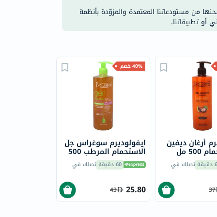
شحنها من مستودعاتنا المعتمدة والمزوّدة بأنظمة
ي أو تطبيقاتنا.
40% خصم
رم أرغان ديفين
إيفولوديرم سوغراس جل
جل استحمام 500 مل
الاستحمام المرطب 500
مل 14239
يقة
تصلك في
60 دقيقة
تصلك في
25.80
43
37