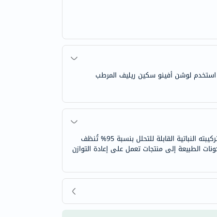
 استخدم لوشن أفينو سكين ريليف المرطب
يُذيب جل الإستحمام أفينو سكين ريليف الفاخر الأوساخ والشوائب بخبرة ويُخفف أي شعور بالتهيج ليترك البشرة ناعمة ومريحة. تركيبته النباتية القابلة للتحلل بنسبة 95% تُنظف
كونات الطبيعة إلى منتجات تعمل على إعادة التوازن