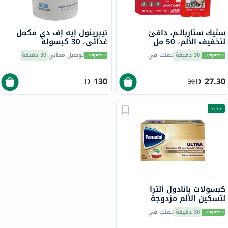
ستيك ستاربالـم، دافئ
نيبرينول إيه إف دي مكمل
لتخفيف الألم، 50 مل
غذائي، 30 كبسولة
30 دقيقة
تصلك في
توصيل مجاني
30 دقيقة
130
27.30
39
جديد
كبسولات بانادول ألترا
لتسكين الألم مزدوجة
المفعول - 20 كبسولة
30 دقيقة
تصلك في