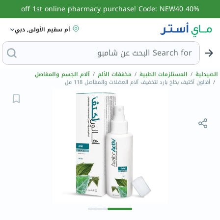
40% off 1st online pharmacy purchase! Code: NEW40
أم سقيم الأولى, دبي
Search for
الصيدلية
/
المستلزمات الطبية
/
مخففات الألم
/
آلام الجسم والمفاصل
/
أفالون أكتيف بخاخ بارد لتخفيف آلام العضلات والمفاصل 118 مل