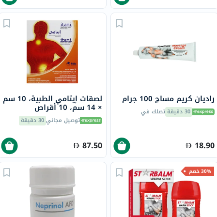
راديان كريم مساج 100 جرام
لصقات إيتامي الطبية، 10 سم
× 14 سم، 10 أقراص
30 دقيقة
تصلك في
توصيل مجاني
30 دقيقة
87.50
18.90
30% خصم