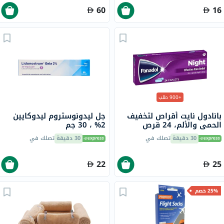
60
16
+900 طلب
بانادول نايت أقراص لتخفيف
جل ليدونوستروم ليدوكايين
الحمى والألم، 24 قرص
2% ، 30 جم
30 دقيقة
تصلك في
30 دقيقة
تصلك في
22
25
25% خصم