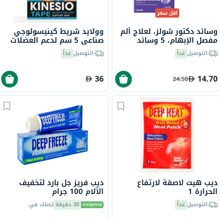
أقل سعر
وسائد دكتور شولز، لعلاج ألم
وولايد شريط كينيسولوجي
مفصل الإبهام، 5 وسائد
صناعي 5 سم لدعم العضلات
والمفاصل - ألوان متنوعة،
التوصيل
غداً
التوصيل
غداً
حزمة من 1
36
14.70
24.50
ديب هيت لاصقة لارتفاع
ديب فريز جل بارد لتخفيف
الحرارة 1
الآلام 100 جرام
التوصيل
غداً
30 دقيقة
تصلك في