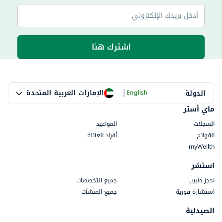
اشترك هنا
|
الإمارات العربية المتحدة
الدولة
English
ماي أستر
السجلات
المواعيد
القوائم
أفراد العائلة
myWellth
استشر
احجز طبيب
جميع التخصصات
استشارة فورية
جميع المنشآت
الصيدلية