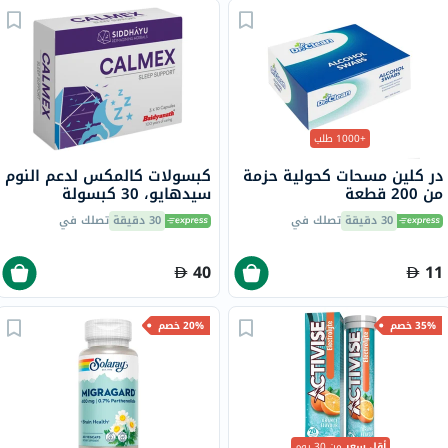
+1000 طلب
در كلين مسحات كحولية حزمة
كبسولات كالمكس لدعم النوم
من 200 قطعة
سيدهايو، 30 كبسولة
30 دقيقة
تصلك في
30 دقيقة
تصلك في
40
11
35% خصم
20% خصم
أقل سعر
من 30 يوم