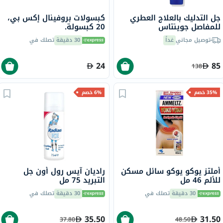
جل التدليك بالعلاج العطري
كبسولات بروفينال إكس بي،
للمفاصل جوينتاس
20 كبسولة.
فيتابيوتيكس - 2 × 75 مل
توصيل مجاني
غداً
30 دقيقة
تصلك في
24
85
138
35% خصم
6% خصم
أملتز يوكو يوكو سائل مسكن
راديان آيس رول أون جل
للألم 46 مل
التبريد 75 مل
30 دقيقة
تصلك في
30 دقيقة
تصلك في
35.50
31.50
37.80
48.50