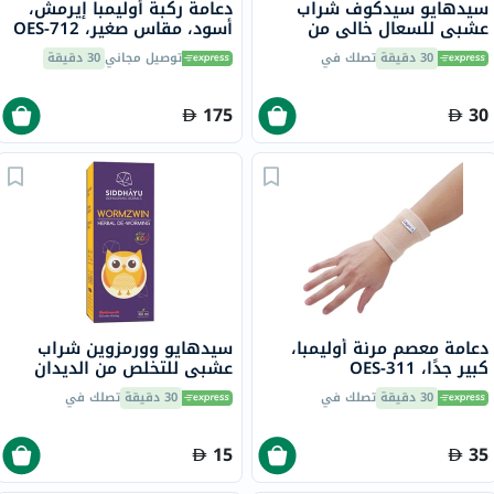
سيدهايو سيدكوف شراب
دعامة ركبة أوليمبا إيرمش،
عشبي للسعال خالي من
أسود، مقاس صغير، OES-712
الكحول مع العسل، 100 مل
30 دقيقة
تصلك في
توصيل مجاني
30 دقيقة
175
30
دعامة معصم مرنة أوليمبا،
سيدهايو وورمزوين شراب
كبير جدًا، OES-311
عشبي للتخلص من الديدان
بنكهة الفاكهة للأطفال 150
30 دقيقة
تصلك في
30 دقيقة
تصلك في
مل
15
35