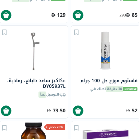
129
85
293
فاستوم موزع جل 100 جرام
عكاكيز ساعد دايانغ، رمادية،
DY05937L
30 دقيقة
تصلك في
التوصيل
غداً
73.50
52
20% خصم