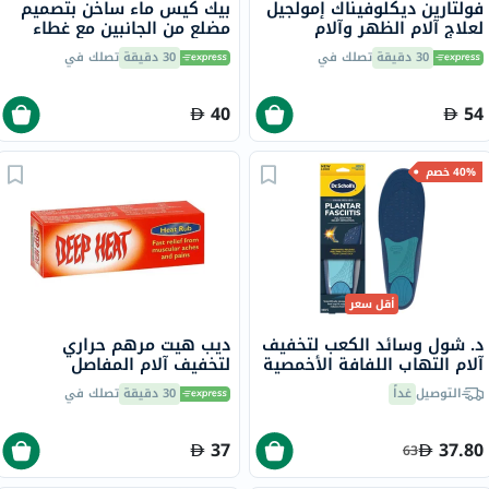
فولتارين ديكلوفيناك إمولجيل
بيك كيس ماء ساخن بتصميم
لعلاج آلام الظهر وآلام
مضلع من الجانبين مع غطاء
العضلات بدون فوضى حزمة
30 دقيقة
تصلك في
30 دقيقة
تصلك في
100 جرام
40
54
40% خصم
أقل سعر
د. شول وسائد الكعب لتخفيف
ديب هيت مرهم حراري
آلام التهاب اللفافة الأخمصية
لتخفيف آلام المفاصل
طوال اليوم، مقاس 8-13
والعضلات 100 جرام
التوصيل
غداً
30 دقيقة
تصلك في
للرجال، 1 زوج
37
37.80
63