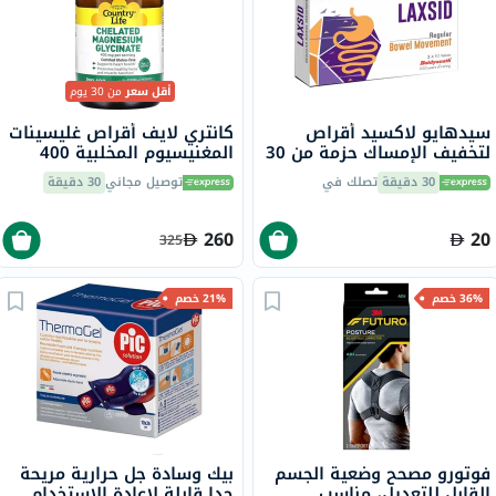
أقل سعر
من 30 يوم
سيدهايو لاكسيد أقراص
كانتري لايف أقراص غليسينات
لتخفيف الإمساك حزمة من 30
المغنيسيوم المخلبية 400
ملجم لصحة العظام والعضلات،
30 دقيقة
تصلك في
توصيل مجاني
30 دقيقة
حزمة من 180
260
20
325
36% خصم
21% خصم
فوتورو مصحح وضعية الجسم
بيك وسادة جل حرارية مريحة
القابل للتعديل، مناسب
جدا قابلة لإعادة الاستخدام