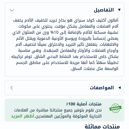
التفاصيل
أفالون أكتيف كولد سبراي هو بخاخ تبريد لتخفيف الآلام يخفف
آلام العضلات والمفاصل بشكل مؤقت. يحتوي على مكونات
عشبية مسكنة للآلام بالإضافة إلى 10% وزن من المنثول الذي
يعطي إحساساً بالبرودة ويوسع الأوعية الدموية ويقلل الألم
والالتهابات. يتغلغل تأثير التبريد والاختراق عميقًا لتخفيف آلام
وأوجاع العضلات والأوتار والمفاصل المجهدة. وهي مناسبة
بشكل خاص للاستخدام بعد النشاط البدني الشاق. توفر تركيبته
تطبيقًا سهلاً كما أنها مريحة للاستخدام على مناطق الجسم
الواسعة مثل عضلات الساق.
المواصفات
منتجات أصلية 100٪
نحن نقوم بتوفير جميع منتجاتنا مباشرة من العلامات
التجارية الموثوقة والموزّعين المعتمدين.
أظهر المزيد
منتجات مماثلة