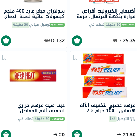
أكتيفايز إلكتروليت أقراص
سولاراي ميغراغارد 400 ملجم
فوارة بنكهة البرتقال، حزمة
كبسولات نباتية لصحة الدماغ،
من 20
حزمة من 60 كبسولة
30 دقيقة
تصلك في
توصيل مجاني
30 دقيقة
132
25.35
165
39
مرهم عشبي لتخفيف الألم
ديب هيت مرهم حراري
هيماني - 100 جرام × 2
لتخفيف آلام المفاصل
والعضلات 35 جرام
التوصيل
غداً
30 دقيقة
تصلك في
20
21.50