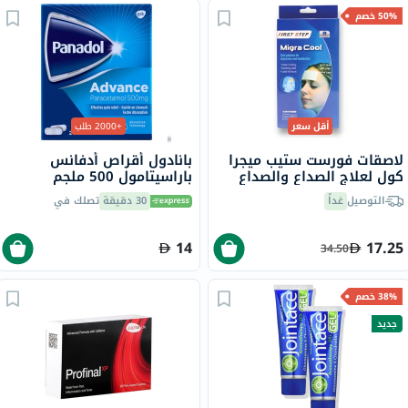
50% خصم
أقل سعر
+2000 طلب
لاصقات فورست ستيب ميجرا
بانادول أقراص أدفانس
كول لعلاج الصداع والصداع
باراسيتامول 500 ملجم
النصفي، 4 لاصقات
لتخفيف الحمى والألم، 24
التوصيل
غداً
30 دقيقة
تصلك في
قرص
14
17.25
34.50
38% خصم
جديد