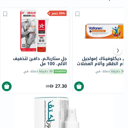
30% خصم
ين ديكلوفيناك إمولجيل
جل ستاربالـم، دافئ لتخفيف
آلام الظهر وآلام العضلات
الألم، 100 مل
ضى حزمة 100 جرام
30 دقيقة
تصلك في
30 دقيقة
تصلك في
27.30
39