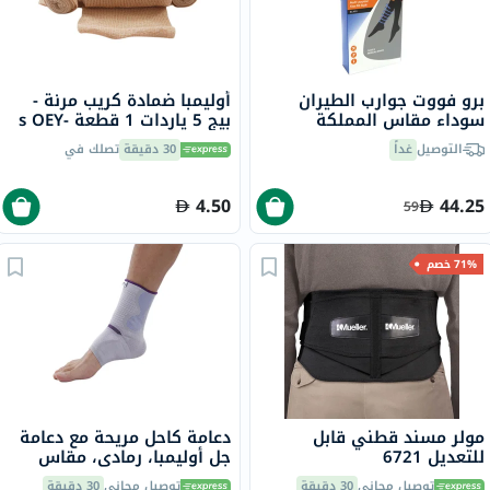
برو فووت جوارب الطيران
أوليمبا ضمادة كريب مرنة -
سوداء مقاس المملكة
بيج 5 ياردات 1 قطعة s OEY-
المتحدة 8-11، زوج واحد
111-4
التوصيل
غداً
30 دقيقة
تصلك في
P72002/2
4.50
44.25
59
71% خصم
مولر مسند قطني قابل
دعامة كاحل مريحة مع دعامة
للتعديل 6721
جل أوليمبا، رمادي، مقاس
صغير، OFS-911
توصيل مجاني
30 دقيقة
توصيل مجاني
30 دقيقة