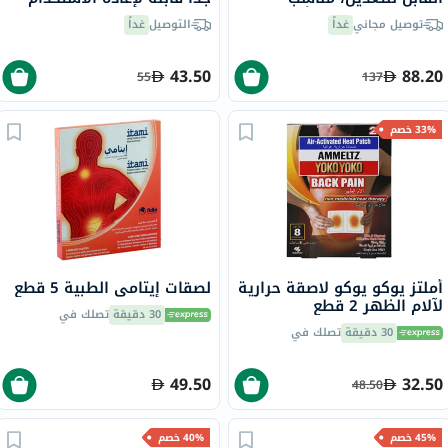
للرجال/النساء، لون أسود،
بارد/ساخن 10*26 سم حزمة
توصيل مجاني
غداً
التوصيل
غداً
مقاس واحد، حزمه من 1
من 1
43.50
88.20
55
137
33% خصم
أملتز يوكو يوكو لاصقة حرارية
لصقات إيتامي الطبية 5 قطع
لآلام الظهر 2 قطع
30 دقيقة
تصلك في
30 دقيقة
تصلك في
49.50
32.50
48.50
45% خصم
40% خصم