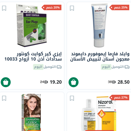
25% خصم
20% خصم
وايلد فارما إيموفورم دايموند
إيزي كير كوايت كونتور
معجون أسنان لتبييض الأسنان
سدادات أذن 10 أزواج 10033
75 مل
التوصيل
اليوم
التوصيل
اليوم
19.20
28.50
24
38
27% خصم