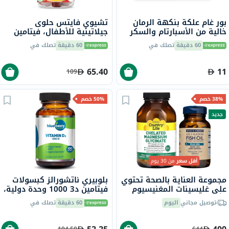
بور غام علكة بنكهة الرمان
تشيوي فايتس حلوى
خالية من الأسبارتام والسكر
جيلاتينية للأطفال، فيتامين
مع إكسيليتول، 9 قطع
D3 ـ 400 وحدة دولية، 60
60 دقيقة
تصلك في
60 دقيقة
تصلك في
قطعة
65.40
11
109
38% خصم
50% خصم
جديد
أقل سعر
من 30 يوم
مجموعة العناية بالصحة تحتوي
بلوبيري ناتشورالز كبسولات
على غليسينات المغنيسيوم
فيتامين د3 1000 وحدة دولية،
وأوميغا 3
100 قطعة
توصيل مجاني
اليوم
60 دقيقة
تصلك في