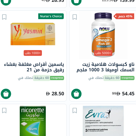
26.95
139.99
49
225.50
45% خصم
Nurse's Choice
+5000 طلب
+1000 طلب
ناو كبسولات هلامية زيت
ياسمين أقراص مغلفة بغشاء
السمك أوميغا 3 1000 ملجم
رقيق حزمة من 21
180 EPA / 120 DHA حزمة من
60 دقيقة
تصلك في
60 دقيقة
تصلك في
100
28.50
54.45
99