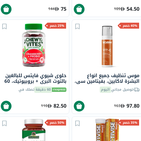
75
54.50
144
109
40% خصم
25% خصم
موس تنظيف جميع انواع
حلوى شيوي فايتس للبالغين
البشرة لاكابين، بفيتامين سي،
بالتوت البري + بروبيوتيك، 60
150 مل
قطعة
توصيل مجاني
اليوم
60 دقيقة
تصلك في
82.50
97.80
110
163
35% خصم
50% خصم