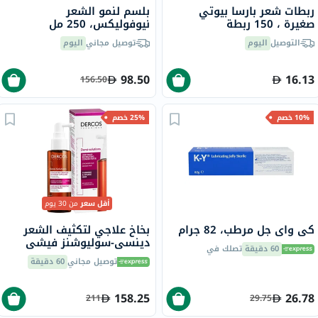
ربطات شعر بارسا بيوتي
بلسم لنمو الشعر
صغيرة ، 150 ربطة
نيوفوليكس، 250 مل
التوصيل
اليوم
توصيل مجاني
اليوم
98.50
16.13
156.50
10% خصم
25% خصم
أقل سعر
من 30 يوم
كي واي جل مرطب، 82 جرام
بخاخ علاجي لتكثيف الشعر
دينسي-سوليوشنز فيشي
60 دقيقة
تصلك في
ديركوس، 100 مل
توصيل مجاني
60 دقيقة
158.25
26.78
211
29.75