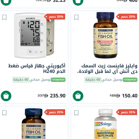
52.25
400
104.50
644
20% خصم
30% خصم
وايليز فاينست زيت السمك
أكيوريتي جهاز قياس ضغط
دي أتش أي لما قبل الولادة،
الدم H240
حزمة 60
توصيل مجاني
60 دقيقة
توصيل مجاني
60 دقيقة
235.90
150.40
337
188
35% خصم
20% خصم