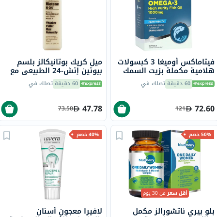
فيتاماكس أوميغا 3 كبسولات
ميل كريك بوتانيكالز بلسم
هلامية مكملة بزيت السمك
بيوتين إتش-24 الطبيعي مع
1000 ملجم حزمة من 60
البيوتين المرحلة الثانية 250
60 دقيقة
تصلك في
60 دقيقة
تصلك في
مل
47.78
72.60
73.50
121
50% خصم
40% خصم
أقل سعر
من 30 يوم
بلو بيري ناتشورالز مكمل
لافيرا معجون أسنان