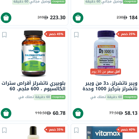
توصيل مجاني
60 دقيقة
توصيل مجاني
60 دقيقة
من حمض إيكوسابنتينويك
حزمة من 60
223.30
184
319
230
25% خصم
45% خصم
أقل سعر
من 30 يوم
ويبر ناتشرلز، د3 من ويبر
بلوبيري ناتشرلز أقراص سترات
ناتشرلز بتركيز 1000 وحدة
الكالسيوم ، 600 ملجم، 60
دولية لتعزيز صحة المناعة،
قرص، B0234
60 دقيقة
تصلك في
60 دقيقة
تصلك في
حزمة من 1
60.78
58.13
110.50
77.50
40% خصم
35% خصم