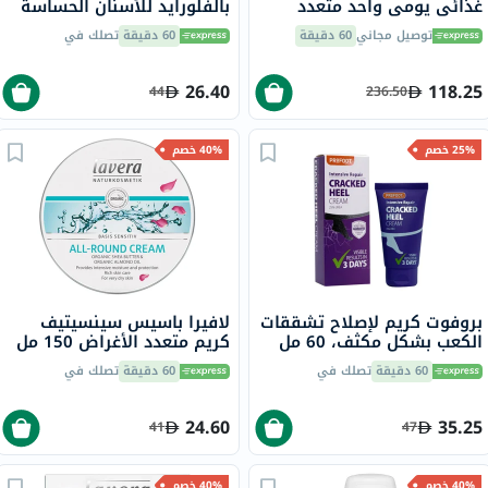
غذائي يومي واحد متعدد
بالفلورايد للأسنان الحساسة
الفيتامينات والمعادن للنساء،
والمُرممة، 75 مل
توصيل مجاني
60 دقيقة
60 دقيقة
تصلك في
حزمة من 60 قرص
26.40
118.25
44
236.50
25% خصم
40% خصم
بروفوت كريم لإصلاح تشققات
لافيرا باسيس سينسيتيف
الكعب بشكل مكثف، 60 مل
كريم متعدد الأغراض 150 مل
60 دقيقة
تصلك في
60 دقيقة
تصلك في
24.60
35.25
41
47
40% خصم
40% خصم