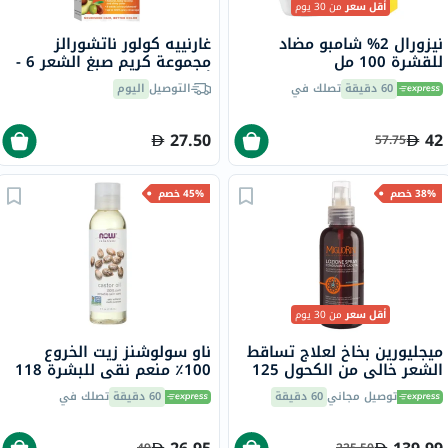
أقل سعر
من 30 يوم
نيزورال 2% شامبو مضاد
غارنييه كولور ناتشورالز
للقشرة 100 مل
مجموعة كريم صبغ الشعر 6 -
أشقر داكن
60 دقيقة
تصلك في
التوصيل
اليوم
27.50
42
57.75
38% خصم
45% خصم
أقل سعر
من 30 يوم
ميجليورين بخاخ لعلاج تساقط
ناو سولوشنز زيت الخروع
الشعر خالي من الكحول 125
100٪ منعم نقي للبشرة 118
مل
مل
توصيل مجاني
60 دقيقة
60 دقيقة
تصلك في