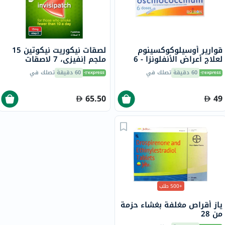
قوارير أوسيلوكوكسينوم
لصقات نيكوريت نيكوتين 15
لعلاج أعراض الأنفلونزا - 6
ملجم إنفيزي، 7 لاصقات
قوارير
60 دقيقة
تصلك في
60 دقيقة
تصلك في
65.50
49
+500 طلب
ياز أقراص مغلفة بغشاء حزمة
من 28