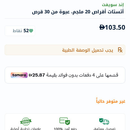
إند سويفت
أتستات أقراص 20 ملجم، عبوة من 30 قرص
103.50
52
نقاط
يجب تحميل الوصفة الطبية
غير متوفر حالياًً
توصيل موثوق
دفع آمن %100
علامات تجارية أصلية