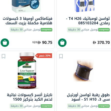
ثواسن لومباتيك T4 H26 -
فيتاماكس أوميغا 3 كبسولات
رمادي 085103204
هلامية مكملة بزيت السمك
1000 ملجم حزمة من 60
توصيل مجاني
30 دقيقة
توصيل مجاني
30 دقيقة
90.75
370.70
121
20% خصم
طوق رقبة ثواسن أورتيـل
نايترز أنسر كبسولات نباتية
سي 3، S1 H10 - أسود
لدعم الكبد بتركيز 1500
ملجمم مع سيليمارين حزمة
توصيل مجاني
30 دقيقة
توصيل مجاني
30 دقيقة
من 90 كبسولة