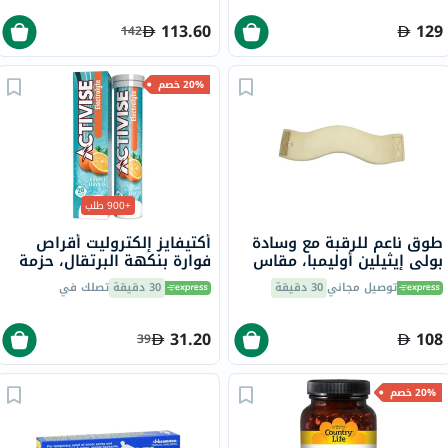
113.60
129
142
20% خصم
+900 طلب
طوق ناعم للرقبة مع وسادة
أكتيفايز إلكتروليت أقراص
بولي إيثيلين أوليمبا، مقاس
فوارة بنكهة البرتقال، حزمة
كبير جدًا، OOH-012
من 20
توصيل مجاني
30 دقيقة
30 دقيقة
تصلك في
31.20
108
39
20% خصم