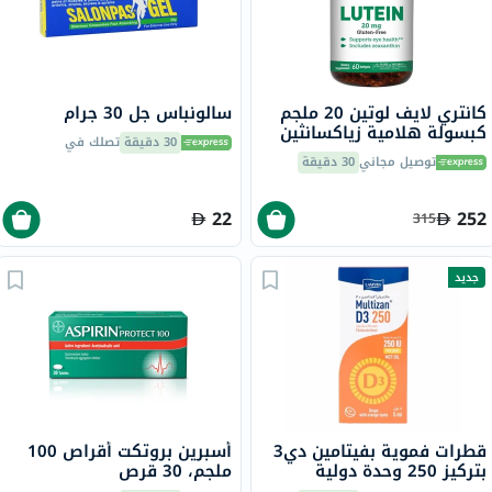
كانتري لايف لوتين 20 ملجم
سالونباس جل 30 جرام
كبسولة هلامية زياكسانثين
30 دقيقة
تصلك في
لصحة العين حزمة من 60
توصيل مجاني
30 دقيقة
22
252
315
جديد
قطرات فموية بفيتامين دي3
أسبرين بروتكت أقراص 100
بتركيز 250 وحدة دولية
ملجم، 30 قرص
مولتيزان، بنكهة البرتقال - 5