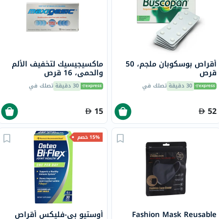
أقراص بوسكوبان ملجم، 50
ماكسيجيسيك لتخفيف الألم
قرص
والحمى، 16 قرص
30 دقيقة
تصلك في
30 دقيقة
تصلك في
15
52
15% خصم
Fashion Mask Reusable
أوستيو بي-فليكس أقراص