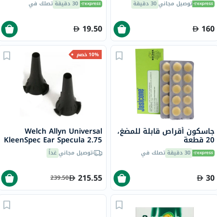
توصيل مجاني
30 دقيقة
30 دقيقة
تصلك في
مل
19.50
160
10% خصم
جاسكون أقراص قابلة للمضغ،
Welch Allyn Universal
20 قطعة
KleenSpec Ear Specula 2.75
mm
30 دقيقة
تصلك في
توصيل مجاني
غداً
215.55
30
239.50