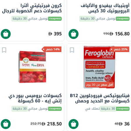
أوبتيباك بيفيدو والألياف
كرون فيرتيليتي ألترا
البروبيوتيك 30 كيس
كبسولات دعم الخصوبة للرجال
60 كبسولة
توصيل مجاني
30 دقيقة
توصيل مجاني
30 دقيقة
395
156.80
196
25% خصم
14% خصم
أقل سعر
من 30 يوم
فيتابيوتيكس فيروجلوبين B12
كبسولات بروميس بيور دي
كبسولات مع الحديد وحمض
إتش إيه - 60 كبسولة
الفوليك وفيتامين B12
30 دقيقة
تصلك في
توصيل مجاني
30 دقيقة
لمحاربة التعب، 30 كبسولة
218.50
36
252.75
48