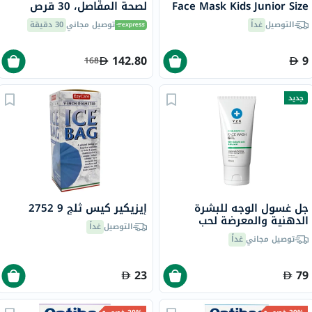
Face Mask Kids Junior Size
لصحة المفاصل، 30 قرص
ILS005
التوصيل
غداً
توصيل مجاني
30 دقيقة
142.80
9
168
جديد
جل غسول الوجه للبشرة
إيزيكير كيس ثلج 9 2752
الدهنية والمعرضة لحب
التوصيل
غداً
الشباب في زد كيه - 150 مل
توصيل مجاني
غداً
23
79