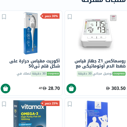
30% خصم
روسماكس Z1 جهاز قياس
أكوريت مقياس حرارة على
ضغط الدم أوتوماتيكي مع
شكل قلم تي50
منفذ USB تايب سي للشحن
توصيل مجاني
30 دقيقة
30 دقيقة
تصلك في
28.70
303.50
41
25% خصم