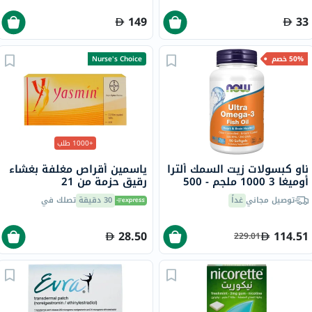
149
33
50% خصم
Nurse's Choice
+1000 طلب
ناو كبسولات زيت السمك ألترا
ياسمين أقراص مغلفة بغشاء
أوميغا 3 1000 ملجم - 500
رقيق حزمة من 21
ملجم من حمض
توصيل مجاني
غداً
30 دقيقة
تصلك في
إيكوسابنتينويك + 250 ملجم
من حمض
الدوكوساهيكسانويك، حزمة
28.50
114.51
229.01
من 90