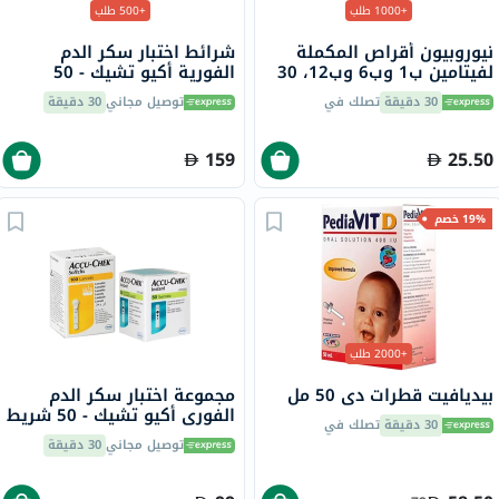
+1000 طلب
+500 طلب
نيوروبيون أقراص المكملة
شرائط اختبار سكر الدم
لفيتامين ب1 وب6 وب12، 30
الفورية أكيو تشيك - 50
قرص
شريط × 2
30 دقيقة
تصلك في
توصيل مجاني
30 دقيقة
159
25.50
19% خصم
+2000 طلب
بيديافيت قطرات دي 50 مل
مجموعة اختبار سكر الدم
الفوري أكيو تشيك - 50 شريط
30 دقيقة
تصلك في
+ 100 إبرة وخز
توصيل مجاني
30 دقيقة