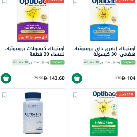
20% خصم
20% خصم
أقل سعر
من 30 يوم
أوبتيباك إيفري داي بروبيوتيك
أوبتيباك كبسولات بروبيوتيك
هضمي، 30 كبسولة
للنساء 30 قطعة
توصيل مجاني
30 دقيقة
توصيل مجاني
30 دقيقة
143.60
104
179.50
130
20% خصم