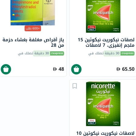
+600 طلب
لصقات نيكوريت نيكوتين 15
ياز أقراص مغلفة بغشاء حزمة
ملجم إنفيزي، 7 لاصقات
من 28
30 دقيقة
تصلك في
30 دقيقة
تصلك في
48
65.50
لاصقات نيكوريت نيكوتين 10