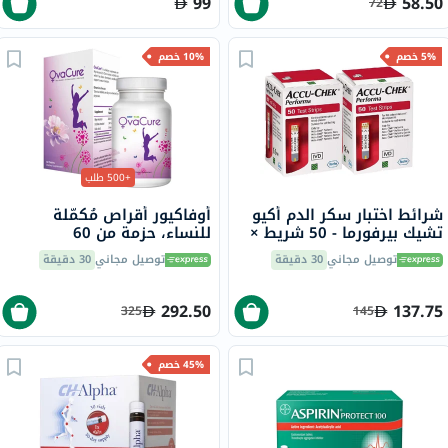
99
58.50
72
5% خصم
10% خصم
+500 طلب
شرائط اختبار سكر الدم أكيو
أوفاكيور أقراص مُكمّلة
تشيك بيرفورما - 50 شريط ×
للنساء، حزمة من 60
2
توصيل مجاني
30 دقيقة
توصيل مجاني
30 دقيقة
292.50
137.75
325
145
45% خصم