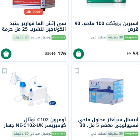
+2000 طلب
أسبرين بروتكت 100 ملجم، 90
سي إتش ألفا قوارير ببتيد
قرص
الكولاجين للشرب 25 مل حزمة
من 30
30 دقيقة
تصلك في
توصيل مجاني
30 دقيقة
176
53
320
أبيسال سينغلز محلول ملحي
أومرون C102 توتال
فسيولوجي معقم 5 مل، 30
كومبريسر NE-C102-UK جهاز
قرص
استنشاق 2 في 1 مع غسول
30 دقيقة
تصلك في
توصيل مجاني
30 دقيقة
أنفي