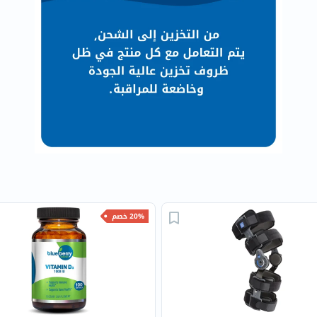
البروستاتا
الفيتامينات
مالتي
فيتامين
فيتامين
أ
فيتامين
ب
فيتامين
ج
فيتامين
د
20% خصم
فيتامين
هـ
المعادن
المغنيسيوم
الحديد