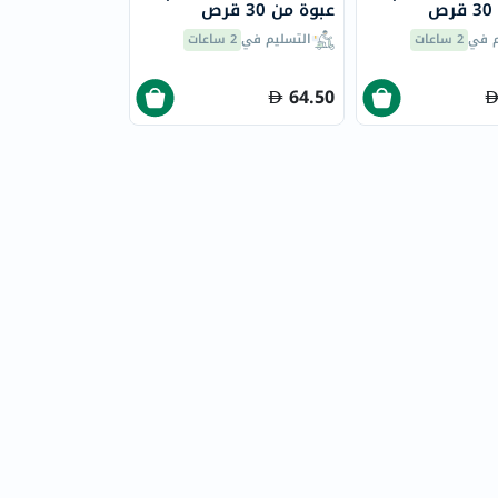
ص
عبوة من 30 قرص
م في
2 ساعات
التسليم في
2 ساعات
64.50