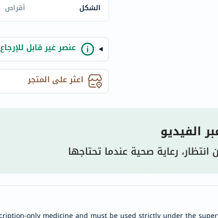
century
الشكل
أقراص
accu-
chek
activise
عنصر غير قابل للإرجاع
acuvue
annemarie-
اعثر على المتجر
borlind
webber-
naturals
aveeno
freestylelibre
cetaphil
CHalpha
cerave
dralthea
mustela
celimax
cription-only medicine and must be used strictly under the superv