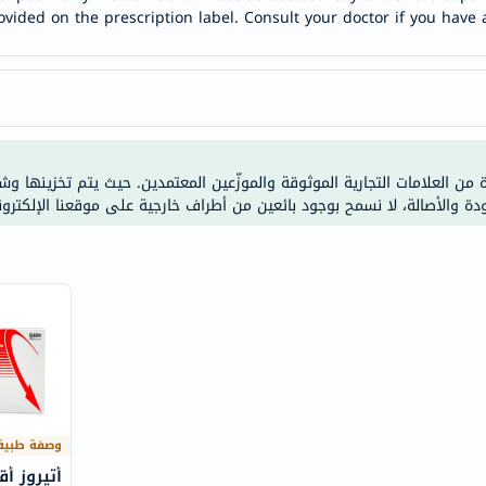
anua
ovided on the prescription label. Consult your doctor if you have 
theordinary
neocell
K18
uriage
planet-
ة من العلامات التجارية الموثوقة والموزّعين المعتمدين. حيث يتم تخزينها و
paleo
ودة والأصالة، لا نسمح بوجود بائعين من أطراف خارجية على موقعنا الإلكترون
egoqv
optimumnutrition
olaplex
solaray
cosrx
vitalproteins
optibac
OMRON
وصفة طبية
fino
Goongbe