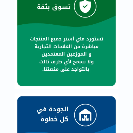
العظام
والمفاصل
المخ
والذاكرة
صحة
القلب
دعم
مرضى
السكري
دعم
الكلى
والمسالك
البولية
دعم
الكبد
صحة