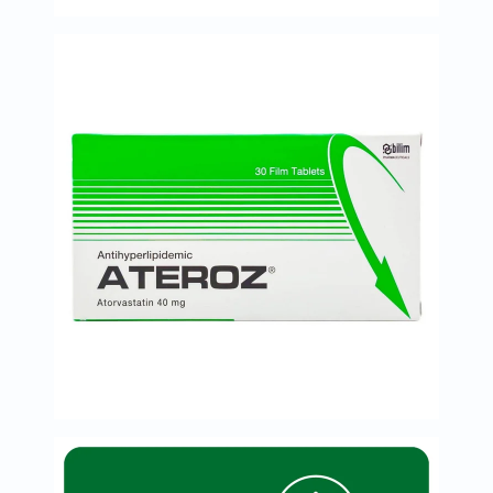
خسارة
الوزن
فحص
صحي
روتيني
باقة
القلب
الصحي
Original
IV
اختبار
التحسس
الغذائي
الحالة
الصحية
البشرة
والشعر