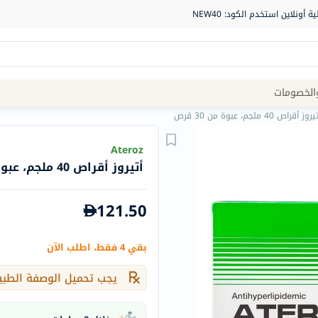
Site
الخصومات
Navigation
روز أقراص 40 ملجم، عبوة من 30 قرص
الصيدلية
Ateroz
أتيروز أقراص 40 ملجم، عبوة من 30 قرص
الماركات
NDL
121.50
Humantara
carroten
بقي 4 فقط، اطلب الآن
betadine
La
يجب تحميل الوصفة الطبي
Roche
Posay