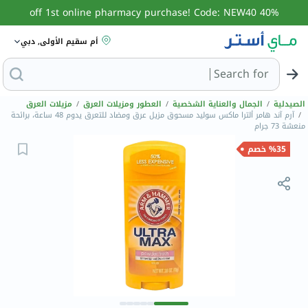
40% off 1st online pharmacy purchase! Code: NEW40
أم سقيم الأولى, دبي
Search for
البحث عن مزيل عرق
الصيدلية
/
الجمال والعناية الشخصية
/
العطور ومزيلات العرق
/
مزيلات العرق
/
آرم آند هامر ألترا ماكس سوليد مسحوق مزيل عرق ومضاد للتعرق يدوم 48 ساعة، برائحة
منعشة 73 جرام
%35 خصم