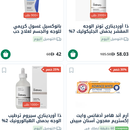
+2000 طلب
+900 طلب
ذا أورديناري تونر الوجه
بانوكسيل غسول كريمي
المقشر بحمض الجليكوليك 7%
للوجه والجسم لعلاج حب
لتوحيد لون البشرة 240 مل
الشباب يحتوي على 4% من
التوصيل
اليوم
التوصيل
اليوم
بيروكسيد البنزويل 170 جرام
42
58.03
60
105.50
30% خصم
25% خصم
+1000 طلب
آرم أند هامر أدفانس وايت
ذا أورديناري سيروم ترطيب
إكستريم معجون أسنان مبيض
الوجه بحمض الهيالورونيك 2%
بالنعناع المنعش 75 مل
وفيتامين ب5 والسيراميد ذو
60 دقيقة
تصلك في
التوصيل
اليوم