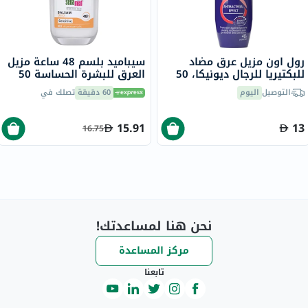
رول اون مزيل عرق مضاد
سيباميد بلسم 48 ساعة مزيل
للبكتيريا للرجال ديونيكا، 50
العرق للبشرة الحساسة 50
مل
مل
التوصيل
اليوم
60 دقيقة
تصلك في
15.91
13
16.75
نحن هنا لمساعدتك!
مركز المساعدة
تابعنا