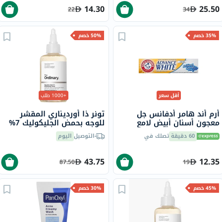
14.30
25.50
22
34
35% خصم
50% خصم
أقل سعر
+1000 طلب
أرم أند هامر أدفانس جل
تونر ذا أورديناري المقشر
معجون أسنان أبيض لامع
للوجه بحمض الجليكوليك 7%
متلألئ 115 جرام
لتوحيد لون البشرة 100 مل
60 دقيقة
تصلك في
التوصيل
اليوم
43.75
12.35
87.50
19
45% خصم
30% خصم