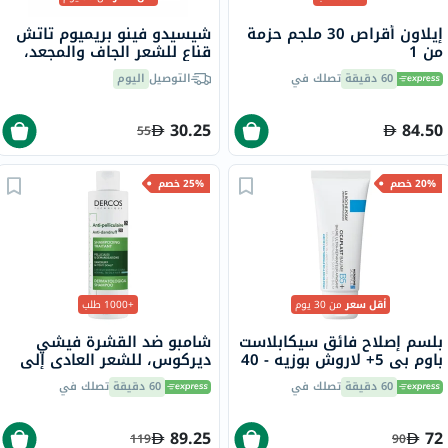
إيلاون أقراص 30 ملجم حزمة
شيسيدو فينو بريميوم تاتش
من 1
قناع للشعر الجاف والمجعد،
230 جرام
60 دقيقة
تصلك في
التوصيل
اليوم
30.25
84.50
55
20% خصم
25% خصم
أقل سعر
من 30 يوم
+1000 طلب
بلسم إصلاح فائق سيكابلاست
شامبو ضد القشرة فيشي
باوم بي 5+ لاروش بوزيه - 40
ديركوس، للشعر العادي إلى
مل
الدهني، 200 مل
60 دقيقة
تصلك في
60 دقيقة
تصلك في
89.25
72
119
90