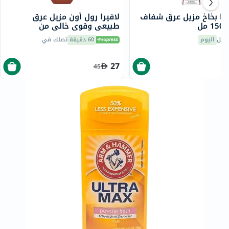
نا بخاخ مزيل عرق شفاف
لافيرا رول أون مزيل عرق
مل
طبيعي وقوي خالي من
الألومنيوم ، ٥٠ مل
صيل
اليوم
60 دقيقة
تصلك في
27
45