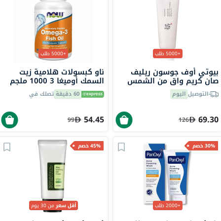
+5000 طلب
+5000 طلب
بيوتي أوف جوسون ريليف
ناو كبسولات هلامية زيت
صان كريم واقٍ من الشمس
السمك أوميغا 3 1000 ملجم
عضوي بلأرز والبروبيوتيك
180 EPA / 120 DHA حزمة من
التوصيل
اليوم
60 دقيقة
تصلك في
بعامل حماية 50+ وحماية
100
فائقة 50 مل
54.45
69.30
99
126
30% خصم
45% خصم
+2000 طلب
أقل سعر
من 30 يوم