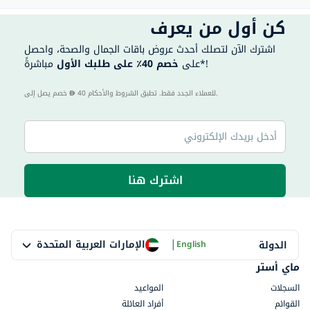
كن أول من يعرف
اشترك الآن لتصلك أحدث عروض باقات الجمال والصحة، واحصل
مباشرةً*!
على
خصم 40٪ على طلبك الأول
40 للعملاء الجدد فقط. تطبق الشروط والأحكام.
خصم يصل إلى
اشترك هنا
|
الإمارات العربية المتحدة
الدولة
English
ماي أستر
السجلات
المواعيد
القوائم
أفراد العائلة