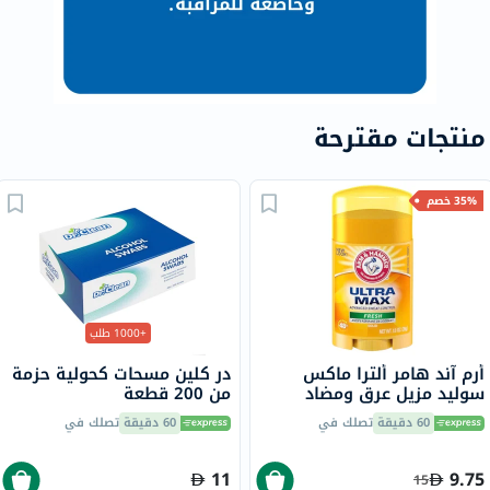
منتجات مقترحة
35% خصم
+1000 طلب
أرم آند هامر ألترا ماكس
در كلين مسحات كحولية حزمة
سوليد مزيل عرق ومضاد
من 200 قطعة
للتعرق يدوم 48 ساعة، برائحة
60 دقيقة
تصلك في
60 دقيقة
تصلك في
منعشة، 28 جرام
11
9.75
15