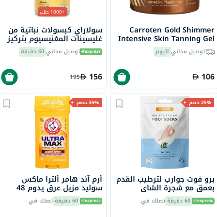
+1000 طلب
Carroten Gold Shimmer
سولاراي كبسولات نباتية من
Intensive Skin Tanning Gel
غليسينات المغنيسيوم بتركيز
150ml
350 ملجم لصحة العظام
توصيل مجاني
اليوم
توصيل مجاني
60 دقيقة
والعضلات حزمة من 120
156
106
195
25% خصم
35% خصم
برو فوت جوارب لترطيب القدم
أرم آند هامر ألترا ماكس
بعمق مع شجرة الشاي
سوليد مزيل عرق يدوم 48
وفيتامين E لإصلاح البشرة
ساعة، مضاد للتعرق، للرياضي
60 دقيقة
تصلك في
60 دقيقة
تصلك في
الجافة،حزمه من زوج واحد
النشط، 73 جرام