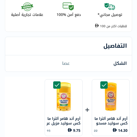
توصيل مجاني*
دفع آمن %100
علامات تجارية أصلية
للطلبات اكتر من
100
التفاصيل
الشكل
عصا
آرم آند هامر ألترا ما
أرم آند هامر ألترا ما
كس سوليد مسحو
كس سوليد مزيل عر
ق مزيل عرق ومضاد
ق ومضاد للتعرق يد
9.75
14.30
15
22
للتعرق يدوم 48 سا
وم 48 ساعة، برائحة