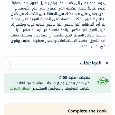
يدوم لمدة تصل إلى 48 ساعة، ويتميز مزيل العرق هذا بحماية
تدوم طويلاً بفضل تركيبته التي تحتوي على ملح الألومنيوم
الذي يعمل على مساعدتك في الحفاظ على انتعاشك من خلال
تنظيم التعرق. يمكنك الاعتماد على الحماية القوية التي توفرها
لكِ أرم أند هامر ألترا ماكس ألترا ماكس حماية قوية ومتطورة.
مزيل العرق ألترا ماكس برائحة منعشة من أرم آند هامر ألترا
ماكس فريش المعطر الذي يناسب أي نمط حياة ويمنحك حماية
ضد التعرق. متعدد الاستخدامات وبأسعار معقولة. لطيف وقوي
في نفس الوقت.
المواصفات
منتجات أصلية 100٪
نحن نقوم بتوفير جميع منتجاتنا مباشرة من العلامات
التجارية الموثوقة والموزّعين المعتمدين.
أظهر المزيد
Complete the Look