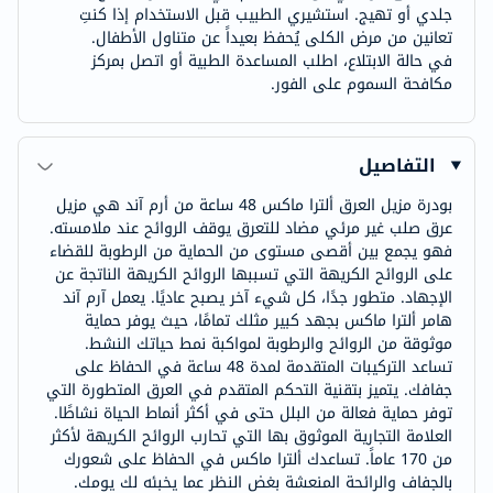
جلدي أو تهيج. استشيري الطبيب قبل الاستخدام إذا كنتِ
تعانين من مرض الكلى يُحفظ بعيداً عن متناول الأطفال.
في حالة الابتلاع، اطلب المساعدة الطبية أو اتصل بمركز
مكافحة السموم على الفور.
التفاصيل
بودرة مزيل العرق ألترا ماكس 48 ساعة من أرم آند هي مزيل
عرق صلب غير مرئي مضاد للتعرق يوقف الروائح عند ملامسته.
فهو يجمع بين أقصى مستوى من الحماية من الرطوبة للقضاء
على الروائح الكريهة التي تسببها الروائح الكريهة الناتجة عن
الإجهاد. متطور جدًا، كل شيء آخر يصبح عاديًا. يعمل آرم آند
هامر ألترا ماكس بجهد كبير مثلك تمامًا، حيث يوفر حماية
موثوقة من الروائح والرطوبة لمواكبة نمط حياتك النشط.
تساعد التركيبات المتقدمة لمدة 48 ساعة في الحفاظ على
جفافك. يتميز بتقنية التحكم المتقدم في العرق المتطورة التي
توفر حماية فعالة من البلل حتى في أكثر أنماط الحياة نشاطًا.
العلامة التجارية الموثوق بها التي تحارب الروائح الكريهة لأكثر
من 170 عاماً. تساعدك ألترا ماكس في الحفاظ على شعورك
بالجفاف والرائحة المنعشة بغض النظر عما يخبئه لك يومك.