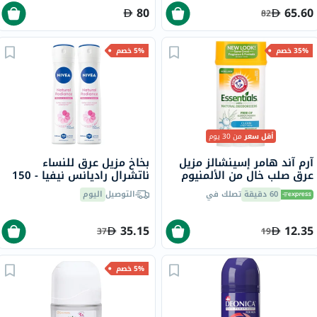
80
65.60
82
35% خصم
5% خصم
أقل سعر
من 30 يوم
آرم آند هامر إسينشالز مزيل
بخاخ مزيل عرق للنساء
عرق صلب خالٍ من الألمنيوم
ناتشرال راديانس نيفيا - 150
بمزيلات عرق طبيعية، برائحة
مل × 2
60 دقيقة
تصلك في
التوصيل
اليوم
النظافة، 71 جرام
35.15
12.35
37
19
5% خصم