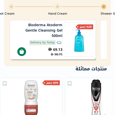
oot Cream
Hand Cream
Shower G
Bioderma Atoderm
%30 خصم
Gentle Cleansing Gel
500ml
Delivery by Today
69.13
98.75
منتجات مماثلة
40% خصم