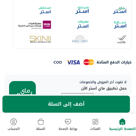
خيارات الدفع المتاحة
لا تفوت آخر العروض والخصومات
حمل تطبيق ماي أستر الآن
أضف إلى السلة
العنوان الرئيسي:
الصفحة الرئيسية
الفئات
بوابة الصحة
السلة
الحساب
Aster DM Healthcare, 33rd Floor - Aspect Tower Business Bay, Dubai
- U.A.E