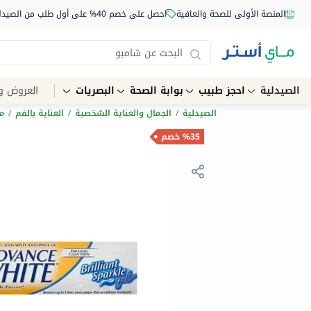
المنصة الأولى للصحة والعافية
احصل على خصم 40% على أول طلب من الصيدلية أونلاين استخدم الكود: NEW40
الصيدلية
احجز طبيب
بوابة الصحة
البصريات
العروض و
الصيدلية
/
الجمال والعناية الشخصية
/
العناية بالفم
/
م
%35 خصم