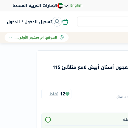
|
الإمارات العربية المتحدة
English
تسجيل الدخول / الدخول
الموقع
:
أم سقيم الأولى, دبي
أرم أند هامر أدفانس جل معجون أسنان أبيض لامع متلألئ 115
12
نقاط
مضافة
)