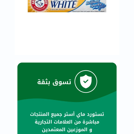
العظام
والمفاصل
المخ
والذاكرة
صحة
القلب
دعم
مرضى
السكري
دعم
الكلى
والمسالك
البولية
دعم
الكبد
صحة