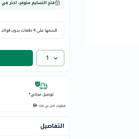
فتح التسليم متوفر، اختر في
eucerin
vitabiotics
bioderma
vichy
now
acm
1
dymatize
isdin
priorin
medicube
country-
توصيل مجاني*
life
blueberry-
للطلبات اكتر من
100
naturals
bepanthen
التفاصيل
21st-