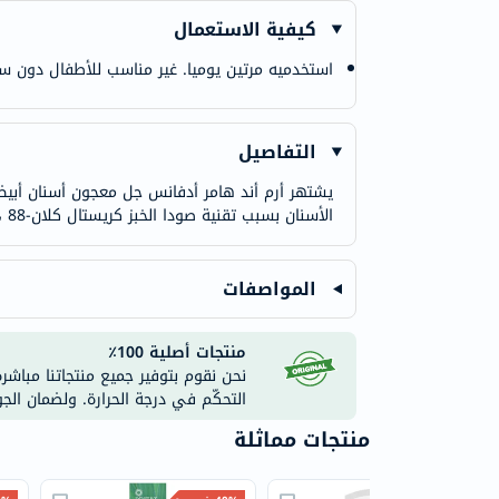
كيفية الاستعمال
استخدميه مرتين يوميا. غير مناسب للأطفال دون سن 7 سنو
التفاصيل
يشتهر أرم أند هامر أدفانس جل معجون أسنان أبيض 
الأسنان بسبب تقنية صودا الخبز كريستال كلان-88 ، التي ثبت سريريا أنها تزيل ما يصل إلى 5 أضعاف البلاك من معجون الأسنان العادي في الأماكن التي يصعب الوصول إليها.
المواصفات
منتجات أصلية 100٪
نحن نقوم بتوفير جميع منتجاتنا مباشر
التحكّم في درجة الحرارة. ولضمان الج
منتجات مماثلة