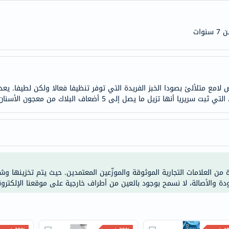
doppelherz
NMN
ات
dessert-
essence
Biochem
SVR
لامع متلألئ بصودا الخبز الفريدة التي توفر تنظيفا فعالا ولكن لطيفا. 
skinceuticals
feel
true-
honey
الصحة
والمكملات
ة من العلامات التجارية الموثوقة والموزّعين المعتمدين. حيث يتم تخزينها و
أساسيات
ودة والأصالة، لا نسمح بوجود بائعين من أطراف خارجية على موقعنا الإلكترون
العناية
الصحية
باقة