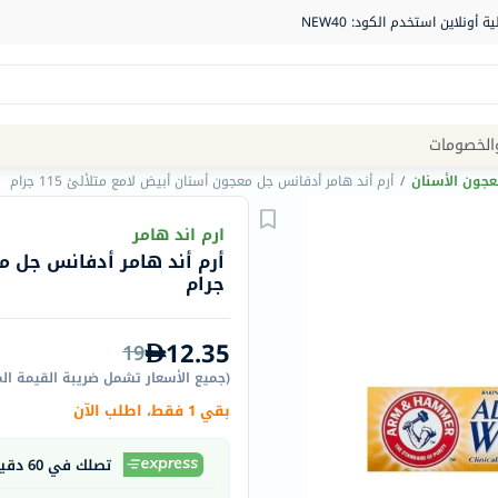
Site
الخصومات
Navigation
عجون الأسنان
/
أرم أند هامر أدفانس جل معجون أسنان أبيض لامع متلألئ 115 جرام
الصيدلية
ارم اند هامر
الماركات
جرام
NDL
Humantara
12.35
19
carroten
(
جميع الأسعار تشمل ضريبة القيمة ال
betadine
بقي 1 فقط، اطلب الآن
La
Roche
تصلك في 60 دقيقة
Posay