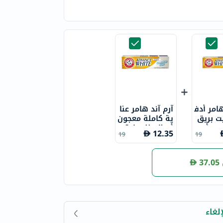
هامر أدف
آرم آند هامر عنا
ت بريق
ية كاملة معجون
جون أسن
أسنان للحماية م
12.35
19
19
ان جل مبيض 11
ن التسوس
37.05
لغاء