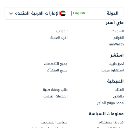
|
الإمارات العربية المتحدة
الدولة
English
ماي أستر
السجلات
المواعيد
القوائم
أفراد العائلة
myWellth
استشر
احجز طبيب
جميع التخصصات
استشارة فورية
جميع المنشآت
الصيدلية
الفئات
طلب وصفة طبية
طلباتي
العلامات التجارية
محدد موقع المتجر
معلومات السياسة
شروط الاستخدام
سياسة الخصوصية