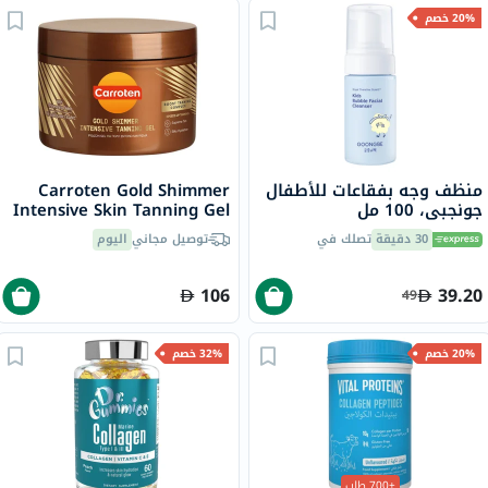
20% خصم
منظف وجه بفقاعات للأطفال
Carroten Gold Shimmer
جونجبي، 100 مل
Intensive Skin Tanning Gel
150ml
30 دقيقة
تصلك في
توصيل مجاني
اليوم
106
39.20
49
20% خصم
32% خصم
+700 طلب