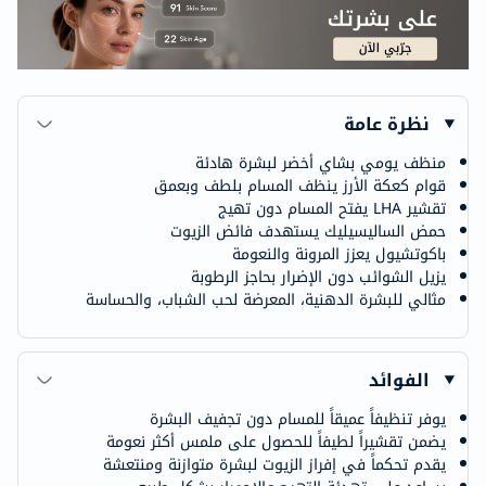
نظرة عامة
منظف يومي بشاي أخضر لبشرة هادئة
قوام كعكة الأرز ينظف المسام بلطف وبعمق
تقشير LHA يفتح المسام دون تهيج
حمض الساليسيليك يستهدف فائض الزيوت
باكوتشيول يعزز المرونة والنعومة
يزيل الشوائب دون الإضرار بحاجز الرطوبة
مثالي للبشرة الدهنية، المعرضة لحب الشباب، والحساسة
الفوائد
يوفر تنظيفاً عميقاً للمسام دون تجفيف البشرة
يضمن تقشيراً لطيفاً للحصول على ملمس أكثر نعومة
يقدم تحكماً في إفراز الزيوت لبشرة متوازنة ومنتعشة