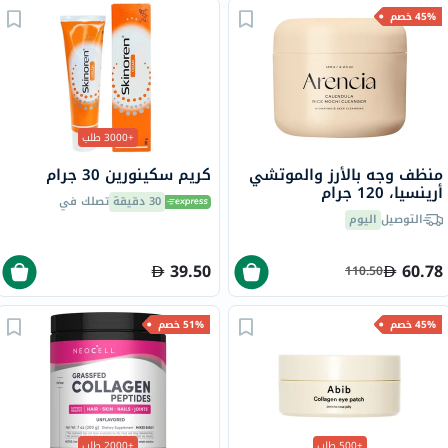
45% خصم
+3000 طلب
منظف وجه بالأرز والموتشي
كريم سكينورين 30 جرام
أرينسيا، 120 جرام
30 دقيقة
تصلك في
التوصيل
اليوم
39.50
60.78
110.50
45% خصم
51% خصم
+500 طلب
+2000 طلب