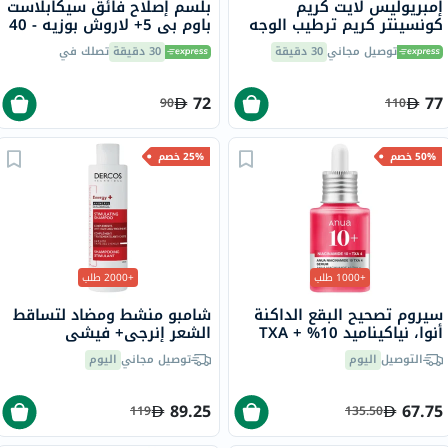
إمبريوليس لايت كريم
بلسم إصلاح فائق سيكابلاست
كونسينتر كريم ترطيب الوجه
باوم بي 5+ لاروش بوزيه - 40
متعدد الاستخدامات 75 مل
مل
توصيل مجاني
30 دقيقة
30 دقيقة
تصلك في
72
77
90
110
50% خصم
25% خصم
+1000 طلب
+2000 طلب
سيروم تصحيح البقع الداكنة
شامبو منشط ومضاد لتساقط
أنوا، نياكيناميد 10% + TXA
الشعر إنرجي+ فيشي
4%، 30 مل
ديركوس، 200 مل
التوصيل
اليوم
توصيل مجاني
اليوم
89.25
67.75
119
135.50