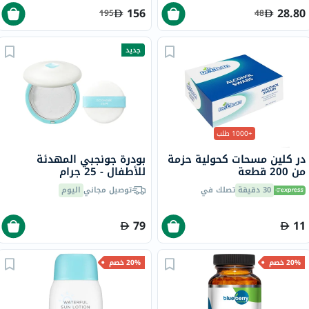
156
28.80
195
48
جديد
+1000 طلب
در كلين مسحات كحولية حزمة
بودرة جونجبي المهدئة
من 200 قطعة
للأطفال - 25 جرام
30 دقيقة
تصلك في
توصيل مجاني
اليوم
79
11
20% خصم
20% خصم