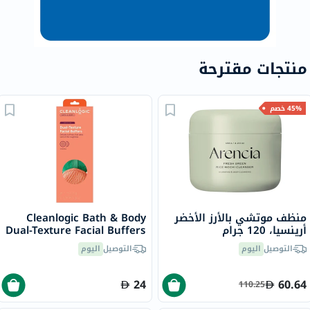
منتجات مقترحة
45% خصم
منظف موتشي بالأرز الأخضر
Cleanlogic Bath & Body
أرينسيا، 120 جرام
Dual-Texture Facial Buffers
Sensitive Skin, Pack of 3's -
التوصيل
اليوم
التوصيل
اليوم
CL-35
24
60.64
110.25