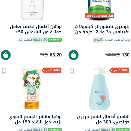
أقل سعر
من 30 يوم
بلوبيري ناتشورالز كبسولات
لوشن أطفال لطيف بعامل
لفيتامين د3 وك2، حزمة من
حماية من الشمس 50+
60
جونجبي، 80 جرام
توصيل مجاني
اليوم
30 دقيقة
تصلك في
63.20
130
79
162.50
20% خصم
40% خصم
شامبو أطفال لشعر حريري
لوفيا مقشر الجسم الحيوي
جونجبي، 300 مل
بزيت جوز الهند 150 مل
30 دقيقة
تصلك في
30 دقيقة
تصلك في