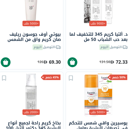
+9000 طلب
+5000 طلب
د. ألتيا كريم 345 للتخفيف لما
بيوتي أوف جوسون ريليف
بعد حب الشباب 50 مل
صان كريم واقٍ من الشمس
عضوي بلأرز والبروبيوتيك
التوصيل
اليوم
التوصيل
اليوم
بعامل حماية 50+ وحماية
فائقة 50 مل
69.30
72.33
126
131.50
50% خصم
45% خصم
+5000 طلب
+2000 طلب
يوسيرين واقي شمس للتحكم
بخاخ كريم راحة لجميع أنواع
في تصبغات البشرة بعامل
البشرة 345 دكتور ألثيا، 100