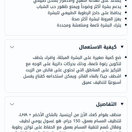
يساعد على تهدئة التهيج والاحمرار بشكل طبيعي
يدعم بشرة أكثر وضوحاً ويمنع ظهور حب الشباب
يحافظ على حاجز الرطوبة الطبيعي للبشرة
يعزز المرونة لبشرة أكثر صحة
يترك البشرة ناعمة ومنتعشة ومجددة
كيفية الاستعمال
ضع كمية صغيرة على البشرة المبللة، وافرك بلطف
لتكوين رغوة ناعمة، ودلك بحركات دائرية على الوجه مع
التركيز على المناطق التي تحتوي على فائض من الزيت
اشطف جيدًا بالماء الفاتر، ويمكن استخدامه كقناع يغسل
أسبوعيًا لتنظيف عميق
التفاصيل
منظف بقوام كعك الأرز من أرينسيا، بالشاي الأخضر + ‏LHA،
لتنظيف المسام بعمق، 150 جرام، هو غسول يومي لطيف
وفعّال صُمم لتنقية المسام بعمق مع الحفاظ على توازن رطوبة