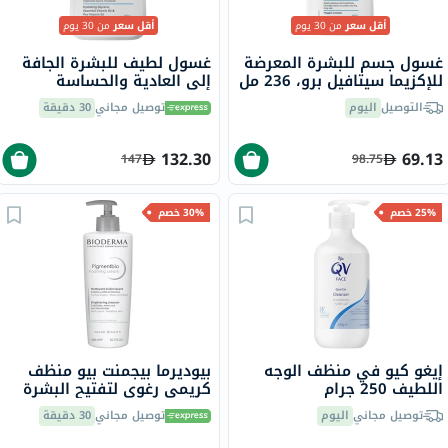
أقل سعر
من 30 يوم
أقل سعر
من 30 يوم
غسول جسم للبشرة المعرضة
غسول لطيف للبشرة الجافة
للإكزيما سيتافيل برو، 236 مل
إلى العادية والحساسة
سيتافيل، 473 مل
التوصيل
اليوم
توصيل مجاني
30 دقيقة
132.30
69.13
147
98.75
25% خصم
30% خصم
إيغو كيو في منظف الوجه
بيوديرما بيجمنت بيو منظف ​​
اللطيف 250 جرام
كريمي رغوي لتفتيح البشرة
وتقشيرها 500 مل
توصيل مجاني
اليوم
توصيل مجاني
30 دقيقة