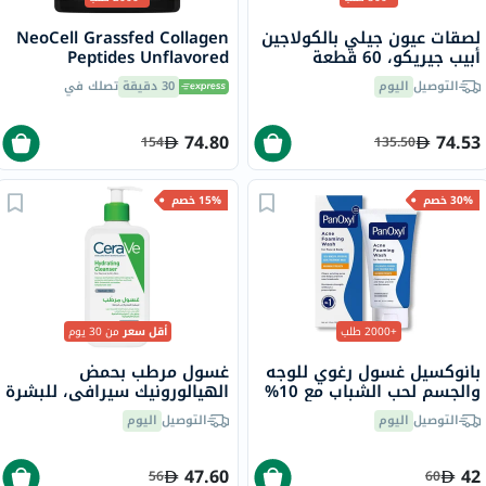
لصقات عيون جيلي بالكولاجين
NeoCell Grassfed Collagen
أبيب جيريكو، 60 قطعة
Peptides Unflavored
Powder 200g
التوصيل
اليوم
30 دقيقة
تصلك في
74.80
74.53
154
135.50
30% خصم
15% خصم
+2000 طلب
أقل سعر
من 30 يوم
بانوكسيل غسول رغوي للوجه
غسول مرطب بحمض
والجسم لحب الشباب مع 10%
الهيالورونيك سيرافي، للبشرة
بيروكسيد البنزويل 156 جرام
العادية إلى الجافة، 236 مل
التوصيل
اليوم
التوصيل
اليوم
47.60
42
56
60