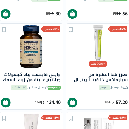
30
56
50
70
45% خصم
20% خصم
+7000 طلب
معزز شد البشرة من
وايلي فاينست بيك كبسولات
سيليماكس ذا فيتا-أ ريتينال
جيلاتينية لينة من زيت السمك
شوت، 15 مل
أوميغا 3 بتركيز 1000 ملجم
التوصيل
اليوم
توصيل مجاني
30 دقيقة
من حمض إيكوسابنتينويك
حزمة من 30
134.40
57.20
168
104
45% خصم
45% خصم