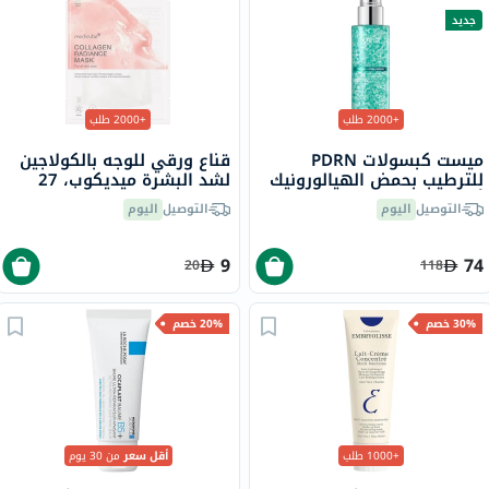
جديد
+2000 طلب
+2000 طلب
ميست كبسولات PDRN
قناع ورقي للوجه بالكولاجين
للترطيب بحمض الهيالورونيك
لشد البشرة ميديكوب، 27
أنوا - 100 مل
جرام
التوصيل
اليوم
التوصيل
اليوم
9
74
20
118
30% خصم
20% خصم
+1000 طلب
أقل سعر
من 30 يوم