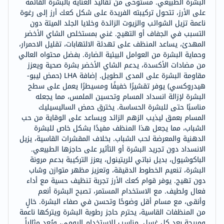
البشرة الطبيعي. مستوحى من تقاليد العناية بالبشرة القائمة
على الأرز، تتحول تركيبته الفريدة على شكل كعك أرز إلى رغوة
ناعمة تزيل الشوائب والزيوت الزائدة وخلايا الجلد الميتة دون
التسبب في الجفاف أو التهيج. غني بمستخلص الشاي الأخضر
المهدئ، يساعد المنظف على تهدئة الالتهابات، تقليل الاحمرار،
وحماية البشرة من العوامل البيئية الضارة. بفضل محتواه العالي
من مضادات الأكسدة، يدعم الشاي الأخضر بشرة صحية ويعزز
مقاومة البشرة على المدى الطويل. إضافة LHA (حمض ليبو-
هيدروكسي) يوفر تقشيرًا خفيفًا ومسيطرًا يعمل على سطح
البشرة لإزالة انسداد المسام وتحسين الملمس، مما يجعله
مناسبًا حتى للبشرة الحساسة. يخترق حمض الساليسيليك
المسام بعمق ليذيب الزهم الزائد ويساعد على الوقاية من حب
الشباب، مما يجعل هذا المنظف مفيدًا بشكل خاص للبشرة
الدهنية والمعرضة لحب الشباب. بخلاف المقشرات القاسية، يزيل
الانسداد دون تجريد البشرة أو التأثير على حاجزها الطبيعي.
الباكوشيول، بديل نباتي للريتينول، يعزز التركيبة بدعم مرونة
البشرة، تنعيم الخطوط الدقيقة، وتعزيز مظهر متوازن وشاب
دون تهيج. يوفر قوام كعك الأرز تجربة تنظيف حسية مع أداء
فعال ولطيف. مع الاستخدام المستمر، تصبح البشرة أنعم
وأنقى، مع مسام أقل وضوحًا وتحسن في صفاء البشرة. خالٍ
من المنظفات القاسية، يحترم حاجز رطوبة البشرة ويتركها ناعمة
ومريحة بعد كل غسل. مناسب للاستخدام اليومي، ويُعد مثالياً