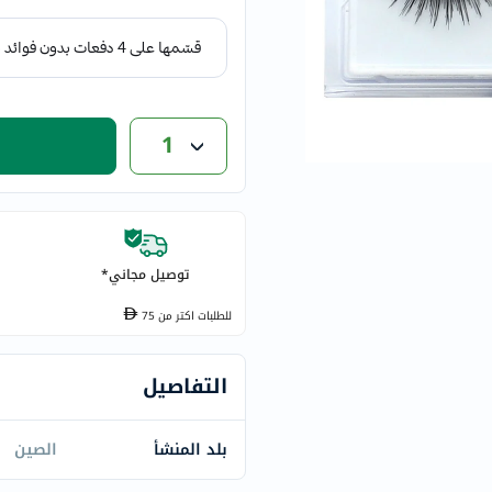
eucerin
vitabiotics
bioderma
vichy
1
now
acm
dymatize
isdin
priorin
توصيل مجاني*
medicube
country-
للطلبات اكتر من
75
life
blueberry-
التفاصيل
naturals
bepanthen
بلد المنشأ
الصين
21st-