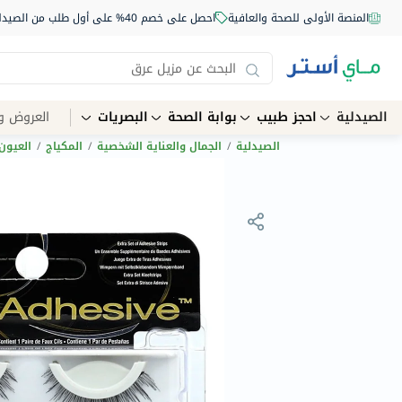
المنصة الأولى للصحة والعافية
احصل على خصم 40% على أول طلب من الصيدلية أونلاين استخدم الكود: NEW40
الصيدلية
احجز طبيب
بوابة الصحة
البصريات
العروض و
الصيدلية
/
الجمال والعناية الشخصية
/
المكياج
/
العيون