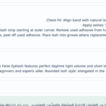
anua
theordinary
neocell
Check Fit: Align band with natural las
K18
Apply lashes: 
uriage
 lash strip starting at outer corner. Remove used adhesive from h
s, peel off used adhesive. Place lash into groove where replacemen
planet-
paleo
egoqv
optimumnutrition
olaplex
S False Eyelash features perfect daytime light volume and short 
solaray
eginners and experts alike. Rounded lash style: elongated in the
cosrx
vitalproteins
optibac
OMRON
fino
ة من العلامات التجارية الموثوقة والموزّعين المعتمدين. حيث يتم تخزينها و
Goongbe