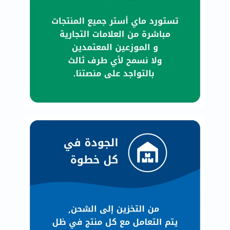
العظام
والمفاصل
المخ
والذاكرة
صحة
القلب
دعم
مرضى
السكري
دعم
الكلى
والمسالك
البولية
دعم
الكبد
صحة