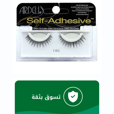
خسارة
الوزن
فحص
صحي
روتيني
باقة
القلب
الصحي
Original
IV
اختبار
التحسس
الغذائي
الحالة
الصحية
البشرة
والشعر