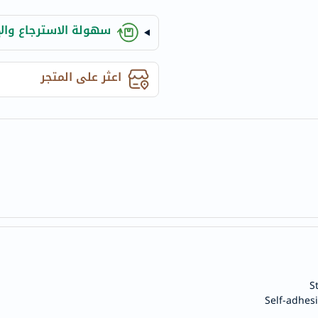
century
accu-
سهولة الاسترجاع والإ
chek
activise
اعثر على المتجر
acuvue
annemarie-
borlind
webber-
naturals
aveeno
freestylelibre
cetaphil
CHalpha
cerave
dralthea
S
mustela
Self-adhes
celimax