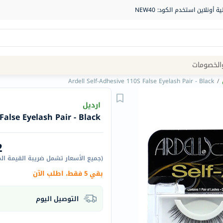
Site
الخصومات
Navigation
Ardell Self-Adhesive 110S False Eyelash Pair - Black
/
الصيدلية
ارديل
False Eyelash Pair - Black
الماركات
NDL
2
Humantara
(
جميع الأسعار تشمل ضريبة القيمة ال
carroten
بقي 5 فقط، اطلب الآن
betadine
La
التوصيل اليوم
Roche
Posay