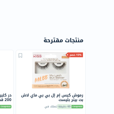
منتجات مقترحة
15% خصم
رموش كيس إم إل بي بي ماي لاش
در كلي
بت بيتر بليست
200 قطعة
60 دقيقة
تصلك في