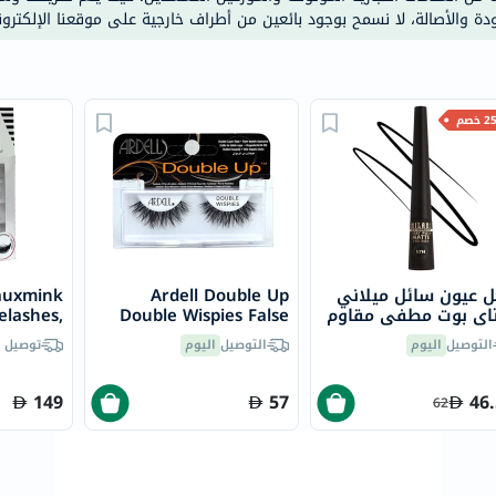
ودة والأصالة، لا نسمح بوجود بائعين من أطراف خارجية على موقعنا الإلكترون
doppelherz
NMN
dessert-
essence
خصم
Biochem
SVR
skinceuticals
feel
true-
 عيون سائل ميلاني
Ardell Double Up
Fauxmink
honey
اي بوت مطفي مقاوم
Double Wispies False
elashes,
الصحة
اء - أسود
Eyelash Pair
ir of 4's
التوصيل
اليوم
التوصيل
اليوم
توصيل 
والمكملات
أساسيات
149
57
46
62
العناية
الصحية
باقة