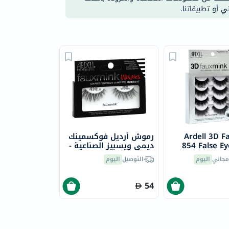
ي أو تطبيقاتنا.
Ardell 3D 
رموش أرديل فوكسمينك
854 False Ey
ديمي ويسبيز الصناعية -
Pa
1 زوج - 66763
مجاني
اليوم
التوصيل
اليوم
54