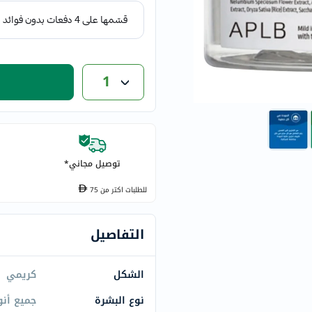
eucerin
vitabiotics
bioderma
vichy
1
now
acm
dymatize
isdin
priorin
توصيل مجاني*
medicube
للطلبات اكتر من
75
country-
life
التفاصيل
blueberry-
naturals
الشكل
كريمي
bepanthen
21st-
نوع البشرة
جميع أنو