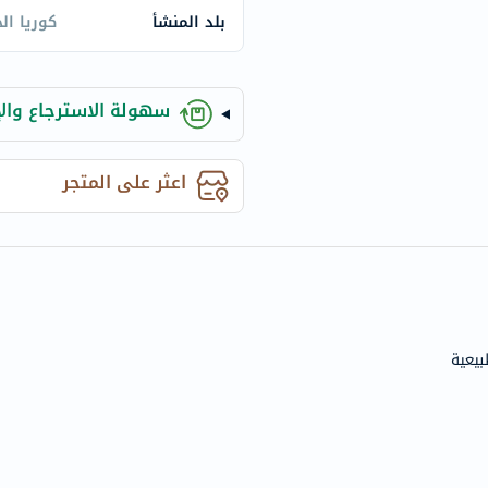
century
بلد المنشأ
كوريا ال
accu-
chek
activise
سهولة الاسترجاع والإ
acuvue
annemarie-
borlind
اعثر على المتجر
webber-
naturals
aveeno
freestylelibre
cetaphil
CHalpha
بيعية
cerave
dralthea
mustela
celimax