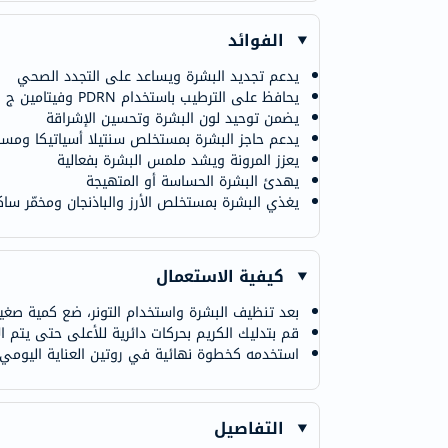
الفوائد
يدعم تجديد البشرة ويساعد على التجدد الصحي
يحافظ على الترطيب باستخدام PDRN وفيتامين ج والنياسيناميد
يضمن توحيد لون البشرة وتحسين الإشراقة
يدعم حاجز البشرة بمستخلص سنتيلا أسياتيكا ومس
يعزز المرونة ويشد ملمس البشرة بفعالية
يهدئ البشرة الحساسة أو المتهيجة
يغذي البشرة بمستخلص الأرز والباذنجان ومخمّر س
كيفية الاستعمال
بعد تنظيف البشرة واستخدام التونر، ضع كمية صغي
قم بتدليك الكريم بحركات دائرية للأعلى حتى يتم ا
استخدمه كخطوة نهائية في روتين العناية اليومي 
التفاصيل