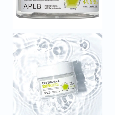
العظام
والمفاصل
المخ
والذاكرة
صحة
القلب
دعم
مرضى
السكري
دعم
الكلى
والمسالك
البولية
دعم
الكبد
صحة