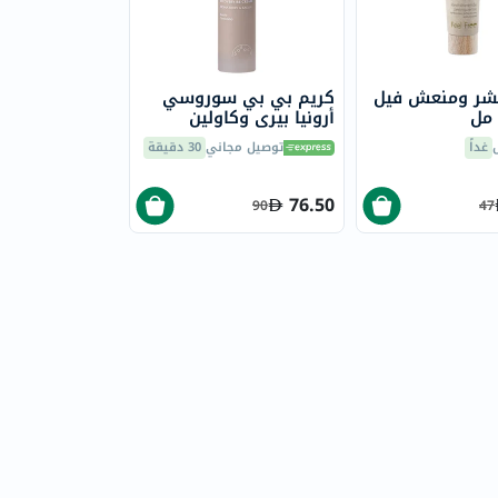
شر ومنعش فيل
كريم بي بي سوروسي
أرونيا بيري وكاولين
لتجديد البشرة 30 مل
غداً
توصيل مجاني
30 دقيقة
76.50
90
47