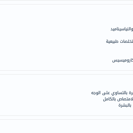
anua
theordinary
neocell
K18
uriage
تخلصات طبيعية
planet-
paleo
اكاروميسيس
egoqv
optimumnutrition
olaplex
solaray
cosrx
رة بالتساوي على الوجه
لامتصاص بالكامل
vitalproteins
بالبشرة
optibac
OMRON
fino
Goongbe