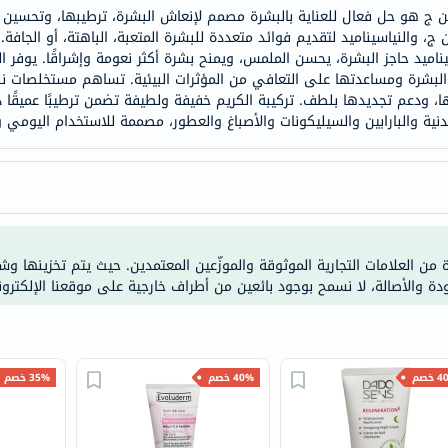
doppelherz
ج، والنياسيناميد لتقديم فوائد متعددة للبشرة المتعبة، الباهتة، أو الجافة. 
NMN
ناميد حاجز البشرة، يحسن الملمس، ويمنح بشرة أكثر نعومة وإشراقًا. يوفر الك
dessert-
لبشرة ومساعدتها على التعافي من المؤثرات البيئية. تساهم مستخلصات نبات
ها، ودعم تجديدها بلطف. تركيبة الكريم خفيفة ولطيفة تضمن ترطيبًا عميقًا د
essence
دنية والبارابين والسيليكونات والأصباغ والعطور، مصممة للاستخدام اليومي
Biochem
SVR
skinceuticals
feel
true-
ة من العلامات التجارية الموثوقة والموزّعين المعتمدين. حيث يتم تخزينها و
honey
ودة والأصالة، لا نسمح بوجود بائعين من أطراف خارجية على موقعنا الإلكترون
الصحة
والمكملات
أساسيات
العناية
خصم
40% خصم
35% خصم
الصحية
باقة