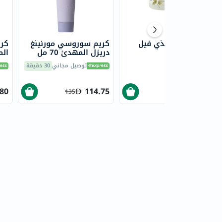
كريم ليلي مغذي فيل
كريم سوروسي مورنينغ
كري
فري، 50 مل
دريزل المهدئ 70 مل
الم
التوصيل
غداً
توصيل مجاني
30 دقيقة
.80
114.75
46.48
135
71.50