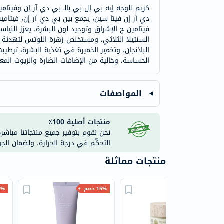
دي آر إن فيتا سين، يجمع بين بي دي آر إن، فيتامين 
فيتامين ج الإشراق وتوحيد لون البشرة. يعزز النياسي
السنتيلا الثلاثي، ومستخلص زهرة اللوتس لتهدئة ا
الباذنجان، وتخمير الخميرة في تغذية البشرة، ترطيب
الحساسة، وخالية من الإضافات الضارة والزيوت المع
المواصفات
منتجات أصلية 100٪
نحن نقوم بتوفير جميع منتجاتنا مباشر
التحكّم في درجة الحرارة. ولضمان الج
منتجات مماثلة
35% خصم
15% خصم
40% 