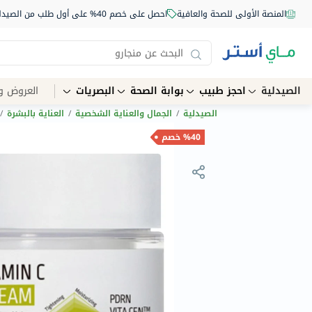
المنصة الأولى للصحة والعافية
احصل على خصم 40% على أول طلب من الصيدلية أونلاين استخدم الكود: NEW40
الصيدلية
احجز طبيب
بوابة الصحة
البصريات
العروض و
الصيدلية
/
الجمال والعناية الشخصية
/
العناية بالبشرة
/
%40 خصم