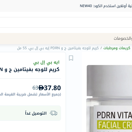
Site
الخصومات
Navigation
كريمات ومرطبات
/
كريم للوجه بفيتامين ج و PDRN إيه بي إل بي، 55 مل
الصيدلية
ايه بي إل بي
كريم للوجه بفيتامين ج و PDRN إيه بي إل بي، 55 مل
الماركات
NDL
37.80
63
Humantara
(
جميع الأسعار تشمل ضريبة القيمة ال
carroten
betadine
التوصيل غداً
La
Roche
Posay