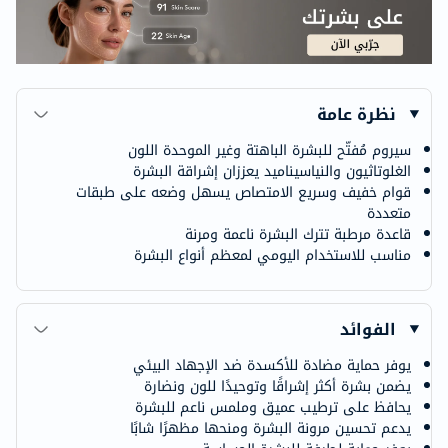
نظرة عامة
سيروم مُفتّح للبشرة الباهتة وغير الموحدة اللون
الغلوتاثيون والنياسيناميد يعززان إشراقة البشرة
قوام خفيف وسريع الامتصاص يسهل وضعه على طبقات
متعددة
قاعدة مرطبة تترك البشرة ناعمة ومرنة
مناسب للاستخدام اليومي لمعظم أنواع البشرة
الفوائد
يوفر حماية مضادة للأكسدة ضد الإجهاد البيئي
يضمن بشرة أكثر إشراقًا وتوحيدًا للون ونضارة
يحافظ على ترطيب عميق وملمس ناعم للبشرة
يدعم تحسين مرونة البشرة ومنحها مظهرًا شابًا