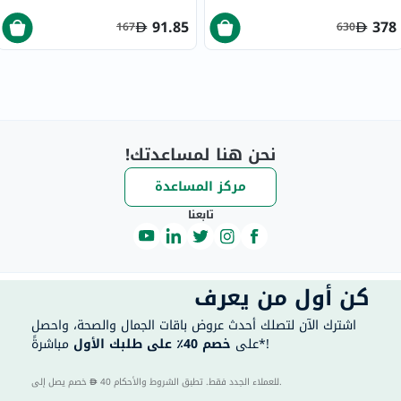
91.85
378
167
630
نحن هنا لمساعدتك!
مركز المساعدة
تابعنا
كن أول من يعرف
اشترك الآن لتصلك أحدث عروض باقات الجمال والصحة، واحصل
مباشرةً*!
على
خصم 40٪ على طلبك الأول
40 للعملاء الجدد فقط. تطبق الشروط والأحكام.
خصم يصل إلى