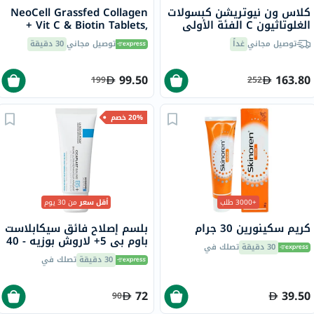
كلاس ون نيوتريشن كبسولات
NeoCell Grassfed Collagen
الغلوتاثيون C الفئة الأولى
+ Vit C & Biotin Tablets,
لدعم مضادات الأكسدة حزمة
Pack of 180's
توصيل مجاني
غداً
توصيل مجاني
30 دقيقة
من 60
99.50
163.80
199
252
20% خصم
+3000 طلب
أقل سعر
من 30 يوم
كريم سكينورين 30 جرام
بلسم إصلاح فائق سيكابلاست
باوم بي 5+ لاروش بوزيه - 40
30 دقيقة
تصلك في
مل
30 دقيقة
تصلك في
72
39.50
90