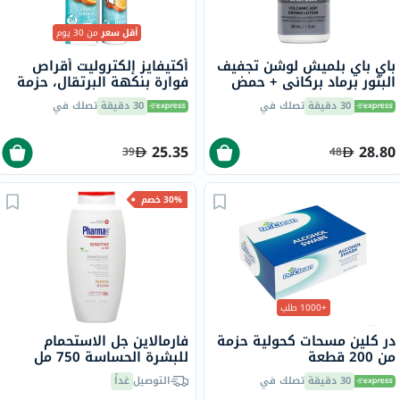
أقل سعر
من 30 يوم
باي باي بلميش لوشن تجفيف
أكتيفايز إلكتروليت أقراص
البثور برماد بركاني + حمض
فوارة بنكهة البرتقال، حزمة
الساليسيليك، 30 مل
من 20
30 دقيقة
تصلك في
30 دقيقة
تصلك في
25.35
28.80
39
48
30% خصم
+1000 طلب
در كلين مسحات كحولية حزمة
فارمالاين جل الاستحمام
من 200 قطعة
للبشرة الحساسة 750 مل
30 دقيقة
تصلك في
التوصيل
غداً