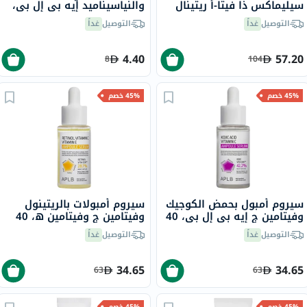
سيليماكس ذا فيتا-أ ريتينال
والنياسيناميد إيه بي إل بي،
شوت، 15 مل
25 مل، 4 قطع
التوصيل
غداً
التوصيل
غداً
4.40
57.20
8
104
45% خصم
45% خصم
سيروم أمبول بحمض الكوجيك
سيروم أمبولات بالريتينول
وفيتامين ج إيه بي إل بي، 40
وفيتامين ج وفيتامين ه، 40
مل
مل
التوصيل
غداً
التوصيل
غداً
34.65
34.65
63
63
45% خصم
45% خصم