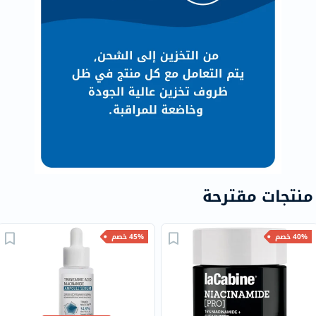
منتجات مقترحة
40% خصم
45% خصم