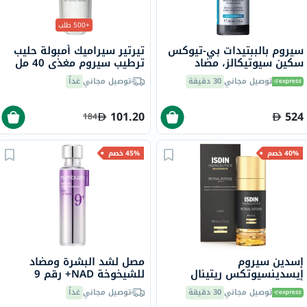
+500 طلب
سيروم بالببتيدات بي-تيوكس
تيرتير سيراميك أمبولة حليب
سكين سيوتيكالز، مضاد
ترطيب سيروم مغذي 40 مل
للتجاعيد - 30 مل
توصيل مجاني
30 دقيقة
توصيل مجاني
غداً
101.20
524
184
40% خصم
45% خصم
إسدين سيروم
مصل لشد البشرة ومضاد
إيسدينسيوتكس ريتينال
للشيخوخة NAD+ رقم 9
إنتنس الليلي المضاد للتجاعيد
نومبوزين
توصيل مجاني
30 دقيقة
توصيل مجاني
غداً
50 مل