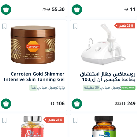
55.30
11
79
25% خصم
روسماكس جهاز استنشاق
Carroten Gold Shimmer
بضاغط مكبسي ان إي100
Intensive Skin Tanning Gel
للعناية بالجهاز التنفسي
150ml
توصيل مجاني
30 دقيقة
توصيل مجاني
غداً
106
249
332
25% خصم