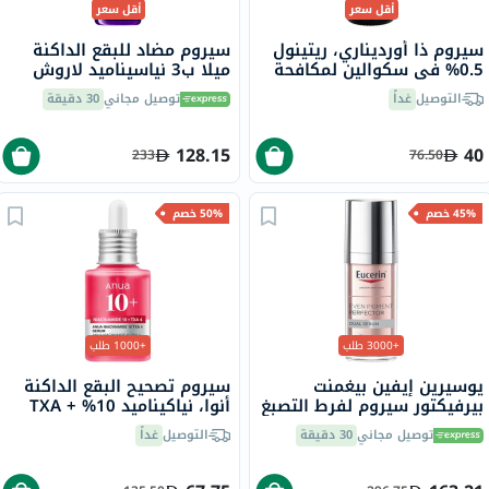
أقل سعر
أقل سعر
سيروم ذا أورديناري، ريتينول
سيروم مضاد للبقع الداكنة
0.5% في سكوالين لمكافحة
ميلا ب3 نياسيناميد لاروش
علامات التقدم في السن، 30
بوزيه، لجميع أنواع البشرة -
التوصيل
غداً
توصيل مجاني
30 دقيقة
مل
30 مل
128.15
40
233
76.50
45% خصم
50% خصم
+3000 طلب
+1000 طلب
يوسيرين إيفين بيغمنت
سيروم تصحيح البقع الداكنة
بيرفيكتور سيروم لفرط التصبغ
أنوا، نياكيناميد 10% + TXA
المزدوج 30 مل
4%، 30 مل
توصيل مجاني
30 دقيقة
التوصيل
غداً