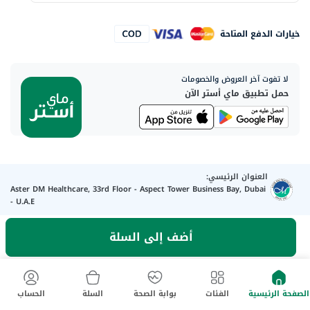
خيارات الدفع المتاحة
لا تفوت آخر العروض والخصومات
حمل تطبيق ماي أستر الآن
العنوان الرئيسي:
Aster DM Healthcare, 33rd Floor - Aspect Tower Business Bay, Dubai
- U.A.E
أضف إلى السلة
كلمنا واتساب
تواصل معنا
الصفحة الرئيسية
الفئات
بوابة الصحة
السلة
الحساب