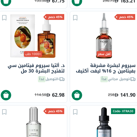
67.75
163.21
135.50
296.75
45% خصم
45% خصم
أقل سعر
+1000 طلب
سيروم لبشرة مشرقة
د. ألتيا سيروم فيتامين سي
بفيتامين ج 16% ليفت أكتيف
لتفتيح البشرة 30 مل
فيشي، 20 مل
توصيل مجاني
غداً
التوصيل
غداً
62.98
141.90
114.50
258
Code- XTRA30
45% خصم