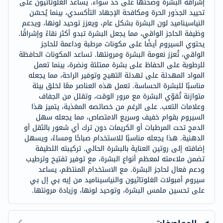
إشراقة البشرة وصحتها على حد سواء. يساعد الغلوتاثيون على
تحييد الجذور الحرة ومكافحة الإجهاد التأكسدي، بينما يُحسّن
النياسيناميد لون البشرة بشكل عام، ويعزز توحيد لونها، ويدعم
وظيفة الحاجز الواقي، مما يجعل البشرة تبدو أكثر نقاءً وإشراقًا.
يحتوي السيروم أيضًا على مكونات مرطبة وداعمة للحاجز
الواقي، تُعزز نعومة البشرة ومرونتها. تساعد المكونات الحافظة
للرطوبة على الحفاظ على بشرة ممتلئة ونضرة، بينما تعمل
المواد المهدئة على تهدئة التهيج وتوفير الراحة، مما يجعله
مناسبًا للبشرة الحساسة. تعمل هذه العناصر معًا لخلق بيئة
متوازنة تُقوّي البشرة مع مرور الوقت، وتقلل من الجفاف
وعلامات التعب. على الرغم من خصائصه المغذية، يتميز هذا
السيروم بقوام خفيف وسريع الامتصاص، مما يجعله سهل
الدمج تحت المرطبات أو الكريمات دون ترك أي شعور بالثقل أو
الدهنية. هذا يجعله مناسبًا للاستخدام صباحًا ومساءً، ويسهل
إضافته إلى روتين العناية بالبشرة الحالي. تركيبته اللطيفة
تضمن ملاءمته لمعظم أنواع البشرة، مع توفير تفتيح وترطيب
ودعم فعال لحاجز البشرة. مع الاستخدام المنتظم، يساعد
سيروم أمبولات الغلوتاثيون والنياسيناميد من إيه بي إل بي
على تحسين ملمس البشرة، وتوحيد لونها، وزيادة مرونتها.