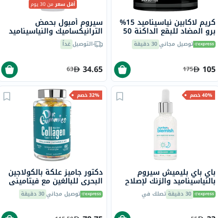
أقل سعر
من 30 يوم
كريم لاكابين نياسيناميد 15%
سيروم أمبول بحمض
برو المضاد للبقع الداكنة 50
الترانيكساميك والنياسيناميد
مل
إيه بي إل بي، 40 مل
توصيل مجاني
30 دقيقة
التوصيل
غداً
34.65
105
63
175
40% خصم
32% خصم
باي باي بليميش سيروم
دكتور جاميز علكة بالكولاجين
بالنياسيناميد والزنك لإصلاح
البحري للبالغين مع فيتاميني
البشرة، 30 مل
ج وهـ، حزمة من 60
30 دقيقة
تصلك في
توصيل مجاني
30 دقيقة