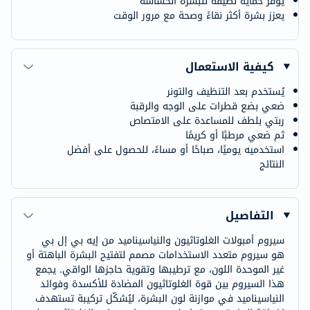
يوفر حماية لطيفة للبشرة الحساسة
يعزز بشرة أكثر نقاءً وصحة مع مرور الوقت
كيفية الاستعمال
يُستخدم بعد التنظيف والتونر
ضعي بضع قطرات على الوجه والرقبة
ربتي بلطف للمساعدة على الامتصاص
ثم ضعي مرطبًا أو كريمًا
استخدميه يوميًا، صباحًا أو مساءً، للحصول على أفضل
النتائج
التفاصيل
سيروم أمبولات الغلوتاثيون والنياسيناميد من إيه بي إل بي
هو سيروم متعدد الاستخدامات مصمم لتفتيح البشرة الباهتة أو
غير الموحدة اللون، مع ترطيبها وتقوية حاجزها الواقي. يجمع
هذا السيروم بين قوة الغلوتاثيون المضادة للأكسدة وفوائد
النياسيناميد في موازنة لون البشرة، ليُشكّل تركيبة تستهدف