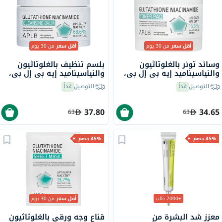
أقل سعر
من 30 يوم
أقل سعر
من 30 يوم
وسائد تونر بالغلوتاثيون
بلسم تنظيف بالغلوتاثيون
والنياسيناميد إيه بي إل بي،
والنياسيناميد إيه بي إل بي،
60 قطعة
80 مل
التوصيل
غداً
التوصيل
غداً
37.80
34.65
63
63
45% خصم
45% خصم
+7000 طلب
أقل سعر
من 30 يوم
معزز شد البشرة من
قناع وجه ورقي بالغلوتاثيون