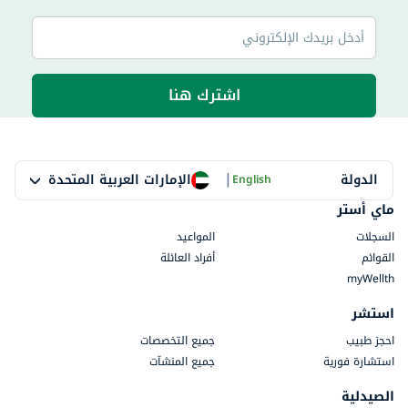
اشترك هنا
|
الإمارات العربية المتحدة
الدولة
English
ماي أستر
السجلات
المواعيد
القوائم
أفراد العائلة
myWellth
استشر
احجز طبيب
جميع التخصصات
استشارة فورية
جميع المنشآت
الصيدلية