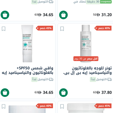
30 دقيقة
تصلك في
التوصيل
غداً
34.65
31.20
63
52
40% خصم
45% خصم
أقل سعر
من 30 يوم
تونر للوجه بالغلوتاثيون
واقي شمس SPF50+
والنياسيناميد إيه بي إل بي،
بالغلوتاثيون والنياسيناميد إيه
160 مل
بي إل بي، 40 مل
التوصيل
غداً
التوصيل
غداً
34.65
37.80
63
63
45% خصم
40% خصم