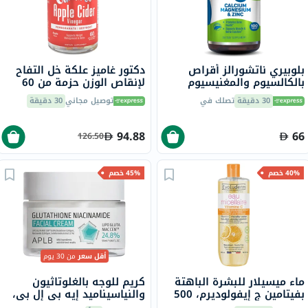
بلوبيري ناتشورالز أقراص
دكتور غاميز علكة خل التفاح
بالكالسيوم والمغنيسيوم
لإنقاص الوزن حزمة من 60
والزنك، 100 قطعة
30 دقيقة
تصلك في
توصيل مجاني
30 دقيقة
94.88
66
126.50
40% خصم
45% خصم
أقل سعر
من 30 يوم
ماء ميسيلار للبشرة الباهتة
كريم للوجه بالغلوتاثيون
بفيتامين ج إيفولوديرم، 500
والنياسيناميد إيه بي إل بي،
مل
55 مل