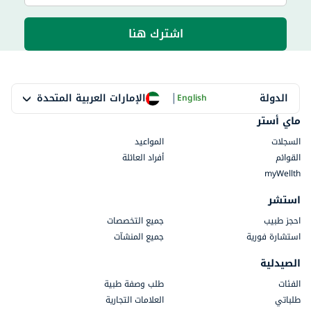
اشترك هنا
|
الإمارات العربية المتحدة
الدولة
English
ماي أستر
السجلات
المواعيد
القوائم
أفراد العائلة
myWellth
استشر
احجز طبيب
جميع التخصصات
استشارة فورية
جميع المنشآت
الصيدلية
الفئات
طلب وصفة طبية
طلباتي
العلامات التجارية