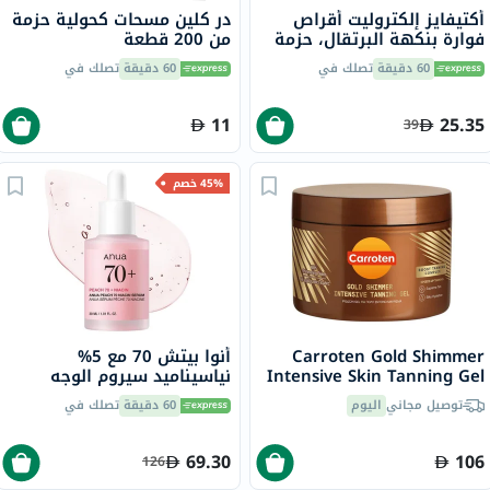
أكتيفايز إلكتروليت أقراص
در كلين مسحات كحولية حزمة
فوارة بنكهة البرتقال، حزمة
من 200 قطعة
من 20
60 دقيقة
تصلك في
60 دقيقة
تصلك في
11
25.35
39
45% خصم
Carroten Gold Shimmer
أنوا بيتش 70 مع 5%
Intensive Skin Tanning Gel
نياسيناميد سيروم الوجه
150ml
لتفتيح البشرة للبشرة الجافة
توصيل مجاني
اليوم
60 دقيقة
تصلك في
30 مل
69.30
106
126