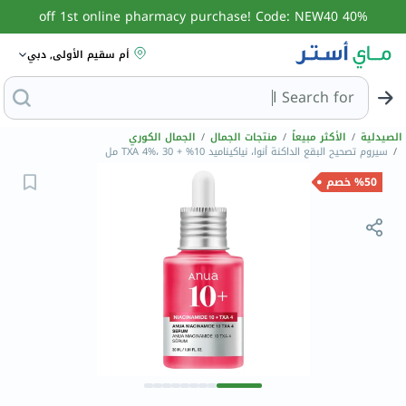
40% off 1st online pharmacy purchase! Code: NEW40
أم سقيم الأولى, دبي
Search for
البحث عن مزيل عرق
الصيدلية
/
الأكثر مبيعاً
/
منتجات الجمال
/
الجمال الكوري
/
سيروم تصحيح البقع الداكنة أنوا، نياكيناميد 10% + TXA 4%، 30 مل
%50 خصم