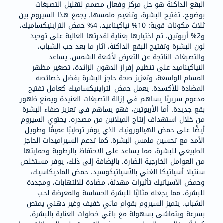
البقع الداكنة هو حل مركز وفعال مصمم لتقليل التصبغات
بوضوح، تفتيح البشرة، وتنعيم ملمسها. يجمع هذا السيروم بين
ثلاث مكونات قوية: 10% نياكيناميد، 4% حمض التراينيكساميك،
و2% أربوتين، تم اختيارها بعناية لقدرتها العالية على توحيد
لون البشرة وتفتيح البقع الداكنة، آثار ما بعد حب الشباب،
والتصبغات الناتجة عن التعرض لأشعة الشمس. يساعد
النياكيناميد على تنظيم إفراز الدهون الزائدة، تصغير مظهر
المسام الواسعة، وتعزيز صحة حاجز البشرة بفضل خصائصه
المضادة للأكسدة. يعمل حمض التراينيكساميك كعامل تفتيح
مدعوم سريريًا يساهم في إزالة التصبغات العنيدة ويمنع ظهور
بقع جديدة. أما الأربوتين، فهو يساهم في تعزيز صفاء البشرة
من خلال استهداف إنتاج الميلانين من مصدره. يحتوي السيروم
أيضًا على حمض الهيالورونيك الذي يوفر ترطيبًا عميقًا وطويل
الأمد مع تحسين ملمس البشرة. كما تدعم السيراميدات الحاجز
الطبيعي للبشرة، مما يساعد على الاحتفاظ بالرطوبة وحمايتها
من العوامل الخارجية الضارة. بالإضافة إلى ذلك، يوفر مستخلص
سنتيلا أسياتيكا الغني بالآسياتيكوسيد، حمض الماديكاسيك،
وحمض الآسياتيك تأثيرات مهدئة، مضادة للالتهابات، ومجددة
للبشرة، مما يجعله مثاليًا للبشرة الحساسة والمعرضة لحب
الشباب. يتميز السيروم بقوام مائي خفيف وغير دهني يمتص
بسرعة ويتماشى بسهولة مع باقي خطوات العناية بالبشرة.