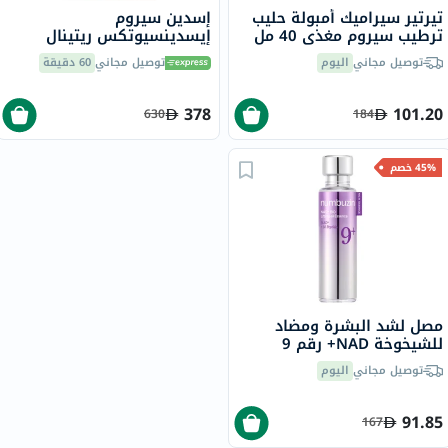
تيرتير سيراميك أمبولة حليب
إسدين سيروم
ترطيب سيروم مغذي 40 مل
إيسدينسيوتكس ريتينال
إنتنس الليلي المضاد للتجاعيد
توصيل مجاني
اليوم
توصيل مجاني
60 دقيقة
50 مل
378
101.20
630
184
45% خصم
مصل لشد البشرة ومضاد
للشيخوخة NAD+ رقم 9
نومبوزين
توصيل مجاني
اليوم
91.85
167