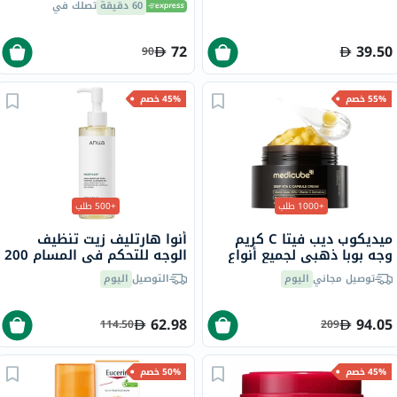
60 دقيقة
تصلك في
72
39.50
90
55% خصم
45% خصم
+1000 طلب
+500 طلب
ميديكوب ديب فيتا C كريم
أنوا هارتليف زيت تنظيف
وجه بوبا ذهبي لجميع أنواع
الوجه للتحكم في المسام 200
البشرة 55 جرام
مل
توصيل مجاني
اليوم
التوصيل
اليوم
62.98
94.05
114.50
209
45% خصم
50% خصم