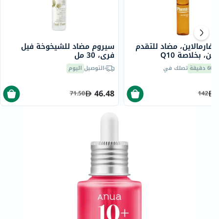
فارمالاين، مضاد للتقدم
سيروم مضاد للشيخوخة فيل
في السن، بخلاصة Q10
فري، 30 مل
ومضادات الأكسدة، 2 مل، 10
60 دقيقة
تصلك في
التوصيل
اليوم
ت
46.48
71.50
142