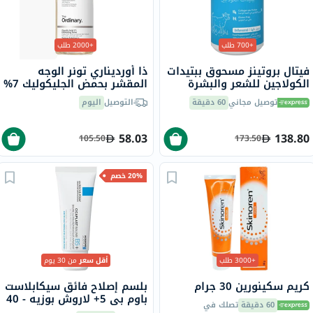
+700 طلب
+2000 طلب
فيتال بروتينز مسحوق ببتيدات
ذا أورديناري تونر الوجه
الكولاجين للشعر والبشرة
المقشر بحمض الجليكوليك 7%
والأظافر 284 جرام
لتوحيد لون البشرة 240 مل
توصيل مجاني
60 دقيقة
التوصيل
اليوم
58.03
138.80
105.50
173.50
20% خصم
+3000 طلب
أقل سعر
من 30 يوم
كريم سكينورين 30 جرام
بلسم إصلاح فائق سيكابلاست
باوم بي 5+ لاروش بوزيه - 40
60 دقيقة
تصلك في
مل