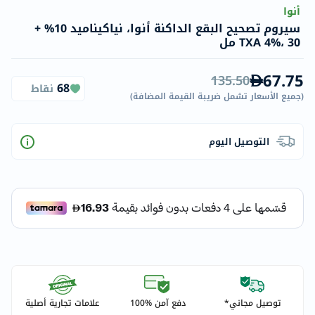
أنوا
سيروم تصحيح البقع الداكنة أنوا، نياكيناميد 10% +
TXA 4%، 30 مل
67.75
135.50
68
نقاط
(
جميع الأسعار تشمل ضريبة القيمة المضافة
)
التوصيل اليوم
توصيل مجاني*
دفع آمن %100
علامات تجارية أصلية