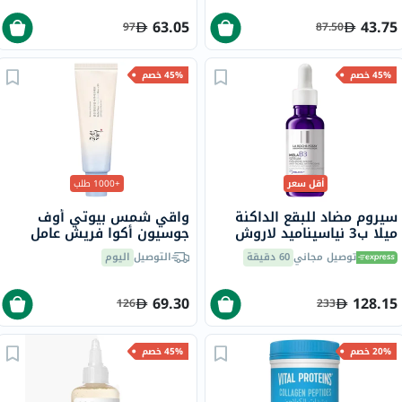
63.05
43.75
97
87.50
45% خصم
45% خصم
أقل سعر
+1000 طلب
سيروم مضاد للبقع الداكنة
واقي شمس بيوتي أوف
ميلا ب3 نياسيناميد لاروش
جوسيون أكوا فريش عامل
بوزيه، لجميع أنواع البشرة -
حماية من الشمس 50+
توصيل مجاني
60 دقيقة
التوصيل
اليوم
30 مل
PA++++، 50 مل
69.30
128.15
126
233
20% خصم
45% خصم