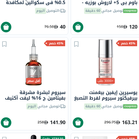
باوم بي 5+ لاروش بوزيه -
0.5% في سكوالين لمكافحة
100 مل
علامات التقدم في السن، 30
توصيل مجاني
60 دقيقة
التوصيل
اليوم
مل
40
120
76.50
150
45% خصم
45% خصم
+3000 طلب
أقل سعر
يوسيرين إيفين بيغمنت
سيروم لبشرة مشرقة
بيرفيكتور سيروم لفرط التصبغ
بفيتامين ج 16% ليفت أكتيف
المزدوج 30 مل
فيشي، 20 مل
توصيل مجاني
60 دقيقة
توصيل مجاني
اليوم
141.90
163.21
258
296.75
45% خصم
Code- XTRA30