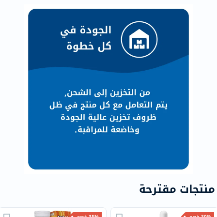
منتجات مقترحة
30% خصم
35% خصم