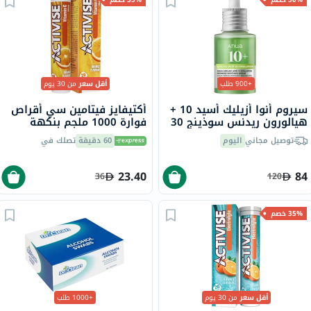
+900 طلب
أقل سعر
من 30 يوم
سيروم أنوا أزيليك أسيد 10 +
أكتيفايز فيتامين سي أقراص
هيالورون ريدنس سوذينج 30
فوارة 1000 ملجم بنكهة
مل
البرتقال حزمة من 20
توصيل مجاني
اليوم
60 دقيقة
تصلك في
23.40
84
36
120
35% خصم
أقل سعر
من 30 يوم
+1000 طلب