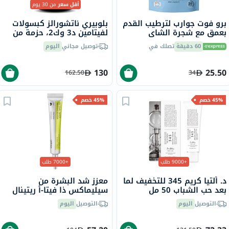
أقل سعر
من 30 يوم
برو فوت جوارب لترطيب القدم
بلوبيري ناتشورالز كبسولات
بعمق مع شجرة الشاي
لفيتامين د3 وك2، حزمة من
وفيتامين E لإصلاح البشرة
60
60 دقيقة
تصلك في
توصيل مجاني
اليوم
الجافة،حزمه من زوج واحد
130
25.50
162.50
34
45% خصم
45% خصم
+9000 طلب
+7000 طلب
د. ألتيا كريم 345 للتخفيف لما
معزز شد البشرة من
بعد حب الشباب 50 مل
سيليماكس ذا فيتا-أ ريتينال
شوت، 15 مل
التوصيل
اليوم
التوصيل
اليوم