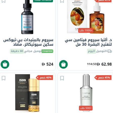
+1000 طلب
د. ألتيا سيروم فيتامين سي
سيروم بالببتيدات بي-تيوكس
لتفتيح البشرة 30 مل
سكين سيوتيكالز، مضاد
للتجاعيد - 30 مل
التوصيل
اليوم
توصيل مجاني
60 دقيقة
524
62.98
114.50
45% خصم
40% خصم
+500 طلب