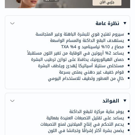
نظرة عامة
سيروم تفتيح قوي للبشرة الباهتة وغير المتجانسة
يستهدف البقع الداكنة والمسام الواسعة
مصاغ بـ 10% نياسيناميد و 4% TXA
يساعد 2% أربوتين في الوقاية من تغير اللون مستقبلاً
حمض الهيالورونيك يحافظ على توازن ترطيب البشرة
مستخلص سنتيلا أسياتيكا يُهدئ ويلطف البشرة
قوام خفيف غير دهني يمتص بسرعة
خالٍ من العطور ولطيف للاستخدام اليومي
الفوائد
يوفر عناية مركزة للبقع الداكنة
يساعد على تقليل التصبغات العنيدة بفعالية
يدعم التحكم في إنتاج الميلانين لمنع التصبغات
يضمن بشرة أكثر إشراقًا وتجانسًا في اللون