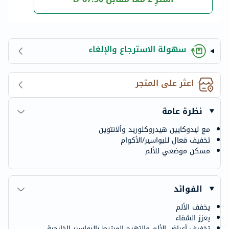
سهولة الاسترجاع والإلغاء
اعثر على المتجر
نظرة عامة
مع ليدوكايين هيدروكلوريد وألانتوين
تخفيف فعال للبواسير/الأكوام
مسكن موضعي للألم
الفوائد
يخفف الألم
يعزز الشفاء
تخفيف أعراض الألم والتهيج المرتبط بالبواسير الخارجية