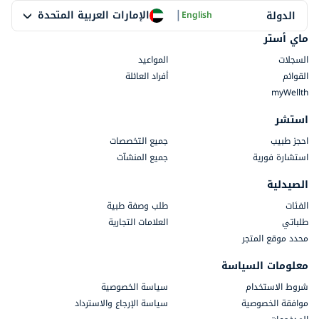
|
الإمارات العربية المتحدة
الدولة
English
ماي أستر
السجلات
المواعيد
القوائم
أفراد العائلة
myWellth
استشر
احجز طبيب
جميع التخصصات
استشارة فورية
جميع المنشآت
الصيدلية
الفئات
طلب وصفة طبية
طلباتي
العلامات التجارية
محدد موقع المتجر
معلومات السياسة
شروط الاستخدام
سياسة الخصوصية
موافقة الخصوصية
سياسة الإرجاع والاسترداد