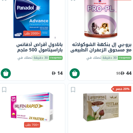
+2000 طلب
برو-بي إل بنكهة الشوكولاته
بانادول أقراص أدفانس
مع مسحوق الزعفران الطبيعي
باراسيتامول 500 ملجم
400 جرام
لتخفيف الحمى والألم، 24
30 دقيقة
تصلك في
30 دقيقة
تصلك في
قرص
14
44
55
20% خصم
+700 طلب