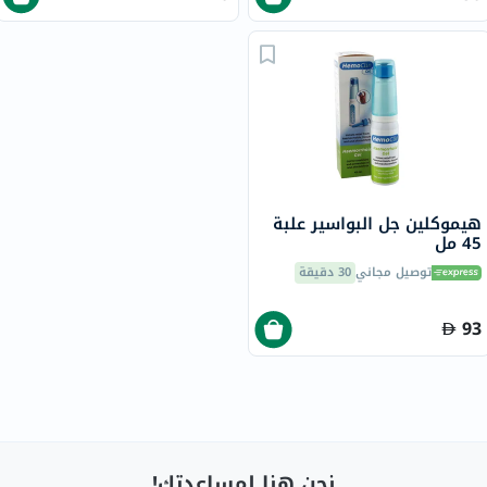
هيموكلين جل البواسير علبة
45 مل
توصيل مجاني
30 دقيقة
93
نحن هنا لمساعدتك!