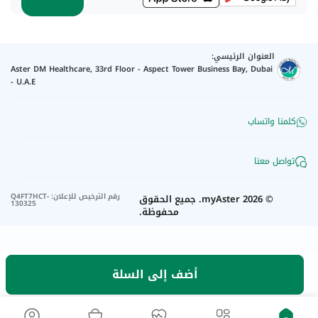
العنوان الرئيسي:
Aster DM Healthcare, 33rd Floor - Aspect Tower Business Bay, Dubai
- U.A.E
كلمنا واتساب
تواصل معنا
رقم الترخيص للإعلان
:
Q4FT7HCT-
©
2026
myAster.
جميع الحقوق
130325
محفوظة.
أضف إلى السلة