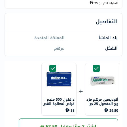
للطلبات اكتر من
75
التفاصيل
بلد المنشأ
المملكة المتحدة
الشكل
مرهم
أنوديسين مرهم مزد
دافلون 500 ملجم أ
وج المفعول 25 جرا
قراص لمعالجة القص
م
ور الوريدي، 30 قطع
38
29.50
ة
اشترِ 2 معًا مقابل
67.50