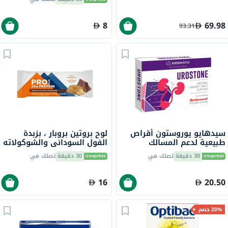
8
69.98
93.31
سيدهايو يوروستون أقراص
لوح بروتين بروبار ، بزبدة
طبيعية لدعم المسالك
الفول السوداني والشوكولاته
البولية، حزمة من 30
70 جرام
30 دقيقة
تصلك في
30 دقيقة
تصلك في
16
20.50
20% خصم