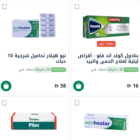
+1000 طلب
بنادول كولد أند فلو - أقراص
نيو هيلار تحاميل شرجية 10
ليلية لعلاج الحمى والبرد
حبات
والإنفلونزا، 24 قرص
30 دقيقة
تصلك في
30 دقيقة
تصلك في
58
16