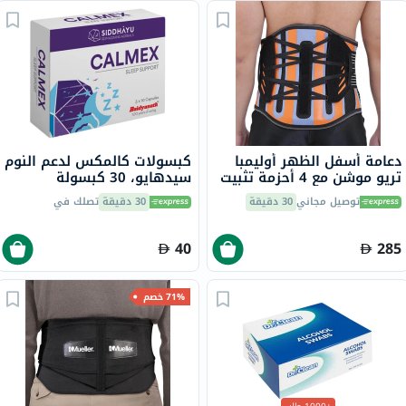
دعامة أسفل الظهر أوليمبا
كبسولات كالمكس لدعم النوم
تريو موشن مع 4 أحزمة تثبيت
سيدهايو، 30 كبسولة
فولاذية 12 بوصة كبير، OWB-
توصيل مجاني
30 دقيقة
30 دقيقة
تصلك في
512
40
285
71% خصم