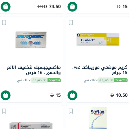
74.50
15
149
كريم موضعي فوزيباكت 2%،
ماكسيجيسيك لتخفيف الألم
15 جرام
والحمى، 16 قرص
30 دقيقة
تصلك في
30 دقيقة
تصلك في
15
10.50