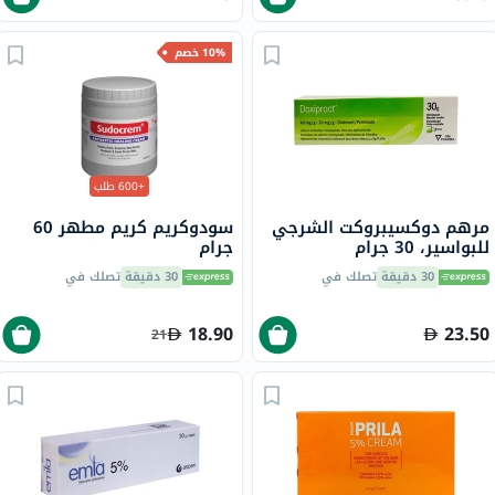
10% خصم
+600 طلب
مرهم دوكسيبروكت الشرجي
سودوكريم كريم مطهر 60
للبواسير، 30 جرام
جرام
30 دقيقة
تصلك في
30 دقيقة
تصلك في
18.90
23.50
21