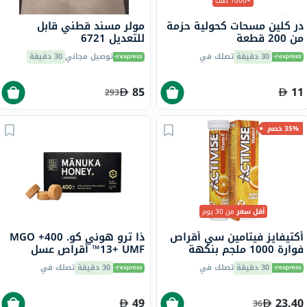
+1000 طلب
در كلين مسحات كحولية حزمة
مولر مسند قطني قابل
من 200 قطعة
للتعديل 6721
30 دقيقة
تصلك في
توصيل مجاني
30 دقيقة
85
11
293
35% خصم
أقل سعر
من 30 يوم
أكتيفايز فيتامين سي أقراص
ذا ترو هوني كو. 400+ MGO
فوارة 1000 ملجم بنكهة
13+ UMF™ أقراص عسل
البرتقال حزمة من 20
مانوكا 2.8 جرام 8 أقراص
30 دقيقة
تصلك في
30 دقيقة
تصلك في
49
23.40
36