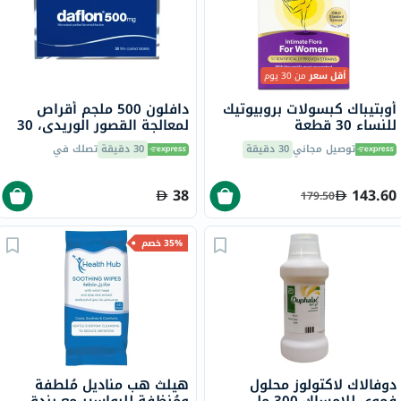
أقل سعر
من 30 يوم
أوبتيباك كبسولات بروبيوتيك
دافلون 500 ملجم أقراص
للنساء 30 قطعة
لمعالجة القصور الوريدي، 30
قطعة
توصيل مجاني
30 دقيقة
30 دقيقة
تصلك في
38
143.60
179.50
35% خصم
دوفالاك لاكتولوز محلول
هيلث هب مناديل مُلطفة