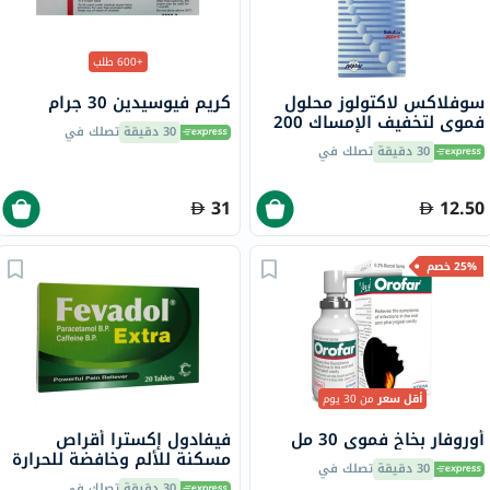
+600 طلب
سوفلاكس لاكتولوز محلول
كريم فيوسيدين 30 جرام
فموي لتخفيف الإمساك 200
30 دقيقة
تصلك في
مل
30 دقيقة
تصلك في
31
12.50
25% خصم
أقل سعر
من 30 يوم
أوروفار بخاخ فموي 30 مل
فيفادول إكسترا أقراص
مسكنة للألم وخافضة للحرارة
30 دقيقة
تصلك في
20 قرص
30 دقيقة
تصلك في