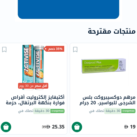
منتجات مقترحة
35% خصم
أقل سعر
من 30 يوم
مرهم دوكسيبروكت بلس
أكتيفايز إلكتروليت أقراص
الشرجي للبواسير، 20 جرام
فوارة بنكهة البرتقال، حزمة
من 20
30 دقيقة
تصلك في
30 دقيقة
تصلك في
25.35
19
39