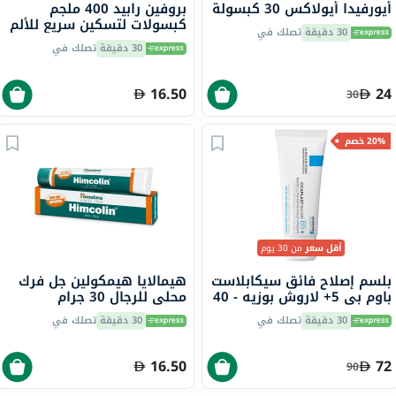
أيورفيدا أيولاكس 30 كبسولة
بروفين رابيد 400 ملجم
كبسولات لتسكين سريع للألم
30 دقيقة
تصلك في
حزمة من 20
30 دقيقة
تصلك في
16.50
24
30
20% خصم
أقل سعر
من 30 يوم
بلسم إصلاح فائق سيكابلاست
هيمالايا هيمكولين جل فرك
باوم بي 5+ لاروش بوزيه - 40
محلي للرجال 30 جرام
مل
30 دقيقة
تصلك في
30 دقيقة
تصلك في
16.50
72
90