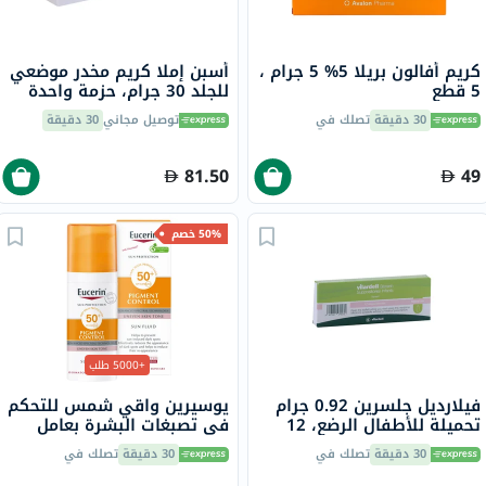
كريم أفالون بريلا 5% 5 جرام ،
أسبن إملا كريم مخدر موضعي
5 قطع
للجلد 30 جرام، حزمة واحدة
30 دقيقة
تصلك في
توصيل مجاني
30 دقيقة
81.50
49
50% خصم
+5000 طلب
فيلارديل جلسرين 0.92 جرام
يوسيرين واقي شمس للتحكم
تحميلة للأطفال الرضع، 12
في تصبغات البشرة بعامل
حماية من الشمس 50+ سائل
30 دقيقة
تصلك في
30 دقيقة
تصلك في
حماية من أشعة الشمس
للبشرة غير المتجانسة 50 مل