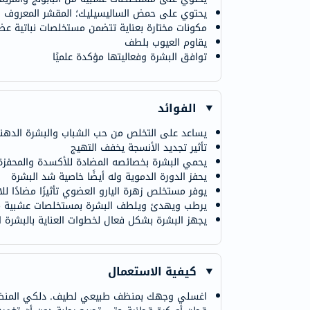
يحتوي على حمض الساليسيليك؛ المقشر المعروف
مكونات مختارة بعناية تتضمن مستخلصات نباتية عض
يقاوم العيوب بلطف
توافق البشرة وفعاليتها مؤكدة علميًا
الفوائد
يساعد على التخلص من حب الشباب والبشرة الدهنية 
تأثير تجديد الأنسجة يخفف التهيج
يحمي البشرة بخصائصه المضادة للأكسدة والمحفزة
يحفز الدورة الدموية وله أيضًا خاصية شد البشرة
يوفر مستخلص زهرة اليارو العضوي تأثيرًا مضادًا للال
يرطب ويهدئ ويلطف البشرة بمستخلصات عشبية م
يجهز البشرة بشكل فعال لخطوات العناية بالبشرة ال
كيفية الاستعمال
اغسلي وجهك بمنظف طبيعي لطيف. دلكي المنظف برف