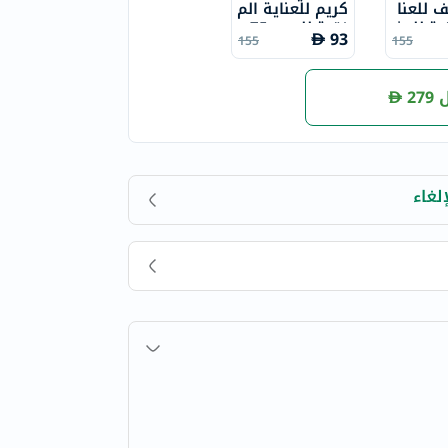
 للعنا
كريم للعناية الم
قية للبش
نقية للوجه 75 م
93
155
155
ضة للبق
ل
لشباب،
279
لغاء