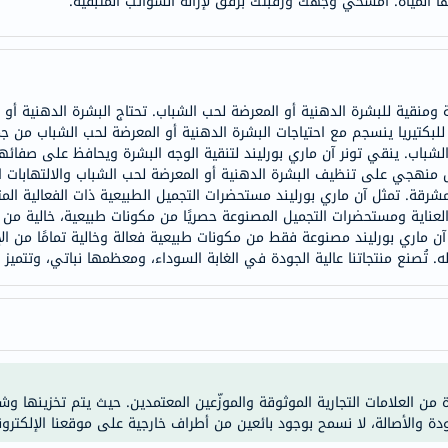
المياه. امسحي وجهك ورقبتك برفق لإزالة الشوائب المتبقية.
خسارة
الوزن
فحص
صحي
مة ومنقية للبشرة الدهنية أو المعرضة لحب الشباب. تحتاج البشرة الدهنية أ
روتيني
ضاد للبكتيريا ينسجم مع احتياجات البشرة الدهنية أو المعرضة لحب الشباب من 
باقة
باب. ينقي تونر آن ماري بورليند لتنقية الوجه البشرة ويحافظ على صفائها،
القلب
منهجي على تنظيف البشرة الدهنية أو المعرضة لحب الشباب والالتهابات الخ
قة. تمثل آن ماري بورليند مستحضرات التجميل الطبيعية ذات الفعالية المث
الصحي
 العناية ومستحضرات التجميل المصنوعة حصريًا من مكونات طبيعية، خالية من
Original
آن ماري بورليند مصنوعة فقط من مكونات طبيعية فعالة وخالية تمامًا من ال
IV
ه. تُصنع منتجاتنا عالية الجودة في الغابة السوداء، ومعظمها نباتي، وتتميز بتأ
اختبار
التحسس
الغذائي
الحالة
الصحية
ة من العلامات التجارية الموثوقة والموزّعين المعتمدين. حيث يتم تخزينها و
البشرة
ودة والأصالة، لا نسمح بوجود بائعين من أطراف خارجية على موقعنا الإلكترون
والشعر