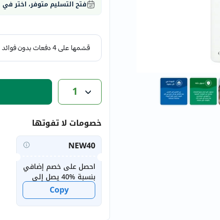
فتح التسليم متوفر، اختر في
eucerin
vitabiotics
bioderma
vichy
now
acm
1
dymatize
isdin
priorin
خصومات لا تفوتها
medicube
country-
NEW40
life
احصل على خصم إضافي
blueberry-
بنسبة %40 يصل إلى
naturals
20 درهماً إماراتياً
Copy
bepanthen
للمستخدمين الجدد
21st-