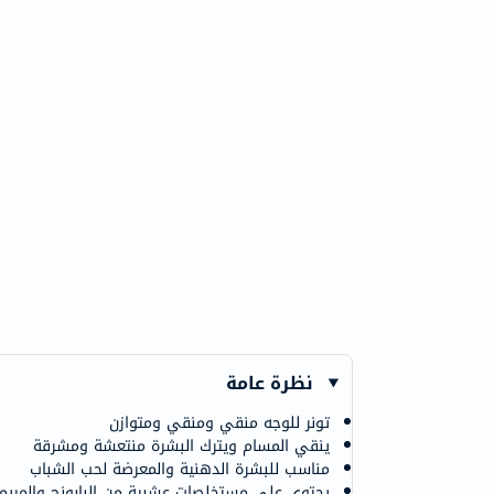
نظرة عامة
تونر للوجه منقي ومنقي ومتوازن
ينقي المسام ويترك البشرة منتعشة ومشرقة
مناسب للبشرة الدهنية والمعرضة لحب الشباب
يحتوي على مستخلصات عشبية من البابونج والمريمية