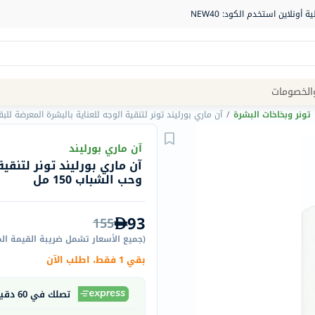
Site
الخصومات
Navigation
تونر وبخاخات البشرة
/
آن ماري بورليند تونر لتنقية الوجه للعناية بالبشرة المعرضة للبقع و
الصيدلية
آن ماري بورليند
آن ماري بورليند تونر لتنقية
الماركات
وحب الشباب 150 مل
NDL
Humantara
93
155
carroten
(
جميع الأسعار تشمل ضريبة القيمة ال
betadine
بقي 1 فقط، اطلب الآن
La
Roche
تصلك في 60 دقيقة
Posay