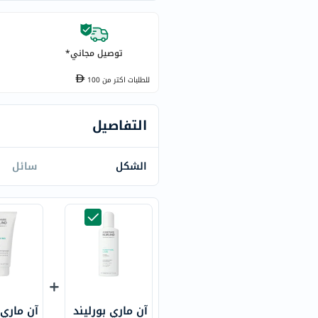
century
accu-
chek
توصيل مجاني*
activise
acuvue
للطلبات اكتر من
100
annemarie-
borlind
التفاصيل
webber-
naturals
الشكل
سائل
aveeno
freestylelibre
cetaphil
CHalpha
cerave
dralthea
mustela
celimax
آن ماري بورليند
آن ماري 