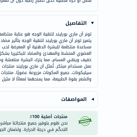
قطن أو كرة قطنية حتى تصبح رطبة دون أن تغمرها 
التفاصيل
تونر آن ماري بورليند لتنقية الوجه هو عناية منتظ
يتميز تونر آن ماري بورليند لتنقية الوجه بتأثير م
مساعدة منتظمة للبشرة الدهنية أو المعرضة لحب الش
العضوي المنشط والمهدئ والمضاد للبكتيريا بشكل 
خفيف وينقي المسام، مما يترك البشرة منتعشة ومشر
عمل مستدام مبتكر. تُمثل آن ماري بورليند منتجات
سيليكونات. جميع المكونات مزروعة عضويًا. منتجات 
والشعر بقوة الطبيعة، مما يمنحهما لمعانًا لا مثيل ل
المواصفات
منتجات أصلية 100٪
نحن نقوم بتوفير جميع منتجاتنا مباشر
التحكّم في درجة الحرارة. ولضمان الج