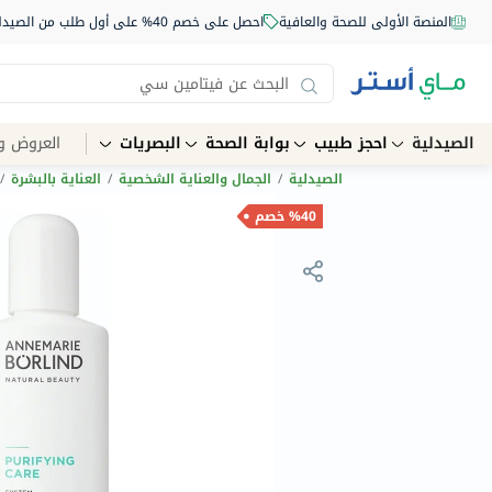
المنصة الأولى للصحة والعافية
احصل على خصم 40% على أول طلب من الصيدلية أونلاين استخدم الكود: NEW40
الصيدلية
احجز طبيب
بوابة الصحة
البصريات
العروض و
الصيدلية
/
الجمال والعناية الشخصية
/
العناية بالبشرة
/
%40 خصم