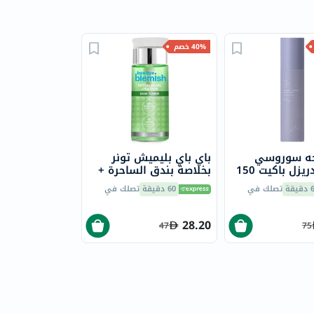
40% خصم
وجه سوروسي
باي باي بليميش تونر
مورنينغ دريزل باكيت 150
بخلاصة بندق الساحرة +
شجرة الشاي لموازنة
يقة
تصلك في
60 دقيقة
تصلك في
البشرة 130 مل
28.20
47
75