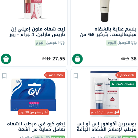
بلسم عناية بالشفاه
زيت شفاه ملون إميلي إن
مينيماليست، بتركيز 8% من
باريس فازلين، 4 جرام - روز
حمض الأسكوربيك، 12 جرام
امور
التوصيل
اليوم
التوصيل
اليوم
27.55
38
29
40
20% خصم
25% خصم
Nurse's Choice
أقل سعر
من 30 يوم
أقل سعر
من 30 يوم
يوسيرين أكوافور إس أو إس
إيغو كيو في مرطب الشفاه
مرطب لإصلاح الشفاه الجافة
بعامل حماية من أشعة
والمتشققة 10 مل
الشمس SPF30 للشفاه
30 دقيقة
تصلك في
30 دقيقة
تصلك في