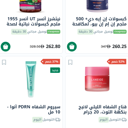
كبسولات إن إيه دي+ 500
نيتشرز أنسر UT أنسر 1955
ملجم إن إم إن بيو، لمكافحة
ملجم كبسولات نباتية لصحة
الشيخوخة - 30 كبسولة
المسالك البولية حزمة من 90
توصيل مجاني
30 دقيقة
توصيل مجاني
30 دقيقة
262.80
260.25
328.50
347
52% خصم
37% خصم
جديد
قناع الشفاه الليلي لانيج
سيروم الشفاه PDRN أنوا -
بنكهة التوت، 20 جرام
10 مل
التوصيل
اليوم
التوصيل
اليوم