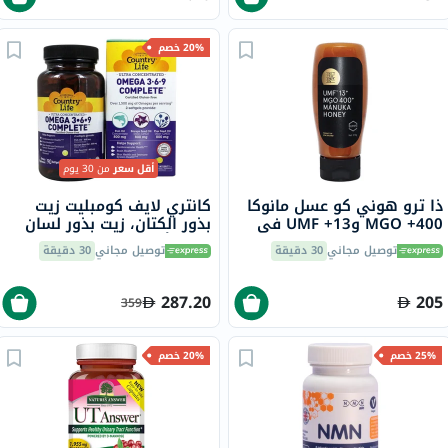
20% خصم
أقل سعر
من 30 يوم
ذا ترو هوني كو عسل مانوكا
كانتري لايف كومبليت زيت
400+ MGO و13+ UMF في
بذور الكتان، زيت بذور لسان
قارورة سهلة الضغط 375
الثور، أوميجا 3 6 9، 90
توصيل مجاني
30 دقيقة
توصيل مجاني
30 دقيقة
جرام
كبسولة هلامية
287.20
205
359
25% خصم
20% خصم