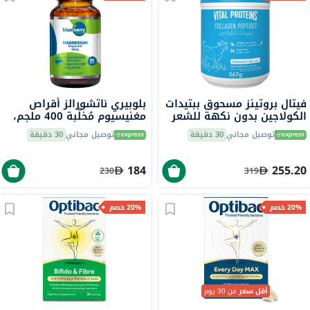
فيتال بروتينز مسحوق ببتيدات
بلوبيري ناتشورالز أقراص
الكولاجين بدون نكهة للشعر
مغنيسيوم مُخلَّبة 400 ملجم،
والبشرة والأظافر 567 جرام
90 قطعة B0258
توصيل مجاني
30 دقيقة
توصيل مجاني
30 دقيقة
184
255.20
230
319
20% خصم
20% خصم
أقل سعر
من 30 يوم