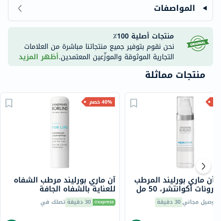
المواصفات
منتجات أصلية 100٪
نحن نقوم بتوفير جميع منتجاتنا مباشرة من العلامات
التجارية الموثوقة والموزّعين المعتمدين.
أظهر المزيد
منتجات مماثلة
40% خصم
 آن ماري بورليند المرطب
آن ماري بورليند مرطب الشفاه
ورونات أكوانتشر، 50 مل
للعناية بالشفاه الجافة
والمتشققة 4.8 جرام
توصيل مجاني
30 دقيقة
30 دقيقة
تصلك في