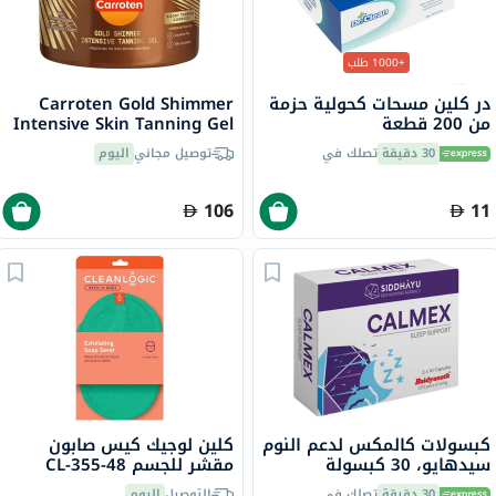
+1000 طلب
در كلين مسحات كحولية حزمة
Carroten Gold Shimmer
من 200 قطعة
Intensive Skin Tanning Gel
150ml
30 دقيقة
تصلك في
توصيل مجاني
اليوم
106
11
كبسولات كالمكس لدعم النوم
كلين لوجيك كيس صابون
سيدهايو، 30 كبسولة
مقشر للجسم CL-355-48
30 دقيقة
تصلك في
التوصيل
اليوم