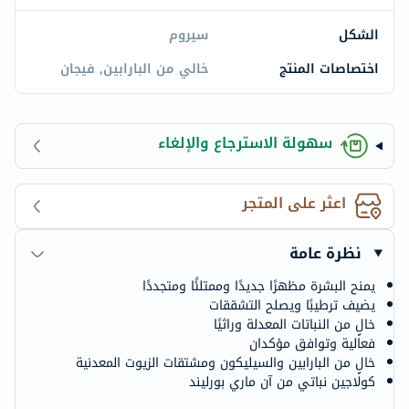
الشكل
سيروم
اختصاصات المنتج
خالي من البارابين, فيجان
سهولة الاسترجاع والإلغاء
اعثر على المتجر
نظرة عامة
يمنح البشرة مظهرًا جديدًا وممتلئًا ومتجددًا
يضيف ترطيبًا ويصلح التشققات
خالٍ من النباتات المعدلة وراثيًا
فعالية وتوافق مؤكدان
خالٍ من البارابين والسيليكون ومشتقات الزيوت المعدنية
كولاجين نباتي من آن ماري بورليند