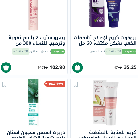
بروفوت كريم لإصلاح تشققات
ريغرو ستيب 2 بلسم تقوية
الكعب بشكل مكثف، 60 مل
وترطيب للنساء 300 مل
30 دقيقة
تصلك في
توصيل مجاني
30 دقيقة
102.90
35.25
147
47
40% خصم
كريم للعناية بالمنطقة
دزيرت أسنس معجون أسنان