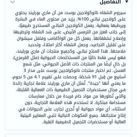
التفاصيل
سيروم الشفاه ناتوكولاجين بوست من آن ماري بورليند يحتوي
على كولاجين نباتي 100%، يزيد من محتوى الماء في البشرة
ويرطبها بفعالية. يعمل الكولاجين النباتي المستخرج طبيعيًا،
إلى جانب مُعزز من الترمس الأبيض، على شد الشفاه وترطيبها
وإصلاح تشققاتها. يعمل كل من الواكابامب وفلفل سيشوان
على تقليل التجاعيد، وجعل الشفاه أكثر امتلاءً، وتحديد
ملامحها. هذا المنتج نباتي. وكجميع منتجات آن ماري بورليند،
فهو ليس فقط خاليًا من المستخلصات الحيوانية (مثل القرمزي)،
بل خالٍ أيضًا من المنتجات ذات الأصل الحيواني، مثل شمع
العسل. تم اختبار منتجات ناتوكولاجين بوست على مدار 3
أسابيع من قِبل 91 شخصًا، وحصلت على تقييم 4.1 من 5 نجوم،
ما يعني أنها "جيدة". تُمثل آن ماري بورليند علامة تجارية رائدة
في مجال مستحضرات التجميل الطبيعية ذات الفعالية المُثبتة،
والتي تُطورها من مواد خام فريدة من خلال ممارسات
مستدامة مبتكرة. لا تستخدم هذه العلامة التجارية، دون
استثناء، أي مواد حيوانية أو تُجري تجارب على الحيوانات في
إنتاج منتجاتها. جميع المكونات النباتية تلبي المعايير البيئية
العالية أو مستحضرات التجميل الطبيعية النقية.