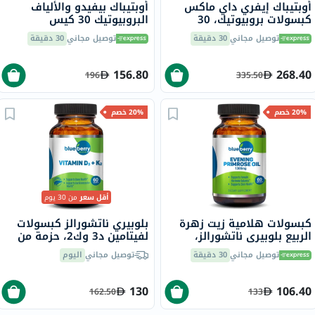
أوبتيباك إيفري داي ماكس
أوبتيباك بيفيدو والألياف
كبسولات بروبيوتيك، 30
البروبيوتيك 30 كيس
قطعة
توصيل مجاني
30 دقيقة
توصيل مجاني
30 دقيقة
156.80
268.40
196
335.50
20% خصم
20% خصم
أقل سعر
من 30 يوم
كبسولات هلامية زيت زهرة
بلوبيري ناتشورالز كبسولات
الربيع بلوبيري ناتشورالز،
لفيتامين د3 وك2، حزمة من
1300 ملجم، 60 كبسولة
60
توصيل مجاني
30 دقيقة
توصيل مجاني
اليوم
130
106.40
162.50
133