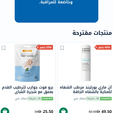
منتجات مقترحة
40% خصم
25% خصم
آن ماري بورليند مرطب الشفاه
برو فوت جوارب لترطيب القدم
للعناية بالشفاه الجافة
بعمق مع شجرة الشاي
والمتشققة 4.8 جرام
وفيتامين E لإصلاح البشرة
30 دقيقة
تصلك في
30 دقيقة
تصلك في
الجافة،حزمه من زوج واحد
25.50
49.50
34
82.50