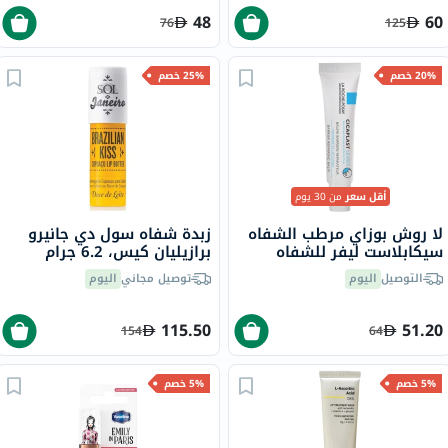
48
60
76
125
20% خصم
25% خصم
أقل سعر
من 30 يوم
لا روش بوزاي مرطب الشفاه
زبدة شفاه سول دي جانيرو
سيكابلاست ليفر للشفاه
برازيليان كيس، 6.2 جرام
الجافة والمتشققة 7.5 مل
التوصيل
اليوم
توصيل مجاني
اليوم
115.50
51.20
154
64
5% خصم
5% خصم