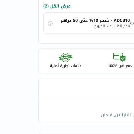
عرض الكل (2)
ADCB10 - خصم 10% حتى 50 درهم
قدم الطلب عند الخروج
دفع آمن %100
علامات تجارية أصلية
البارابين, فيجان