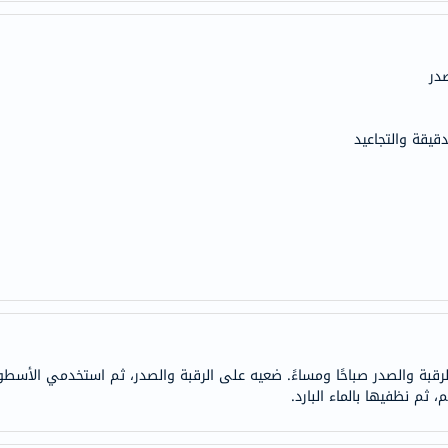
doppelherz
NMN
در
dessert-
essence
Biochem
قيقة والتجاعيد
SVR
skinceuticals
feel
true-
honey
الصحة
والمكملات
أساسيات
العناية
قبة والصدر صباحًا ومساءً. ضعيه على الرقبة والصدر، ثم استخدمي الأسطوان
 ثم نظفيها بالماء البارد.
الصحية
باقة