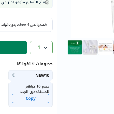
فتح التسليم متوفر، اختر في
eucerin
vitabiotics
bioderma
vichy
now
acm
1
dymatize
isdin
priorin
خصومات لا تفوتها
medicube
country-
NEW10
life
خصم 10 دراهم
blueberry-
للمستخدمين الجدد
naturals
Copy
bepanthen
21st-