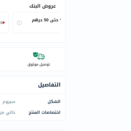
century
عروض البنك
accu-
chek
AHB10 - خصم 10% حتى 50 درهم
activise
قدم الطلب عند الخروج
acuvue
annemarie-
borlind
webber-
naturals
توصيل موثوق
aveeno
freestylelibre
التفاصيل
cetaphil
CHalpha
الشكل
سيروم
cerave
dralthea
اختصاصات المنتج
خالي من 
mustela
celimax