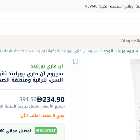
Site
الخصومات
Navigation
سيروم وزيوت الوجه
/
سيروم آن ماري بورليند ناتوكولاجين بوست، لمكافحة علامات تقدم 
الصيدلية
آن ماري بورليند
سيروم آن ماري بورليند نات
الماركات
السن، للرقبة ومنطقة الصدر، 50
NDL
Humantara
234.90
391.50
carroten
(
جميع الأسعار تشمل ضريبة القيمة ال
betadine
بقي 5 فقط، اطلب الآن
La
Roche
توصيل مجاني 60 دقيقة
Posay