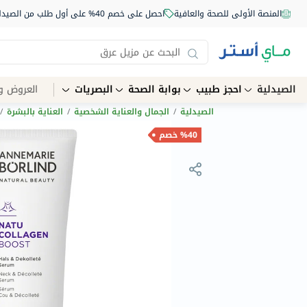
المنصة الأولى للصحة والعافية
احصل على خصم 40% على أول طلب من الصيدلية أونلاين استخدم الكود: NEW40
الصيدلية
احجز طبيب
بوابة الصحة
البصريات
العروض و
الصيدلية
/
الجمال والعناية الشخصية
/
العناية بالبشرة
/
%40 خصم