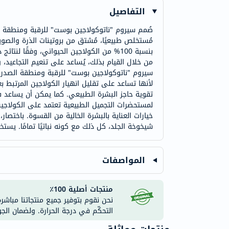
التفاصيل
صُمم سيروم "ناتوكولاجين بوست" للرقبة ومنطقة ال
مُستخلص طبيعيًا، مُشتق من بروتينات الذرة والصويا و
بنسبة 100% من الكولاجين الحيواني، وفقًا 
من خلال القيام بذلك، يُساعد على تنعيم التجاعيد، و
سيروم "ناتوكولاجين بوست" للرقبة ومنطقة الصدر م
لأنها تساعد على تقليل انهيار الكولاجين المرتبط 
تقوية حاجز البشرة الطبيعي. كما يمكن أن يساعد ف
خيارات العناية بالبشرة الخالية من القسوة. باختصار
شيخوخة الجلد، كل ذلك مع كونه نباتيًا تمامًا. يست
المواصفات
منتجات أصلية 100٪
نحن نقوم بتوفير جميع منتجاتنا مباشر
التحكّم في درجة الحرارة. ولضمان الج