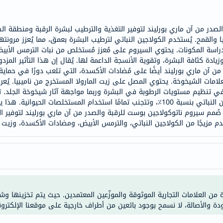
خسارة
الوزن
صدر من آن ماري بورليند لتوفير التغذية والترطيب لبشرة الرقبة ومنطقة ا
فحص
القمح. يُستخدم الكولاجين النباتي لترطيب البشرة بعمق، مما يُعزز مرونتها ومن
صحي
لنتائج دراسة المكونات. يحتوي السيروم على مُعزز مُستخلص من نبات الترمس الأبي
روتيني
زيادة كثافة البشرة، وتقوية الأنسجة الداعمة لها. يُقال إن هذا التأثير الم
ن آن ماري بورليند أيضًا على مُضادات الأكسدة، التي تلعب دورًا في حماية
باقة
بعلامات الشيخوخة. يحتوي المصل على زيت المارولا المستخرج من ناميبيا. يُع
القلب
ي تنظيم مستويات الرطوبة في البشرة وربما مواجهة آثار شيخوخة الجلد. تدع
الصحي
لمستحضرات التجميل الطبيعية تعتمد على الكولاجين النباتي بنسبة 100٪، وتتجنب تمامًا استخد
Original
، صُمم سيروم ناتوكولاجين بوست للرقبة والصدر من آن ماري بورليند لتوفير الت
خدم مزيجًا من الكولاجين النباتي، والترمس الأبيض، ومضادات الأكسدة، وزيت 
IV
اختبار
التحسس
الغذائي
الحالة
الصحية
ة من العلامات التجارية الموثوقة والموزّعين المعتمدين. حيث يتم تخزينها و
ودة والأصالة، لا نسمح بوجود بائعين من أطراف خارجية على موقعنا الإلكترون
البشرة
والشعر