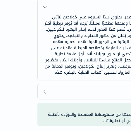
لصدر. يحتوي هذا السيروم على كولاجين نباتي
حها مظهرًا ممتلئًا. يُزعم أنه يُوفر ترطيبًا أكثر
ض. صُمم هذا المُعزز لدعم إنتاج البشرة للكولاجين.
زدوج يُقلل من ظهور الخطوط والتجاعيد. يحتوي
 البشرة من الجذور الحرة. هذه الحماية مهمة
رف زيت المارولا بخصائصه المرطبة وقدرته على
ي آن ماري بورليند أنها أول علامة تجارية
ام المستخلصات الحيوانية. هذا يجعل المنتج مناسبًا للنباتيين وأولئك الذين يفضلون
رطيب، وتعزيز إنتاج الكولاجين، وتوفير الحماية من
المارولا لتحقيق أهداف العناية بالبشرة هذه.
شحنها من مستودعاتنا المعتمدة والمزوّدة بأنظمة
ي أو تطبيقاتنا.