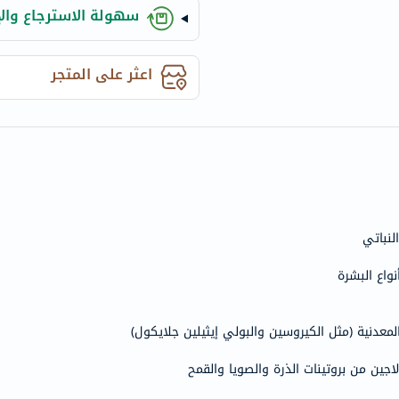
anua
سهولة الاسترجاع والإ
theordinary
neocell
اعثر على المتجر
K18
uriage
planet-
paleo
egoqv
optimumnutrition
olaplex
لنباتي
solaray
cosrx
vitalproteins
optibac
لمعدنية (مثل الكيروسين والبولي إيثيلين جلايكول)
OMRON
اجين من بروتينات الذرة والصويا والقمح
fino
Goongbe