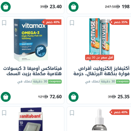
23.40
198
39
247.50
35% خصم
40% خصم
أقل سعر
من 30 يوم
أكتيفايز إلكتروليت أقراص
فيتاماكس أوميغا 3 كبسولات
فوارة بنكهة البرتقال، حزمة
هلامية مكملة بزيت السمك
من 20
1000 ملجم حزمة من 60
30 دقيقة
تصلك في
30 دقيقة
تصلك في
72.60
25.35
121
39
40% خصم