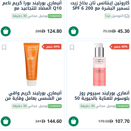
كاروتين إينتانس تان بخاخ زيت
أنيماري بورليند بورا كريم ناعم
تسمير البشرة مع SPF 6 200
Q10 المضاد للتجاعيد مع
مل
الإنزيم المساعد Q10
التوصيل
غداً
توصيل مجاني
30 دقيقة
وفيتامين E 50 مل
124.80
45.30
208
75.50
40% خصم
40% خصم
أنماري بورليند سيروم روز
أنيماري بورليند كريم واقي
بلوسوم للعناية بالحيوية 50
من الشمس بعامل وقاية من
مل
الشمس 50 75 مل
توصيل مجاني
30 دقيقة
توصيل مجاني
30 دقيقة
144.60
107.70
241
179.50