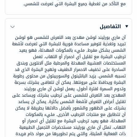
مع التأكد من تغطية جميع البشرة التي تعرضت للشمس.
التفاصيل
آن ماري بورليند لوشن مهدئ بعد التعرض للشمس هو لوشن
تبريد وتغذية لتوفير مساعدة فورية للبشرة التي تعرضت لأشعة
الشمس بشكل مفرط. مليء بالمكونات المهدئة، فهو يعيد
ترطيب البشرة مع تقليل أي احمرار أو التهاب. تعمل
المستخلصات العشبية المهدئة والمرطبة مثل آلانتوين وبندق
الساحرة على تخفيف الاحمرار الطفيف وتهيج البشرة الذي قد
تسببه الشمس. يزيد البانثينول والسوربيتول من محتوى رطوبة
البشرة ويحافظ على مرونتها. يمكن أن تتعافى بشرتك بسرعة
وتدوم السمرة لفترة أطول. يعمل لوشن آن ماري بورليند
المهدئ بعد التعرض للشمس على ترطيب بشرتك ويساعد على
تقليل أعراض التعرض لأشعة الشمس بكثرة. يمكن أن يساعد
بشرتك على الظهور والشعور بأفضل حالاتها بطريقة لا يمكن
أن تتطابق مع منتجات الترطيب الأخرى. مليء بالمكونات
المهدئة، فهو يعيد ترطيب البشرة مع تقليل أي احمرار أو
التهاب. تمثل آن ماري بورليند مستحضرات التجميل الطبيعية
ذات الفعالية المثبتة، والتي يتم تطويرها من مواد خام فريدة