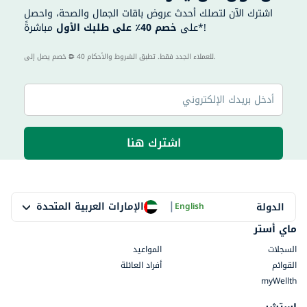
اشترك الآن لتصلك أحدث عروض باقات الجمال والصحة، واحصل
مباشرةً*!
على
خصم 40٪ على طلبك الأول
40 للعملاء الجدد فقط. تطبق الشروط والأحكام.
خصم يصل إلى
اشترك هنا
|
الإمارات العربية المتحدة
الدولة
English
ماي أستر
السجلات
المواعيد
القوائم
أفراد العائلة
myWellth