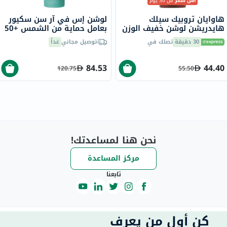
أقل سعر
من 30 يوم
هاوايان تروبيك سيلك
لوشن إس في آر سن سكيور
هايدريشن لوشن خفيف الوزن
بعامل حماية من الشمس +50
بعد التعرض لأشعة الشمس
ل بعد التعرض للشمس، مرمم
30 دقيقة
تصلك في
توصيل مجاني
غداً
177 مل
و مهدئ - 200 مل
84.53
44.40
120.75
55.50
نحن هنا لمساعدتك!
مركز المساعدة
تابعنا
كن أول من يعرف