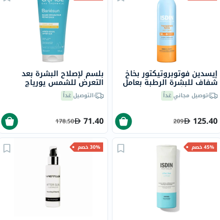
إيسدين فوتوبروتيكتور بخاخ
بلسم لإصلاح البشرة بعد
شفاف للبشرة الرطبة بعامل
التعرض للشمس يورياج
حماية من أشعة الشمس 50+
باريسون - 150 مل
توصيل مجاني
غداً
التوصيل
غداً
سعة 250 مل
71.40
125.40
178.50
209
45% خصم
30% خصم