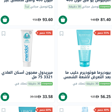
أنثيليوس يو في مون 400
ميون 400 واقي شمسي غير
لاروش بوزيه، عامل حماية
مرئي ملون بعامل حماية
توصيل مجاني
30 دقيقة
توصيل مجاني
غداً
50+ - 50 مل
SPF50+ سعة 50 مل
93.60
81.40
156
148
55% خصم
15% خصم
بيوديرما فوتوديرم حليب ما
ميريدول معجون أسنان العادي
بعد التعرض لأشعة الشمس
3321 75 مل
المهدئ والمعزز للتسمير 200
30 دقيقة
تصلك في
30 دقيقة
تصلك في
مل
33.58
56.25
39.50
125
40% خصم
60% خصم