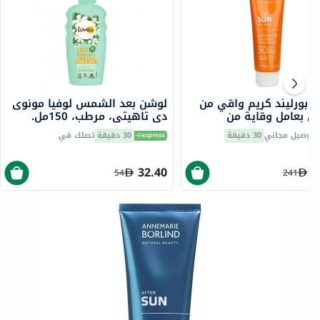
ي بورليند كريم واقي من
لوشن بعد الشمس لوفيا مونوى
 بعامل وقاية من
دي تاهيتي، مرطب، 150مل.
75 مل
توصيل مجاني
30 دقيقة
30 دقيقة
تصلك في
32.40
1
54
241