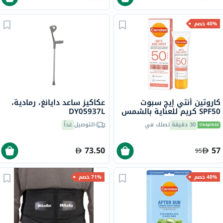
40% خصم
كاروتين أنتي إيج سبوت
عكاكيز ساعد دايانغ، رمادية،
SPF50 كريم للعناية بالشمس
DY05937L
للوجه للتجاعيد والبقع الداكنة
30 دقيقة
تصلك في
التوصيل
غداً
50 مل
73.50
57
95
40% خصم
71% خصم