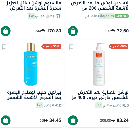
إيسدين لوشن ما بعد التعرض
فانسيوم لوشن سائل لتعزيز
لأشعة الشمس 200 مل
سمرة البشرة بعد التعرض
لأشعة الشمس 100 مل
30 دقيقة
تصلك في
توصيل مجاني
غداً
170.80
72.60
244
132
60% خصم
35% خصم
لوشن للعناية بعد التعرض
بيزلاين حليب لإصلاح البشرة
للشمس مارتي ديرم، 400 مل
بعد التعرض لأشعة الشمس
200 مل
توصيل مجاني
غداً
التوصيل
غداً
34.45
83.24
53
208.09