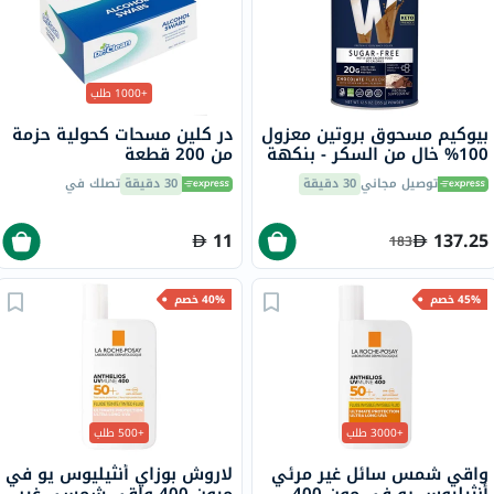
+1000 طلب
بيوكيم مسحوق بروتين معزول
در كلين مسحات كحولية حزمة
100% خالٍ من السكر - بنكهة
من 200 قطعة
الشوكولاته 355 جرام
توصيل مجاني
30 دقيقة
30 دقيقة
تصلك في
11
137.25
183
45% خصم
40% خصم
+3000 طلب
+500 طلب
واقي شمس سائل غير مرئي
لاروش بوزاي أنثيليوس يو في