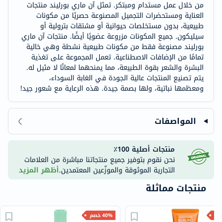
من خلال عمل مستدام ومبتكر. تمثل آن ماري بورليند منتجات
العناية ومستحضرات التجميل المصنوعة حصريًا من مكونات
طبيعية، بدون مستخلصات حيوانية أو مشتقات بترولية أو
سيليكون. جميع المكونات مزروعة عضويًا أيضًا. منتجات آن ماري
بورليند مصنوعة فقط من مكونات طبيعية نشطة وهي خالية
تمامًا من الإضافات الاصطناعية. تعمل المجموعة على تغذية
البشرة والشعر بقوة الطبيعة، مما يمنحهما لمعانًا لا مثيل له.
يتم تصنيع المنتجات عالية الجودة في الغابة السوداء،
ومعظمها نباتية، ولها بصمة جيدة. هذه الرعاية مع شعور جيد!
المواصفات
منتجات أصلية 100٪
نحن نقوم بتوفير جميع منتجاتنا مباشرة من العلامات
التجارية الموثوقة والموزّعين المعتمدين.
أظهر المزيد
منتجات مماثلة
40% خصم