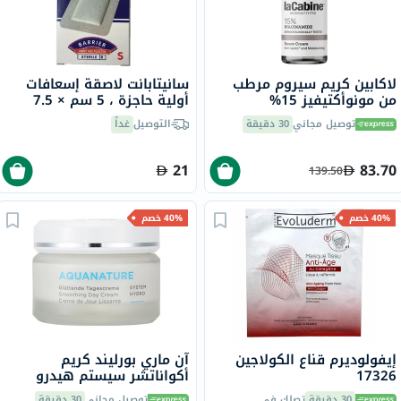
لاكابين كريم سيروم مرطب
سانيتابانت لاصقة إسعافات
من مونوأكتيفيز 15%
أولية حاجزة ، 5 سم × 7.5
نياسيناميد لعلاج البقع
سم، صغيرة، 10 قطع
توصيل مجاني
30 دقيقة
التوصيل
غداً
والعلامات 30 مل
21
83.70
139.50
40% خصم
40% خصم
إيفولوديرم قناع الكولاجين
آن ماري بورليند كريم
17326
أكواناتشر سيستم هيدرو
للتنعيم النهاري للبشرة
30 دقيقة
تصلك في
توصيل مجاني
30 دقيقة