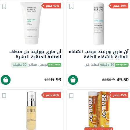
40% خصم
40% خصم
آن ماري بورليند مرطب الشفاه
آن ماري بورليند جل منظف
للعناية بالشفاه الجافة
للعناية المنقية للبشرة
والمتشققة 4.8 جرام
المعرضة للبقع وحب الشباب،
30 دقيقة
تصلك في
توصيل مجاني
30 دقيقة
150 مل
93
49.50
155
82.50
35% خصم
40% خصم