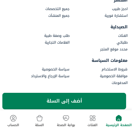
استشر
احجز طبيب
جميع التخصصات
استشارة فورية
جميع المنشآت
الصيدلية
الفئات
طلب وصفة طبية
طلباتي
العلامات التجارية
محدد موقع المتجر
معلومات السياسة
شروط الاستخدام
سياسة الخصوصية
موافقة الخصوصية
سياسة الإرجاع والاسترداد
المدفوعات
جزء من أستر دي إم للرعاية الصحية
أضف إلى السلة
الصفحة الرئيسية
الفئات
بوابة الصحة
السلة
الحساب