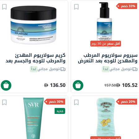
33% خصم
أقل سعر
من 30 يوم
سيروم سولاريوم المرطب
كريم سولاريوم المهدئ
والمهدئ للوجه بعد التعرض
والمرطب للوجه والجسم بعد
لأشعة الشمس 50 مل
التعرض لأشعة الشمس 200
توصيل مجاني
غداً
توصيل مجاني
غداً
مل
136.50
105.52
157.50
20% خصم
30% خصم
جديد