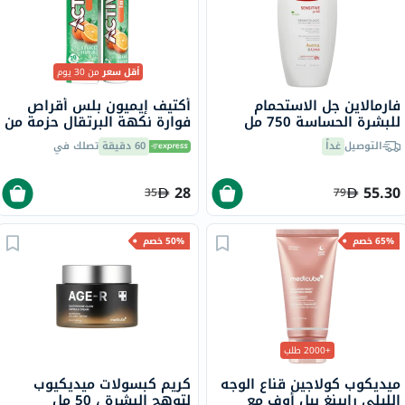
أقل سعر
من 30 يوم
فارمالاين جل الاستحمام
أكتيف إيميون بلس أقراص
للبشرة الحساسة 750 مل
فوارة نكهة البرتقال حزمة من
20
التوصيل
غداً
60 دقيقة
تصلك في
28
55.30
35
79
65% خصم
50% خصم
+2000 طلب
ميديكوب كولاجين قناع الوجه
كريم كبسولات ميديكيوب
الليلي رابينغ بيل أوف مع
لتوهج البشرة ، 50 مل