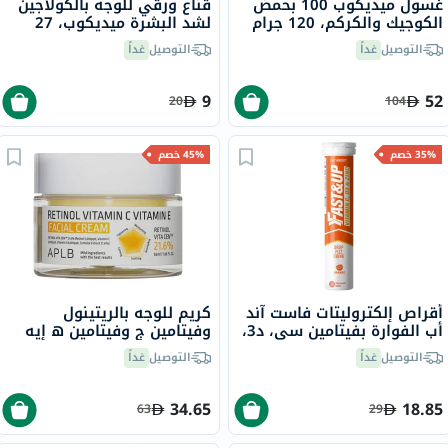
غسول ميديكوب 100 بحمض
قناع ورقي للوجه بالكولاجين
الكوجيك والكركم، 120 جرام
لشد البشرة ميديكوب، 27
جرام
التوصيل
غداً
التوصيل
غداً
9
52
20
104
35% خصم
45% خصم
أقراص إلكتروليتات فاست آند
كريم للوجه بالريتينول
أب الفوارة بفيتامين سي، د3،
وفيتامين ج وفيتامين ه إيه
والزنك مع الإلكتروليتات،
بي إل بي، 55 مل
التوصيل
غداً
التوصيل
غداً
بنكهة البرتقال - 20 قرص
34.65
18.85
63
29