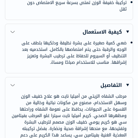
تركيبة خفيفة الوزن تمتص بسرعة سريع الامتصاص دون
ثقل
كيفية الاستعمال
ضعي كمية صغيرة على بشرة نظيفة ودلكيها بلطف على
الوجه والرقبة حتى يتم امتصاصها بالكامل. استخدميه بعد
التنظيف أو السيروم للحفاظ على ترطيب البشرة وتعزيز
إشراقها. مناسب للاستخدام صباحًا ومساءً.
التفاصيل
مرطب الشفاه الزيتي من أميليا نايت هو علاج خفيف الوزن
وسهل الاستخدام، مصنوع من مكونات نباتية وخالية من
القسوة على الحيوانات، يحافظ على نعومة الشفاه وراحتها
ومظهرها الصحي. كريم أميليا نايت سيترا غلو المرطب بفيتامين
سي هو كريم يومي خفيف الوزن مصمم لترطيب البشرة
وتفتيحها، مع منحها إشراقة صحية ونضارة. بفضل تركيبته
المغذية الغنية بفيتامين سي، يساعد هذا الكريم على دعم