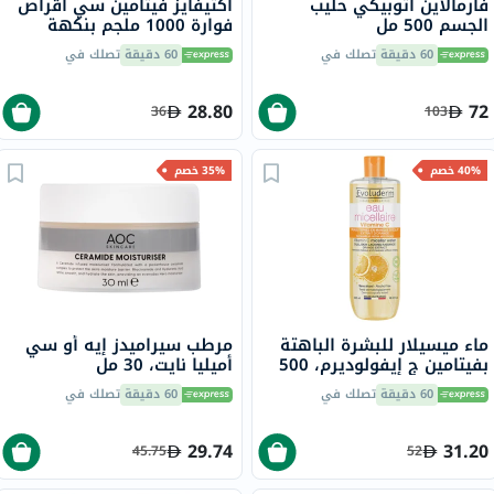
فارمالاين أتوبيكي حليب
أكتيفايز فيتامين سي أقراص
الجسم 500 مل
فوارة 1000 ملجم بنكهة
البرتقال حزمة من 20
60 دقيقة
تصلك في
60 دقيقة
تصلك في
28.80
72
36
103
40% خصم
35% خصم
ماء ميسيلار للبشرة الباهتة
مرطب سيراميدز إيه أو سي
بفيتامين ج إيفولوديرم، 500
أميليا نايت، 30 مل
مل
60 دقيقة
تصلك في
60 دقيقة
تصلك في
29.74
31.20
45.75
52