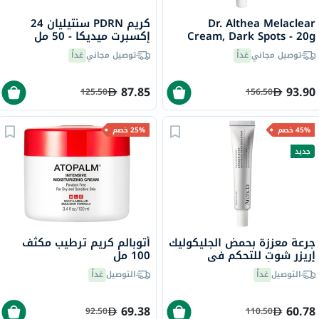
Dr. Althea Melaclear
كريم PDRN سنتيليان 24
Cream, Dark Spots - 20g
إكسبرت ميديكا - 50 مل
توصيل مجاني
غداً
توصيل مجاني
غداً
87.85
93.90
125.50
156.50
45% خصم
25% خصم
جديد
جرعة معززة بحمض الجليكوليك
أتوبالم كريم ترطيب مكثف
إريزر شوت للتحكم في
100 مل
الشوائب أرينسيا - 30 مل
التوصيل
غداً
التوصيل
غداً
69.38
60.78
92.50
110.50