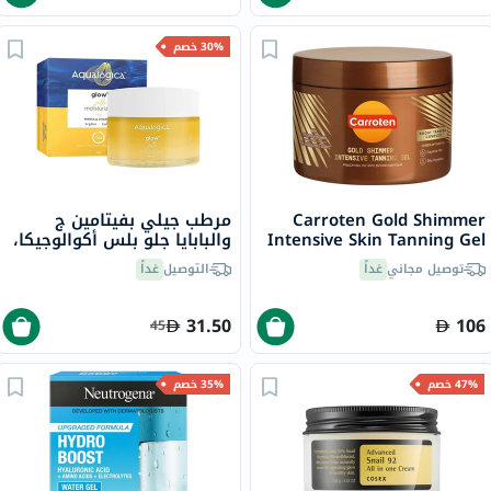
30% خصم
Carroten Gold Shimmer
مرطب جيلي بفيتامين ج
Intensive Skin Tanning Gel
والبابايا جلو بلس أكوالوجيكا،
150ml
50 جرام
توصيل مجاني
غداً
التوصيل
غداً
31.50
106
45
47% خصم
35% خصم