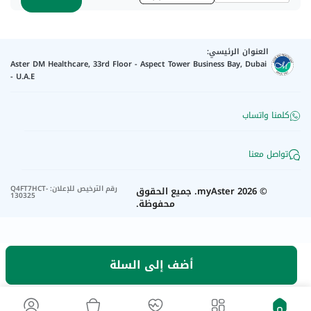
العنوان الرئيسي:
Aster DM Healthcare, 33rd Floor - Aspect Tower Business Bay, Dubai
- U.A.E
كلمنا واتساب
تواصل معنا
رقم الترخيص للإعلان
:
Q4FT7HCT-
©
2026
myAster.
جميع الحقوق
130325
محفوظة.
أضف إلى السلة