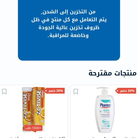
منتجات مقترحة
30% خصم
20% خصم
+1000 طلب