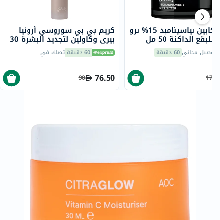
كريم لاكابين نياسيناميد 15% برو
كريم بي بي سوروسي أرونيا
للبقع الداكنة 50 مل
بيري وكاولين لتجديد البشرة 30
مل
توصيل مجاني
60 دقيقة
60 دقيقة
تصلك في
76.50
90
175