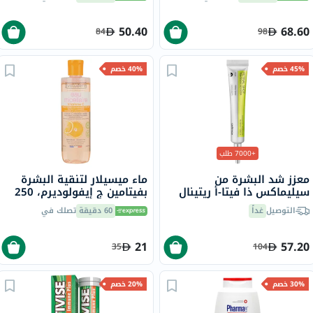
50.40
68.60
84
98
45% خصم
40% خصم
+7000 طلب
معزز شد البشرة من
ماء ميسيلار لتنقية البشرة
سيليماكس ذا فيتا-أ ريتينال
بفيتامين ج إيفولوديرم، 250
شوت، 15 مل
مل
التوصيل
غداً
60 دقيقة
تصلك في
21
57.20
35
104
30% خصم
20% خصم