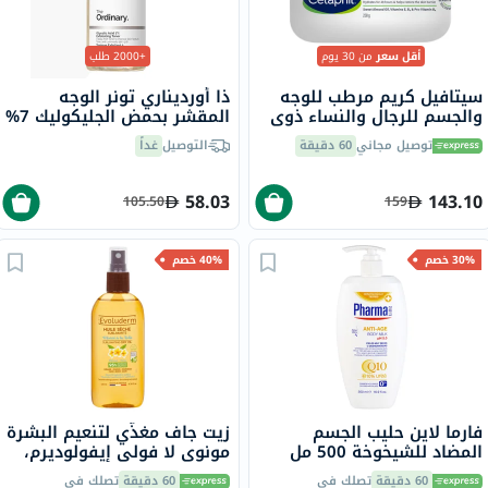
أقل سعر
من 30 يوم
+2000 طلب
سيتافيل كريم مرطب للوجه
ذا أورديناري تونر الوجه
والجسم للرجال والنساء ذوي
المقشر بحمض الجليكوليك 7%
البشرة الجافة إلى الجافة جدًا
لتوحيد لون البشرة 240 مل
توصيل مجاني
60 دقيقة
التوصيل
غداً
والحساسة، بدون رائحة، 250
جرام
58.03
143.10
105.50
159
30% خصم
40% خصم
فارما لاين حليب الجسم
زيت جاف مغذّي لتنعيم البشرة
المضاد للشيخوخة 500 مل
مونوي لا فولي إيفولوديرم،
125 مل
60 دقيقة
تصلك في
60 دقيقة
تصلك في