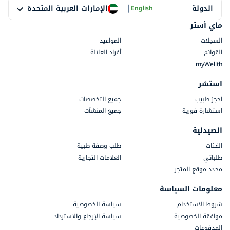
|
الإمارات العربية المتحدة
الدولة
English
ماي أستر
السجلات
المواعيد
القوائم
أفراد العائلة
myWellth
استشر
احجز طبيب
جميع التخصصات
استشارة فورية
جميع المنشآت
الصيدلية
الفئات
طلب وصفة طبية
طلباتي
العلامات التجارية
محدد موقع المتجر
معلومات السياسة
شروط الاستخدام
سياسة الخصوصية
موافقة الخصوصية
سياسة الإرجاع والاسترداد
المدفوعات