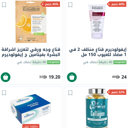
40% خصم
40% خصم
إيفولوديرم قناع منظف 2 في
قناع وجه ورقي لتعزيز اشراقة
1 مضاد للعيوب 150 مل
البشرة بفيتامين ج إيفولوديرم
17323
60 دقيقة
تصلك في
60 دقيقة
تصلك في
19.20
24
32
40
32% خصم
+1000 طلب