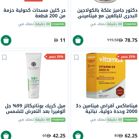
دكتور جاميز علكة بالكولاجين
در كلين مسحات كحولية حزمة
البحري للبالغين مع فيتاميني
من 200 قطعة
ج وهـ، حزمة من 60
60 دقيقة
تصلك في
60 دقيقة
تصلك في
11
78.75
115.50
25% خصم
35% خصم
فيتاماكس أقراص فيتامين د3
ميل كريك بوتانيكالز 99% جل
2000 وحدة دولية، نباتية
ألوفيرا بعد التعرض للشمس
لصحة العظام و الأسنان، حزمة
236 مل
60 دقيقة
تصلك في
60 دقيقة
تصلك في
من 60
42.25
62.25
65
83