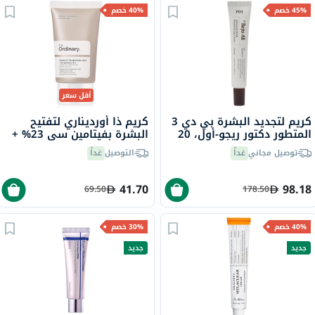
45% خصم
40% خصم
أقل سعر
كريم لتجديد البشرة بي دي 3
كريم ذا أورديناري لتفتيح
المتطور دكتور ريجو-أول، 20
البشرة بفيتامين سي 23% +
مل
كرات حمض الهيالورونيك 2%
توصيل مجاني
غداً
التوصيل
غداً
30 مل
41.70
98.18
69.50
178.50
40% خصم
30% خصم
جديد
جديد