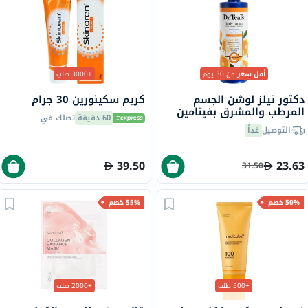
أقل سعر
من 30 يوم
+3000 طلب
دكتور تيلز لوشن الجسم
كريم سكينورين 30 جرام
المرطب والمشرق بفيتامين
60 دقيقة
تصلك في
سي والزيوت العطرية
التوصيل
غداً
الحمضية 532 مل
39.50
23.63
31.50
50% خصم
55% خصم
+500 طلب
+2000 طلب