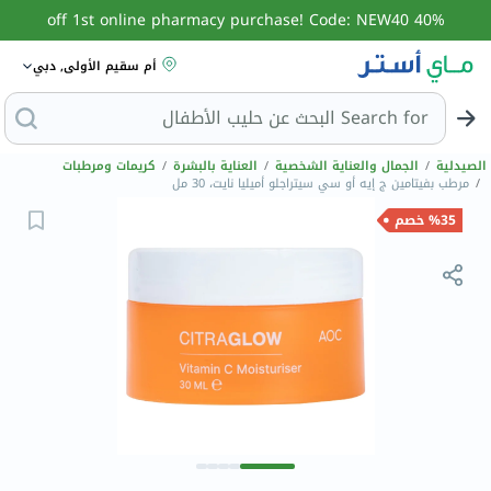
40% off 1st online pharmacy purchase! Code: NEW40
أم سقيم الأولى, دبي
Search for
البحث عن حليب الأط
الصيدلية
/
الجمال والعناية الشخصية
/
العناية بالبشرة
/
كريمات ومرطبات
/
مرطب بفيتامين ج إيه أو سي سيتراجلو أميليا نايت، 30 مل
%35 خصم