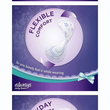
البروستاتا
الفيتامينات
مالتي
فيتامين
فيتامين
أ
فيتامين
ب
فيتامين
ج
فيتامين
د
فيتامين
هـ
المعادن
المغنيسيوم
الحديد