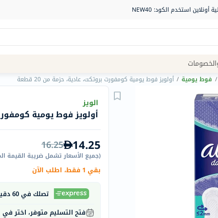
Site
الخصومات
Navigation
/
فوط يومية
/
أولويز فوط يومية كومفورت بروتكت، عادية، حزمة من 20 قطعة
الصيدلية
الويز
أولويز فوط يومية كومفورت برو
الماركات
NDL
14.25
16.25
Humantara
(
جميع الأسعار تشمل ضريبة القيمة ال
carroten
بقي 1 فقط، اطلب الآن
betadine
La
تصلك في 60 دقيقة
Roche
فتح التسليم متوفر، اختر في
Posay