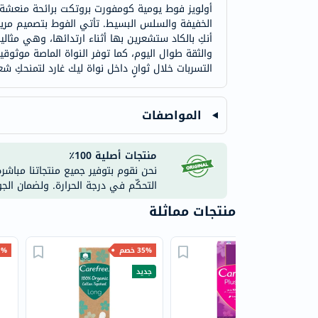
أولويز فوط يومية كومفورت بروتكت برائحة منعشة م
الخفيفة والسلس البسيط. تأتي الفوط بتصميم مريح ي
أنكِ بالكاد ستشعرين بها أثناء ارتدائها، وهي مثالي
والثقة طوال اليوم، كما توفر النواة الماصة موثوقية
التسربات خلال ثوانٍ داخل نواة ليك غارد لتمنحكِ شعورً
المواصفات
منتجات أصلية 100٪
نحن نقوم بتوفير جميع منتجاتنا مباشر
التحكّم في درجة الحرارة. ولضمان الج
منتجات مماثلة
30% خصم
35% خصم
31% 
جديد