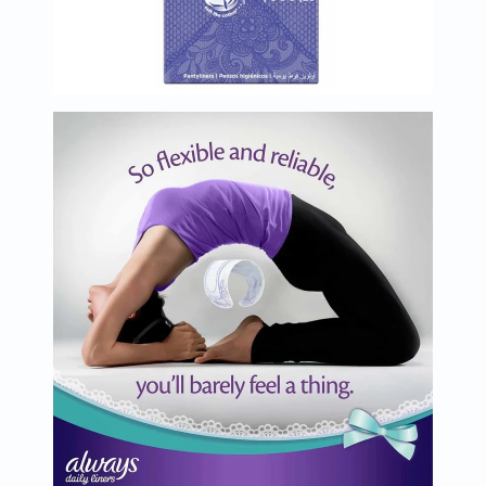
العظام
والمفاصل
المخ
والذاكرة
صحة
القلب
دعم
مرضى
السكري
دعم
الكلى
والمسالك
البولية
دعم
الكبد
صحة