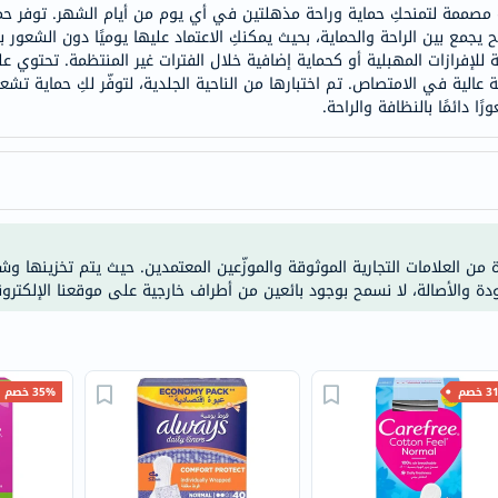
صممة لتمنحكِ حماية وراحة مذهلتين في أي يوم من أيام الشهر. توفر حماي
doppelherz
جمع بين الراحة والحماية، بحيث يمكنكِ الاعتماد عليها يوميًا دون الشعور
NMN
ة للإفرازات المهبلية أو كحماية إضافية خلال الفترات غير المنتظمة. تحتوي عل
 عالية في الامتصاص. تم اختبارها من الناحية الجلدية، لتوفّر لكِ حماية تشع
dessert-
ا دائمًا بالنظافة والراحة.
essence
Biochem
SVR
skinceuticals
feel
true-
ة من العلامات التجارية الموثوقة والموزّعين المعتمدين. حيث يتم تخزينها و
ودة والأصالة، لا نسمح بوجود بائعين من أطراف خارجية على موقعنا الإلكترون
honey
الصحة
والمكملات
أساسيات
خصم
35% خصم
العناية
الصحية
باقة