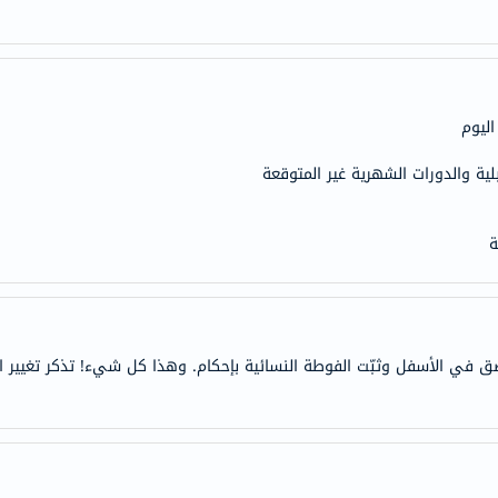
anua
theordinary
neocell
K18
ليوم
uriage
planet-
لية والدورات الشهرية غير المتوقعة
paleo
egoqv
ة
optimumnutrition
olaplex
solaray
cosrx
 في الأسفل وثبّت الفوطة النسائية بإحكام. وهذا كل شيء! تذكر تغيير ال
vitalproteins
optibac
OMRON
fino
Goongbe