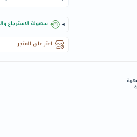
century
accu-
chek
سهولة الاسترجاع والإ
activise
acuvue
annemarie-
اعثر على المتجر
borlind
webber-
naturals
aveeno
شهرية
freestylelibre
ة
cetaphil
CHalpha
cerave
dralthea
mustela
celimax