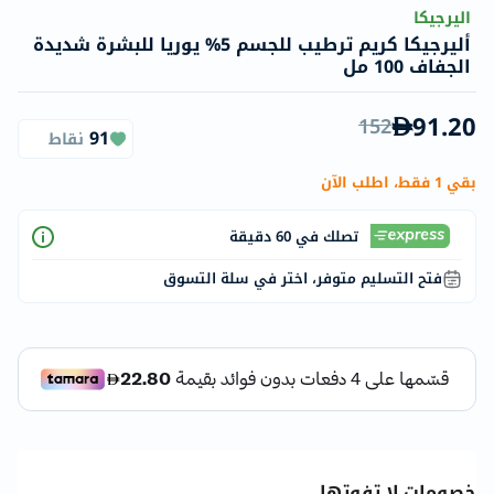
اليرجيكا
أليرجيكا كريم ترطيب للجسم 5% يوريا للبشرة شديدة
الجفاف 100 مل
91.20
152
91
نقاط
بقي 1 فقط، اطلب الآن
تصلك في 60 دقيقة
فتح التسليم متوفر، اختر في سلة التسوق
خصومات لا تفوتها