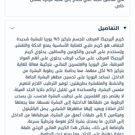
خاص.
التفاصيل
كريم أليرجيكا المرطب للجسم بتركيز 5% يوريا للبشرة شديدة
الجفاف هو كريم طبي للعناية الأساسية يمنع الحكة والتقشر،
ويُستخدم على اليدين والكوعين والساقين. يحتوي كريم
أليرجيكا المرطب على مركب مُرطب يحتوي على أهم المواد
المرطبة، مثل اليوريا والغلسرين النباتي، بتركيبة فعالة للغاية
بتركيز 5% لكل منهما، مما يحافظ على رطوبة البشرة من
الداخل. تساعد اليوريا على تحسين مظهر البشرة الجافة
والخشنة والمتقشرة بطريقتين: توفير الترطيب اللازم لتنعيم
ملمس البشرة، والمساعدة في تقليل تراكم خلايا الجلد الميتة.
لا يقتصر دور الغلسرين على ترطيب البشرة فحسب، بل يسحب
الرطوبة من طبقاتها الداخلية إلى البشرة نفسها، مما يجعلها
أكثر امتلاءً ويعيد إليها مظهرها الشبابي. يصل البانثينول
وفيتامين E إلى طبقات أعمق من البشرة، فيرطبانها من الداخل
إلى الخارج، ما يمنحكِ بشرة أكثر نعومة وترطيبًا بسرعة.
بالإضافة إلى ذلك، يشكل هذا الكريم المائي الزيتي طبقة
حماية دهنية على الجلد، مما يمنع تبخر الرطوبة.