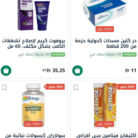
+1000 طلب
در كلين مسحات كحولية حزمة
بروفوت كريم لإصلاح تشققات
من 200 قطعة
الكعب بشكل مكثف، 60 مل
60 دقيقة
تصلك في
60 دقيقة
تصلك في
35.25
11
47
20% خصم
20% خصم
+1000 طلب
+1000 طلب
أكتيفايز فيتامين سي أقراص
سولاراي كبسولات نباتية من