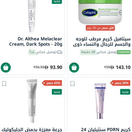
جديد
أقل سعر
من 30 يوم
سيتافيل كريم مرطب للوجه
Dr. Althea Melaclear
والجسم للرجال والنساء ذوي
Cream, Dark Spots - 20g
البشرة الجافة إلى الجافة جدًا
توصيل مجاني
60 دقيقة
توصيل مجاني
غداً
والحساسة، بدون رائحة، 250
جرام
93.90
143.10
156.50
159
30% خصم
45% خصم
جديد
جديد
كريم PDRN سنتيليان 24
جرعة معززة بحمض الجليكوليك