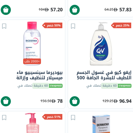
والحساسة، بدون رائحة، 118
مل
57.20
57.83
104
64.25
25% خصم
50% خصم
+2000 طلب
إيغو كيو في غسول الجسم
بيوديرما سينسيبيو ماء
اللطيف للبشرة الجافة 500
ميسيلار لتنظيف وإزالة
مل
المكياج 850 مل
60 دقيقة
تصلك في
60 دقيقة
تصلك في
78
96.94
156.50
129.25
51% خصم