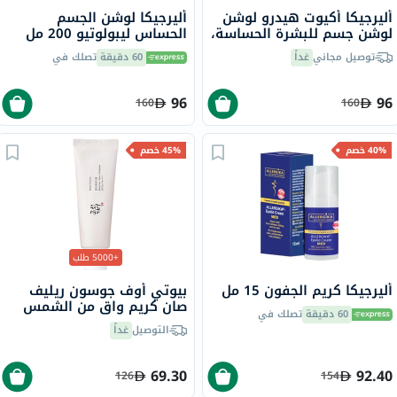
أليرجيكا أكيوت هيدرو لوشن
أليرجيكا لوشن الجسم
لوشن جسم للبشرة الحساسة،
الحساس ليبولوتيو 200 مل
200 مل
توصيل مجاني
غداً
60 دقيقة
تصلك في
96
96
160
160
40% خصم
45% خصم
+5000 طلب
أليرجيكا كريم الجفون 15 مل
بيوتي أوف جوسون ريليف
صان كريم واقٍ من الشمس
60 دقيقة
تصلك في
عضوي بلأرز والبروبيوتيك
التوصيل
غداً
بعامل حماية 50+ وحماية
فائقة 50 مل
69.30
92.40
126
154