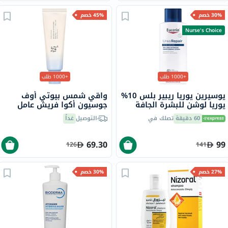
30% خصم
45% خصم
Nurse's Choice
+1000 طلب
+1000 طلب
يوسيرين يوريا ريبير بلس 10%
واقي شمس بيوتي أوف
يوريا لوشن للبشرة الجافة
جوسيون أكوا فريش عامل
والخشنة 250 مل
حماية من الشمس 50+
60 دقيقة
تصلك في
التوصيل
غداً
PA++++، 50 مل
69.30
99
126
141
27% خصم
30% خصم