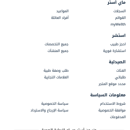
ماي أستر
السجلات
المواعيد
القوائم
أفراد العائلة
myWellth
استشر
احجز طبيب
جميع التخصصات
استشارة فورية
جميع المنشآت
الصيدلية
الفئات
طلب وصفة طبية
طلباتي
العلامات التجارية
محدد موقع المتجر
معلومات السياسة
شروط الاستخدام
سياسة الخصوصية
موافقة الخصوصية
سياسة الإرجاع والاسترداد
المدفوعات