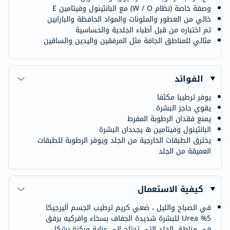
وصفة خاصة (نظام W / O) مع البانثينول وفيتامين E
خالي من العطور والملونات والمواد الحافظة والبارابين
تم اختباره من قبل أطباء الجلدية والحساسية
مثالي للمناطق الجافة مثل المرفقين واليدين والساقين
الفوائد
يوفر ترطيبا مكثفا
يقوي حاجز البشرة
يمنع فقدان الرطوبة المفرط
البانثينول وفيتامين ه يجددان البشرة
يخترق الطبقات الخارجية من الجلد ويوفر الرطوبة للطبقات
العميقة من الجلد
كيفية الاستعمال
في الصباح والليل ، ضعي كريم ترطيب الجسم أليرجيكا
5% Urea للبشرة شديدة الجفاف بسخاء وافركيه برفق
في مناطق الجلد التي تحتاج إلى عناية مركزة بشكل