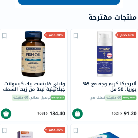
منتجات مقترحة
40% خصم
20% خصم
أليرجيكا كريم وجه مع 5%
وايلي فاينست بيك كبسولات
يوريا، 50 مل
جيلاتينية لينة من زيت السمك
أوميغا 3 بتركيز 1000 ملجم
60 دقيقة
تصلك في
توصيل مجاني
60 دقيقة
من حمض إيكوسابنتينويك
حزمة من 30
134.40
91.20
168
152
25% خصم