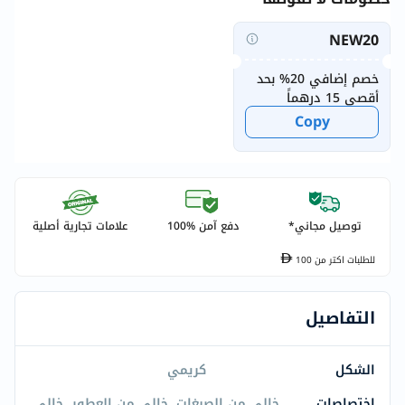
NEW20
خصم إضافي 20% بحد
أقصى 15 درهماً
Copy
توصيل مجاني*
دفع آمن %100
علامات تجارية أصلية
للطلبات اكتر من
100
التفاصيل
الشكل
كريمي
اختصاصات
خالي من الصبغات, خالي من العطور, خالي