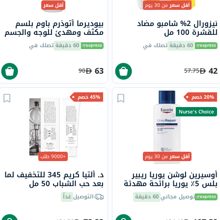
أقل سعر
من 30 يوم
أقل سعر
نيزورال 2% شامبو مضاد
بيوديرما أتوذرم باوم بلسم
للقشرة 100 مل
مكثف ومهدئ للوجه والجسم
500 مل
60 دقيقة
تصلك في
60 دقيقة
تصلك في
63
42
90
57.75
20% خصم
45% خصم
Nurse's Choice
أقل سعر
من 30 يوم
+9000 طلب
أوسيرين لوشن يوريا ريبير
د. ألتيا كريم 345 للتخفيف لما
بلس 5٪ يوريا برائحة مهدئة
بعد حب الشباب 50 مل
لتهدئة البشرة الجافة
توصيل مجاني
60 دقيقة
التوصيل
غداً
والخشنة لمدة 48 ساعة 250
مل