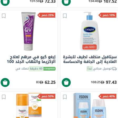
72.33
107.52
131.50
134.40
10% خصم
25% خصم
+600 طلب
سيتافيل منظف لطيف للبشرة
إيغو كيو في مرهم لعلاج
العادية إلى الجافة والحساسة
الإكزيما والتهاب الجلد 100
236 مل
جرام
توصيل مجاني
غداً
60 دقيقة
تصلك في
62.25
97.43
83
108.25
40% خصم
50% خصم