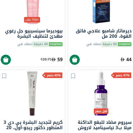
+700 طلب
ديرماتار شامبو علاجي فائق
بيوديرما سينسيبيو جل رغوي
القوة، 200 مل
مهدئ لتنظيف البشرة
الحساسة 200 مل
60 دقيقة
تصلك في
60 دقيقة
تصلك في
59
44
120.75
47% خصم
45% خصم
أقل سعر
سيروم مضاد للبقع الداكنة
كريم لتجديد البشرة بي دي 3
ميلا ب3 نياسيناميد لاروش
المتطور دكتور ريجو-أول، 20
بوزيه، لجميع أنواع البشرة -
مل