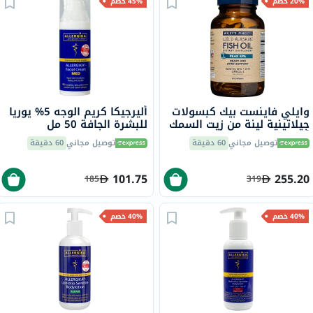
20% خصم
45% خصم
وايلي فاينست بيك كبسولات
أليرجيكا كريم الوجه 5% يوريا
جيلاتينية لينة من زيت السمك
للبشرة الجافة 50 مل
أوميغا 3 بتركيز 1000 ملجم
توصيل مجاني
60 دقيقة
توصيل مجاني
60 دقيقة
من حمض إيكوسابنتينويك
حزمة من 60
101.75
255.20
185
319
40% خصم
40% خصم